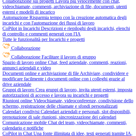
Collaborazione sui progetti
Lavora più velocemente con chat,
videochiamate, commenti, archiviazione di file, documenti, utenti
esterni e modelli di incarico
Automazione
Risparmia tempo con la creazione automatica degli
incarichi e con l'automazione dei flussi di lavoro
CoPilot in Incarichi
Descrizioni e riepiloghi degli incarichi, elenchi
di controllo e commenti generati con l'IA
Tutte le funzionalità per Incarichi e progetti
Collaborazione
Collaborazione
Facilitare il lavoro di gruppo
Spazio di lavoro online
Chat, feed aziendale, commenti, reazioni,
annunci aziendali e video
Documenti online e archiviazione di file
Archiviare, condividere e
modificare facilmente i documenti online con i colleghi grazie al
drive aziendale
Gruppi di lavoro
Crea gruppi di lavoro, invita utenti esterni, imposta
autorizzazioni di accesso e lavora su incarichi e progetti
Riunioni online
Videochiamate, videoconferenze, condivisione dello
schermo, registrazione delle chiamate e sfondi personalizzati
Calendari condivisi
Calendari aziendali e personali, slot disponibili,
prenotazione di sale riunioni, sincronizzazione dei calendari
Comunicazione mobile
Chat del team, videochiamate, commenti,
calendario e notifiche
CoPilot in Chat
Una fonte illimitata di idee, testi generati tramite IA,