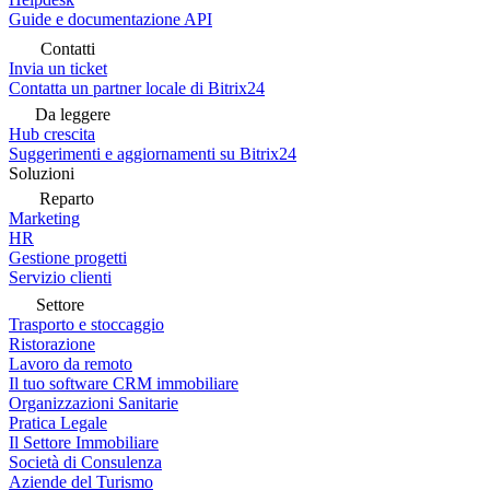
Guide e documentazione API
Contatti
Invia un ticket
Contatta un partner locale di Bitrix24
Da leggere
Hub crescita
Suggerimenti e aggiornamenti su Bitrix24
Soluzioni
Reparto
Marketing
HR
Gestione progetti
Servizio clienti
Settore
Trasporto e stoccaggio
Ristorazione
Lavoro da remoto
Il tuo software CRM immobiliare
Organizzazioni Sanitarie
Pratica Legale
Il Settore Immobiliare
Società di Consulenza
Aziende del Turismo