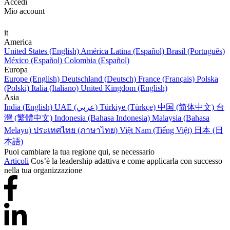
Accedi
Mio account
it
America
United States (English)
América Latina (Español)
Brasil (Português)
México (Español)
Colombia (Español)
Europa
Europe (English)
Deutschland (Deutsch)
France (Français)
Polska
(Polski)
Italia (Italiano)
United Kingdom (English)
Asia
India (English)
UAE (عربي)
Türkiye (Türkçe)
中国 (简体中文)
台
灣 (繁體中文)
Indonesia (Bahasa Indonesia)
Malaysia (Bahasa
Melayu)
ประเทศไทย (ภาษาไทย)
Việt Nam (Tiếng Việt)
日本 (日
本語)
Puoi cambiare la tua regione qui, se necessario
Articoli
Cos’è la leadership adattiva e come applicarla con successo
nella tua organizzazione