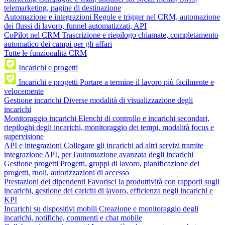
telemarketing, pagine di destinazione
Automazione e integrazioni
Regole e trigger nel CRM, automazione
dei flussi di lavoro, funnel automatizzati, API
CoPilot nel CRM
Trascrizione e riepilogo chiamate, completamento
automatico dei campi per gli affari
Tutte le funzionalità CRM
Incarichi e progetti
Incarichi e progetti
Portare a termine il lavoro più facilmente e
velocemente
Gestione incarichi
Diverse modalità di visualizzazione degli
incarichi
Monitoraggio incarichi
Elenchi di controllo e incarichi secondari,
riepiloghi degli incarichi, monitoraggio dei tempi, modalità focus e
supervisione
API e integrazioni
Collegare gli incarichi ad altri servizi tramite
integrazione API, per l'automazione avanzata degli incarichi
Gestione progetti
Progetti, gruppi di lavoro, pianificazione dei
progetti, ruoli, autorizzazioni di accesso
Prestazioni dei dipendenti
Favorisci la produttività con rapporti sugli
incarichi, gestione dei carichi di lavoro, efficienza negli incarichi e
KPI
Incarichi su dispositivi mobili
Creazione e monitoraggio degli
incarichi, notifiche, commenti e chat mobile