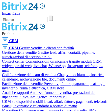
Inizia gratis
Prodotto
CRM
CRM
Gestire vendite e clienti con facilità
Gestione delle vendite
Gestire lead, affari, contatti, pipeline,
autorizzazioni di accesso e ruoli
Contact center
Comunicazioni omnicanale tramite moduli CRM,
widget per siti web, live chat, WhatsApp, Instagram, telefono, e-
mail
Collaborazione del team di vendita
Chat, videochiamate, incarichi,
calendario, archiviazione file, documenti online
Facilitazione delle vendite
Preventivi, fatture, pagamenti, cataloghi,
inventario, firma elettronica, CRM store
Analisi e rapporti
Analizza funnel di vendita, prestazioni dei
dipendenti, Sales Intelligence, rapporti BI
CRM su dispositivi mobili
Lead, affari, fatture, pagamenti, telefonia,
e-mail, inventario e calendario a portata di mano
Marketing
Campagne e-mail, annunci sui social media, SMS,