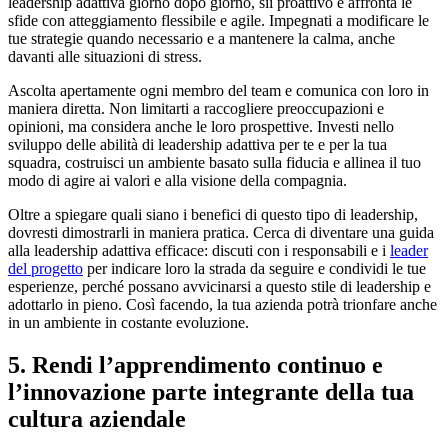
leadership adattiva giorno dopo giorno, sii proattivo e affronta le
sfide con atteggiamento flessibile e agile. Impegnati a modificare le
tue strategie quando necessario e a mantenere la calma, anche
davanti alle situazioni di stress.
Ascolta apertamente ogni membro del team e comunica con loro in
maniera diretta. Non limitarti a raccogliere preoccupazioni e
opinioni, ma considera anche le loro prospettive. Investi nello
sviluppo delle abilità di leadership adattiva per te e per la tua
squadra, costruisci un ambiente basato sulla fiducia e allinea il tuo
modo di agire ai valori e alla visione della compagnia.
Oltre a spiegare quali siano i benefici di questo tipo di leadership,
dovresti dimostrarli in maniera pratica. Cerca di diventare una guida
alla leadership adattiva efficace: discuti con i responsabili e i
leader
del progetto
per indicare loro la strada da seguire e condividi le tue
esperienze, perché possano avvicinarsi a questo stile di leadership e
adottarlo in pieno. Così facendo, la tua azienda potrà trionfare anche
in un ambiente in costante evoluzione.
5. Rendi l’apprendimento continuo e
l’innovazione parte integrante della tua
cultura aziendale