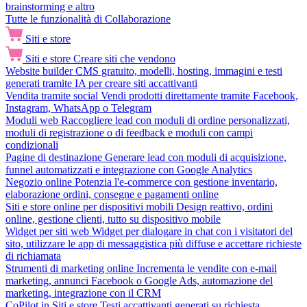
brainstorming e altro
Tutte le funzionalità di Collaborazione
Siti e store
Siti e store
Creare siti che vendono
Website builder
CMS gratuito, modelli, hosting, immagini e testi
generati tramite IA per creare siti accattivanti
Vendita tramite social
Vendi prodotti direttamente tramite Facebook,
Instagram, WhatsApp o Telegram
Moduli web
Raccogliere lead con moduli di ordine personalizzati,
moduli di registrazione o di feedback e moduli con campi
condizionali
Pagine di destinazione
Generare lead con moduli di acquisizione,
funnel automatizzati e integrazione con Google Analytics
Negozio online
Potenzia l'e-commerce con gestione inventario,
elaborazione ordini, consegne e pagamenti online
Siti e store online per dispositivi mobili
Design reattivo, ordini
online, gestione clienti, tutto su dispositivo mobile
Widget per siti web
Widget per dialogare in chat con i visitatori del
sito, utilizzare le app di messaggistica più diffuse e accettare richieste
di richiamata
Strumenti di marketing online
Incrementa le vendite con e-mail
marketing, annunci Facebook o Google Ads, automazione del
marketing, integrazione con il CRM
CoPilot in Siti e store
Testi accattivanti generati su richiesta,