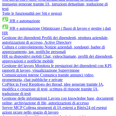
immagini generate tramite IA, istruzioni dettagliate, traduzione di
testi
Tutte le funzionalità per Siti e negozi
HR e automazione
HR e automazione
Ottimizzare i flussi di lavoro e gestire i dati
HR
Gestione dei dipendenti
Profili dei dipendenti, struttura aziendale,
autorizzazioni di accesso, Active Directory
Cultura e coinvolgimento
Notizie aziendali, sondaggi, badge di
apprezzamento, tag, notifiche personali
HR su dispositivi mobili
Chat, videochiamate, profili dei dipendenti,
approvazioni e notifiche mobile
Gestione del lavoro
Monitora le prestazioni dei dipendenti con KPI,
rapporti di lavoro, visualizzazione Supervisione
Comunicazioni interne
Comunica tramite annunci video,
promemoria, chat pubbliche e private
CoPilot in Feed
Riepilogo dei thread, idee generate tramite IA,
modifica e creazione di testi, scrittura di risposte tramite IA,
traduzione di testi
Gestione delle informazioni
Lavora con knowledge base, documenti
online, archiviazione di file, autorizzazioni di accesso
Server MCP
Collega strumenti di IA esterni a Bitrix24 ed esegui
azioni sicure nello spazio di lavoro