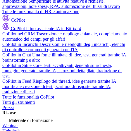
Automazione
Semplificare le attività relative a richieste,
approvazioni, note spese, RPA, automazione dei flussi di lavoro
Tutte le funzionalità di HR e automazione
CoPilot
CoPilot
Il tuo assistente IA in Bitrix24
CoPilot nel CRM
Trascrizione e riepilogo chiamate, completamento
automatico dei campi per gli affari
CoPilot in Incarichi
Descrizioni e riepiloghi degli incarichi, elenchi
di controllo e commenti generati con l'IA
CoPilot in Chat
Una fonte illimitata di idee, testi generati tramite IA,
brainstorming e altro
CoPilot in Siti e store
Testi accattivanti generati su richiesta,
immagini generate tramite IA, istruzioni dettagliate, traduzione di
testi
CoPilot in Feed
Riepilogo dei thread, idee generate tramite IA,
modifica e creazione di testi, scrittura di risposte tramite IA,
traduzione di testi
Tutte le funzionalità CoPilot
Tutti gli strumenti
Prezzi
Risorse
Materiale di formazione
Webinar
Helpdesk