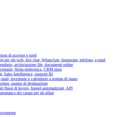
azioni di accesso e ruoli
per siti web, live chat, WhatsApp, Instagram, telefono, e-mail
lendario, archiviazione file, documenti online
nventario, firma elettronica, CRM store
i, Sales Intelligence, rapporti BI
 e-mail, inventario e calendario a portata di mano
eting, pagine di destinazione
 flussi di lavoro, funnel automatizzati, API
tomatico dei campi per gli affari
elocemente