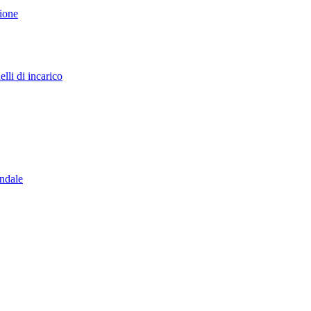
sione
lli di incarico
endale