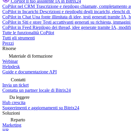
CoPilot
Il tuo assistente IA in Bitrix24
CoPilot nel CRM
Trascrizione e riepilogo chiamate, completamento au
CoPilot in Incarichi
Descrizioni e riepiloghi degli incarichi, elenchi d
CoPilot in Chat
Una fonte illimitata di idee, testi generati tramite IA, 
CoPilot in Siti e store
Testi accattivanti generati su richiesta, immagini 
CoPilot in Feed
Riepilogo dei thread, idee generate tramite IA, modifica
Tutte le funzionalità CoPilot
Tutti gli strumenti
Prezzi
Risorse
Materiale di formazione
Webinar
Helpdesk
Guide e documentazione API
Contatti
Invia un ticket
Contatta un partner locale di Bitrix24
Da leggere
Hub crescita
Suggerimenti e aggiornamenti su Bitrix24
Soluzioni
Reparto
Marketing
HR