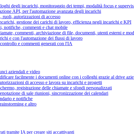
piloghi degli incarichi, monitoraggio dei tempi, modalità focus e supervi
grazione API, per l'automazione avanzata degli incarichi
, ruoli, autorizzazioni di accesso
ncarichi, gestione dei carichi di lavoro, efficienza negli incarichi e KPI
i, notifiche, commenti e chat mobile
mate, commenti, archiviazione di file, documenti, utenti esterni e mode
ichi e con l'automazione dei flussi di lavoro
i controllo e commenti generati con l'IA
unci aziendali e video
ificare facilmente i documenti online con i colleghi grazie al drive azi
utorizzazioni di accesso e lavora su incarichi e progetti
hermo, registrazione delle chiamate e sfondi personalizzati
renotazione di sale riunioni, sincronizzazione dei calendari
dario e notifiche
brainstorming e altro
ti tramite IA per creare siti accattivanti