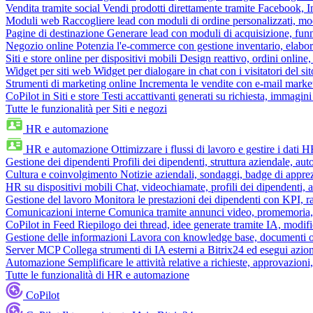
Vendita tramite social
Vendi prodotti direttamente tramite Facebook,
Moduli web
Raccogliere lead con moduli di ordine personalizzati, mo
Pagine di destinazione
Generare lead con moduli di acquisizione, fun
Negozio online
Potenzia l'e-commerce con gestione inventario, elabo
Siti e store online per dispositivi mobili
Design reattivo, ordini online, 
Widget per siti web
Widget per dialogare in chat con i visitatori del sit
Strumenti di marketing online
Incrementa le vendite con e-mail mark
CoPilot in Siti e store
Testi accattivanti generati su richiesta, immagini 
Tutte le funzionalità per Siti e negozi
HR e automazione
HR e automazione
Ottimizzare i flussi di lavoro e gestire i dati 
Gestione dei dipendenti
Profili dei dipendenti, struttura aziendale, au
Cultura e coinvolgimento
Notizie aziendali, sondaggi, badge di apprez
HR su dispositivi mobili
Chat, videochiamate, profili dei dipendenti, 
Gestione del lavoro
Monitora le prestazioni dei dipendenti con KPI, r
Comunicazioni interne
Comunica tramite annunci video, promemoria, 
CoPilot in Feed
Riepilogo dei thread, idee generate tramite IA, modifica
Gestione delle informazioni
Lavora con knowledge base, documenti onli
Server MCP
Collega strumenti di IA esterni a Bitrix24 ed esegui azion
Automazione
Semplificare le attività relative a richieste, approvazio
Tutte le funzionalità di HR e automazione
CoPilot