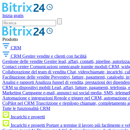
Inizia gratis
Prodotto
CRM
CRM
Gestire vendite e clienti con facilità
Gestione delle vendite
Gestire lead, affari, contatti, pipeline, autorizz
Contact center
Comunicazioni omnicanale tramite moduli CRM, widget 
Collaborazione del team di vendita
Chat, videochiamate, incarichi, ca
Facilitazione delle vendite
Preventivi, fatture, pagamenti, cataloghi, i
Analisi e rapporti
Analizza funnel di vendita, prestazioni dei dipendent
CRM su dispositivi mobili
Lead, affari, fatture, pagamenti, telefonia,
Marketing
Campagne e-mail, annunci sui social media, SMS, telemark
Automazione e integrazioni
Regole e trigger nel CRM, automazione dei
CoPilot nel CRM
Trascrizione e riepilogo chiamate, completamento au
Tutte le funzionalità CRM
Incarichi e progetti
Incarichi e progetti
Portare a termine il lavoro più facilmente e v