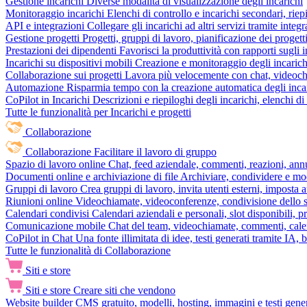
Gestione incarichi
Diverse modalità di visualizzazione degli incarichi
Monitoraggio incarichi
Elenchi di controllo e incarichi secondari, rie
API e integrazioni
Collegare gli incarichi ad altri servizi tramite inte
Gestione progetti
Progetti, gruppi di lavoro, pianificazione dei progetti
Prestazioni dei dipendenti
Favorisci la produttività con rapporti sugli i
Incarichi su dispositivi mobili
Creazione e monitoraggio degli incarich
Collaborazione sui progetti
Lavora più velocemente con chat, videochia
Automazione
Risparmia tempo con la creazione automatica degli incar
CoPilot in Incarichi
Descrizioni e riepiloghi degli incarichi, elenchi d
Tutte le funzionalità per Incarichi e progetti
Collaborazione
Collaborazione
Facilitare il lavoro di gruppo
Spazio di lavoro online
Chat, feed aziendale, commenti, reazioni, ann
Documenti online e archiviazione di file
Archiviare, condividere e mod
Gruppi di lavoro
Crea gruppi di lavoro, invita utenti esterni, imposta a
Riunioni online
Videochiamate, videoconferenze, condivisione dello sc
Calendari condivisi
Calendari aziendali e personali, slot disponibili, p
Comunicazione mobile
Chat del team, videochiamate, commenti, calen
CoPilot in Chat
Una fonte illimitata di idee, testi generati tramite IA, 
Tutte le funzionalità di Collaborazione
Siti e store
Siti e store
Creare siti che vendono
Website builder
CMS gratuito, modelli, hosting, immagini e testi genera