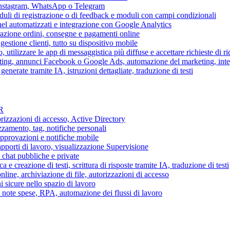
 Instagram, WhatsApp o Telegram
duli di registrazione o di feedback e moduli con campi condizionali
nel automatizzati e integrazione con Google Analytics
razione ordini, consegne e pagamenti online
gestione clienti, tutto su dispositivo mobile
o, utilizzare le app di messaggistica più diffuse e accettare richieste di r
eting, annunci Facebook o Google Ads, automazione del marketing, in
generate tramite IA, istruzioni dettagliate, traduzione di testi
HR
torizzazioni di accesso, Active Directory
zamento, tag, notifiche personali
approvazioni e notifiche mobile
apporti di lavoro, visualizzazione Supervisione
chat pubbliche e private
 e creazione di testi, scrittura di risposte tramite IA, traduzione di testi
ne, archiviazione di file, autorizzazioni di accesso
i sicure nello spazio di lavoro
ni, note spese, RPA, automazione dei flussi di lavoro