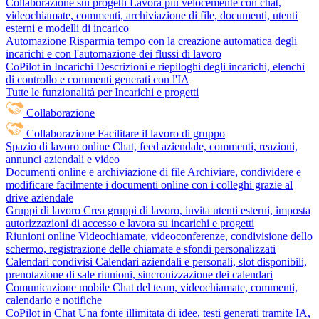
Collaborazione sui progetti
Lavora più velocemente con chat,
videochiamate, commenti, archiviazione di file, documenti, utenti
esterni e modelli di incarico
Automazione
Risparmia tempo con la creazione automatica degli
incarichi e con l'automazione dei flussi di lavoro
CoPilot in Incarichi
Descrizioni e riepiloghi degli incarichi, elenchi
di controllo e commenti generati con l'IA
Tutte le funzionalità per Incarichi e progetti
Collaborazione
Collaborazione
Facilitare il lavoro di gruppo
Spazio di lavoro online
Chat, feed aziendale, commenti, reazioni,
annunci aziendali e video
Documenti online e archiviazione di file
Archiviare, condividere e
modificare facilmente i documenti online con i colleghi grazie al
drive aziendale
Gruppi di lavoro
Crea gruppi di lavoro, invita utenti esterni, imposta
autorizzazioni di accesso e lavora su incarichi e progetti
Riunioni online
Videochiamate, videoconferenze, condivisione dello
schermo, registrazione delle chiamate e sfondi personalizzati
Calendari condivisi
Calendari aziendali e personali, slot disponibili,
prenotazione di sale riunioni, sincronizzazione dei calendari
Comunicazione mobile
Chat del team, videochiamate, commenti,
calendario e notifiche
CoPilot in Chat
Una fonte illimitata di idee, testi generati tramite IA,