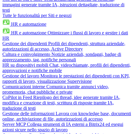
immagini generate tramite IA, istruzioni dettagliate, traduzione di
testi
Tutte le funzionalità per Siti e negozi
HR e automazione
HR e automazione
Ottimizzare i flussi di lavoro e gestire i dati
HR
Gestione dei dipendenti
Profili dei dipendenti, struttura aziendale,
autorizzazioni di accesso, Active Directory
Cultura e coinvolgimento
Notizie aziendali, sondaggi, badge di
apprezzamento, tag, notifiche personali
HR su dispositivi mobili
Chat, videochiamate, profili dei dipendenti,
approvazioni e notifiche mobile
Gestione del lavoro
Monitora le prestazioni dei dipendenti con KPI,
rapporti di lavoro, visualizzazione Supervisione
Comunicazioni interne
Comunica tramite annunci video,
promemoria, chat pubbliche e private
CoPilot in Feed
Riepilogo dei thread, idee generate tramite IA,
modifica e creazione di testi, scrittura di risposte tramite IA,
traduzione di testi
Gestione delle informazioni
Lavora con knowledge base, documenti
online, archiviazione di file, autorizzazioni di accesso
Server MCP
Collega strumenti di IA esterni a Bitrix24 ed esegui
azioni sicure nello spazio di lavoro