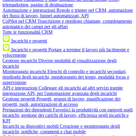
telemarketing, pagine di destinazione
Automazione e integrazioni
Regole e trigger nel CRM, automazione
dei flussi di lavoro, funnel automatizzati, API
CoPilot nel CRM
Trascrizione e riepilogo chiamate, completamento
automatico dei campi per gli affari
Tutte le funzionalità CRM
Incarichi e progetti
Incarichi e progetti
Portare a termine il lavoro più facilmente e
velocemente
Gestione incarichi
Diverse modalità di visualizzazione degli
incarichi
Monitoraggio incarichi
Elenchi di controllo e incarichi secondari,
riepiloghi degli incarichi, monitoraggio dei tempi, modalità focus e
supervisione
API e integrazioni
Collegare gli incarichi ad altri servizi tramite
integrazione API, per l'automazione avanzata degli incarichi
Gestione progetti
Progetti, gruppi di lavoro, pianificazione dei
progetti, ruoli, autorizzazioni di accesso
Prestazioni dei dipendenti
Favorisci la produttività con rapporti sugli
incarichi, gestione dei carichi di lavoro, efficienza negli incarichi e
KPI
Incarichi su dispositivi mobili
Creazione e monitoraggio degli
incarichi, notifiche, commenti e chat mobile