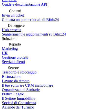
Guide e documentazione API
Contatti
Invia un ticket
Contatta un partner locale di Bitrix24
Da leggere
Hub crescita
Suggerimenti e aggiornamenti su Bitrix24
Soluzioni
Reparto
Marketing
HR
Gestione progetti
Servizio clienti
Settore
Trasporto e stoccaggio
Ristorazione
Lavoro da remoto
Il tuo software CRM immobiliare
Organizzazioni Sanitarie
Pratica Legale
Il Settore Immobiliare
Società di Consulenza
Aziende del Turismo