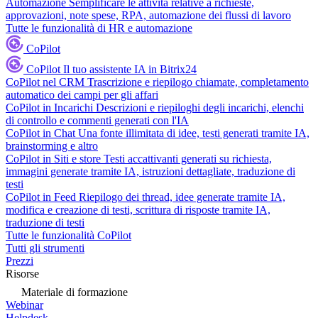
Automazione
Semplificare le attività relative a richieste,
approvazioni, note spese, RPA, automazione dei flussi di lavoro
Tutte le funzionalità di HR e automazione
CoPilot
CoPilot
Il tuo assistente IA in Bitrix24
CoPilot nel CRM
Trascrizione e riepilogo chiamate, completamento
automatico dei campi per gli affari
CoPilot in Incarichi
Descrizioni e riepiloghi degli incarichi, elenchi
di controllo e commenti generati con l'IA
CoPilot in Chat
Una fonte illimitata di idee, testi generati tramite IA,
brainstorming e altro
CoPilot in Siti e store
Testi accattivanti generati su richiesta,
immagini generate tramite IA, istruzioni dettagliate, traduzione di
testi
CoPilot in Feed
Riepilogo dei thread, idee generate tramite IA,
modifica e creazione di testi, scrittura di risposte tramite IA,
traduzione di testi
Tutte le funzionalità CoPilot
Tutti gli strumenti
Prezzi
Risorse
Materiale di formazione
Webinar
Helpdesk