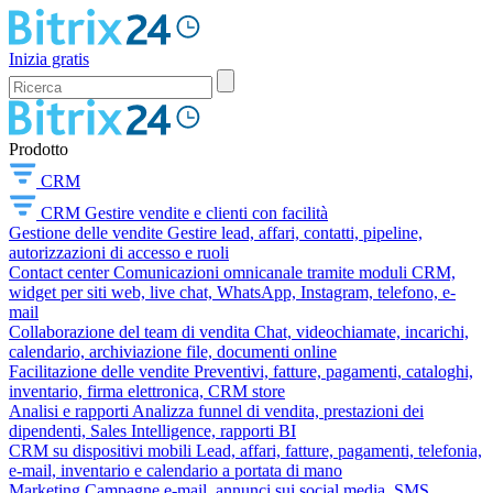
Inizia gratis
Prodotto
CRM
CRM
Gestire vendite e clienti con facilità
Gestione delle vendite
Gestire lead, affari, contatti, pipeline,
autorizzazioni di accesso e ruoli
Contact center
Comunicazioni omnicanale tramite moduli CRM,
widget per siti web, live chat, WhatsApp, Instagram, telefono, e-
mail
Collaborazione del team di vendita
Chat, videochiamate, incarichi,
calendario, archiviazione file, documenti online
Facilitazione delle vendite
Preventivi, fatture, pagamenti, cataloghi,
inventario, firma elettronica, CRM store
Analisi e rapporti
Analizza funnel di vendita, prestazioni dei
dipendenti, Sales Intelligence, rapporti BI
CRM su dispositivi mobili
Lead, affari, fatture, pagamenti, telefonia,
e-mail, inventario e calendario a portata di mano
Marketing
Campagne e-mail, annunci sui social media, SMS,