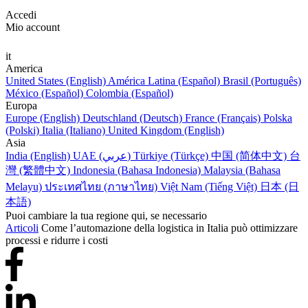
Accedi
Mio account
it
America
United States (English)
América Latina (Español)
Brasil (Português)
México (Español)
Colombia (Español)
Europa
Europe (English)
Deutschland (Deutsch)
France (Français)
Polska
(Polski)
Italia (Italiano)
United Kingdom (English)
Asia
India (English)
UAE (عربي)
Türkiye (Türkçe)
中国 (简体中文)
台
灣 (繁體中文)
Indonesia (Bahasa Indonesia)
Malaysia (Bahasa
Melayu)
ประเทศไทย (ภาษาไทย)
Việt Nam (Tiếng Việt)
日本 (日
本語)
Puoi cambiare la tua regione qui, se necessario
Articoli
Come l’automazione della logistica in Italia può ottimizzare
processi e ridurre i costi