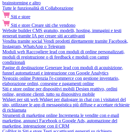
brainstorming e altro
Tutte le funzionalità di Collaborazione
Siti e store
Siti e store
Creare siti che vendono
Website builder
CMS gratuito, modelli, hosting, immagini e testi
generati tramite IA per creare siti accattivanti
Vendita tramite social
Vendi prodotti direttamente tramite Facebook,
Instagram, WhatsApp o Telegram
Moduli web
Raccogliere lead con moduli di ordine personalizzati,
moduli di registrazione o di feedback e moduli con campi
condizionali
Pagine di destinazione
Generare lead con moduli di acquisizione,
funnel automatizzati e integrazione con Google Analytics
Negozio online
Potenzia l'e-commerce con gestione inventario,
elaborazione ordini, consegne e pagamenti online
Siti e store online per dispositivi mobili
Design reattivo, ordini
online, gestione clienti, tutto su dispositivo mobile
Widget per siti web
Widget per dialogare in chat con i visitatori del
sito, utilizzare le app di messaggistica più diffuse e accettare richieste
di richiamata
Strumenti di marketing online
Incrementa le vendite con e-mail
marketing, annunci Facebook o Google Ads, automazione del
marketing, integrazione con il CRM
CoPilot in Siti e store
Testi accattivanti generati su richiesta,