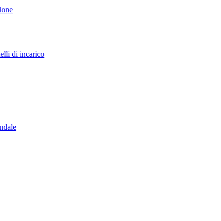
sione
lli di incarico
endale