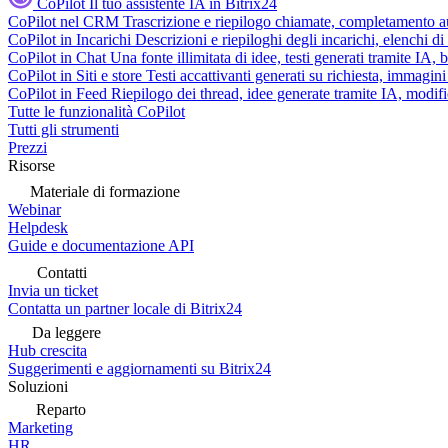
CoPilot
Il tuo assistente IA in Bitrix24
CoPilot nel CRM
Trascrizione e riepilogo chiamate, completamento au
CoPilot in Incarichi
Descrizioni e riepiloghi degli incarichi, elenchi d
CoPilot in Chat
Una fonte illimitata di idee, testi generati tramite IA, 
CoPilot in Siti e store
Testi accattivanti generati su richiesta, immagini 
CoPilot in Feed
Riepilogo dei thread, idee generate tramite IA, modifica
Tutte le funzionalità CoPilot
Tutti gli strumenti
Prezzi
Risorse
Materiale di formazione
Webinar
Helpdesk
Guide e documentazione API
Contatti
Invia un ticket
Contatta un partner locale di Bitrix24
Da leggere
Hub crescita
Suggerimenti e aggiornamenti su Bitrix24
Soluzioni
Reparto
Marketing
HR