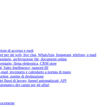
azioni di accesso e ruoli
per siti web, live chat, WhatsApp, Instagram, telefono, e-mail
lendario, archiviazione file, documenti online
nventario, firma elettronica, CRM store
i, Sales Intelligence, rapporti BI
 e-mail, inventario e calendario a portata di mano
eting, pagine di destinazione
 flussi di lavoro, funnel automatizzati, API
tomatico dei campi per gli affari
elocemente