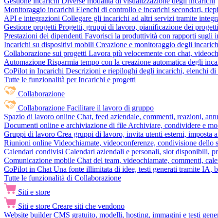
Gestione incarichi
Diverse modalità di visualizzazione degli incarichi
Monitoraggio incarichi
Elenchi di controllo e incarichi secondari, rie
API e integrazioni
Collegare gli incarichi ad altri servizi tramite inte
Gestione progetti
Progetti, gruppi di lavoro, pianificazione dei progetti
Prestazioni dei dipendenti
Favorisci la produttività con rapporti sugli i
Incarichi su dispositivi mobili
Creazione e monitoraggio degli incarich
Collaborazione sui progetti
Lavora più velocemente con chat, videochia
Automazione
Risparmia tempo con la creazione automatica degli incar
CoPilot in Incarichi
Descrizioni e riepiloghi degli incarichi, elenchi d
Tutte le funzionalità per Incarichi e progetti
Collaborazione
Collaborazione
Facilitare il lavoro di gruppo
Spazio di lavoro online
Chat, feed aziendale, commenti, reazioni, ann
Documenti online e archiviazione di file
Archiviare, condividere e mod
Gruppi di lavoro
Crea gruppi di lavoro, invita utenti esterni, imposta a
Riunioni online
Videochiamate, videoconferenze, condivisione dello sc
Calendari condivisi
Calendari aziendali e personali, slot disponibili, p
Comunicazione mobile
Chat del team, videochiamate, commenti, calen
CoPilot in Chat
Una fonte illimitata di idee, testi generati tramite IA, 
Tutte le funzionalità di Collaborazione
Siti e store
Siti e store
Creare siti che vendono
Website builder
CMS gratuito, modelli, hosting, immagini e testi genera