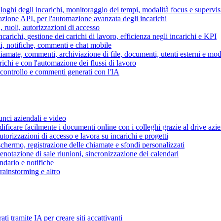
piloghi degli incarichi, monitoraggio dei tempi, modalità focus e supervi
grazione API, per l'automazione avanzata degli incarichi
, ruoli, autorizzazioni di accesso
ncarichi, gestione dei carichi di lavoro, efficienza negli incarichi e KPI
i, notifiche, commenti e chat mobile
mate, commenti, archiviazione di file, documenti, utenti esterni e mode
ichi e con l'automazione dei flussi di lavoro
i controllo e commenti generati con l'IA
unci aziendali e video
ificare facilmente i documenti online con i colleghi grazie al drive azi
utorizzazioni di accesso e lavora su incarichi e progetti
hermo, registrazione delle chiamate e sfondi personalizzati
renotazione di sale riunioni, sincronizzazione dei calendari
dario e notifiche
brainstorming e altro
ti tramite IA per creare siti accattivanti