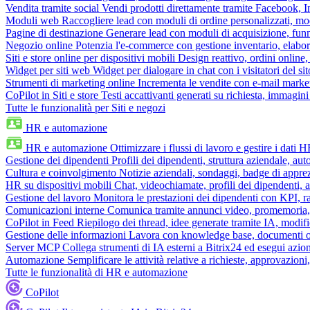
Vendita tramite social
Vendi prodotti direttamente tramite Facebook,
Moduli web
Raccogliere lead con moduli di ordine personalizzati, mo
Pagine di destinazione
Generare lead con moduli di acquisizione, fun
Negozio online
Potenzia l'e-commerce con gestione inventario, elabo
Siti e store online per dispositivi mobili
Design reattivo, ordini online, 
Widget per siti web
Widget per dialogare in chat con i visitatori del sit
Strumenti di marketing online
Incrementa le vendite con e-mail mark
CoPilot in Siti e store
Testi accattivanti generati su richiesta, immagini 
Tutte le funzionalità per Siti e negozi
HR e automazione
HR e automazione
Ottimizzare i flussi di lavoro e gestire i dati 
Gestione dei dipendenti
Profili dei dipendenti, struttura aziendale, au
Cultura e coinvolgimento
Notizie aziendali, sondaggi, badge di apprez
HR su dispositivi mobili
Chat, videochiamate, profili dei dipendenti, 
Gestione del lavoro
Monitora le prestazioni dei dipendenti con KPI, r
Comunicazioni interne
Comunica tramite annunci video, promemoria, 
CoPilot in Feed
Riepilogo dei thread, idee generate tramite IA, modifica
Gestione delle informazioni
Lavora con knowledge base, documenti onli
Server MCP
Collega strumenti di IA esterni a Bitrix24 ed esegui azion
Automazione
Semplificare le attività relative a richieste, approvazio
Tutte le funzionalità di HR e automazione
CoPilot