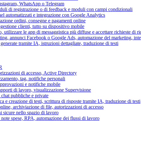
 Instagram, WhatsApp o Telegram
duli di registrazione o di feedback e moduli con campi condizionali
nel automatizzati e integrazione con Google Analytics
razione ordini, consegne e pagamenti online
gestione clienti, tutto su dispositivo mobile
o, utilizzare le app di messaggistica più diffuse e accettare richieste di r
eting, annunci Facebook o Google Ads, automazione del marketing, in
generate tramite IA, istruzioni dettagliate, traduzione di testi
HR
torizzazioni di accesso, Active Directory
zamento, tag, notifiche personali
approvazioni e notifiche mobile
apporti di lavoro, visualizzazione Supervisione
chat pubbliche e private
 e creazione di testi, scrittura di risposte tramite IA, traduzione di testi
ne, archiviazione di file, autorizzazioni di accesso
i sicure nello spazio di lavoro
ni, note spese, RPA, automazione dei flussi di lavoro