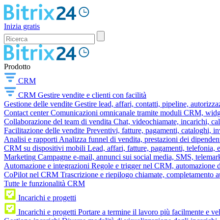
Inizia gratis
Prodotto
CRM
CRM
Gestire vendite e clienti con facilità
Gestione delle vendite
Gestire lead, affari, contatti, pipeline, autorizz
Contact center
Comunicazioni omnicanale tramite moduli CRM, widget 
Collaborazione del team di vendita
Chat, videochiamate, incarichi, ca
Facilitazione delle vendite
Preventivi, fatture, pagamenti, cataloghi, i
Analisi e rapporti
Analizza funnel di vendita, prestazioni dei dipendent
CRM su dispositivi mobili
Lead, affari, fatture, pagamenti, telefonia,
Marketing
Campagne e-mail, annunci sui social media, SMS, telemark
Automazione e integrazioni
Regole e trigger nel CRM, automazione dei
CoPilot nel CRM
Trascrizione e riepilogo chiamate, completamento au
Tutte le funzionalità CRM
Incarichi e progetti
Incarichi e progetti
Portare a termine il lavoro più facilmente e v