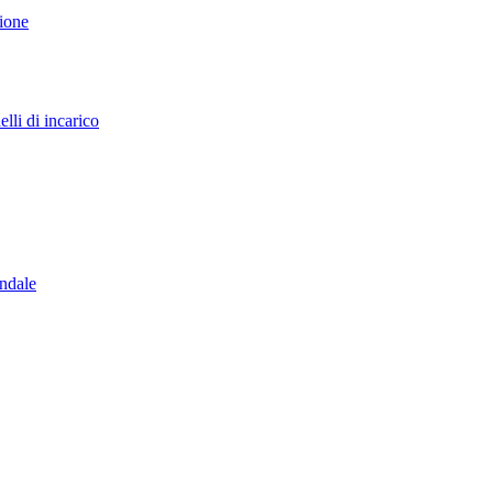
sione
lli di incarico
endale