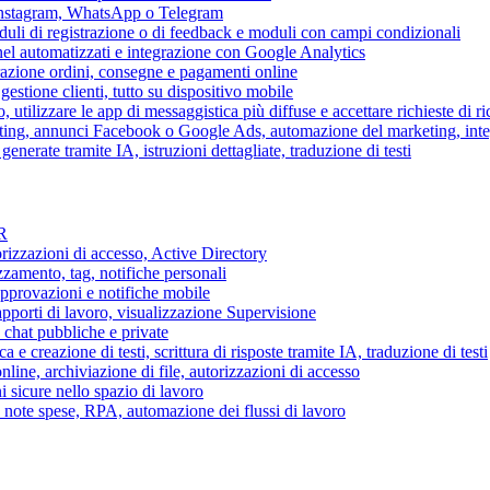
 Instagram, WhatsApp o Telegram
duli di registrazione o di feedback e moduli con campi condizionali
nel automatizzati e integrazione con Google Analytics
razione ordini, consegne e pagamenti online
gestione clienti, tutto su dispositivo mobile
o, utilizzare le app di messaggistica più diffuse e accettare richieste di r
eting, annunci Facebook o Google Ads, automazione del marketing, in
generate tramite IA, istruzioni dettagliate, traduzione di testi
HR
torizzazioni di accesso, Active Directory
zamento, tag, notifiche personali
approvazioni e notifiche mobile
apporti di lavoro, visualizzazione Supervisione
chat pubbliche e private
 e creazione di testi, scrittura di risposte tramite IA, traduzione di testi
ne, archiviazione di file, autorizzazioni di accesso
i sicure nello spazio di lavoro
ni, note spese, RPA, automazione dei flussi di lavoro