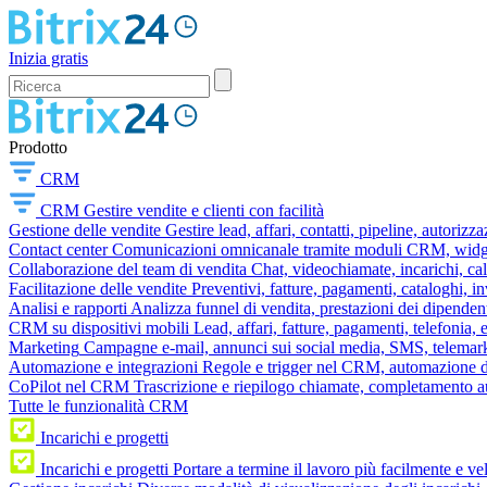
Inizia gratis
Prodotto
CRM
CRM
Gestire vendite e clienti con facilità
Gestione delle vendite
Gestire lead, affari, contatti, pipeline, autorizz
Contact center
Comunicazioni omnicanale tramite moduli CRM, widget 
Collaborazione del team di vendita
Chat, videochiamate, incarichi, ca
Facilitazione delle vendite
Preventivi, fatture, pagamenti, cataloghi, i
Analisi e rapporti
Analizza funnel di vendita, prestazioni dei dipendent
CRM su dispositivi mobili
Lead, affari, fatture, pagamenti, telefonia,
Marketing
Campagne e-mail, annunci sui social media, SMS, telemark
Automazione e integrazioni
Regole e trigger nel CRM, automazione dei
CoPilot nel CRM
Trascrizione e riepilogo chiamate, completamento au
Tutte le funzionalità CRM
Incarichi e progetti
Incarichi e progetti
Portare a termine il lavoro più facilmente e v