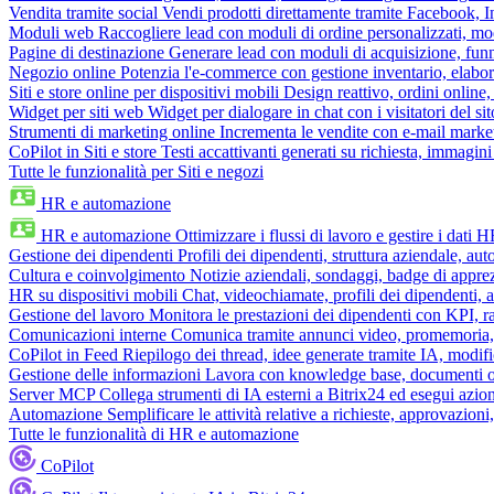
Vendita tramite social
Vendi prodotti direttamente tramite Facebook,
Moduli web
Raccogliere lead con moduli di ordine personalizzati, mo
Pagine di destinazione
Generare lead con moduli di acquisizione, fun
Negozio online
Potenzia l'e-commerce con gestione inventario, elabo
Siti e store online per dispositivi mobili
Design reattivo, ordini online, 
Widget per siti web
Widget per dialogare in chat con i visitatori del sit
Strumenti di marketing online
Incrementa le vendite con e-mail mark
CoPilot in Siti e store
Testi accattivanti generati su richiesta, immagini 
Tutte le funzionalità per Siti e negozi
HR e automazione
HR e automazione
Ottimizzare i flussi di lavoro e gestire i dati 
Gestione dei dipendenti
Profili dei dipendenti, struttura aziendale, au
Cultura e coinvolgimento
Notizie aziendali, sondaggi, badge di apprez
HR su dispositivi mobili
Chat, videochiamate, profili dei dipendenti, 
Gestione del lavoro
Monitora le prestazioni dei dipendenti con KPI, r
Comunicazioni interne
Comunica tramite annunci video, promemoria, 
CoPilot in Feed
Riepilogo dei thread, idee generate tramite IA, modifica
Gestione delle informazioni
Lavora con knowledge base, documenti onli
Server MCP
Collega strumenti di IA esterni a Bitrix24 ed esegui azion
Automazione
Semplificare le attività relative a richieste, approvazio
Tutte le funzionalità di HR e automazione
CoPilot