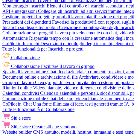
Gestione incarichi
Diverse modalità di visualizzazione degli incarichi
Monitoraggio incarichi
Elenchi di controllo e incarichi secondari, rie
API e integrazioni
Collegare gli incarichi ad altri servizi tramite inte
Gestione progetti
Progetti, gruppi di lavoro, pianificazione dei progetti
Prestazioni dei dipendenti
Favorisci la produttività con rapporti sugli i
Incarichi su dispositivi mobili
Creazione e monitoraggio degli incarich
Collaborazione sui progetti
Lavora più velocemente con chat, videochia
Automazione
Risparmia tempo con la creazione automatica degli incar
CoPilot in Incarichi
Descrizioni e riepiloghi degli incarichi, elenchi d
Tutte le funzionalità per Incarichi e progetti
Collaborazione
Collaborazione
Facilitare il lavoro di gruppo
Spazio di lavoro online
Chat, feed aziendale, commenti, reazioni, ann
Documenti online e archiviazione di file
Archiviare, condividere e mod
Gruppi di lavoro
Crea gruppi di lavoro, invita utenti esterni, imposta a
Riunioni online
Videochiamate, videoconferenze, condivisione dello sc
Calendari condivisi
Calendari aziendali e personali, slot disponibili, p
Comunicazione mobile
Chat del team, videochiamate, commenti, calen
CoPilot in Chat
Una fonte illimitata di idee, testi generati tramite IA, 
Tutte le funzionalità di Collaborazione
Siti e store
Siti e store
Creare siti che vendono
Website builder
CMS gratuito, modelli, hosting, immagini e testi genera