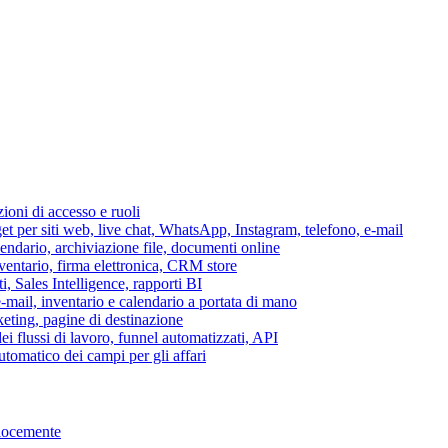
azioni di accesso e ruoli
per siti web, live chat, WhatsApp, Instagram, telefono, e-mail
lendario, archiviazione file, documenti online
nventario, firma elettronica, CRM store
i, Sales Intelligence, rapporti BI
 e-mail, inventario e calendario a portata di mano
eting, pagine di destinazione
 flussi di lavoro, funnel automatizzati, API
tomatico dei campi per gli affari
elocemente