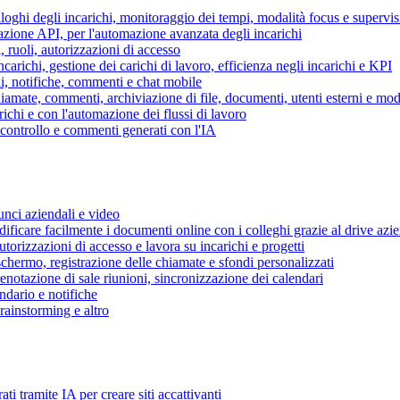
piloghi degli incarichi, monitoraggio dei tempi, modalità focus e supervi
grazione API, per l'automazione avanzata degli incarichi
, ruoli, autorizzazioni di accesso
ncarichi, gestione dei carichi di lavoro, efficienza negli incarichi e KPI
i, notifiche, commenti e chat mobile
mate, commenti, archiviazione di file, documenti, utenti esterni e mode
ichi e con l'automazione dei flussi di lavoro
i controllo e commenti generati con l'IA
unci aziendali e video
ificare facilmente i documenti online con i colleghi grazie al drive azi
utorizzazioni di accesso e lavora su incarichi e progetti
hermo, registrazione delle chiamate e sfondi personalizzati
renotazione di sale riunioni, sincronizzazione dei calendari
dario e notifiche
brainstorming e altro
ti tramite IA per creare siti accattivanti