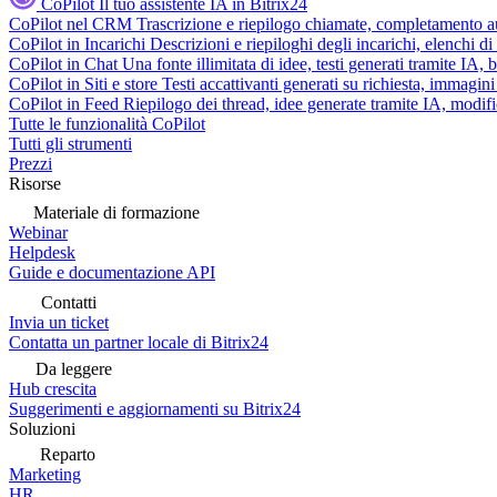
CoPilot
Il tuo assistente IA in Bitrix24
CoPilot nel CRM
Trascrizione e riepilogo chiamate, completamento au
CoPilot in Incarichi
Descrizioni e riepiloghi degli incarichi, elenchi d
CoPilot in Chat
Una fonte illimitata di idee, testi generati tramite IA, 
CoPilot in Siti e store
Testi accattivanti generati su richiesta, immagini 
CoPilot in Feed
Riepilogo dei thread, idee generate tramite IA, modifica
Tutte le funzionalità CoPilot
Tutti gli strumenti
Prezzi
Risorse
Materiale di formazione
Webinar
Helpdesk
Guide e documentazione API
Contatti
Invia un ticket
Contatta un partner locale di Bitrix24
Da leggere
Hub crescita
Suggerimenti e aggiornamenti su Bitrix24
Soluzioni
Reparto
Marketing
HR