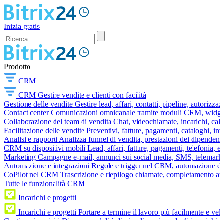
Inizia gratis
Prodotto
CRM
CRM
Gestire vendite e clienti con facilità
Gestione delle vendite
Gestire lead, affari, contatti, pipeline, autorizz
Contact center
Comunicazioni omnicanale tramite moduli CRM, widget 
Collaborazione del team di vendita
Chat, videochiamate, incarichi, ca
Facilitazione delle vendite
Preventivi, fatture, pagamenti, cataloghi, i
Analisi e rapporti
Analizza funnel di vendita, prestazioni dei dipendent
CRM su dispositivi mobili
Lead, affari, fatture, pagamenti, telefonia,
Marketing
Campagne e-mail, annunci sui social media, SMS, telemark
Automazione e integrazioni
Regole e trigger nel CRM, automazione dei
CoPilot nel CRM
Trascrizione e riepilogo chiamate, completamento au
Tutte le funzionalità CRM
Incarichi e progetti
Incarichi e progetti
Portare a termine il lavoro più facilmente e v