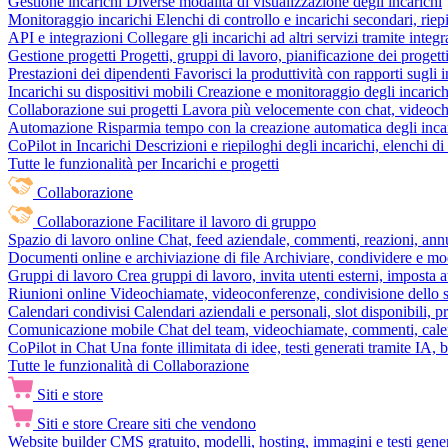
Gestione incarichi
Diverse modalità di visualizzazione degli incarichi
Monitoraggio incarichi
Elenchi di controllo e incarichi secondari, rie
API e integrazioni
Collegare gli incarichi ad altri servizi tramite inte
Gestione progetti
Progetti, gruppi di lavoro, pianificazione dei progetti
Prestazioni dei dipendenti
Favorisci la produttività con rapporti sugli i
Incarichi su dispositivi mobili
Creazione e monitoraggio degli incarich
Collaborazione sui progetti
Lavora più velocemente con chat, videochia
Automazione
Risparmia tempo con la creazione automatica degli incar
CoPilot in Incarichi
Descrizioni e riepiloghi degli incarichi, elenchi d
Tutte le funzionalità per Incarichi e progetti
Collaborazione
Collaborazione
Facilitare il lavoro di gruppo
Spazio di lavoro online
Chat, feed aziendale, commenti, reazioni, ann
Documenti online e archiviazione di file
Archiviare, condividere e mod
Gruppi di lavoro
Crea gruppi di lavoro, invita utenti esterni, imposta a
Riunioni online
Videochiamate, videoconferenze, condivisione dello sc
Calendari condivisi
Calendari aziendali e personali, slot disponibili, p
Comunicazione mobile
Chat del team, videochiamate, commenti, calen
CoPilot in Chat
Una fonte illimitata di idee, testi generati tramite IA, 
Tutte le funzionalità di Collaborazione
Siti e store
Siti e store
Creare siti che vendono
Website builder
CMS gratuito, modelli, hosting, immagini e testi genera