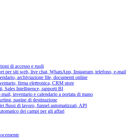
azioni di accesso e ruoli
per siti web, live chat, WhatsApp, Instagram, telefono, e-mail
lendario, archiviazione file, documenti online
nventario, firma elettronica, CRM store
i, Sales Intelligence, rapporti BI
 e-mail, inventario e calendario a portata di mano
eting, pagine di destinazione
 flussi di lavoro, funnel automatizzati, API
tomatico dei campi per gli affari
elocemente