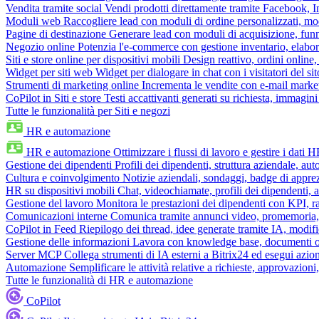
Vendita tramite social
Vendi prodotti direttamente tramite Facebook,
Moduli web
Raccogliere lead con moduli di ordine personalizzati, mo
Pagine di destinazione
Generare lead con moduli di acquisizione, fun
Negozio online
Potenzia l'e-commerce con gestione inventario, elabo
Siti e store online per dispositivi mobili
Design reattivo, ordini online, 
Widget per siti web
Widget per dialogare in chat con i visitatori del sit
Strumenti di marketing online
Incrementa le vendite con e-mail mark
CoPilot in Siti e store
Testi accattivanti generati su richiesta, immagini 
Tutte le funzionalità per Siti e negozi
HR e automazione
HR e automazione
Ottimizzare i flussi di lavoro e gestire i dati 
Gestione dei dipendenti
Profili dei dipendenti, struttura aziendale, au
Cultura e coinvolgimento
Notizie aziendali, sondaggi, badge di apprez
HR su dispositivi mobili
Chat, videochiamate, profili dei dipendenti, 
Gestione del lavoro
Monitora le prestazioni dei dipendenti con KPI, r
Comunicazioni interne
Comunica tramite annunci video, promemoria, 
CoPilot in Feed
Riepilogo dei thread, idee generate tramite IA, modifica
Gestione delle informazioni
Lavora con knowledge base, documenti onli
Server MCP
Collega strumenti di IA esterni a Bitrix24 ed esegui azion
Automazione
Semplificare le attività relative a richieste, approvazio
Tutte le funzionalità di HR e automazione
CoPilot