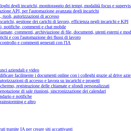
piloghi degli incarichi, monitoraggio dei tempi, modalità focus e supervi
grazione API, per l'automazione avanzata degli incarichi
, ruoli, autorizzazioni di accesso
ncarichi, gestione dei carichi di lavoro, efficienza negli incarichi e KPI
i, notifiche, commenti e chat mobile
mate, commenti, archiviazione di file, documenti, utenti esterni e mode
ichi e con l'automazione dei flussi di lavoro
i controllo e commenti generati con l'IA
unci aziendali e video
ificare facilmente i documenti online con i colleghi grazie al drive azi
utorizzazioni di accesso e lavora su incarichi e progetti
hermo, registrazione delle chiamate e sfondi personalizzati
renotazione di sale riunioni, sincronizzazione dei calendari
dario e notifiche
brainstorming e altro
ti tramite IA per creare siti accattivanti