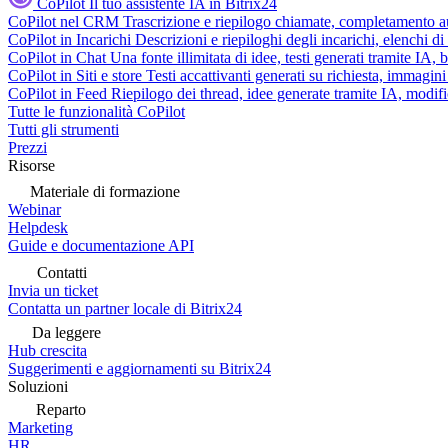
CoPilot
Il tuo assistente IA in Bitrix24
CoPilot nel CRM
Trascrizione e riepilogo chiamate, completamento au
CoPilot in Incarichi
Descrizioni e riepiloghi degli incarichi, elenchi d
CoPilot in Chat
Una fonte illimitata di idee, testi generati tramite IA, 
CoPilot in Siti e store
Testi accattivanti generati su richiesta, immagini 
CoPilot in Feed
Riepilogo dei thread, idee generate tramite IA, modifica
Tutte le funzionalità CoPilot
Tutti gli strumenti
Prezzi
Risorse
Materiale di formazione
Webinar
Helpdesk
Guide e documentazione API
Contatti
Invia un ticket
Contatta un partner locale di Bitrix24
Da leggere
Hub crescita
Suggerimenti e aggiornamenti su Bitrix24
Soluzioni
Reparto
Marketing
HR