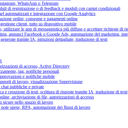
 Instagram, WhatsApp o Telegram
duli di registrazione o di feedback e moduli con campi condizionali
nel automatizzati e integrazione con Google Analytics
razione ordini, consegne e pagamenti online
gestione clienti, tutto su dispositivo mobile
o, utilizzare le app di messaggistica più diffuse e accettare richieste di r
eting, annunci Facebook o Google Ads, automazione del marketing, in
generate tramite IA, istruzioni dettagliate, traduzione di testi
HR
torizzazioni di accesso, Active Directory
zamento, tag, notifiche personali
approvazioni e notifiche mobile
apporti di lavoro, visualizzazione Supervisione
chat pubbliche e private
 e creazione di testi, scrittura di risposte tramite IA, traduzione di testi
ne, archiviazione di file, autorizzazioni di accesso
i sicure nello spazio di lavoro
ni, note spese, RPA, automazione dei flussi di lavoro