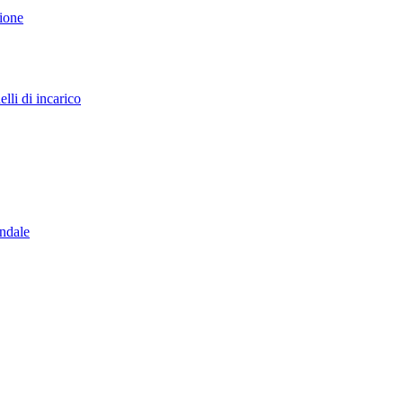
sione
lli di incarico
endale