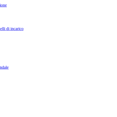
sione
lli di incarico
endale