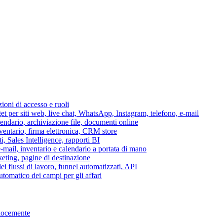
azioni di accesso e ruoli
per siti web, live chat, WhatsApp, Instagram, telefono, e-mail
lendario, archiviazione file, documenti online
nventario, firma elettronica, CRM store
i, Sales Intelligence, rapporti BI
 e-mail, inventario e calendario a portata di mano
eting, pagine di destinazione
 flussi di lavoro, funnel automatizzati, API
tomatico dei campi per gli affari
elocemente