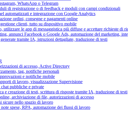
 Instagram, WhatsApp o Telegram
duli di registrazione o di feedback e moduli con campi condizionali
nel automatizzati e integrazione con Google Analytics
razione ordini, consegne e pagamenti online
gestione clienti, tutto su dispositivo mobile
o, utilizzare le app di messaggistica più diffuse e accettare richieste di r
eting, annunci Facebook o Google Ads, automazione del marketing, in
generate tramite IA, istruzioni dettagliate, traduzione di testi
HR
torizzazioni di accesso, Active Directory
zamento, tag, notifiche personali
approvazioni e notifiche mobile
apporti di lavoro, visualizzazione Supervisione
chat pubbliche e private
 e creazione di testi, scrittura di risposte tramite IA, traduzione di testi
ne, archiviazione di file, autorizzazioni di accesso
i sicure nello spazio di lavoro
ni, note spese, RPA, automazione dei flussi di lavoro