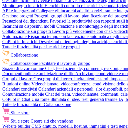
Gestione incarichi
Diverse modalità di visualizzazione degli incarichi
Monitoraggio incarichi
Elenchi di controllo e incarichi secondari, rie
API e integrazioni
Collegare gli incarichi ad altri servizi tramite inte
Gestione progetti
Progetti, gruppi di lavoro, pianificazione dei progetti
Prestazioni dei dipendenti
Favorisci la produttività con rapporti sugli i
Incarichi su dispositivi mobili
Creazione e monitoraggio degli incarich
Collaborazione sui progetti
Lavora più velocemente con chat, videochia
Automazione
Risparmia tempo con la creazione automatica degli incar
CoPilot in Incarichi
Descrizioni e riepiloghi degli incarichi, elenchi d
Tutte le funzionalità per Incarichi e progetti
Collaborazione
Collaborazione
Facilitare il lavoro di gruppo
Spazio di lavoro online
Chat, feed aziendale, commenti, reazioni, ann
Documenti online e archiviazione di file
Archiviare, condividere e mod
Gruppi di lavoro
Crea gruppi di lavoro, invita utenti esterni, imposta a
Riunioni online
Videochiamate, videoconferenze, condivisione dello sc
Calendari condivisi
Calendari aziendali e personali, slot disponibili, p
Comunicazione mobile
Chat del team, videochiamate, commenti, calen
CoPilot in Chat
Una fonte illimitata di idee, testi generati tramite IA, 
Tutte le funzionalità di Collaborazione
Siti e store
Siti e store
Creare siti che vendono
Website builder
CMS gratuito, modelli, hosting, immagini e testi genera