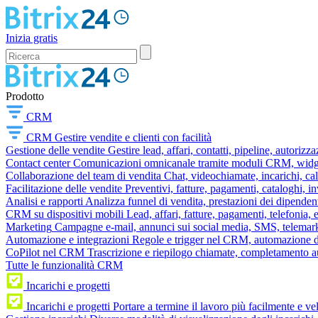
Inizia gratis
Prodotto
CRM
CRM
Gestire vendite e clienti con facilità
Gestione delle vendite
Gestire lead, affari, contatti, pipeline, autorizz
Contact center
Comunicazioni omnicanale tramite moduli CRM, widget 
Collaborazione del team di vendita
Chat, videochiamate, incarichi, ca
Facilitazione delle vendite
Preventivi, fatture, pagamenti, cataloghi, i
Analisi e rapporti
Analizza funnel di vendita, prestazioni dei dipendent
CRM su dispositivi mobili
Lead, affari, fatture, pagamenti, telefonia,
Marketing
Campagne e-mail, annunci sui social media, SMS, telemark
Automazione e integrazioni
Regole e trigger nel CRM, automazione dei
CoPilot nel CRM
Trascrizione e riepilogo chiamate, completamento au
Tutte le funzionalità CRM
Incarichi e progetti
Incarichi e progetti
Portare a termine il lavoro più facilmente e v