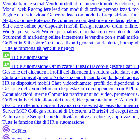
Vendita tramite social
Vendi prodotti direttamente tramite Facebook,
Moduli web
Raccogliere lead con moduli di ordine personalizzati, mo
Pagine di destinazione
Generare lead con moduli di acquisizione, fun
Negozio online
Potenzia l'e-commerce con gestione inventario, elabo
Siti e store online per dispositivi mobili
Design reattivo, ordini online, 
Widget per siti web
Widget per dialogare in chat con i visitatori del sit
Strumenti di marketing online
Incrementa le vendite con e-mail mark
CoPilot in Siti e store
Testi accattivanti generati su richiesta, immagini 
Tutte le funzionalità per Siti e negozi
HR e automazione
HR e automazione
Ottimizzare i flussi di lavoro e gestire i dati 
Gestione dei dipendenti
Profili dei dipendenti, struttura aziendale, au
Cultura e coinvolgimento
Notizie aziendali, sondaggi, badge di apprez
HR su dispositivi mobili
Chat, videochiamate, profili dei dipendenti, 
Gestione del lavoro
Monitora le prestazioni dei dipendenti con KPI, r
Comunicazioni interne
Comunica tramite annunci video, promemoria, 
CoPilot in Feed
Riepilogo dei thread, idee generate tramite IA, modifica
Gestione delle informazioni
Lavora con knowledge base, documenti onli
Server MCP
Collega strumenti di IA esterni a Bitrix24 ed esegui azion
Automazione
Semplificare le attività relative a richieste, approvazio
Tutte le funzionalità di HR e automazione
CoPilot