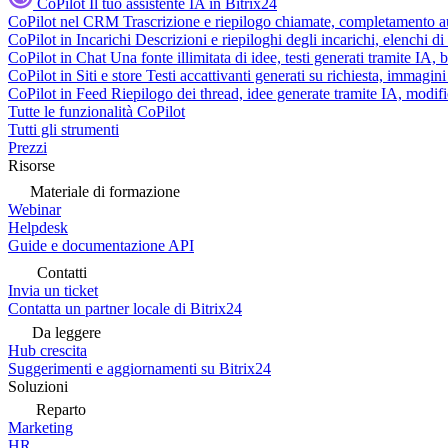
CoPilot
Il tuo assistente IA in Bitrix24
CoPilot nel CRM
Trascrizione e riepilogo chiamate, completamento au
CoPilot in Incarichi
Descrizioni e riepiloghi degli incarichi, elenchi d
CoPilot in Chat
Una fonte illimitata di idee, testi generati tramite IA, 
CoPilot in Siti e store
Testi accattivanti generati su richiesta, immagini 
CoPilot in Feed
Riepilogo dei thread, idee generate tramite IA, modifica
Tutte le funzionalità CoPilot
Tutti gli strumenti
Prezzi
Risorse
Materiale di formazione
Webinar
Helpdesk
Guide e documentazione API
Contatti
Invia un ticket
Contatta un partner locale di Bitrix24
Da leggere
Hub crescita
Suggerimenti e aggiornamenti su Bitrix24
Soluzioni
Reparto
Marketing
HR