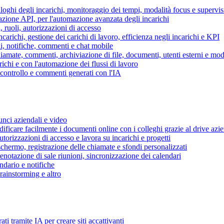
piloghi degli incarichi, monitoraggio dei tempi, modalità focus e supervi
grazione API, per l'automazione avanzata degli incarichi
, ruoli, autorizzazioni di accesso
ncarichi, gestione dei carichi di lavoro, efficienza negli incarichi e KPI
i, notifiche, commenti e chat mobile
mate, commenti, archiviazione di file, documenti, utenti esterni e mode
ichi e con l'automazione dei flussi di lavoro
i controllo e commenti generati con l'IA
unci aziendali e video
ificare facilmente i documenti online con i colleghi grazie al drive azi
utorizzazioni di accesso e lavora su incarichi e progetti
hermo, registrazione delle chiamate e sfondi personalizzati
renotazione di sale riunioni, sincronizzazione dei calendari
dario e notifiche
brainstorming e altro
ti tramite IA per creare siti accattivanti