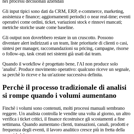
Gli input tipici sono dati da CRM, ERP, e-commerce, marketing,
assistenza e finance; aggiornamenti periodici o near real-time; eventi
operativi come ordini, ticket, variazioni stock e rinnovi mancati;
metriche storiche usate come baseline.
Gli output non dovrebbero restare in un cruscotto. Possono
diventare alert indirizzati a un team, liste prioritarie di clienti o casi,
sintesi per manager, raccomandazioni su pricing, campagne, risorse
o follow-up, task creati nei sistemi già usati dai team.
Quando il workflow è progettato bene, l'AI non produce solo
'analisi'. Produce movimento operativo: qualcuno riceve un segnale,
sa perchè lo riceve e ha un'azione successiva definita.
Perchè il processo tradizionale di analisi
si rompe quando i volumi aumentano
Finchè i volumi sono contenuti, molti processi manuali sembrano
reggere. Un analista controlla le vendite una volta al giorno, un altro
verifica i ticket critici, il finance ricostruisce gli scostamenti a fine
settimana. Quando aumentano clienti, transazioni, canali, prodotti e
frequenza degli eventi, il lavoro analitico cresce più in fretta della