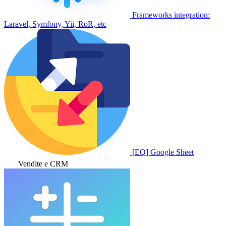
Frameworks integration:
Laravel, Symfony, Yii, RoR, etc
[EQ] Google Sheet
Vendite e CRM