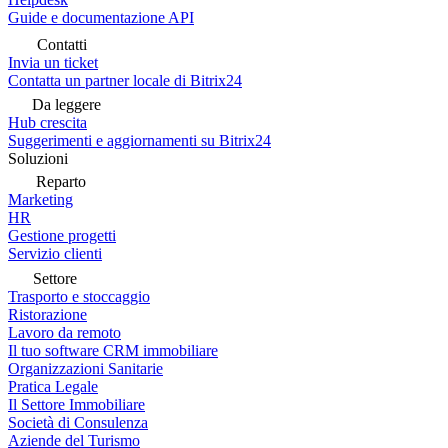
Guide e documentazione API
Contatti
Invia un ticket
Contatta un partner locale di Bitrix24
Da leggere
Hub crescita
Suggerimenti e aggiornamenti su Bitrix24
Soluzioni
Reparto
Marketing
HR
Gestione progetti
Servizio clienti
Settore
Trasporto e stoccaggio
Ristorazione
Lavoro da remoto
Il tuo software CRM immobiliare
Organizzazioni Sanitarie
Pratica Legale
Il Settore Immobiliare
Società di Consulenza
Aziende del Turismo