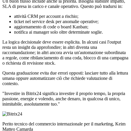
Un buon flusso include anche la priorità. Bisogna stabilire impatto,
SLA di presa in carico e canale operativo. Questo può tradursi in:
attività CRM per account a rischio;
ticket nel service desk per anomalie operative;
aggiornamento di code o board Kanban;
notifica ai manager solo oltre determinate soglie.
La logica decisionale deve essere esplicita. In alcuni casi l'output
resta un insight da approfondire; in altri diventa una
raccomandazione; in altri ancora avvia un'automazione subordinata
a regole, come ribilanciamento di una coda, blocco di una campagna
o richiesta di revisione stock.
Questa graduazione evita due errori opposti: lasciare tutto alla lettura
umana oppure automatizzare ciò che richiede valutazione di
contesto.
"Investire in Bitrix24 significa investire il proprio tempo, la propria
passione, energie e volendo, anche denaro, in qualcosa di unico,
inimitabile, assolutamente tuo."
Perito tecnico del commercio internazionale per il marketing, Keim
Matteo Camarda