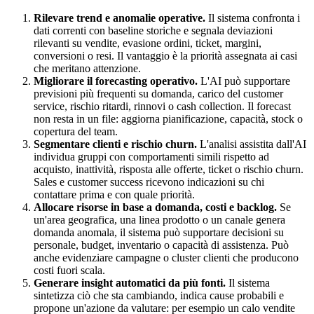
Rilevare trend e anomalie operative.
Il sistema confronta i
dati correnti con baseline storiche e segnala deviazioni
rilevanti su vendite, evasione ordini, ticket, margini,
conversioni o resi. Il vantaggio è la priorità assegnata ai casi
che meritano attenzione.
Migliorare il forecasting operativo.
L'AI può supportare
previsioni più frequenti su domanda, carico del customer
service, rischio ritardi, rinnovi o cash collection. Il forecast
non resta in un file: aggiorna pianificazione, capacità, stock o
copertura del team.
Segmentare clienti e rischio churn.
L'analisi assistita dall'AI
individua gruppi con comportamenti simili rispetto ad
acquisto, inattività, risposta alle offerte, ticket o rischio churn.
Sales e customer success ricevono indicazioni su chi
contattare prima e con quale priorità.
Allocare risorse in base a domanda, costi e backlog.
Se
un'area geografica, una linea prodotto o un canale genera
domanda anomala, il sistema può supportare decisioni su
personale, budget, inventario o capacità di assistenza. Può
anche evidenziare campagne o cluster clienti che producono
costi fuori scala.
Generare insight automatici da più fonti.
Il sistema
sintetizza ciò che sta cambiando, indica cause probabili e
propone un'azione da valutare: per esempio un calo vendite