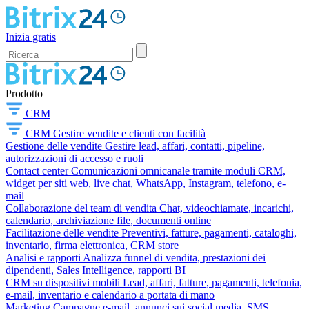
Inizia gratis
Prodotto
CRM
CRM
Gestire vendite e clienti con facilità
Gestione delle vendite
Gestire lead, affari, contatti, pipeline,
autorizzazioni di accesso e ruoli
Contact center
Comunicazioni omnicanale tramite moduli CRM,
widget per siti web, live chat, WhatsApp, Instagram, telefono, e-
mail
Collaborazione del team di vendita
Chat, videochiamate, incarichi,
calendario, archiviazione file, documenti online
Facilitazione delle vendite
Preventivi, fatture, pagamenti, cataloghi,
inventario, firma elettronica, CRM store
Analisi e rapporti
Analizza funnel di vendita, prestazioni dei
dipendenti, Sales Intelligence, rapporti BI
CRM su dispositivi mobili
Lead, affari, fatture, pagamenti, telefonia,
e-mail, inventario e calendario a portata di mano
Marketing
Campagne e-mail, annunci sui social media, SMS,