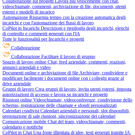
Collaborazione sui progetti
Lavora più velocemente con chat,
videochiamate, commenti, archiviazione di file, documenti, utenti
esterni e modelli di incarico
Automazione
Risparmia tempo con la creazione automatica degli
incarichi e con l'automazione dei flussi di lavoro
CoPilot in Incarichi
Descrizioni e riepiloghi degli incarichi, elenchi
di controllo e commenti generati con l'IA
Tutte le funzionalità per Incarichi e progetti
Collaborazione
Collaborazione
Facilitare il lavoro di gruppo
Spazio di lavoro online
Chat, feed aziendale, commenti, reazioni,
annunci aziendali e video
Documenti online e archiviazione di file
Archiviare, condividere e
modificare facilmente i documenti online con i colleghi grazie al
drive aziendale
Gruppi di lavoro
Crea gruppi di lavoro, invita utenti esterni, imposta
autorizzazioni di accesso e lavora su incarichi e progetti
Riunioni online
Videochiamate, videoconferenze, condivisione dello
schermo, registrazione delle chiamate e sfondi personalizzati
Calendari condivisi
Calendari aziendali e personali, slot disponibili,
prenotazione di sale riunioni, sincronizzazione dei calendari
Comunicazione mobile
Chat del team, videochiamate, commenti,
calendario e notifiche
CoPilot in Chat
Una fonte illimitata di idee, testi generati tramite IA,