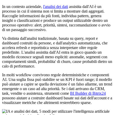
In un contesto aziendale,
l'analisi dei dati
assistita dall'AI è un
processo in cui il sistema non si limita a mostrare dati aggregati.
Raccoglie informazioni da più fonti, individua pattern, genera
insight o classificazioni e produce un output utilizzabile dentro un
processo operativo: alert, priorità, sintesi, raccomandazione o avvio
di un passaggio successivo.
Va distinta dall'analisi tradizionale, basata su query, report e
dashboard costruiti da persone, e dall'analytics automatizzata, che
accelera refresh e reportistica senza interpretare oltre regole
predefinite. L'analisi assistita dall'AI entra in gioco quando un
modello riconosce segnali meno espliciti: anomalie, segmenti con
comportamenti simili, probabilita' di churn, cause probabili dietro un
calo di performance.
In molti workflow convivono regole deterministiche e componenti
AI. Una soglia fissa può stabilire se un KPI è fuori range; il modello
può aiutare a capire se quella deviazione è un falso allarme, un trend
emergente o un caso ad alta priorità. Se i dati arrivano da CRM,
task, vendite o assistenza, strumenti come
BI Builder di Bitrix24
possono aiutare a costruire dashboard basate sui dati dell'account e a
visualizzare metriche che altrimenti resterebbero sparse.