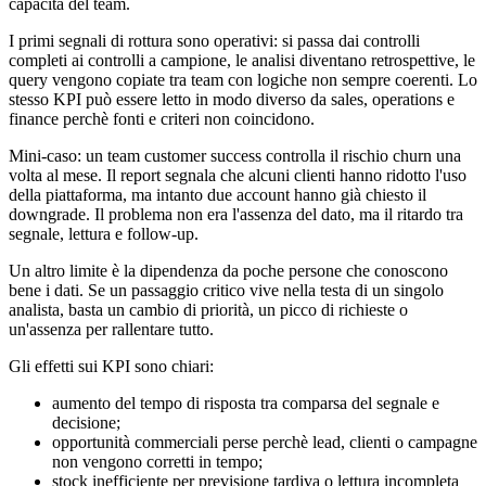
capacità del team.
I primi segnali di rottura sono operativi: si passa dai controlli
completi ai controlli a campione, le analisi diventano retrospettive, le
query vengono copiate tra team con logiche non sempre coerenti. Lo
stesso KPI può essere letto in modo diverso da sales, operations e
finance perchè fonti e criteri non coincidono.
Mini-caso: un team customer success controlla il rischio churn una
volta al mese. Il report segnala che alcuni clienti hanno ridotto l'uso
della piattaforma, ma intanto due account hanno già chiesto il
downgrade. Il problema non era l'assenza del dato, ma il ritardo tra
segnale, lettura e follow-up.
Un altro limite è la dipendenza da poche persone che conoscono
bene i dati. Se un passaggio critico vive nella testa di un singolo
analista, basta un cambio di priorità, un picco di richieste o
un'assenza per rallentare tutto.
Gli effetti sui KPI sono chiari:
aumento del tempo di risposta tra comparsa del segnale e
decisione;
opportunità commerciali perse perchè lead, clienti o campagne
non vengono corretti in tempo;
stock inefficiente per previsione tardiva o lettura incompleta