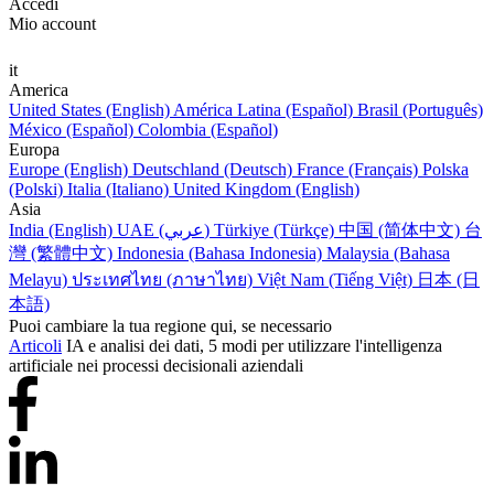
Accedi
Mio account
it
America
United States (English)
América Latina (Español)
Brasil (Português)
México (Español)
Colombia (Español)
Europa
Europe (English)
Deutschland (Deutsch)
France (Français)
Polska
(Polski)
Italia (Italiano)
United Kingdom (English)
Asia
India (English)
UAE (عربي)
Türkiye (Türkçe)
中国 (简体中文)
台
灣 (繁體中文)
Indonesia (Bahasa Indonesia)
Malaysia (Bahasa
Melayu)
ประเทศไทย (ภาษาไทย)
Việt Nam (Tiếng Việt)
日本 (日
本語)
Puoi cambiare la tua regione qui, se necessario
Articoli
IA e analisi dei dati, 5 modi per utilizzare l'intelligenza
artificiale nei processi decisionali aziendali