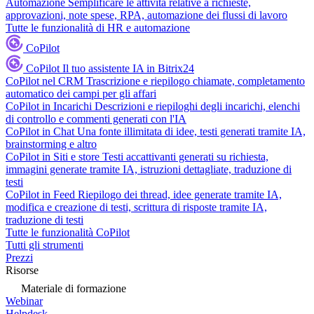
Automazione
Semplificare le attività relative a richieste,
approvazioni, note spese, RPA, automazione dei flussi di lavoro
Tutte le funzionalità di HR e automazione
CoPilot
CoPilot
Il tuo assistente IA in Bitrix24
CoPilot nel CRM
Trascrizione e riepilogo chiamate, completamento
automatico dei campi per gli affari
CoPilot in Incarichi
Descrizioni e riepiloghi degli incarichi, elenchi
di controllo e commenti generati con l'IA
CoPilot in Chat
Una fonte illimitata di idee, testi generati tramite IA,
brainstorming e altro
CoPilot in Siti e store
Testi accattivanti generati su richiesta,
immagini generate tramite IA, istruzioni dettagliate, traduzione di
testi
CoPilot in Feed
Riepilogo dei thread, idee generate tramite IA,
modifica e creazione di testi, scrittura di risposte tramite IA,
traduzione di testi
Tutte le funzionalità CoPilot
Tutti gli strumenti
Prezzi
Risorse
Materiale di formazione
Webinar
Helpdesk