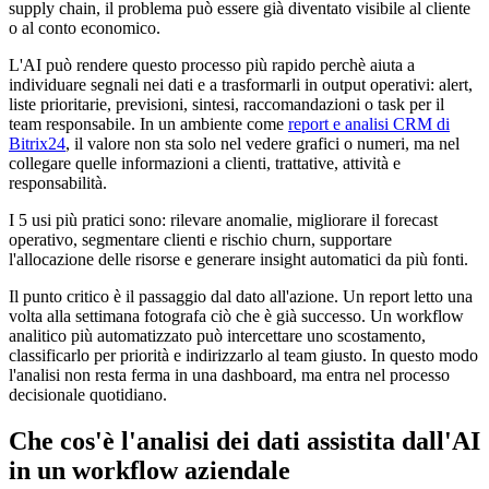
supply chain, il problema può essere già diventato visibile al cliente
o al conto economico.
L'AI può rendere questo processo più rapido perchè aiuta a
individuare segnali nei dati e a trasformarli in output operativi: alert,
liste prioritarie, previsioni, sintesi, raccomandazioni o task per il
team responsabile. In un ambiente come
report e analisi CRM di
Bitrix24
, il valore non sta solo nel vedere grafici o numeri, ma nel
collegare quelle informazioni a clienti, trattative, attività e
responsabilità.
I 5 usi più pratici sono: rilevare anomalie, migliorare il forecast
operativo, segmentare clienti e rischio churn, supportare
l'allocazione delle risorse e generare insight automatici da più fonti.
Il punto critico è il passaggio dal dato all'azione. Un report letto una
volta alla settimana fotografa ciò che è già successo. Un workflow
analitico più automatizzato può intercettare uno scostamento,
classificarlo per priorità e indirizzarlo al team giusto. In questo modo
l'analisi non resta ferma in una dashboard, ma entra nel processo
decisionale quotidiano.
Che cos'è l'analisi dei dati assistita dall'AI
in un workflow aziendale