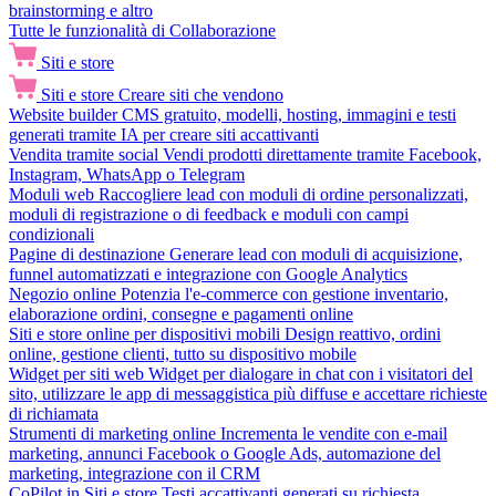
brainstorming e altro
Tutte le funzionalità di Collaborazione
Siti e store
Siti e store
Creare siti che vendono
Website builder
CMS gratuito, modelli, hosting, immagini e testi
generati tramite IA per creare siti accattivanti
Vendita tramite social
Vendi prodotti direttamente tramite Facebook,
Instagram, WhatsApp o Telegram
Moduli web
Raccogliere lead con moduli di ordine personalizzati,
moduli di registrazione o di feedback e moduli con campi
condizionali
Pagine di destinazione
Generare lead con moduli di acquisizione,
funnel automatizzati e integrazione con Google Analytics
Negozio online
Potenzia l'e-commerce con gestione inventario,
elaborazione ordini, consegne e pagamenti online
Siti e store online per dispositivi mobili
Design reattivo, ordini
online, gestione clienti, tutto su dispositivo mobile
Widget per siti web
Widget per dialogare in chat con i visitatori del
sito, utilizzare le app di messaggistica più diffuse e accettare richieste
di richiamata
Strumenti di marketing online
Incrementa le vendite con e-mail
marketing, annunci Facebook o Google Ads, automazione del
marketing, integrazione con il CRM
CoPilot in Siti e store
Testi accattivanti generati su richiesta,