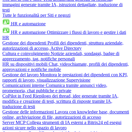
immagini generate tramite IA, istruzioni dettagliate, traduzione di
testi
Tutte le funzionalità per Siti e negozi
HR e automazione
HR e automazione
Ottimizzare i flussi di lavoro e gestire i dati
HR
Gestione dei dipendenti
Profili dei dipendenti, struttura aziendale,
autorizzazioni di accesso, Active Directory
Cultura e coinvolgimento
Notizie aziendali, sondaggi, badge di
apprezzamento, tag, notifiche personali
HR su dispositivi mobili
Chat, videochiamate, profili dei dipendenti,
approvazioni e notifiche mobile
Gestione del lavoro
Monitora le prestazioni dei dipendenti con KPI,
rapporti di lavoro, visualizzazione Supervisione
Comunicazioni interne
Comunica tramite annunci video,
promemoria, chat pubbliche e private
CoPilot in Feed
Riepilogo dei thread, idee generate tramite IA,
modifica e creazione di testi, scrittura di risposte tramite IA,
traduzione di testi
Gestione delle informazioni
Lavora con knowledge base, documenti
online, archiviazione di file, autorizzazioni di accesso
Server MCP
Collega strumenti di IA esterni a Bitrix24 ed esegui
azioni sicure nello spazio di lavoro