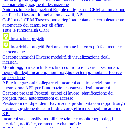
telemarketing, pagine di destinazione
Automazione e integrazioni
Regole e trigger nel CRM, automazione
dei flussi di lavoro, funnel automatizzati, API
CoPilot nel CRM
Trascrizione e riepilogo chiamate, completamento
automatico dei campi per gli affari
Tutte le funzionalità CRM
Incarichi e progetti
Incarichi e progetti
Portare a termine il lavoro più facilmente e
velocemente
Gestione incarichi
Diverse modalità di visualizzazione degli
incarichi
Monitoraggio incarichi
Elenchi di controllo e incarichi secondari,
riepiloghi degli incarichi, monitoraggio dei tempi, modalità focus e
supervisione
API e integrazioni
Collegare gli incarichi ad altri servizi tramite
integrazione API, per l'automazione avanzata degli incarichi
Gestione progetti
Progetti, gruppi di lavoro, pianificazione dei
progetti, ruoli, autorizzazioni di accesso
Prestazioni dei dipendenti
Favorisci la produttività con rapporti sugli
incarichi, gestione dei carichi di lavoro, efficienza negli incarichi e
KPI
Incarichi su dispositivi mobili
Creazione e monitoraggio degli
incarichi, notifiche, commenti e chat mobile