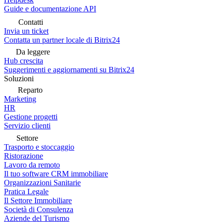
Guide e documentazione API
Contatti
Invia un ticket
Contatta un partner locale di Bitrix24
Da leggere
Hub crescita
Suggerimenti e aggiornamenti su Bitrix24
Soluzioni
Reparto
Marketing
HR
Gestione progetti
Servizio clienti
Settore
Trasporto e stoccaggio
Ristorazione
Lavoro da remoto
Il tuo software CRM immobiliare
Organizzazioni Sanitarie
Pratica Legale
Il Settore Immobiliare
Società di Consulenza
Aziende del Turismo