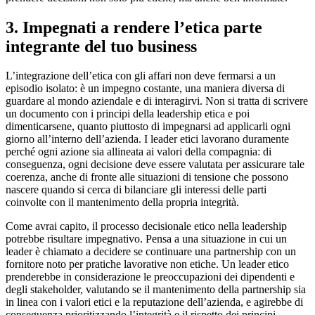
3. Impegnati a rendere l’etica parte
integrante del tuo business
L’integrazione dell’etica con gli affari non deve fermarsi a un
episodio isolato: è un impegno costante, una maniera diversa di
guardare al mondo aziendale e di interagirvi. Non si tratta di scrivere
un documento con i principi della leadership etica e poi
dimenticarsene, quanto piuttosto di impegnarsi ad applicarli ogni
giorno all’interno dell’azienda. I leader etici lavorano duramente
perché ogni azione sia allineata ai valori della compagnia: di
conseguenza, ogni decisione deve essere valutata per assicurare tale
coerenza, anche di fronte alle situazioni di tensione che possono
nascere quando si cerca di bilanciare gli interessi delle parti
coinvolte con il mantenimento della propria integrità.
Come avrai capito, il processo decisionale etico nella leadership
potrebbe risultare impegnativo. Pensa a una situazione in cui un
leader è chiamato a decidere se continuare una partnership con un
fornitore noto per pratiche lavorative non etiche. Un leader etico
prenderebbe in considerazione le preoccupazioni dei dipendenti e
degli stakeholder, valutando se il mantenimento della partnership sia
in linea con i valori etici e la reputazione dell’azienda, e agirebbe di
conseguenza prioritizzando l’integrità e il rispetto dei principi