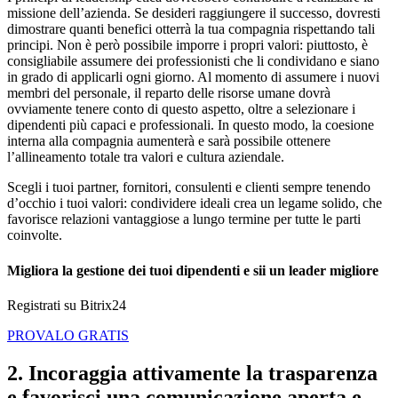
missione dell’azienda. Se desideri raggiungere il successo, dovresti
dimostrare quanti benefici otterrà la tua compagnia rispettando tali
principi. Non è però possibile imporre i propri valori: piuttosto, è
consigliabile assumere dei professionisti che li condividano e siano
in grado di applicarli ogni giorno. Al momento di assumere i nuovi
membri del personale, il reparto delle risorse umane dovrà
ovviamente tenere conto di questo aspetto, oltre a selezionare i
dipendenti più capaci e professionali. In questo modo, la coesione
interna alla compagnia aumenterà e sarà possibile ottenere
l’allineamento totale tra valori e cultura aziendale.
Scegli i tuoi partner, fornitori, consulenti e clienti sempre tenendo
d’occhio i tuoi valori: condividere ideali crea un legame solido, che
favorisce relazioni vantaggiose a lungo termine per tutte le parti
coinvolte.
Migliora la gestione dei tuoi dipendenti e sii un leader migliore
Registrati su Bitrix24
PROVALO GRATIS
2. Incoraggia attivamente la trasparenza
e favorisci una comunicazione aperta e