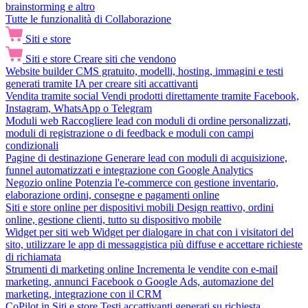
brainstorming e altro
Tutte le funzionalità di Collaborazione
Siti e store
Siti e store
Creare siti che vendono
Website builder
CMS gratuito, modelli, hosting, immagini e testi
generati tramite IA per creare siti accattivanti
Vendita tramite social
Vendi prodotti direttamente tramite Facebook,
Instagram, WhatsApp o Telegram
Moduli web
Raccogliere lead con moduli di ordine personalizzati,
moduli di registrazione o di feedback e moduli con campi
condizionali
Pagine di destinazione
Generare lead con moduli di acquisizione,
funnel automatizzati e integrazione con Google Analytics
Negozio online
Potenzia l'e-commerce con gestione inventario,
elaborazione ordini, consegne e pagamenti online
Siti e store online per dispositivi mobili
Design reattivo, ordini
online, gestione clienti, tutto su dispositivo mobile
Widget per siti web
Widget per dialogare in chat con i visitatori del
sito, utilizzare le app di messaggistica più diffuse e accettare richieste
di richiamata
Strumenti di marketing online
Incrementa le vendite con e-mail
marketing, annunci Facebook o Google Ads, automazione del
marketing, integrazione con il CRM
CoPilot in Siti e store
Testi accattivanti generati su richiesta,