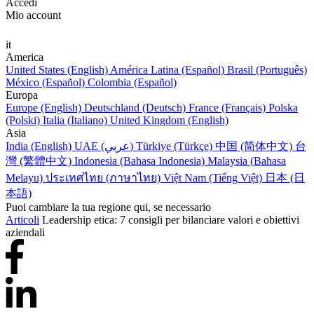
Accedi
Mio account
it
America
United States (English)
América Latina (Español)
Brasil (Português)
México (Español)
Colombia (Español)
Europa
Europe (English)
Deutschland (Deutsch)
France (Français)
Polska
(Polski)
Italia (Italiano)
United Kingdom (English)
Asia
India (English)
UAE (عربي)
Türkiye (Türkçe)
中国 (简体中文)
台
灣 (繁體中文)
Indonesia (Bahasa Indonesia)
Malaysia (Bahasa
Melayu)
ประเทศไทย (ภาษาไทย)
Việt Nam (Tiếng Việt)
日本 (日
本語)
Puoi cambiare la tua regione qui, se necessario
Articoli
Leadership etica: 7 consigli per bilanciare valori e obiettivi
aziendali