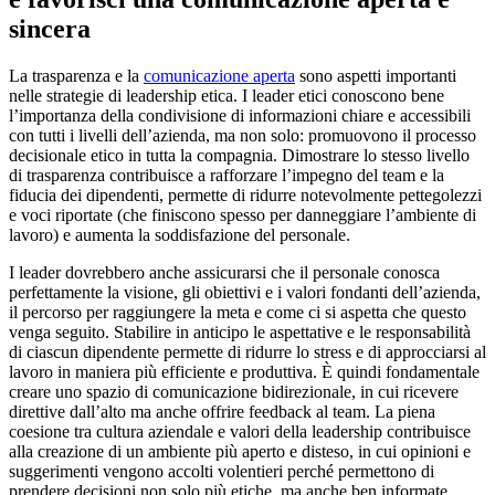
sincera
La trasparenza e la
comunicazione aperta
sono aspetti importanti
nelle strategie di leadership etica. I leader etici conoscono bene
l’importanza della condivisione di informazioni chiare e accessibili
con tutti i livelli dell’azienda, ma non solo: promuovono il processo
decisionale etico in tutta la compagnia. Dimostrare lo stesso livello
di trasparenza contribuisce a rafforzare l’impegno del team e la
fiducia dei dipendenti, permette di ridurre notevolmente pettegolezzi
e voci riportate (che finiscono spesso per danneggiare l’ambiente di
lavoro) e aumenta la soddisfazione del personale.
I leader dovrebbero anche assicurarsi che il personale conosca
perfettamente la visione, gli obiettivi e i valori fondanti dell’azienda,
il percorso per raggiungere la meta e come ci si aspetta che questo
venga seguito. Stabilire in anticipo le aspettative e le responsabilità
di ciascun dipendente permette di ridurre lo stress e di approcciarsi al
lavoro in maniera più efficiente e produttiva. È quindi fondamentale
creare uno spazio di comunicazione bidirezionale, in cui ricevere
direttive dall’alto ma anche offrire feedback al team. La piena
coesione tra cultura aziendale e valori della leadership contribuisce
alla creazione di un ambiente più aperto e disteso, in cui opinioni e
suggerimenti vengono accolti volentieri perché permettono di
prendere decisioni non solo più etiche, ma anche ben informate.