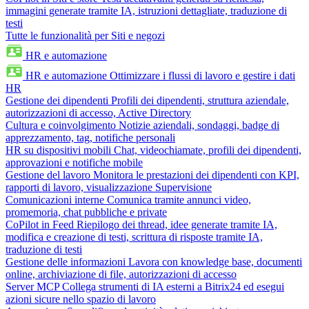
immagini generate tramite IA, istruzioni dettagliate, traduzione di
testi
Tutte le funzionalità per Siti e negozi
HR e automazione
HR e automazione
Ottimizzare i flussi di lavoro e gestire i dati
HR
Gestione dei dipendenti
Profili dei dipendenti, struttura aziendale,
autorizzazioni di accesso, Active Directory
Cultura e coinvolgimento
Notizie aziendali, sondaggi, badge di
apprezzamento, tag, notifiche personali
HR su dispositivi mobili
Chat, videochiamate, profili dei dipendenti,
approvazioni e notifiche mobile
Gestione del lavoro
Monitora le prestazioni dei dipendenti con KPI,
rapporti di lavoro, visualizzazione Supervisione
Comunicazioni interne
Comunica tramite annunci video,
promemoria, chat pubbliche e private
CoPilot in Feed
Riepilogo dei thread, idee generate tramite IA,
modifica e creazione di testi, scrittura di risposte tramite IA,
traduzione di testi
Gestione delle informazioni
Lavora con knowledge base, documenti
online, archiviazione di file, autorizzazioni di accesso
Server MCP
Collega strumenti di IA esterni a Bitrix24 ed esegui
azioni sicure nello spazio di lavoro