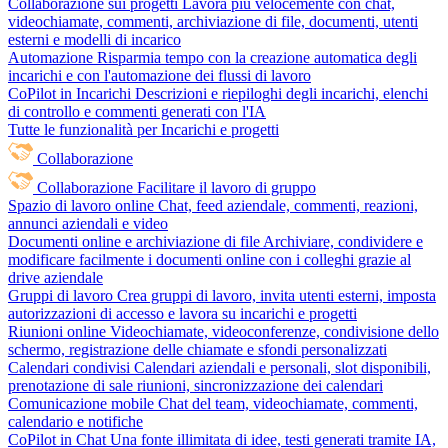
Collaborazione sui progetti
Lavora più velocemente con chat,
videochiamate, commenti, archiviazione di file, documenti, utenti
esterni e modelli di incarico
Automazione
Risparmia tempo con la creazione automatica degli
incarichi e con l'automazione dei flussi di lavoro
CoPilot in Incarichi
Descrizioni e riepiloghi degli incarichi, elenchi
di controllo e commenti generati con l'IA
Tutte le funzionalità per Incarichi e progetti
Collaborazione
Collaborazione
Facilitare il lavoro di gruppo
Spazio di lavoro online
Chat, feed aziendale, commenti, reazioni,
annunci aziendali e video
Documenti online e archiviazione di file
Archiviare, condividere e
modificare facilmente i documenti online con i colleghi grazie al
drive aziendale
Gruppi di lavoro
Crea gruppi di lavoro, invita utenti esterni, imposta
autorizzazioni di accesso e lavora su incarichi e progetti
Riunioni online
Videochiamate, videoconferenze, condivisione dello
schermo, registrazione delle chiamate e sfondi personalizzati
Calendari condivisi
Calendari aziendali e personali, slot disponibili,
prenotazione di sale riunioni, sincronizzazione dei calendari
Comunicazione mobile
Chat del team, videochiamate, commenti,
calendario e notifiche
CoPilot in Chat
Una fonte illimitata di idee, testi generati tramite IA,