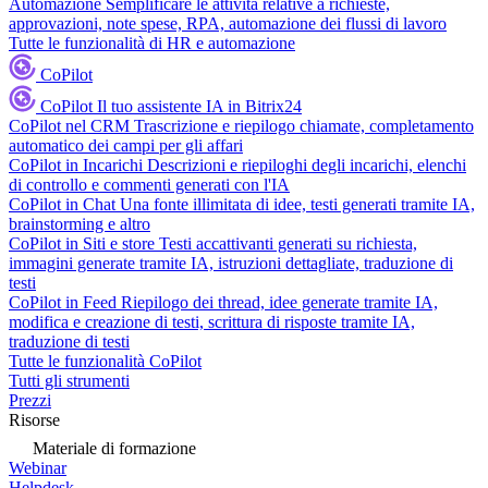
Automazione
Semplificare le attività relative a richieste,
approvazioni, note spese, RPA, automazione dei flussi di lavoro
Tutte le funzionalità di HR e automazione
CoPilot
CoPilot
Il tuo assistente IA in Bitrix24
CoPilot nel CRM
Trascrizione e riepilogo chiamate, completamento
automatico dei campi per gli affari
CoPilot in Incarichi
Descrizioni e riepiloghi degli incarichi, elenchi
di controllo e commenti generati con l'IA
CoPilot in Chat
Una fonte illimitata di idee, testi generati tramite IA,
brainstorming e altro
CoPilot in Siti e store
Testi accattivanti generati su richiesta,
immagini generate tramite IA, istruzioni dettagliate, traduzione di
testi
CoPilot in Feed
Riepilogo dei thread, idee generate tramite IA,
modifica e creazione di testi, scrittura di risposte tramite IA,
traduzione di testi
Tutte le funzionalità CoPilot
Tutti gli strumenti
Prezzi
Risorse
Materiale di formazione
Webinar
Helpdesk