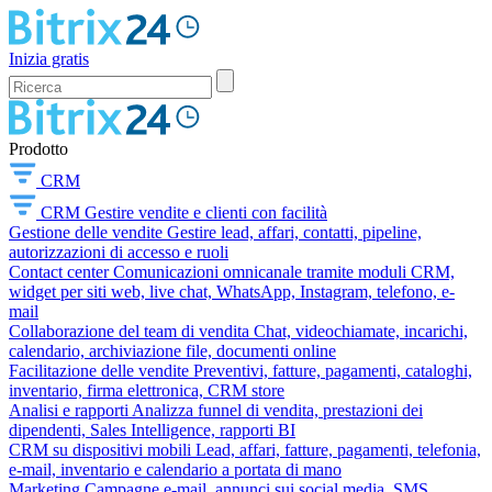
Inizia gratis
Prodotto
CRM
CRM
Gestire vendite e clienti con facilità
Gestione delle vendite
Gestire lead, affari, contatti, pipeline,
autorizzazioni di accesso e ruoli
Contact center
Comunicazioni omnicanale tramite moduli CRM,
widget per siti web, live chat, WhatsApp, Instagram, telefono, e-
mail
Collaborazione del team di vendita
Chat, videochiamate, incarichi,
calendario, archiviazione file, documenti online
Facilitazione delle vendite
Preventivi, fatture, pagamenti, cataloghi,
inventario, firma elettronica, CRM store
Analisi e rapporti
Analizza funnel di vendita, prestazioni dei
dipendenti, Sales Intelligence, rapporti BI
CRM su dispositivi mobili
Lead, affari, fatture, pagamenti, telefonia,
e-mail, inventario e calendario a portata di mano
Marketing
Campagne e-mail, annunci sui social media, SMS,