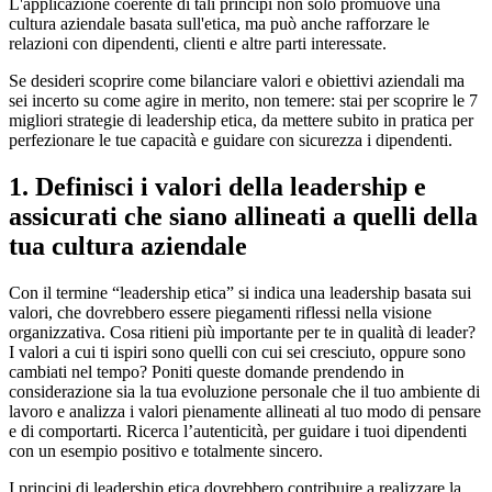
L'applicazione coerente di tali principi non solo promuove una
cultura aziendale basata sull'etica, ma può anche rafforzare le
relazioni con dipendenti, clienti e altre parti interessate.
Se desideri scoprire come bilanciare valori e obiettivi aziendali ma
sei incerto su come agire in merito, non temere: stai per scoprire le 7
migliori strategie di leadership etica, da mettere subito in pratica per
perfezionare le tue capacità e guidare con sicurezza i dipendenti.
1. Definisci i valori della leadership e
assicurati che siano allineati a quelli della
tua cultura aziendale
Con il termine “leadership etica” si indica una leadership basata sui
valori, che dovrebbero essere piegamenti riflessi nella visione
organizzativa. Cosa ritieni più importante per te in qualità di leader?
I valori a cui ti ispiri sono quelli con cui sei cresciuto, oppure sono
cambiati nel tempo? Poniti queste domande prendendo in
considerazione sia la tua evoluzione personale che il tuo ambiente di
lavoro e analizza i valori pienamente allineati al tuo modo di pensare
e di comportarti. Ricerca l’autenticità, per guidare i tuoi dipendenti
con un esempio positivo e totalmente sincero.
I principi di leadership etica dovrebbero contribuire a realizzare la