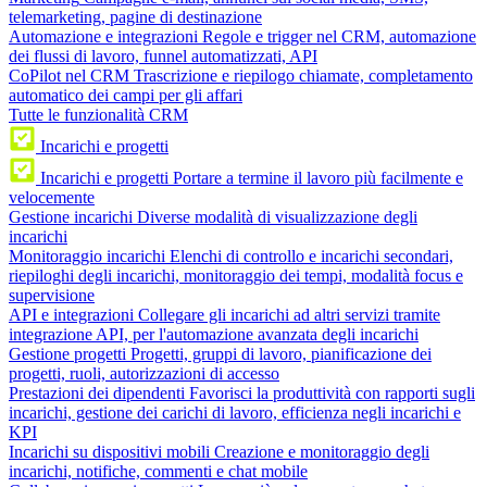
telemarketing, pagine di destinazione
Automazione e integrazioni
Regole e trigger nel CRM, automazione
dei flussi di lavoro, funnel automatizzati, API
CoPilot nel CRM
Trascrizione e riepilogo chiamate, completamento
automatico dei campi per gli affari
Tutte le funzionalità CRM
Incarichi e progetti
Incarichi e progetti
Portare a termine il lavoro più facilmente e
velocemente
Gestione incarichi
Diverse modalità di visualizzazione degli
incarichi
Monitoraggio incarichi
Elenchi di controllo e incarichi secondari,
riepiloghi degli incarichi, monitoraggio dei tempi, modalità focus e
supervisione
API e integrazioni
Collegare gli incarichi ad altri servizi tramite
integrazione API, per l'automazione avanzata degli incarichi
Gestione progetti
Progetti, gruppi di lavoro, pianificazione dei
progetti, ruoli, autorizzazioni di accesso
Prestazioni dei dipendenti
Favorisci la produttività con rapporti sugli
incarichi, gestione dei carichi di lavoro, efficienza negli incarichi e
KPI
Incarichi su dispositivi mobili
Creazione e monitoraggio degli
incarichi, notifiche, commenti e chat mobile