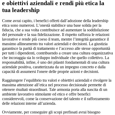
e obiettivi aziendali e rendi più etica la
tua leadership
Come avrai capito, i benefici offerti dall’adozione della leadership
etica sono numerosi. L’onestà stabilisce una base solida per la
fiducia, che a sua volta contribuisce ad aumentare la soddisfazione
del personale e la sua fidelizzazione. Il rispetto rafforza le relazioni
lavorative e rende più coeso il team, mentre l’integrità garantisce il
massimo allineamento tra valori aziendali e decisioni. La giustizia
garantisce la parità di trattamento e l’accesso alle stesse opportunità
per tutti i dipendenti, contribuendo a creare una cultura organizzativa
che incoraggia sia lo sviluppo individuale che quello collettivo. La
responsabilità, infine, è uno dei pilastri fondamentali di una cultura
aziendale positiva, caratterizzata da un impegno concreto e dalla
capacità di assumersi l'onere delle proprie azioni e decisioni.
Raggiungere l’equilibrio tra valori e obiettivi aziendali e rivolgere la
massima attenzione all’etica nel processo decisionale permette di
ottenere risultati straordinari. Tale armonia porta alla nascita di un
ambiente lavorativo stimolante ed etico e offre benefici
considerevoli, come la conservazione del talento e il rafforzamento
delle relazioni interne all’azienda.
Ovviamente, per conseguire gli scopi prefissati avrai bisogno