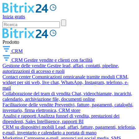
Inizia gratis
Prodotto
CRM
CRM
Gestire vendite e clienti con facilità
Gestione delle vendite
Gestire lead, affari, contatti, pipeline,
autorizzazioni di accesso e ruoli
Contact center
Comunicazioni omnicanale tramite moduli CRM,
widget per siti web, live chat, WhatsApp, Instagram, telefono, e-
mail
Collaborazione del team di vendita
Chat, videochiamate, incarichi,
calendario, archiviazione file, documenti online
Facilitazione delle vendite
Preventivi, fatture, pagamenti, cataloghi,
inventario, firma elettronica, CRM store
Analisi e rapporti
Analizza funnel di vendita, prestazioni dei
dipendenti, Sales Intelligence, rapporti BI
CRM su dispositivi mobili
Lead, affari, fatture, pagamenti, telefonia,
e-mail, inventario e calendario a portata di mano
Marketing
Campagne e-mail, annunci sui social media, SMS,