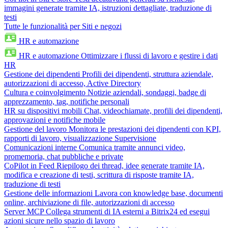
immagini generate tramite IA, istruzioni dettagliate, traduzione di
testi
Tutte le funzionalità per Siti e negozi
HR e automazione
HR e automazione
Ottimizzare i flussi di lavoro e gestire i dati
HR
Gestione dei dipendenti
Profili dei dipendenti, struttura aziendale,
autorizzazioni di accesso, Active Directory
Cultura e coinvolgimento
Notizie aziendali, sondaggi, badge di
apprezzamento, tag, notifiche personali
HR su dispositivi mobili
Chat, videochiamate, profili dei dipendenti,
approvazioni e notifiche mobile
Gestione del lavoro
Monitora le prestazioni dei dipendenti con KPI,
rapporti di lavoro, visualizzazione Supervisione
Comunicazioni interne
Comunica tramite annunci video,
promemoria, chat pubbliche e private
CoPilot in Feed
Riepilogo dei thread, idee generate tramite IA,
modifica e creazione di testi, scrittura di risposte tramite IA,
traduzione di testi
Gestione delle informazioni
Lavora con knowledge base, documenti
online, archiviazione di file, autorizzazioni di accesso
Server MCP
Collega strumenti di IA esterni a Bitrix24 ed esegui
azioni sicure nello spazio di lavoro