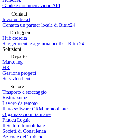
Guide e documentazione API
Contatti
Invia un ticket
Contatta un partner locale di Bitrix24
Da leggere
Hub crescita
Suggerimenti e aggiornamenti su Bitrix24
Soluzioni
Reparto
Marketing
HR
Gestione progetti
Servizio clienti
Settore
Trasporto e stoccaggio
Ristorazione
Lavoro da remoto
Il tuo software CRM immobiliare
Organizzazioni Sanitarie
Pratica Legale
Il Settore Immobiliare
Società di Consulenza
Aziende del Turismo