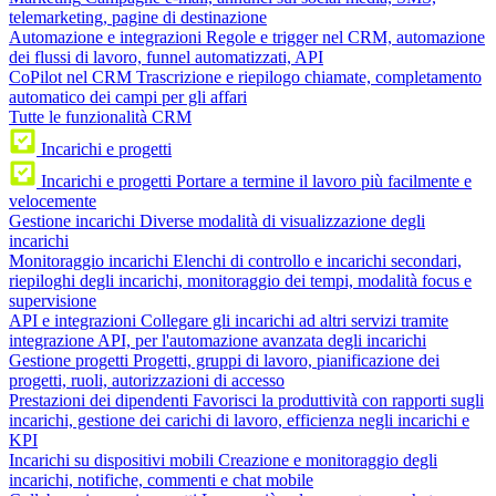
telemarketing, pagine di destinazione
Automazione e integrazioni
Regole e trigger nel CRM, automazione
dei flussi di lavoro, funnel automatizzati, API
CoPilot nel CRM
Trascrizione e riepilogo chiamate, completamento
automatico dei campi per gli affari
Tutte le funzionalità CRM
Incarichi e progetti
Incarichi e progetti
Portare a termine il lavoro più facilmente e
velocemente
Gestione incarichi
Diverse modalità di visualizzazione degli
incarichi
Monitoraggio incarichi
Elenchi di controllo e incarichi secondari,
riepiloghi degli incarichi, monitoraggio dei tempi, modalità focus e
supervisione
API e integrazioni
Collegare gli incarichi ad altri servizi tramite
integrazione API, per l'automazione avanzata degli incarichi
Gestione progetti
Progetti, gruppi di lavoro, pianificazione dei
progetti, ruoli, autorizzazioni di accesso
Prestazioni dei dipendenti
Favorisci la produttività con rapporti sugli
incarichi, gestione dei carichi di lavoro, efficienza negli incarichi e
KPI
Incarichi su dispositivi mobili
Creazione e monitoraggio degli
incarichi, notifiche, commenti e chat mobile