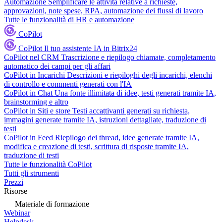
Automazione
Semplificare le attività relative a richieste,
approvazioni, note spese, RPA, automazione dei flussi di lavoro
Tutte le funzionalità di HR e automazione
CoPilot
CoPilot
Il tuo assistente IA in Bitrix24
CoPilot nel CRM
Trascrizione e riepilogo chiamate, completamento
automatico dei campi per gli affari
CoPilot in Incarichi
Descrizioni e riepiloghi degli incarichi, elenchi
di controllo e commenti generati con l'IA
CoPilot in Chat
Una fonte illimitata di idee, testi generati tramite IA,
brainstorming e altro
CoPilot in Siti e store
Testi accattivanti generati su richiesta,
immagini generate tramite IA, istruzioni dettagliate, traduzione di
testi
CoPilot in Feed
Riepilogo dei thread, idee generate tramite IA,
modifica e creazione di testi, scrittura di risposte tramite IA,
traduzione di testi
Tutte le funzionalità CoPilot
Tutti gli strumenti
Prezzi
Risorse
Materiale di formazione
Webinar
Helpdesk