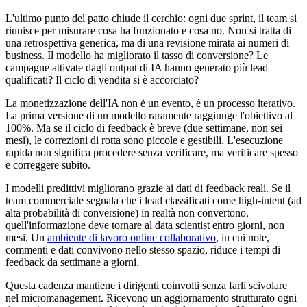
L'ultimo punto del patto chiude il cerchio: ogni due sprint, il team si
riunisce per misurare cosa ha funzionato e cosa no. Non si tratta di
una retrospettiva generica, ma di una revisione mirata ai numeri di
business. Il modello ha migliorato il tasso di conversione? Le
campagne attivate dagli output di IA hanno generato più lead
qualificati? Il ciclo di vendita si è accorciato?
La monetizzazione dell'IA non è un evento, è un processo iterativo.
La prima versione di un modello raramente raggiunge l'obiettivo al
100%. Ma se il ciclo di feedback è breve (due settimane, non sei
mesi), le correzioni di rotta sono piccole e gestibili. L'esecuzione
rapida non significa procedere senza verificare, ma verificare spesso
e correggere subito.
I modelli predittivi migliorano grazie ai dati di feedback reali. Se il
team commerciale segnala che i lead classificati come high-intent (ad
alta probabilità di conversione) in realtà non convertono,
quell'informazione deve tornare al data scientist entro giorni, non
mesi. Un
ambiente di lavoro online collaborativo
, in cui note,
commenti e dati convivono nello stesso spazio, riduce i tempi di
feedback da settimane a giorni.
Questa cadenza mantiene i dirigenti coinvolti senza farli scivolare
nel micromanagement. Ricevono un aggiornamento strutturato ogni