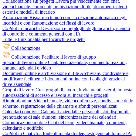
Collaborazione sui progetti
Lavora più velocemente con chat,
videochiamate, commenti, archiviazione di file, documenti, utenti
esterni e modelli di incarico
Automazione
Risparmia tempo con la creazione automatica degli
incarichi e con l'automazione dei flussi di lavoro
CoPilot in Incarichi
Descrizioni e riepiloghi degli incarichi, elenchi
di controllo e commenti generati con l'IA
Tutte le funzionalità per Incarichi e progetti
Collaborazione
Collaborazione
Facilitare il lavoro di gruppo
Spazio di lavoro online
Chat, feed aziendale, commenti, reazioni,
annunci aziendali e video
Documenti online e archiviazione di file
Archiviare, condividere e
modificare facilmente i documenti online con i colleghi grazie al
drive aziendale
Gruppi di lavoro
Crea gruppi di lavoro, invita utenti esterni, imposta
autorizzazioni di accesso e lavora su incarichi e progetti
Riunioni online
Videochiamate, videoconferenze, condivisione dello
schermo, registrazione delle chiamate e sfondi personalizzati
Calendari condivisi
Calendari aziendali e personali, slot disponibili,
prenotazione di sale riunioni, sincronizzazione dei calendari
Comunicazione mobile
Chat del team, videochiamate, commenti,
calendario e notifiche
CoPilot in Chat
Una fonte illimitata di idee, testi generati tramite IA,