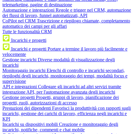
telemarketing, pagine di destinazione
Automazione e integrazioni
Regole e trigger nel CRM, automazione
dei flussi di lavoro, funnel automatizzati, API
CoPilot nel CRM
Trascrizione e riepilogo chiamate, completamento
automatico dei campi per gli affari
Tutte le funzionalità CRM
Incarichi e progetti
Incarichi e progetti
Portare a termine il lavoro più facilmente e
velocemente
Gestione incarichi
Diverse modalità di visualizzazione degli
incarichi
Monitoraggio incarichi
Elenchi di controllo e incarichi secondari,
riepiloghi degli incarichi, monitoraggio dei tempi, modalità focus e
supervisione
API e integrazioni
Collegare gli incarichi ad altri servizi tramite
integrazione API, per l'automazione avanzata degli incarichi
Gestione progetti
Progetti, gruppi di lavoro, pianificazione dei
progetti, ruoli, autorizzazioni di accesso
Prestazioni dei dipendenti
Favorisci la produttività con rapporti sugli
incarichi, gestione dei carichi di lavoro, efficienza negli incarichi e
KPI
Incarichi su dispositivi mobili
Creazione e monitoraggio degli
incarichi, notifiche, commenti e chat mobile