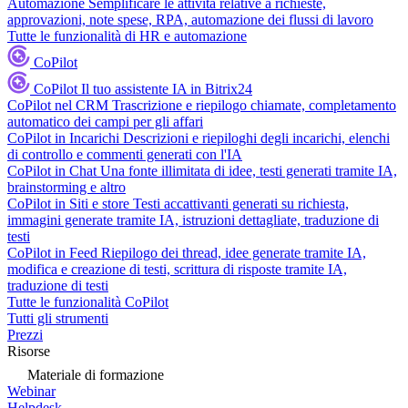
Automazione
Semplificare le attività relative a richieste,
approvazioni, note spese, RPA, automazione dei flussi di lavoro
Tutte le funzionalità di HR e automazione
CoPilot
CoPilot
Il tuo assistente IA in Bitrix24
CoPilot nel CRM
Trascrizione e riepilogo chiamate, completamento
automatico dei campi per gli affari
CoPilot in Incarichi
Descrizioni e riepiloghi degli incarichi, elenchi
di controllo e commenti generati con l'IA
CoPilot in Chat
Una fonte illimitata di idee, testi generati tramite IA,
brainstorming e altro
CoPilot in Siti e store
Testi accattivanti generati su richiesta,
immagini generate tramite IA, istruzioni dettagliate, traduzione di
testi
CoPilot in Feed
Riepilogo dei thread, idee generate tramite IA,
modifica e creazione di testi, scrittura di risposte tramite IA,
traduzione di testi
Tutte le funzionalità CoPilot
Tutti gli strumenti
Prezzi
Risorse
Materiale di formazione
Webinar
Helpdesk