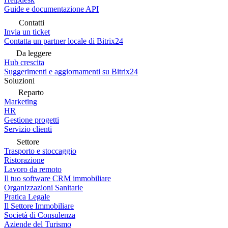
Guide e documentazione API
Contatti
Invia un ticket
Contatta un partner locale di Bitrix24
Da leggere
Hub crescita
Suggerimenti e aggiornamenti su Bitrix24
Soluzioni
Reparto
Marketing
HR
Gestione progetti
Servizio clienti
Settore
Trasporto e stoccaggio
Ristorazione
Lavoro da remoto
Il tuo software CRM immobiliare
Organizzazioni Sanitarie
Pratica Legale
Il Settore Immobiliare
Società di Consulenza
Aziende del Turismo