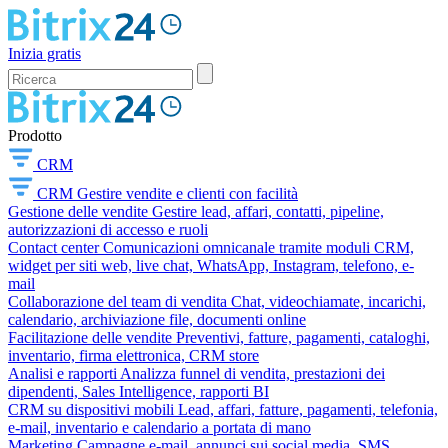
Inizia gratis
Prodotto
CRM
CRM
Gestire vendite e clienti con facilità
Gestione delle vendite
Gestire lead, affari, contatti, pipeline,
autorizzazioni di accesso e ruoli
Contact center
Comunicazioni omnicanale tramite moduli CRM,
widget per siti web, live chat, WhatsApp, Instagram, telefono, e-
mail
Collaborazione del team di vendita
Chat, videochiamate, incarichi,
calendario, archiviazione file, documenti online
Facilitazione delle vendite
Preventivi, fatture, pagamenti, cataloghi,
inventario, firma elettronica, CRM store
Analisi e rapporti
Analizza funnel di vendita, prestazioni dei
dipendenti, Sales Intelligence, rapporti BI
CRM su dispositivi mobili
Lead, affari, fatture, pagamenti, telefonia,
e-mail, inventario e calendario a portata di mano
Marketing
Campagne e-mail, annunci sui social media, SMS,