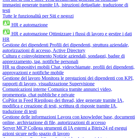
immagini generate tramite IA, istruzioni dettagliate, traduzione di
testi
Tutte le funzionalità per Siti e negozi
HR e automazione
HR e automazione
Ottimizzare i flussi di lavoro e gestire i dati
HR
Gestione dei dipendenti
Profili dei dipendenti, struttura aziendale,
autorizzazioni di accesso, Active Directory
Cultura e coinvolgimento
Notizie aziendali, sondaggi, badge di
apprezzamento, tag, notifiche personali
HR su dispositivi mobili
Chat, videochiamate, profili dei dipendenti,
approvazioni e notifiche mobile
Gestione del lavoro
Monitora le prestazioni dei dipendenti con KPI,
rapporti di lavoro, visualizzazione Supervisione
Comunicazioni interne
Comunica tramite annunci video,
promemoria, chat pubbliche e private
CoPilot in Feed
Riepilogo dei thread, idee generate tramite IA,
modifica e creazione di testi, scrittura di risposte tramite IA,
traduzione di testi
Gestione delle informazioni
Lavora con knowledge base, documenti
online, archiviazione di file, autorizzazioni di accesso
Server MCP
Collega strumenti di IA esterni a Bitrix24 ed esegui
azioni sicure nello spazio di lavoro