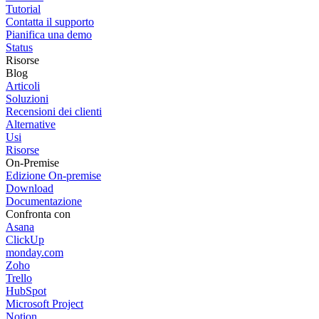
Tutorial
Contatta il supporto
Pianifica una demo
Status
Risorse
Blog
Articoli
Soluzioni
Recensioni dei clienti
Alternative
Usi
Risorse
On-Premise
Edizione On-premise
Download
Documentazione
Confronta con
Asana
ClickUp
monday.com
Zoho
Trello
HubSpot
Microsoft Project
Notion