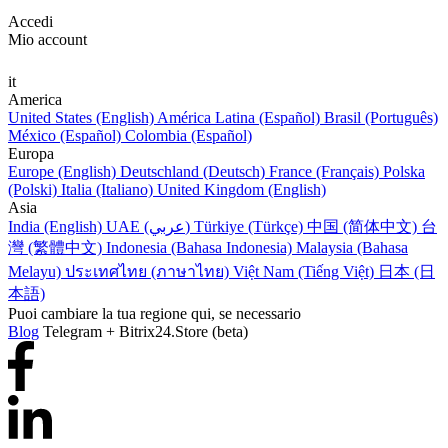
Accedi
Mio account
it
America
United States (English)
América Latina (Español)
Brasil (Português)
México (Español)
Colombia (Español)
Europa
Europe (English)
Deutschland (Deutsch)
France (Français)
Polska
(Polski)
Italia (Italiano)
United Kingdom (English)
Asia
India (English)
UAE (عربي)
Türkiye (Türkçe)
中国 (简体中文)
台
灣 (繁體中文)
Indonesia (Bahasa Indonesia)
Malaysia (Bahasa
Melayu)
ประเทศไทย (ภาษาไทย)
Việt Nam (Tiếng Việt)
日本 (日
本語)
Puoi cambiare la tua regione qui, se necessario
Blog
Telegram + Bitrix24.Store (beta)