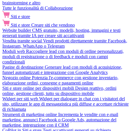
brainstorming e altro
Tutte le funzionalità di Collaborazione
Siti e store
Siti e store
Creare siti che vendono
Website builder
CMS gratuito, modelli, hosting, immagini e testi
generati tramite IA per creare siti accattivanti
Vendita tramite social
Vendi prodotti direttamente tramite Facebook,
Instagram, WhatsApp o Telegram
Moduli web
Raccogliere lead con moduli di ordine personalizzati,
moduli di registrazione o di feedback e moduli con campi
condizionali
Pagine di destinazione
Generare lead con moduli di acquisizione,
funnel automatizzati e integrazione con Google Analytics
Negozio online
Potenzia l'e-commerce con gestione inventario,
elaborazione ordini, consegne e pagamenti online
Siti e store online per dispositivi mobili
Design reattivo, ordini
online, gestione clienti, tutto su dispositivo mobile
Widget per siti web
Widget per dialogare in chat con i visitatori del
sito, utilizzare le app di messaggistica più diffuse e accettare richieste
di richiamata
Strumenti di marketing online
Incrementa le vendite con e-mail
marketing, annunci Facebook o Google Ads, automazione del
marketing, integrazione con il CRM
CoPilot in Siti e store
Testi accattivanti generati su richiesta,