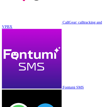
CallGear: calltracking and
VPBX
Fontumi SMS