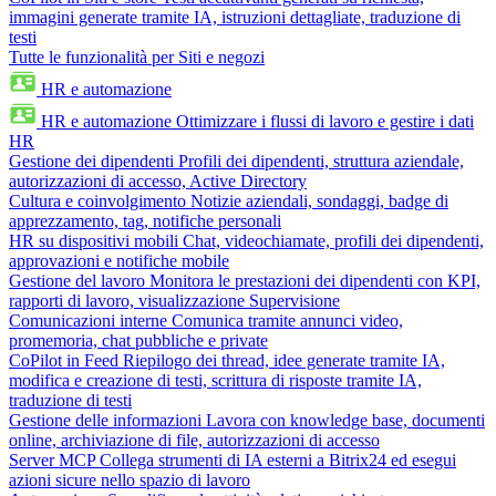
immagini generate tramite IA, istruzioni dettagliate, traduzione di
testi
Tutte le funzionalità per Siti e negozi
HR e automazione
HR e automazione
Ottimizzare i flussi di lavoro e gestire i dati
HR
Gestione dei dipendenti
Profili dei dipendenti, struttura aziendale,
autorizzazioni di accesso, Active Directory
Cultura e coinvolgimento
Notizie aziendali, sondaggi, badge di
apprezzamento, tag, notifiche personali
HR su dispositivi mobili
Chat, videochiamate, profili dei dipendenti,
approvazioni e notifiche mobile
Gestione del lavoro
Monitora le prestazioni dei dipendenti con KPI,
rapporti di lavoro, visualizzazione Supervisione
Comunicazioni interne
Comunica tramite annunci video,
promemoria, chat pubbliche e private
CoPilot in Feed
Riepilogo dei thread, idee generate tramite IA,
modifica e creazione di testi, scrittura di risposte tramite IA,
traduzione di testi
Gestione delle informazioni
Lavora con knowledge base, documenti
online, archiviazione di file, autorizzazioni di accesso
Server MCP
Collega strumenti di IA esterni a Bitrix24 ed esegui
azioni sicure nello spazio di lavoro