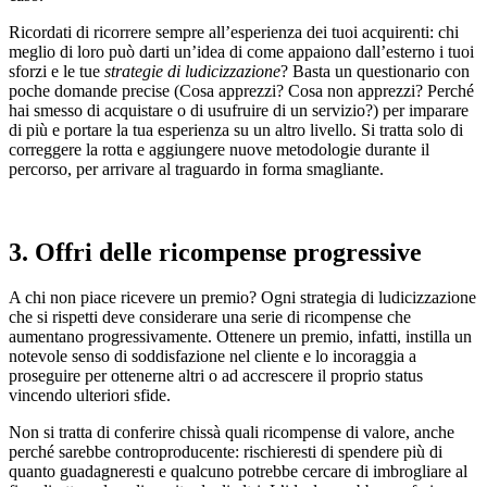
Ricordati di ricorrere sempre all’esperienza dei tuoi acquirenti: chi
meglio di loro può darti un’idea di come appaiono dall’esterno i tuoi
sforzi e le tue
strategie di ludicizzazione
? Basta un questionario con
poche domande precise (Cosa apprezzi? Cosa non apprezzi? Perché
hai smesso di acquistare o di usufruire di un servizio?) per imparare
di più e portare la tua esperienza su un altro livello. Si tratta solo di
correggere la rotta e aggiungere nuove metodologie durante il
percorso, per arrivare al traguardo in forma smagliante.
3. Offri delle ricompense progressive
A chi non piace ricevere un premio? Ogni strategia di ludicizzazione
che si rispetti deve considerare una serie di ricompense che
aumentano progressivamente. Ottenere un premio, infatti, instilla un
notevole senso di soddisfazione nel cliente e lo incoraggia a
proseguire per ottenerne altri o ad accrescere il proprio status
vincendo ulteriori sfide.
Non si tratta di conferire chissà quali ricompense di valore, anche
perché sarebbe controproducente: rischieresti di spendere più di
quanto guadagneresti e qualcuno potrebbe cercare di imbrogliare al