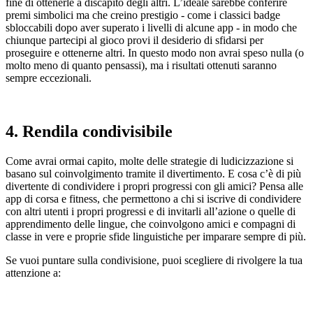
fine di ottenerle a discapito degli altri. L’ideale sarebbe conferire
premi simbolici ma che creino prestigio - come i classici badge
sbloccabili dopo aver superato i livelli di alcune app - in modo che
chiunque partecipi al gioco provi il desiderio di sfidarsi per
proseguire e ottenerne altri. In questo modo non avrai speso nulla (o
molto meno di quanto pensassi), ma i risultati ottenuti saranno
sempre eccezionali.
4. Rendila condivisibile
Come avrai ormai capito, molte delle strategie di ludicizzazione si
basano sul coinvolgimento tramite il divertimento. E cosa c’è di più
divertente di condividere i propri progressi con gli amici? Pensa alle
app di corsa e fitness, che permettono a chi si iscrive di condividere
con altri utenti i propri progressi e di invitarli all’azione o quelle di
apprendimento delle lingue, che coinvolgono amici e compagni di
classe in vere e proprie sfide linguistiche per imparare sempre di più.
Se vuoi puntare sulla condivisione, puoi scegliere di rivolgere la tua
attenzione a: