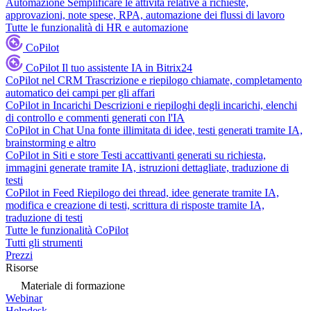
Automazione
Semplificare le attività relative a richieste,
approvazioni, note spese, RPA, automazione dei flussi di lavoro
Tutte le funzionalità di HR e automazione
CoPilot
CoPilot
Il tuo assistente IA in Bitrix24
CoPilot nel CRM
Trascrizione e riepilogo chiamate, completamento
automatico dei campi per gli affari
CoPilot in Incarichi
Descrizioni e riepiloghi degli incarichi, elenchi
di controllo e commenti generati con l'IA
CoPilot in Chat
Una fonte illimitata di idee, testi generati tramite IA,
brainstorming e altro
CoPilot in Siti e store
Testi accattivanti generati su richiesta,
immagini generate tramite IA, istruzioni dettagliate, traduzione di
testi
CoPilot in Feed
Riepilogo dei thread, idee generate tramite IA,
modifica e creazione di testi, scrittura di risposte tramite IA,
traduzione di testi
Tutte le funzionalità CoPilot
Tutti gli strumenti
Prezzi
Risorse
Materiale di formazione
Webinar
Helpdesk