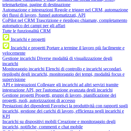
telemarketing, pagine di destinazione
Automazione e integrazioni
Regole e trigger nel CRM, automazione
dei flussi di lavoro, funnel automatizzati, API
CoPilot nel CRM
Trascrizione e riepilogo chiamate, completamento
automatico dei campi per gli affari
Tutte le funzionalità CRM
Incarichi e progetti
Incarichi e progetti
Portare a termine il lavoro più facilmente e
velocemente
Gestione incarichi
Diverse modalità di visualizzazione degli
incarichi
Monitoraggio incarichi
Elenchi di controllo e incarichi secondari,
riepiloghi degli incarichi, monitoraggio dei tempi, modalità focus e
supervisione
API e integrazioni
Collegare gli incarichi ad altri servizi tramite
integrazione API, per l'automazione avanzata degli incarichi
Gestione progetti
Progetti, gruppi di lavoro, pianificazione dei
progetti, ruoli, autorizzazioni di accesso
Prestazioni dei dipendenti
Favorisci la produttività con rapporti sugli
incarichi, gestione dei carichi di lavoro, efficienza negli incarichi e
KPI
Incarichi su dispositivi mobili
Creazione e monitoraggio degli
incarichi, notifiche, commenti e chat mobile