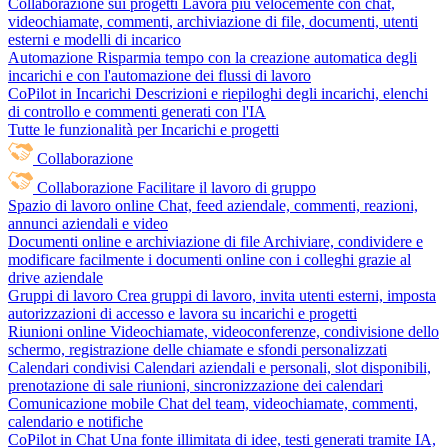
Collaborazione sui progetti
Lavora più velocemente con chat,
videochiamate, commenti, archiviazione di file, documenti, utenti
esterni e modelli di incarico
Automazione
Risparmia tempo con la creazione automatica degli
incarichi e con l'automazione dei flussi di lavoro
CoPilot in Incarichi
Descrizioni e riepiloghi degli incarichi, elenchi
di controllo e commenti generati con l'IA
Tutte le funzionalità per Incarichi e progetti
Collaborazione
Collaborazione
Facilitare il lavoro di gruppo
Spazio di lavoro online
Chat, feed aziendale, commenti, reazioni,
annunci aziendali e video
Documenti online e archiviazione di file
Archiviare, condividere e
modificare facilmente i documenti online con i colleghi grazie al
drive aziendale
Gruppi di lavoro
Crea gruppi di lavoro, invita utenti esterni, imposta
autorizzazioni di accesso e lavora su incarichi e progetti
Riunioni online
Videochiamate, videoconferenze, condivisione dello
schermo, registrazione delle chiamate e sfondi personalizzati
Calendari condivisi
Calendari aziendali e personali, slot disponibili,
prenotazione di sale riunioni, sincronizzazione dei calendari
Comunicazione mobile
Chat del team, videochiamate, commenti,
calendario e notifiche
CoPilot in Chat
Una fonte illimitata di idee, testi generati tramite IA,