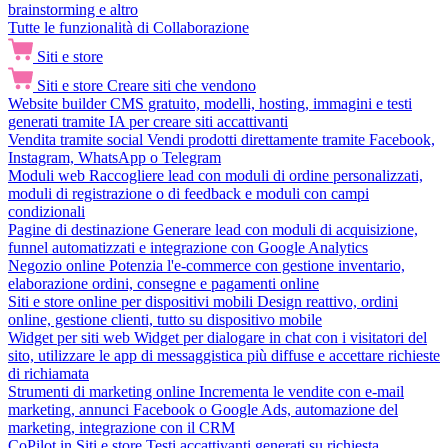
brainstorming e altro
Tutte le funzionalità di Collaborazione
Siti e store
Siti e store
Creare siti che vendono
Website builder
CMS gratuito, modelli, hosting, immagini e testi
generati tramite IA per creare siti accattivanti
Vendita tramite social
Vendi prodotti direttamente tramite Facebook,
Instagram, WhatsApp o Telegram
Moduli web
Raccogliere lead con moduli di ordine personalizzati,
moduli di registrazione o di feedback e moduli con campi
condizionali
Pagine di destinazione
Generare lead con moduli di acquisizione,
funnel automatizzati e integrazione con Google Analytics
Negozio online
Potenzia l'e-commerce con gestione inventario,
elaborazione ordini, consegne e pagamenti online
Siti e store online per dispositivi mobili
Design reattivo, ordini
online, gestione clienti, tutto su dispositivo mobile
Widget per siti web
Widget per dialogare in chat con i visitatori del
sito, utilizzare le app di messaggistica più diffuse e accettare richieste
di richiamata
Strumenti di marketing online
Incrementa le vendite con e-mail
marketing, annunci Facebook o Google Ads, automazione del
marketing, integrazione con il CRM
CoPilot in Siti e store
Testi accattivanti generati su richiesta,