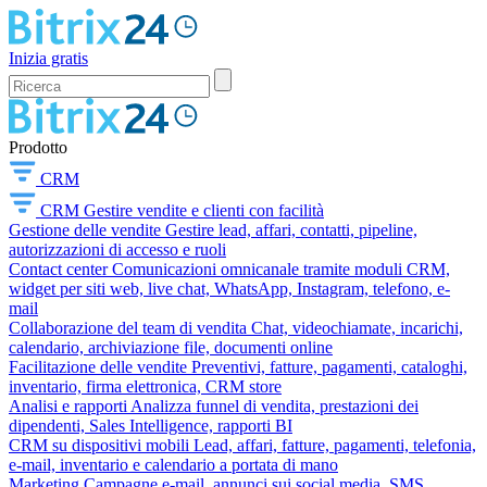
Inizia gratis
Prodotto
CRM
CRM
Gestire vendite e clienti con facilità
Gestione delle vendite
Gestire lead, affari, contatti, pipeline,
autorizzazioni di accesso e ruoli
Contact center
Comunicazioni omnicanale tramite moduli CRM,
widget per siti web, live chat, WhatsApp, Instagram, telefono, e-
mail
Collaborazione del team di vendita
Chat, videochiamate, incarichi,
calendario, archiviazione file, documenti online
Facilitazione delle vendite
Preventivi, fatture, pagamenti, cataloghi,
inventario, firma elettronica, CRM store
Analisi e rapporti
Analizza funnel di vendita, prestazioni dei
dipendenti, Sales Intelligence, rapporti BI
CRM su dispositivi mobili
Lead, affari, fatture, pagamenti, telefonia,
e-mail, inventario e calendario a portata di mano
Marketing
Campagne e-mail, annunci sui social media, SMS,