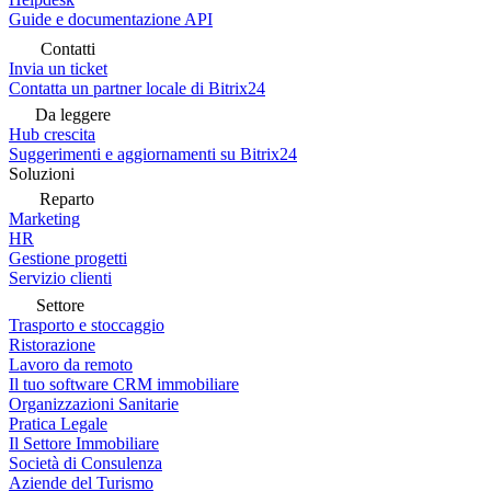
Guide e documentazione API
Contatti
Invia un ticket
Contatta un partner locale di Bitrix24
Da leggere
Hub crescita
Suggerimenti e aggiornamenti su Bitrix24
Soluzioni
Reparto
Marketing
HR
Gestione progetti
Servizio clienti
Settore
Trasporto e stoccaggio
Ristorazione
Lavoro da remoto
Il tuo software CRM immobiliare
Organizzazioni Sanitarie
Pratica Legale
Il Settore Immobiliare
Società di Consulenza
Aziende del Turismo