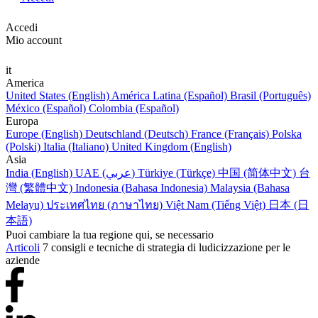
Accedi
Mio account
it
America
United States (English)
América Latina (Español)
Brasil (Português)
México (Español)
Colombia (Español)
Europa
Europe (English)
Deutschland (Deutsch)
France (Français)
Polska
(Polski)
Italia (Italiano)
United Kingdom (English)
Asia
India (English)
UAE (عربي)
Türkiye (Türkçe)
中国 (简体中文)
台
灣 (繁體中文)
Indonesia (Bahasa Indonesia)
Malaysia (Bahasa
Melayu)
ประเทศไทย (ภาษาไทย)
Việt Nam (Tiếng Việt)
日本 (日
本語)
Puoi cambiare la tua regione qui, se necessario
Articoli
7 consigli e tecniche di strategia di ludicizzazione per le
aziende