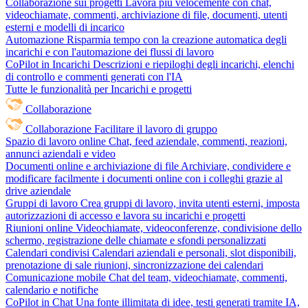
Collaborazione sui progetti
Lavora più velocemente con chat,
videochiamate, commenti, archiviazione di file, documenti, utenti
esterni e modelli di incarico
Automazione
Risparmia tempo con la creazione automatica degli
incarichi e con l'automazione dei flussi di lavoro
CoPilot in Incarichi
Descrizioni e riepiloghi degli incarichi, elenchi
di controllo e commenti generati con l'IA
Tutte le funzionalità per Incarichi e progetti
Collaborazione
Collaborazione
Facilitare il lavoro di gruppo
Spazio di lavoro online
Chat, feed aziendale, commenti, reazioni,
annunci aziendali e video
Documenti online e archiviazione di file
Archiviare, condividere e
modificare facilmente i documenti online con i colleghi grazie al
drive aziendale
Gruppi di lavoro
Crea gruppi di lavoro, invita utenti esterni, imposta
autorizzazioni di accesso e lavora su incarichi e progetti
Riunioni online
Videochiamate, videoconferenze, condivisione dello
schermo, registrazione delle chiamate e sfondi personalizzati
Calendari condivisi
Calendari aziendali e personali, slot disponibili,
prenotazione di sale riunioni, sincronizzazione dei calendari
Comunicazione mobile
Chat del team, videochiamate, commenti,
calendario e notifiche
CoPilot in Chat
Una fonte illimitata di idee, testi generati tramite IA,