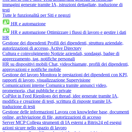
immagini generate tramite IA, istruzioni dettagliate, traduzione di
testi
Tutte le funzionalità per Siti e negozi
HR e automazione
HR e automazione
Ottimizzare i flussi di lavoro e gestire i dati
HR
Gestione dei dipendenti
Profili dei dipendenti, struttura aziendale,
autorizzazioni di accesso, Active Directory
Cultura e coinvolgimento
Notizie aziendali, sondaggi, badge di
apprezzamento, tag, notifiche personali
HR su dispositivi mobili
Chat, videochiamate, profili dei dipendenti,
approvazioni e notifiche mobile
Gestione del lavoro
Monitora le prestazioni dei dipendenti con KPI,
rapporti di lavoro, visualizzazione Supervisione
Comunicazioni interne
Comunica tramite annunci video,
promemoria, chat pubbliche e private
CoPilot in Feed
Riepilogo dei thread, idee generate tramite IA,
modifica e creazione di testi, scrittura di risposte tramite IA,
traduzione di testi
Gestione delle informazioni
Lavora con knowledge base, documenti
online, archiviazione di file, autorizzazioni di accesso
Server MCP
Collega strumenti di IA esterni a Bitrix24 ed esegui
azioni sicure nello spazio di lavoro