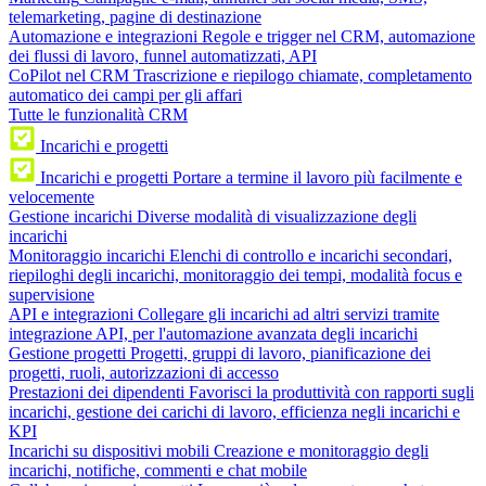
telemarketing, pagine di destinazione
Automazione e integrazioni
Regole e trigger nel CRM, automazione
dei flussi di lavoro, funnel automatizzati, API
CoPilot nel CRM
Trascrizione e riepilogo chiamate, completamento
automatico dei campi per gli affari
Tutte le funzionalità CRM
Incarichi e progetti
Incarichi e progetti
Portare a termine il lavoro più facilmente e
velocemente
Gestione incarichi
Diverse modalità di visualizzazione degli
incarichi
Monitoraggio incarichi
Elenchi di controllo e incarichi secondari,
riepiloghi degli incarichi, monitoraggio dei tempi, modalità focus e
supervisione
API e integrazioni
Collegare gli incarichi ad altri servizi tramite
integrazione API, per l'automazione avanzata degli incarichi
Gestione progetti
Progetti, gruppi di lavoro, pianificazione dei
progetti, ruoli, autorizzazioni di accesso
Prestazioni dei dipendenti
Favorisci la produttività con rapporti sugli
incarichi, gestione dei carichi di lavoro, efficienza negli incarichi e
KPI
Incarichi su dispositivi mobili
Creazione e monitoraggio degli
incarichi, notifiche, commenti e chat mobile