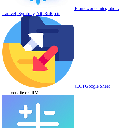
Frameworks integration:
Laravel, Symfony, Yii, RoR, etc
[EQ] Google Sheet
Vendite e CRM