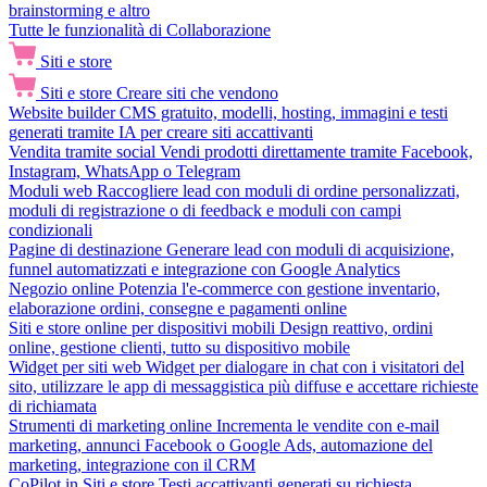
brainstorming e altro
Tutte le funzionalità di Collaborazione
Siti e store
Siti e store
Creare siti che vendono
Website builder
CMS gratuito, modelli, hosting, immagini e testi
generati tramite IA per creare siti accattivanti
Vendita tramite social
Vendi prodotti direttamente tramite Facebook,
Instagram, WhatsApp o Telegram
Moduli web
Raccogliere lead con moduli di ordine personalizzati,
moduli di registrazione o di feedback e moduli con campi
condizionali
Pagine di destinazione
Generare lead con moduli di acquisizione,
funnel automatizzati e integrazione con Google Analytics
Negozio online
Potenzia l'e-commerce con gestione inventario,
elaborazione ordini, consegne e pagamenti online
Siti e store online per dispositivi mobili
Design reattivo, ordini
online, gestione clienti, tutto su dispositivo mobile
Widget per siti web
Widget per dialogare in chat con i visitatori del
sito, utilizzare le app di messaggistica più diffuse e accettare richieste
di richiamata
Strumenti di marketing online
Incrementa le vendite con e-mail
marketing, annunci Facebook o Google Ads, automazione del
marketing, integrazione con il CRM
CoPilot in Siti e store
Testi accattivanti generati su richiesta,