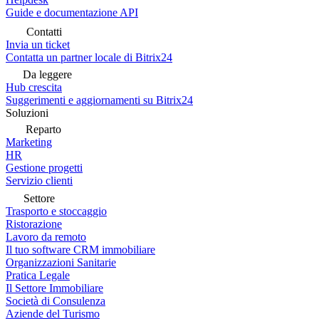
Guide e documentazione API
Contatti
Invia un ticket
Contatta un partner locale di Bitrix24
Da leggere
Hub crescita
Suggerimenti e aggiornamenti su Bitrix24
Soluzioni
Reparto
Marketing
HR
Gestione progetti
Servizio clienti
Settore
Trasporto e stoccaggio
Ristorazione
Lavoro da remoto
Il tuo software CRM immobiliare
Organizzazioni Sanitarie
Pratica Legale
Il Settore Immobiliare
Società di Consulenza
Aziende del Turismo