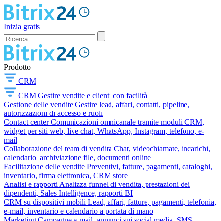
Inizia gratis
Prodotto
CRM
CRM
Gestire vendite e clienti con facilità
Gestione delle vendite
Gestire lead, affari, contatti, pipeline,
autorizzazioni di accesso e ruoli
Contact center
Comunicazioni omnicanale tramite moduli CRM,
widget per siti web, live chat, WhatsApp, Instagram, telefono, e-
mail
Collaborazione del team di vendita
Chat, videochiamate, incarichi,
calendario, archiviazione file, documenti online
Facilitazione delle vendite
Preventivi, fatture, pagamenti, cataloghi,
inventario, firma elettronica, CRM store
Analisi e rapporti
Analizza funnel di vendita, prestazioni dei
dipendenti, Sales Intelligence, rapporti BI
CRM su dispositivi mobili
Lead, affari, fatture, pagamenti, telefonia,
e-mail, inventario e calendario a portata di mano
Marketing
Campagne e-mail, annunci sui social media, SMS,