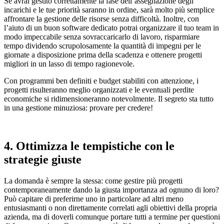
Se avrai gestito correttamente la fase dell’assegnazione degli
incarichi e le tue priorità saranno in ordine, sarà molto più semplice
affrontare la gestione delle risorse senza difficoltà. Inoltre, con
l’aiuto di un buon software dedicato potrai organizzare il tuo team in
modo impeccabile senza sovraccaricarlo di lavoro, risparmiare
tempo dividendo scrupolosamente la quantità di impegni per le
giornate a disposizione prima della scadenza e ottenere progetti
migliori in un lasso di tempo ragionevole.
Con programmi ben definiti e budget stabiliti con attenzione, i
progetti risulteranno meglio organizzati e le eventuali perdite
economiche si ridimensioneranno notevolmente. Il segreto sta tutto
in una gestione minuziosa: provare per credere!
4. Ottimizza le tempistiche con le
strategie giuste
La domanda è sempre la stessa: come gestire più progetti
contemporaneamente dando la giusta importanza ad ognuno di loro?
Può capitare di preferirne uno in particolare ad altri meno
entusiasmanti o non direttamente correlati agli obiettivi della propria
azienda, ma di doverli comunque portare tutti a termine per questioni