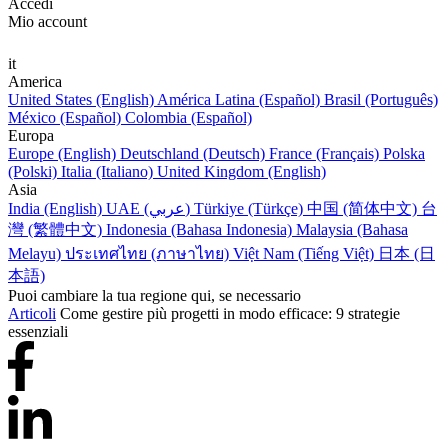
Accedi
Mio account
it
America
United States (English)
América Latina (Español)
Brasil (Português)
México (Español)
Colombia (Español)
Europa
Europe (English)
Deutschland (Deutsch)
France (Français)
Polska
(Polski)
Italia (Italiano)
United Kingdom (English)
Asia
India (English)
UAE (عربي)
Türkiye (Türkçe)
中国 (简体中文)
台
灣 (繁體中文)
Indonesia (Bahasa Indonesia)
Malaysia (Bahasa
Melayu)
ประเทศไทย (ภาษาไทย)
Việt Nam (Tiếng Việt)
日本 (日
本語)
Puoi cambiare la tua regione qui, se necessario
Articoli
Come gestire più progetti in modo efficace: 9 strategie
essenziali