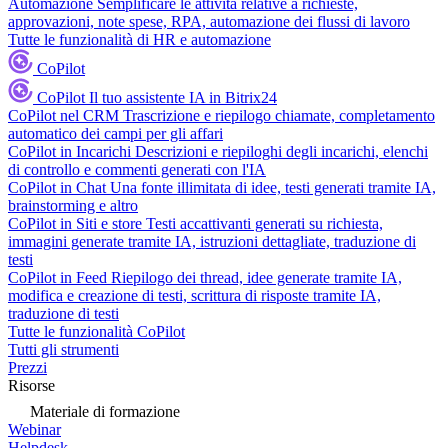
Automazione
Semplificare le attività relative a richieste,
approvazioni, note spese, RPA, automazione dei flussi di lavoro
Tutte le funzionalità di HR e automazione
CoPilot
CoPilot
Il tuo assistente IA in Bitrix24
CoPilot nel CRM
Trascrizione e riepilogo chiamate, completamento
automatico dei campi per gli affari
CoPilot in Incarichi
Descrizioni e riepiloghi degli incarichi, elenchi
di controllo e commenti generati con l'IA
CoPilot in Chat
Una fonte illimitata di idee, testi generati tramite IA,
brainstorming e altro
CoPilot in Siti e store
Testi accattivanti generati su richiesta,
immagini generate tramite IA, istruzioni dettagliate, traduzione di
testi
CoPilot in Feed
Riepilogo dei thread, idee generate tramite IA,
modifica e creazione di testi, scrittura di risposte tramite IA,
traduzione di testi
Tutte le funzionalità CoPilot
Tutti gli strumenti
Prezzi
Risorse
Materiale di formazione
Webinar
Helpdesk