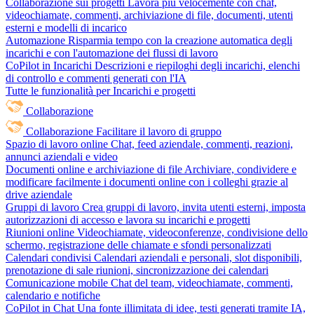
Collaborazione sui progetti
Lavora più velocemente con chat,
videochiamate, commenti, archiviazione di file, documenti, utenti
esterni e modelli di incarico
Automazione
Risparmia tempo con la creazione automatica degli
incarichi e con l'automazione dei flussi di lavoro
CoPilot in Incarichi
Descrizioni e riepiloghi degli incarichi, elenchi
di controllo e commenti generati con l'IA
Tutte le funzionalità per Incarichi e progetti
Collaborazione
Collaborazione
Facilitare il lavoro di gruppo
Spazio di lavoro online
Chat, feed aziendale, commenti, reazioni,
annunci aziendali e video
Documenti online e archiviazione di file
Archiviare, condividere e
modificare facilmente i documenti online con i colleghi grazie al
drive aziendale
Gruppi di lavoro
Crea gruppi di lavoro, invita utenti esterni, imposta
autorizzazioni di accesso e lavora su incarichi e progetti
Riunioni online
Videochiamate, videoconferenze, condivisione dello
schermo, registrazione delle chiamate e sfondi personalizzati
Calendari condivisi
Calendari aziendali e personali, slot disponibili,
prenotazione di sale riunioni, sincronizzazione dei calendari
Comunicazione mobile
Chat del team, videochiamate, commenti,
calendario e notifiche
CoPilot in Chat
Una fonte illimitata di idee, testi generati tramite IA,