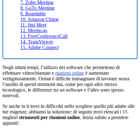
7. Zoho Meeting
8. GoTo Meeting
9. Boardable
10. Amazon Chime
11. Jitsi Meet
12. Meetin.gs
13. FreeConferenceCall
14. TeamViewer
15. Adobe Connect
Negli ultimi tempi, l’utilizzo dei software che permettono di
effettuare videochiamate e
riunioni online
è aumentato
vertiginosamente. Ormai è difficile immaginare di lavorare senza
l’ausilio di questi strumenti ma, come per ogni altro mezzo
tecnologico, le differenze tra un software e l’altro sono spesso
notevoli.
Se anche tu ti trovi in difficoltà nello scegliere quello più adatto alle
tue esigenze, abbiamo la soluzione: di seguito trovi elencati i 15
migliori
strumenti per riunioni online
.
Inizia subito a prendere
appunti!