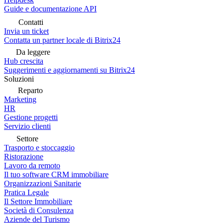
Guide e documentazione API
Contatti
Invia un ticket
Contatta un partner locale di Bitrix24
Da leggere
Hub crescita
Suggerimenti e aggiornamenti su Bitrix24
Soluzioni
Reparto
Marketing
HR
Gestione progetti
Servizio clienti
Settore
Trasporto e stoccaggio
Ristorazione
Lavoro da remoto
Il tuo software CRM immobiliare
Organizzazioni Sanitarie
Pratica Legale
Il Settore Immobiliare
Società di Consulenza
Aziende del Turismo