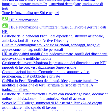
immagini generate tramite IA, istruzioni dettagliate, traduzione di
testi
Tutte le funzionalità per Siti e negozi
HR e automazione
HR e automazione
Ottimizzare i flussi di lavoro e gestire i dati
HR
Gestione dei dipendenti
Profili dei dipendenti, struttura aziendale,
autorizzazioni di accesso, Active Directory
Cultura e coinvolgimento
Notizie aziendali, sondaggi, badge di
apprezzamento, tag, notifiche personali
HR su dispositivi mobili
Chat, videochiamate, profili dei dipendenti,
approvazioni e notifiche mobile
Gestione del lavoro
Monitora le prestazioni dei dipendenti con KPI,
rapporti di lavoro, visualizzazione Supervisione
Comunicazioni interne
Comunica tramite annunci video,
promemoria, chat pubbliche e private
CoPilot in Feed
Riepilogo dei thread, idee generate tramite IA,
modifica e creazione di testi, scrittura di risposte tramite IA,
traduzione di testi
Gestione delle informazioni
Lavora con knowledge base, documenti
online, archiviazione di file, autorizzazioni di accesso
Server MCP
Collega strumenti di IA esterni a Bitrix24 ed esegui
azioni sicure nello spazio di lavoro