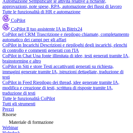
Automazione
Semplificare le attività relative a richieste,
approvazioni, note spese, RPA, automazione dei flussi di lavoro
Tutte le funzionalità di HR e automazione
CoPilot
CoPilot
Il tuo assistente IA in Bitrix24
CoPilot nel CRM
Trascrizione e riepilogo chiamate, completamento
automatico dei campi per gli affari
CoPilot in Incarichi
Descrizioni e riepiloghi degli incarichi, elenchi
di controllo e commenti generati con l'IA
CoPilot in Chat
Una fonte illimitata di idee, testi generati tramite IA,
brainstorming e altro
CoPilot in Siti e store
Testi accattivanti generati su richiesta,
immagini generate tramite IA, istruzioni dettagliate, traduzione di
testi
CoPilot in Feed
Riepilogo dei thread, idee generate tramite IA,
modifica e creazione di testi, scrittura di risposte tramite IA,
traduzione di testi
Tutte le funzionalità CoPilot
Tutti gli strumenti
Prezzi
Risorse
Materiale di formazione
Webinar
Helpdesk