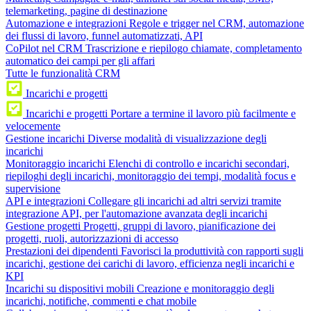
telemarketing, pagine di destinazione
Automazione e integrazioni
Regole e trigger nel CRM, automazione
dei flussi di lavoro, funnel automatizzati, API
CoPilot nel CRM
Trascrizione e riepilogo chiamate, completamento
automatico dei campi per gli affari
Tutte le funzionalità CRM
Incarichi e progetti
Incarichi e progetti
Portare a termine il lavoro più facilmente e
velocemente
Gestione incarichi
Diverse modalità di visualizzazione degli
incarichi
Monitoraggio incarichi
Elenchi di controllo e incarichi secondari,
riepiloghi degli incarichi, monitoraggio dei tempi, modalità focus e
supervisione
API e integrazioni
Collegare gli incarichi ad altri servizi tramite
integrazione API, per l'automazione avanzata degli incarichi
Gestione progetti
Progetti, gruppi di lavoro, pianificazione dei
progetti, ruoli, autorizzazioni di accesso
Prestazioni dei dipendenti
Favorisci la produttività con rapporti sugli
incarichi, gestione dei carichi di lavoro, efficienza negli incarichi e
KPI
Incarichi su dispositivi mobili
Creazione e monitoraggio degli
incarichi, notifiche, commenti e chat mobile