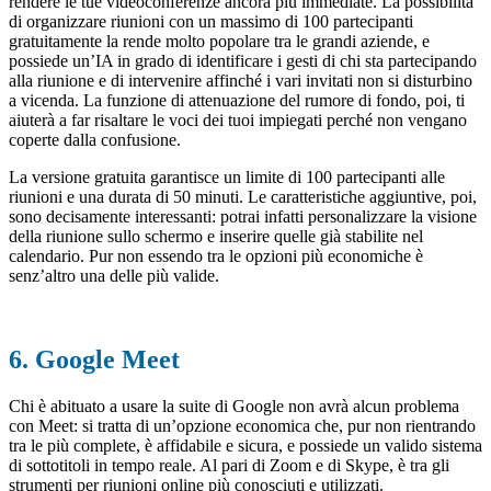
rendere le tue videoconferenze ancora più immediate. La possibilità
di organizzare riunioni con un massimo di 100 partecipanti
gratuitamente la rende molto popolare tra le grandi aziende, e
possiede un’IA in grado di identificare i gesti di chi sta partecipando
alla riunione e di intervenire affinché i vari invitati non si disturbino
a vicenda. La funzione di attenuazione del rumore di fondo, poi, ti
aiuterà a far risaltare le voci dei tuoi impiegati perché non vengano
coperte dalla confusione.
La versione gratuita garantisce un limite di 100 partecipanti alle
riunioni e una durata di 50 minuti. Le caratteristiche aggiuntive, poi,
sono decisamente interessanti: potrai infatti personalizzare la visione
della riunione sullo schermo e inserire quelle già stabilite nel
calendario. Pur non essendo tra le opzioni più economiche è
senz’altro una delle più valide.
6. Google Meet
Chi è abituato a usare la suite di Google non avrà alcun problema
con Meet: si tratta di un’opzione economica che, pur non rientrando
tra le più complete, è affidabile e sicura, e possiede un valido sistema
di sottotitoli in tempo reale. Al pari di Zoom e di Skype, è tra gli
strumenti per riunioni online più conosciuti e utilizzati.