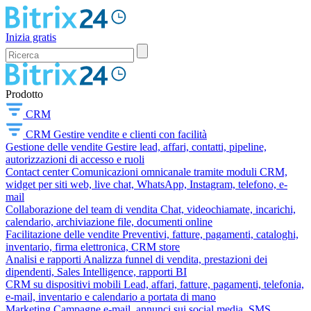
Inizia gratis
Prodotto
CRM
CRM
Gestire vendite e clienti con facilità
Gestione delle vendite
Gestire lead, affari, contatti, pipeline,
autorizzazioni di accesso e ruoli
Contact center
Comunicazioni omnicanale tramite moduli CRM,
widget per siti web, live chat, WhatsApp, Instagram, telefono, e-
mail
Collaborazione del team di vendita
Chat, videochiamate, incarichi,
calendario, archiviazione file, documenti online
Facilitazione delle vendite
Preventivi, fatture, pagamenti, cataloghi,
inventario, firma elettronica, CRM store
Analisi e rapporti
Analizza funnel di vendita, prestazioni dei
dipendenti, Sales Intelligence, rapporti BI
CRM su dispositivi mobili
Lead, affari, fatture, pagamenti, telefonia,
e-mail, inventario e calendario a portata di mano
Marketing
Campagne e-mail, annunci sui social media, SMS,