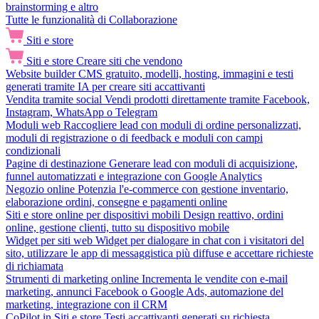
brainstorming e altro
Tutte le funzionalità di Collaborazione
Siti e store
Siti e store
Creare siti che vendono
Website builder
CMS gratuito, modelli, hosting, immagini e testi
generati tramite IA per creare siti accattivanti
Vendita tramite social
Vendi prodotti direttamente tramite Facebook,
Instagram, WhatsApp o Telegram
Moduli web
Raccogliere lead con moduli di ordine personalizzati,
moduli di registrazione o di feedback e moduli con campi
condizionali
Pagine di destinazione
Generare lead con moduli di acquisizione,
funnel automatizzati e integrazione con Google Analytics
Negozio online
Potenzia l'e-commerce con gestione inventario,
elaborazione ordini, consegne e pagamenti online
Siti e store online per dispositivi mobili
Design reattivo, ordini
online, gestione clienti, tutto su dispositivo mobile
Widget per siti web
Widget per dialogare in chat con i visitatori del
sito, utilizzare le app di messaggistica più diffuse e accettare richieste
di richiamata
Strumenti di marketing online
Incrementa le vendite con e-mail
marketing, annunci Facebook o Google Ads, automazione del
marketing, integrazione con il CRM
CoPilot in Siti e store
Testi accattivanti generati su richiesta,