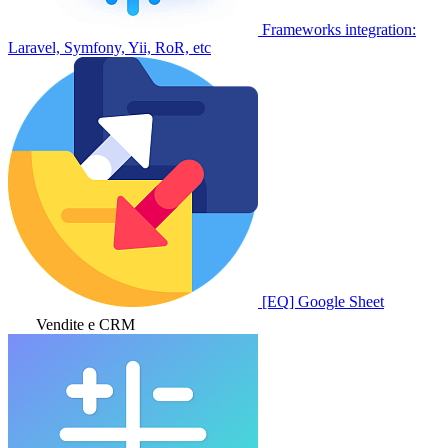
Frameworks integration:
Laravel, Symfony, Yii, RoR, etc
[EQ] Google Sheet
Vendite e CRM