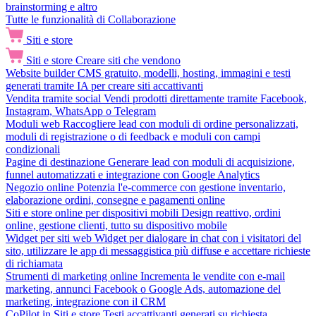
brainstorming e altro
Tutte le funzionalità di Collaborazione
Siti e store
Siti e store
Creare siti che vendono
Website builder
CMS gratuito, modelli, hosting, immagini e testi
generati tramite IA per creare siti accattivanti
Vendita tramite social
Vendi prodotti direttamente tramite Facebook,
Instagram, WhatsApp o Telegram
Moduli web
Raccogliere lead con moduli di ordine personalizzati,
moduli di registrazione o di feedback e moduli con campi
condizionali
Pagine di destinazione
Generare lead con moduli di acquisizione,
funnel automatizzati e integrazione con Google Analytics
Negozio online
Potenzia l'e-commerce con gestione inventario,
elaborazione ordini, consegne e pagamenti online
Siti e store online per dispositivi mobili
Design reattivo, ordini
online, gestione clienti, tutto su dispositivo mobile
Widget per siti web
Widget per dialogare in chat con i visitatori del
sito, utilizzare le app di messaggistica più diffuse e accettare richieste
di richiamata
Strumenti di marketing online
Incrementa le vendite con e-mail
marketing, annunci Facebook o Google Ads, automazione del
marketing, integrazione con il CRM
CoPilot in Siti e store
Testi accattivanti generati su richiesta,