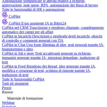
Automazione
Semplificare le attività relative a richieste,
approvazioni, note spese, RPA, automazione dei flussi di lavoro
Tutte le funzionalità di HR e automazione
CoPilot
CoPilot
Il tuo assistente IA in Bitrix24
CoPilot nel CRM
Trascrizione e riepilogo chiamate, completamento
automatico dei campi per gli affari
CoPilot in Incarichi
Descrizioni e riepiloghi degli incarichi, elenchi
di controllo e commenti generati con l'IA
CoPilot in Chat
Una fonte illimitata di idee, testi generati tramite IA,
brainstorming e altro
CoPilot in Siti e store
Testi accattivanti generati su richiesta,
immagini generate tramite IA, istruzioni dettagliate, traduzione di
testi
CoPilot in Feed
Riepilogo dei thread, idee generate tramite IA,
modifica e creazione di testi, scrittura di risposte tramite IA,
traduzione di testi
Tutte le funzionalità CoPilot
Tutti gli strumenti
Prezzi
Risorse
Materiale di formazione
Webinar
Helpdesk