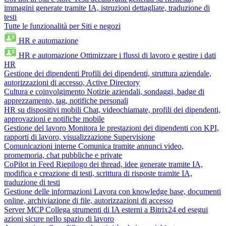
immagini generate tramite IA, istruzioni dettagliate, traduzione di
testi
Tutte le funzionalità per Siti e negozi
HR e automazione
HR e automazione
Ottimizzare i flussi di lavoro e gestire i dati
HR
Gestione dei dipendenti
Profili dei dipendenti, struttura aziendale,
autorizzazioni di accesso, Active Directory
Cultura e coinvolgimento
Notizie aziendali, sondaggi, badge di
apprezzamento, tag, notifiche personali
HR su dispositivi mobili
Chat, videochiamate, profili dei dipendenti,
approvazioni e notifiche mobile
Gestione del lavoro
Monitora le prestazioni dei dipendenti con KPI,
rapporti di lavoro, visualizzazione Supervisione
Comunicazioni interne
Comunica tramite annunci video,
promemoria, chat pubbliche e private
CoPilot in Feed
Riepilogo dei thread, idee generate tramite IA,
modifica e creazione di testi, scrittura di risposte tramite IA,
traduzione di testi
Gestione delle informazioni
Lavora con knowledge base, documenti
online, archiviazione di file, autorizzazioni di accesso
Server MCP
Collega strumenti di IA esterni a Bitrix24 ed esegui
azioni sicure nello spazio di lavoro