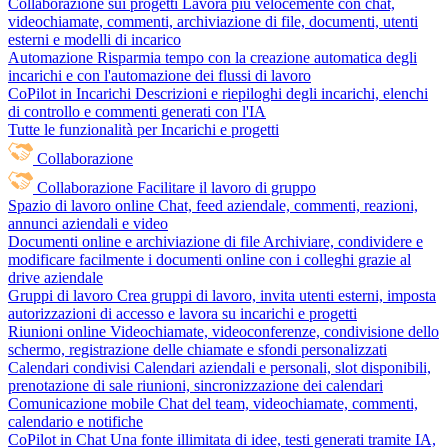
Collaborazione sui progetti
Lavora più velocemente con chat,
videochiamate, commenti, archiviazione di file, documenti, utenti
esterni e modelli di incarico
Automazione
Risparmia tempo con la creazione automatica degli
incarichi e con l'automazione dei flussi di lavoro
CoPilot in Incarichi
Descrizioni e riepiloghi degli incarichi, elenchi
di controllo e commenti generati con l'IA
Tutte le funzionalità per Incarichi e progetti
Collaborazione
Collaborazione
Facilitare il lavoro di gruppo
Spazio di lavoro online
Chat, feed aziendale, commenti, reazioni,
annunci aziendali e video
Documenti online e archiviazione di file
Archiviare, condividere e
modificare facilmente i documenti online con i colleghi grazie al
drive aziendale
Gruppi di lavoro
Crea gruppi di lavoro, invita utenti esterni, imposta
autorizzazioni di accesso e lavora su incarichi e progetti
Riunioni online
Videochiamate, videoconferenze, condivisione dello
schermo, registrazione delle chiamate e sfondi personalizzati
Calendari condivisi
Calendari aziendali e personali, slot disponibili,
prenotazione di sale riunioni, sincronizzazione dei calendari
Comunicazione mobile
Chat del team, videochiamate, commenti,
calendario e notifiche
CoPilot in Chat
Una fonte illimitata di idee, testi generati tramite IA,