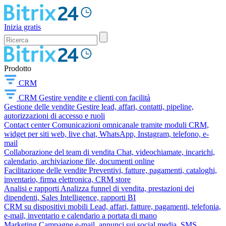
Inizia gratis
Prodotto
CRM
CRM
Gestire vendite e clienti con facilità
Gestione delle vendite
Gestire lead, affari, contatti, pipeline,
autorizzazioni di accesso e ruoli
Contact center
Comunicazioni omnicanale tramite moduli CRM,
widget per siti web, live chat, WhatsApp, Instagram, telefono, e-
mail
Collaborazione del team di vendita
Chat, videochiamate, incarichi,
calendario, archiviazione file, documenti online
Facilitazione delle vendite
Preventivi, fatture, pagamenti, cataloghi,
inventario, firma elettronica, CRM store
Analisi e rapporti
Analizza funnel di vendita, prestazioni dei
dipendenti, Sales Intelligence, rapporti BI
CRM su dispositivi mobili
Lead, affari, fatture, pagamenti, telefonia,
e-mail, inventario e calendario a portata di mano
Marketing
Campagne e-mail, annunci sui social media, SMS,