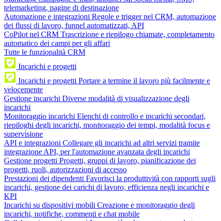
telemarketing, pagine di destinazione
Automazione e integrazioni
Regole e trigger nel CRM, automazione
dei flussi di lavoro, funnel automatizzati, API
CoPilot nel CRM
Trascrizione e riepilogo chiamate, completamento
automatico dei campi per gli affari
Tutte le funzionalità CRM
Incarichi e progetti
Incarichi e progetti
Portare a termine il lavoro più facilmente e
velocemente
Gestione incarichi
Diverse modalità di visualizzazione degli
incarichi
Monitoraggio incarichi
Elenchi di controllo e incarichi secondari,
riepiloghi degli incarichi, monitoraggio dei tempi, modalità focus e
supervisione
API e integrazioni
Collegare gli incarichi ad altri servizi tramite
integrazione API, per l'automazione avanzata degli incarichi
Gestione progetti
Progetti, gruppi di lavoro, pianificazione dei
progetti, ruoli, autorizzazioni di accesso
Prestazioni dei dipendenti
Favorisci la produttività con rapporti sugli
incarichi, gestione dei carichi di lavoro, efficienza negli incarichi e
KPI
Incarichi su dispositivi mobili
Creazione e monitoraggio degli
incarichi, notifiche, commenti e chat mobile