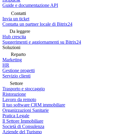
Guide e documentazione API
Contatti
Invia un ticket
Contatta un partner locale di Bitrix24
Da leggere
Hub crescita
Suggerimenti e aggiornamenti su Bitrix24
Soluzioni
Reparto
Marketing
HR
Gestione progetti
Servizio clienti
Settore
Trasporto e stoccaggio
Ristorazione
Lavoro da remoto
Il tuo software CRM immobiliare
Organizzazioni Sanitarie
Pratica Legale
Il Settore Immobiliare
Società di Consulenza
Aziende del Turismo