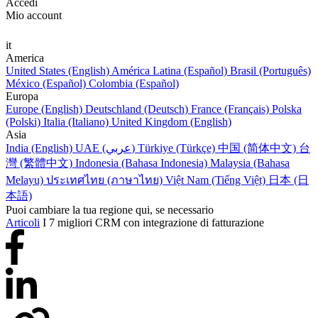
Accedi
Mio account
it
America
United States (English)
América Latina (Español)
Brasil (Português)
México (Español)
Colombia (Español)
Europa
Europe (English)
Deutschland (Deutsch)
France (Français)
Polska
(Polski)
Italia (Italiano)
United Kingdom (English)
Asia
India (English)
UAE (عربي)
Türkiye (Türkçe)
中国 (简体中文)
台
灣 (繁體中文)
Indonesia (Bahasa Indonesia)
Malaysia (Bahasa
Melayu)
ประเทศไทย (ภาษาไทย)
Việt Nam (Tiếng Việt)
日本 (日
本語)
Puoi cambiare la tua regione qui, se necessario
Articoli
I 7 migliori CRM con integrazione di fatturazione