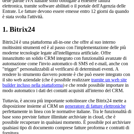
delle partite IVA italiane sono obbligate a emettere fattura
elettronica, tramite software abilitati o il portale dell'Agenzia delle
Entrate. Le fatture devono essere emesse entro 12 giorni da quando
è stata svolta l'attività.
1. Bitrix24
Bitrix24 è una piattaforma all-in-one che offre al suo interno
moltissimi strumenti ed è al passo con l'implementazione delle più
moderne tecnologie legate all'intelligenza artificiale. Offre
innanzitutto un solido CRM integrato con funzionalità avanzate di
automazione come l'invio automatico di SMS ed e-mail, anche con
"trigger" personalizzabili al verificarsi di determinati eventi. A
rendere lo strumento davvero potente è che può essere integrato con
il sito web aziendale (che è possibile realizzare
tramite un web site
builder incluso nella piattaforma
) e che rende possibile importare in
modo automatico i dati dei contatti acquisiti all'interno del CRM.
Tuttavia, è ancora più importante sottolineare che Bitrix24 mette a
disposizione insieme al CRM un
generatore di fatture elettroniche
perfettamente in linea con le normative italiane. Tra le funzionalità di
base sono previste fatture illimitate archiviate in cloud, che è
possibile recuperare in qualsiasi momento. È possibile poi archiviare
qualsiasi tipo di documento comprese fatture proforma e contratti di
fornitura.