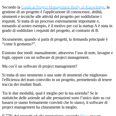
Secondo la
Guida al Project Management Body of Knowledge
, la
gestione di un progetto è l'applicazione di conoscenze, abilit
à
,
strumenti e tecniche alle attivit
à
del progetto per soddisfarne i
requisiti. Si tratta di un processo estremamente importante e,
tornando al nostro esempio, è il motivo per cui la startup A è stata in
grado di soddisfare i requisiti del progetto, al contrario di B.
Sicuramente, quando si parla di progetti, la domanda principale è
“come li gestiamo?”.
Esistono due modi: manualmente, attraverso l’uso di note, lavagne e
fogli, oppure con un software di project management.
Ma cos’è un software di project management?
Si tratta di uno strumento o una suite di strumenti che migliorano
l'efficienza del team coinvolto in un progetto, permettendo di tenere
traccia dei risultati finali.
Tra le due modalità, qual è meglio per la tua azienda? Se le
statistiche delle aziende ad alte prestazioni sono l’unico dato su cui
basarsi (e siamo fermamente convinti che lo siano), il software di
project management ha chiaramente la meglio.
Il 77% dei progetti ad alta prestazione, secondo
Hive
, usa un