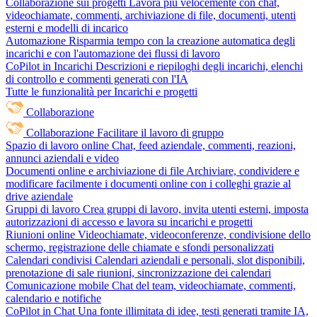
Collaborazione sui progetti
Lavora più velocemente con chat,
videochiamate, commenti, archiviazione di file, documenti, utenti
esterni e modelli di incarico
Automazione
Risparmia tempo con la creazione automatica degli
incarichi e con l'automazione dei flussi di lavoro
CoPilot in Incarichi
Descrizioni e riepiloghi degli incarichi, elenchi
di controllo e commenti generati con l'IA
Tutte le funzionalità per Incarichi e progetti
Collaborazione
Collaborazione
Facilitare il lavoro di gruppo
Spazio di lavoro online
Chat, feed aziendale, commenti, reazioni,
annunci aziendali e video
Documenti online e archiviazione di file
Archiviare, condividere e
modificare facilmente i documenti online con i colleghi grazie al
drive aziendale
Gruppi di lavoro
Crea gruppi di lavoro, invita utenti esterni, imposta
autorizzazioni di accesso e lavora su incarichi e progetti
Riunioni online
Videochiamate, videoconferenze, condivisione dello
schermo, registrazione delle chiamate e sfondi personalizzati
Calendari condivisi
Calendari aziendali e personali, slot disponibili,
prenotazione di sale riunioni, sincronizzazione dei calendari
Comunicazione mobile
Chat del team, videochiamate, commenti,
calendario e notifiche
CoPilot in Chat
Una fonte illimitata di idee, testi generati tramite IA,