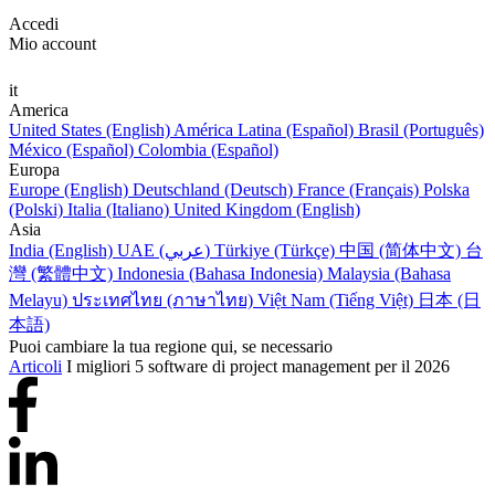
Accedi
Mio account
it
America
United States (English)
América Latina (Español)
Brasil (Português)
México (Español)
Colombia (Español)
Europa
Europe (English)
Deutschland (Deutsch)
France (Français)
Polska
(Polski)
Italia (Italiano)
United Kingdom (English)
Asia
India (English)
UAE (عربي)
Türkiye (Türkçe)
中国 (简体中文)
台
灣 (繁體中文)
Indonesia (Bahasa Indonesia)
Malaysia (Bahasa
Melayu)
ประเทศไทย (ภาษาไทย)
Việt Nam (Tiếng Việt)
日本 (日
本語)
Puoi cambiare la tua regione qui, se necessario
Articoli
I migliori 5 software di project management per il 2026