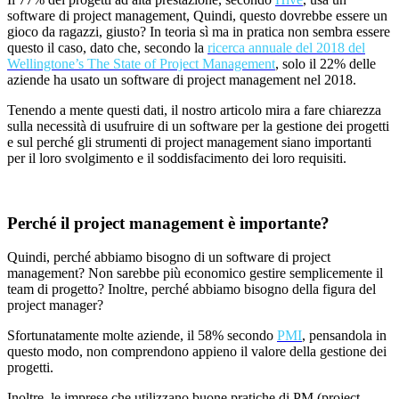
software di project management, Quindi, questo dovrebbe essere un
gioco da ragazzi, giusto? In teoria sì ma in pratica non sembra essere
questo il caso, dato che, secondo la
ricerca annuale del 2018 del
Wellingtone’s The State of Project Management
, solo il 22% delle
aziende ha usato un software di project management nel 2018.
Tenendo a mente questi dati
,
il nostro articolo mira a fare chiarezza
sulla necessit
à
di usufruire di un software per
la gestione dei progetti
e sul perch
é
gli strumenti di project management
siano importanti
per il loro svolgimento e il soddisfacimento
dei loro requisiti.
Perché il project management è importante?
Quindi, perch
é
abbiamo bisogno di un software di project
management? Non sarebbe più economico gestire semplicemente il
team di progetto? Inoltre, perch
é
abbiamo bisogno della figura del
project manager?
Sfortunatamente molte aziende,
il 58%
secondo
PMI
, pensandola in
questo modo, non comprendono appieno il valore della gestione dei
progetti.
Inoltre, le imprese che utilizzano buone pratiche di PM (project