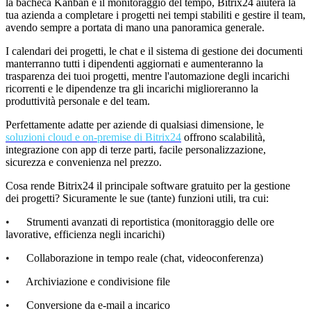
la bacheca Kanban e il monitoraggio del tempo, Bitrix24 aiuter
à la
tua
azienda a completare i progetti nei tempi stabiliti e gestire il team,
avendo sempre a portata di mano una panoramica generale.
I calendari dei progetti, le chat e il sistema di gestione dei documenti
manterranno tutti i dipendenti
aggiornati e aumenteranno la
trasparenza dei tuoi progetti, mentre l'automazione degli incarichi
ricorrenti e le dipendenze tra gli incarichi miglioreranno la
produttivit
à
personale e del team.
Perfettamente adatte per aziende di qualsiasi dimensione, le
soluzioni cloud e on-premise di Bitrix24
offrono scalabilit
à
,
integrazione con app di terze parti, facile personalizzazione,
sicurezza e convenienza nel prezzo.
Cosa rende Bitrix24 il principale software gratuito per la gestione
dei progetti? Sicuramente le sue (tante) funzioni utili, tra cui:
•
Strumenti avanzati di reportistica (monitoraggio delle ore
lavorative, efficienza negli incarichi)
•
Collaborazione in tempo reale (chat, videoconferenza)
•
Archiviazione e condivisione file
•
Conversione da e-mail a incarico