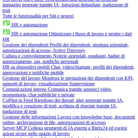
immagini generate tramite IA, istruzioni dettagliate, traduzione di
testi
Tutte le funzionalità per Siti e negozi
HR e automazione
HR e automazione
Ottimizzare i flussi di lavoro e gestire i dati
HR
Gestione dei dipendenti
Profili dei dipendenti, struttura aziendale,
autorizzazioni di accesso, Active Directory
Cultura e coinvolgimento
Notizie aziendali, sondaggi, badge di
apprezzamento, tag, notifiche personali
HR su dispositivi mobili
Chat, videochiamate, profili dei dipendenti,
approvazioni e notifiche mobile
Gestione del lavoro
Monitora le prestazioni dei dipendenti con KPI,
rapporti di lavoro, visualizzazione Supervisione
Comunicazioni interne
Comunica tramite annunci video,
promemoria, chat pubbliche e private
CoPilot in Feed
Riepilogo dei thread, idee generate tramite IA,
modifica e creazione di testi, scrittura di risposte tramite IA,
traduzione di testi
Gestione delle informazioni
Lavora con knowledge base, documenti
online, archiviazione di file, autorizzazioni di accesso
Server MCP
Collega strumenti di IA esterni a Bitrix24 ed esegui
azioni sicure nello spazio di lavoro