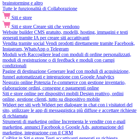
brainstorming e altro
Tutte le funzionalità di Collaborazione
Siti e store
Siti e store
Creare siti che vendono
Website builder
CMS gratuito, modelli, hosting, immagini e testi
generati tramite IA per creare siti accattivanti
Vendita tramite social
Vendi prodotti direttamente tramite Facebook,
Instagram, WhatsApp o Telegram
Moduli web
Raccogliere lead con moduli di ordine personalizzati,
moduli di registrazione o di feedback e moduli con campi
condizionali
Pagine di destinazione
Generare lead con moduli di acquisizione,
funnel automatizzati e integrazione con Google Analytics
Negozio online
Potenzia l'e-commerce con gestione inventario,
elaborazione ordini, consegne e pagamenti online
Siti e store online per dispositivi mobili
Design reattivo, ordini
online, gestione clienti, tutto su dispositivo mobile
Widget per siti web
Widget per dialogare in chat con i visitatori del
sito, utilizzare le app di messaggistica più diffuse e accettare richieste
di richiamata
Strumenti di marketing online
Incrementa le vendite con e-mail
marketing, annunci Facebook o Google Ads, automazione del
marketing, integrazione con il CRM
CoPilot in Siti e store
Testi accattivanti generati su richiesta,