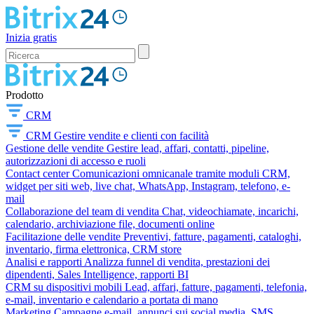
Inizia gratis
Prodotto
CRM
CRM
Gestire vendite e clienti con facilità
Gestione delle vendite
Gestire lead, affari, contatti, pipeline,
autorizzazioni di accesso e ruoli
Contact center
Comunicazioni omnicanale tramite moduli CRM,
widget per siti web, live chat, WhatsApp, Instagram, telefono, e-
mail
Collaborazione del team di vendita
Chat, videochiamate, incarichi,
calendario, archiviazione file, documenti online
Facilitazione delle vendite
Preventivi, fatture, pagamenti, cataloghi,
inventario, firma elettronica, CRM store
Analisi e rapporti
Analizza funnel di vendita, prestazioni dei
dipendenti, Sales Intelligence, rapporti BI
CRM su dispositivi mobili
Lead, affari, fatture, pagamenti, telefonia,
e-mail, inventario e calendario a portata di mano
Marketing
Campagne e-mail, annunci sui social media, SMS,