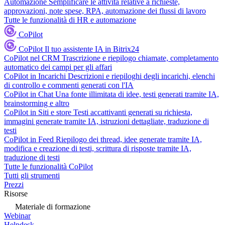
Automazione
Semplificare le attività relative a richieste,
approvazioni, note spese, RPA, automazione dei flussi di lavoro
Tutte le funzionalità di HR e automazione
CoPilot
CoPilot
Il tuo assistente IA in Bitrix24
CoPilot nel CRM
Trascrizione e riepilogo chiamate, completamento
automatico dei campi per gli affari
CoPilot in Incarichi
Descrizioni e riepiloghi degli incarichi, elenchi
di controllo e commenti generati con l'IA
CoPilot in Chat
Una fonte illimitata di idee, testi generati tramite IA,
brainstorming e altro
CoPilot in Siti e store
Testi accattivanti generati su richiesta,
immagini generate tramite IA, istruzioni dettagliate, traduzione di
testi
CoPilot in Feed
Riepilogo dei thread, idee generate tramite IA,
modifica e creazione di testi, scrittura di risposte tramite IA,
traduzione di testi
Tutte le funzionalità CoPilot
Tutti gli strumenti
Prezzi
Risorse
Materiale di formazione
Webinar
Helpdesk