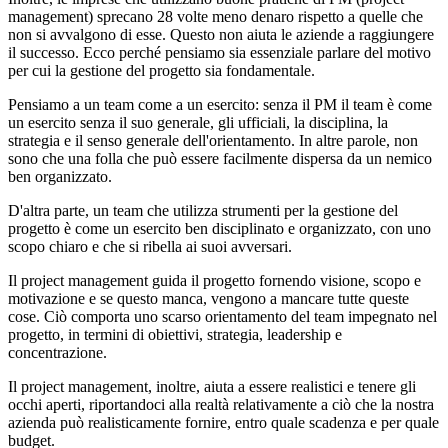
management) sprecano 28 volte meno denaro rispetto a quelle che
non si avvalgono di esse
.
Questo
non
aiuta
le
aziende a raggiungere
il successo. Ecco perché pensiamo sia essenziale parlare del motivo
per cui la gestione del progetto sia
fondamentale
.
Pensiamo a un team come a un esercito:
senza il PM
il team è come
un esercito senza il suo generale, gli ufficiali, la disciplina, la
strategia e il senso generale dell'orientamento. In altre parole, non
sono che una folla che può essere facilmente dispersa da un nemico
ben organizzato.
D'altra parte, un team che utilizza strumenti per la gestione del
progetto è come un esercito ben disciplinato e organizzato, con uno
scopo chiaro e che si ribella ai suoi avversari.
Il project management guida il progetto fornendo visione, scopo e
motivazione e se questo manca, vengono a mancare tutte queste
cose. Ciò comporta uno scarso orientamento del team impegnato nel
progetto, in termini di obiettivi, strategia, leadership e
concentrazione.
Il project management, inoltre, aiuta a essere realistici e tenere gli
occhi aperti, riportandoci alla realt
à
relativamente a
ci
ò che la nostra
azienda può realisticamente fornire, entro quale scadenza e per quale
budget.