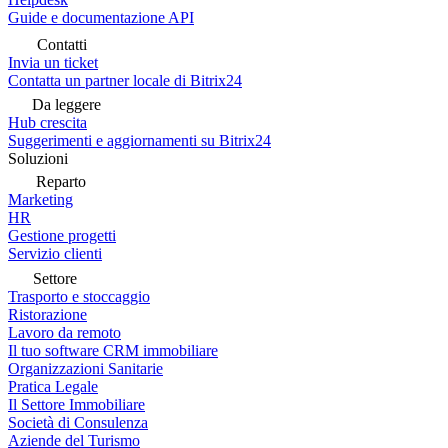
Guide e documentazione API
Contatti
Invia un ticket
Contatta un partner locale di Bitrix24
Da leggere
Hub crescita
Suggerimenti e aggiornamenti su Bitrix24
Soluzioni
Reparto
Marketing
HR
Gestione progetti
Servizio clienti
Settore
Trasporto e stoccaggio
Ristorazione
Lavoro da remoto
Il tuo software CRM immobiliare
Organizzazioni Sanitarie
Pratica Legale
Il Settore Immobiliare
Società di Consulenza
Aziende del Turismo