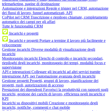
telemarketing, pagine di destinazione
Automazione e integrazioni
Regole e trigger nel CRM, automazione
dei flussi di lavoro, funnel automatizzati, API
CoPilot nel CRM
Trascrizione e riepilogo chiamate, completamento
automatico dei campi per gli affari
Tutte le funzionalità CRM
Incarichi e progetti
Incarichi e progetti
Portare a termine il lavoro più facilmente e
velocemente
Gestione incarichi
Diverse modalità di visualizzazione degli
incarichi
Monitoraggio incarichi
Elenchi di controllo e incarichi secondari,
riepiloghi degli incarichi, monitoraggio dei tempi, modalità focus e
supervisione
API e integrazioni
Collegare gli incarichi ad altri servizi tramite
integrazione API, per l'automazione avanzata degli incarichi
Gestione progetti
Progetti, gruppi di lavoro, pianificazione dei
progetti, ruoli, autorizzazioni di accesso
Prestazioni dei dipendenti
Favorisci la produttività con rapporti sugli
incarichi, gestione dei carichi di lavoro, efficienza negli incarichi e
KPI
Incarichi su dispositivi mobili
Creazione e monitoraggio degli
incarichi, notifiche, commenti e chat mobile