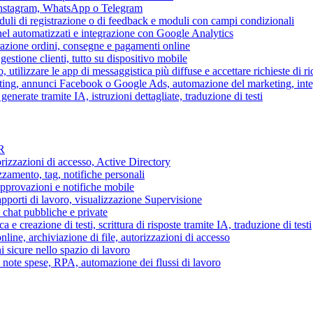
 Instagram, WhatsApp o Telegram
duli di registrazione o di feedback e moduli con campi condizionali
nel automatizzati e integrazione con Google Analytics
razione ordini, consegne e pagamenti online
gestione clienti, tutto su dispositivo mobile
o, utilizzare le app di messaggistica più diffuse e accettare richieste di r
eting, annunci Facebook o Google Ads, automazione del marketing, in
generate tramite IA, istruzioni dettagliate, traduzione di testi
HR
torizzazioni di accesso, Active Directory
zamento, tag, notifiche personali
approvazioni e notifiche mobile
apporti di lavoro, visualizzazione Supervisione
chat pubbliche e private
 e creazione di testi, scrittura di risposte tramite IA, traduzione di testi
ne, archiviazione di file, autorizzazioni di accesso
i sicure nello spazio di lavoro
ni, note spese, RPA, automazione dei flussi di lavoro