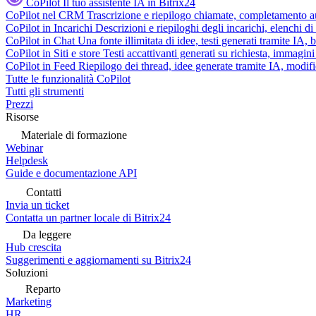
CoPilot
Il tuo assistente IA in Bitrix24
CoPilot nel CRM
Trascrizione e riepilogo chiamate, completamento au
CoPilot in Incarichi
Descrizioni e riepiloghi degli incarichi, elenchi d
CoPilot in Chat
Una fonte illimitata di idee, testi generati tramite IA, 
CoPilot in Siti e store
Testi accattivanti generati su richiesta, immagini 
CoPilot in Feed
Riepilogo dei thread, idee generate tramite IA, modifica
Tutte le funzionalità CoPilot
Tutti gli strumenti
Prezzi
Risorse
Materiale di formazione
Webinar
Helpdesk
Guide e documentazione API
Contatti
Invia un ticket
Contatta un partner locale di Bitrix24
Da leggere
Hub crescita
Suggerimenti e aggiornamenti su Bitrix24
Soluzioni
Reparto
Marketing
HR