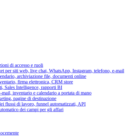
azioni di accesso e ruoli
per siti web, live chat, WhatsApp, Instagram, telefono, e-mail
lendario, archiviazione file, documenti online
nventario, firma elettronica, CRM store
i, Sales Intelligence, rapporti BI
 e-mail, inventario e calendario a portata di mano
eting, pagine di destinazione
 flussi di lavoro, funnel automatizzati, API
tomatico dei campi per gli affari
elocemente