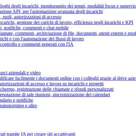
piloghi degli incarichi, monitoraggio dei tempi, modalità focus e supervi
grazione API, per l'automazione avanzata degli incarichi
, ruoli, autorizzazioni di accesso
ncarichi, gestione dei carichi di lavoro, efficienza negli incarichi e KPI
i, notifiche, commenti e chat mobile
mate, commenti, archiviazione di file, documenti, utenti esterni e mode
ichi e con l'automazione dei flussi di lavoro
i controllo e commenti generati con l'IA
unci aziendali e video
ificare facilmente i documenti online con i colleghi grazie al drive azi
utorizzazioni di accesso e lavora su incarichi e progetti
hermo, registrazione delle chiamate e sfondi personalizzati
renotazione di sale riunioni, sincronizzazione dei calendari
dario e notifiche
brainstorming e altro
ti tramite IA per creare siti accattivanti