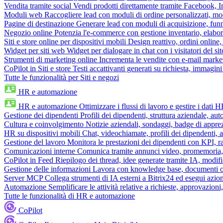
Vendita tramite social
Vendi prodotti direttamente tramite Facebook,
Moduli web
Raccogliere lead con moduli di ordine personalizzati, mo
Pagine di destinazione
Generare lead con moduli di acquisizione, fun
Negozio online
Potenzia l'e-commerce con gestione inventario, elabo
Siti e store online per dispositivi mobili
Design reattivo, ordini online, 
Widget per siti web
Widget per dialogare in chat con i visitatori del sit
Strumenti di marketing online
Incrementa le vendite con e-mail mark
CoPilot in Siti e store
Testi accattivanti generati su richiesta, immagini 
Tutte le funzionalità per Siti e negozi
HR e automazione
HR e automazione
Ottimizzare i flussi di lavoro e gestire i dati 
Gestione dei dipendenti
Profili dei dipendenti, struttura aziendale, au
Cultura e coinvolgimento
Notizie aziendali, sondaggi, badge di apprez
HR su dispositivi mobili
Chat, videochiamate, profili dei dipendenti, 
Gestione del lavoro
Monitora le prestazioni dei dipendenti con KPI, r
Comunicazioni interne
Comunica tramite annunci video, promemoria, 
CoPilot in Feed
Riepilogo dei thread, idee generate tramite IA, modifica
Gestione delle informazioni
Lavora con knowledge base, documenti onli
Server MCP
Collega strumenti di IA esterni a Bitrix24 ed esegui azion
Automazione
Semplificare le attività relative a richieste, approvazio
Tutte le funzionalità di HR e automazione
CoPilot