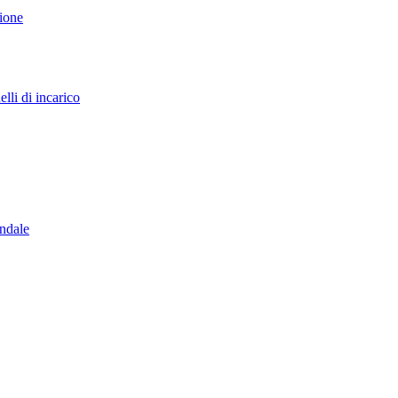
sione
lli di incarico
endale