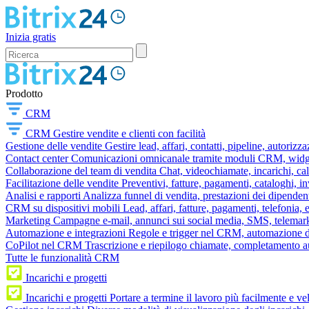
Inizia gratis
Prodotto
CRM
CRM
Gestire vendite e clienti con facilità
Gestione delle vendite
Gestire lead, affari, contatti, pipeline, autorizz
Contact center
Comunicazioni omnicanale tramite moduli CRM, widget 
Collaborazione del team di vendita
Chat, videochiamate, incarichi, ca
Facilitazione delle vendite
Preventivi, fatture, pagamenti, cataloghi, i
Analisi e rapporti
Analizza funnel di vendita, prestazioni dei dipendent
CRM su dispositivi mobili
Lead, affari, fatture, pagamenti, telefonia,
Marketing
Campagne e-mail, annunci sui social media, SMS, telemark
Automazione e integrazioni
Regole e trigger nel CRM, automazione dei
CoPilot nel CRM
Trascrizione e riepilogo chiamate, completamento au
Tutte le funzionalità CRM
Incarichi e progetti
Incarichi e progetti
Portare a termine il lavoro più facilmente e v