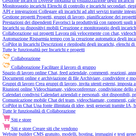
Gestione incarichi
Diverse modalità di visualizzazione degli incarichi
Monitoraggio incarichi
Elenchi di controllo e incarichi secondari, rie
API e integrazioni
Collegare gli incarichi ad altri servizi tramite inte
Gestione progetti
Progetti, gruppi di lavoro, pianificazione dei progetti
Prestazioni dei dipendenti
Favorisci la produttività con rapporti sugli i
Incarichi su dispositivi mobili
Creazione e monitoraggio degli incarich
Collaborazione sui progetti
Lavora più velocemente con chat, videochia
Automazione
Risparmia tempo con la creazione automatica degli incar
CoPilot in Incarichi
Descrizioni e riepiloghi degli incarichi, elenchi d
Tutte le funzionalità per Incarichi e progetti
Collaborazione
Collaborazione
Facilitare il lavoro di gruppo
Spazio di lavoro online
Chat, feed aziendale, commenti, reazioni, ann
Documenti online e archiviazione di file
Archiviare, condividere e mod
Gruppi di lavoro
Crea gruppi di lavoro, invita utenti esterni, imposta a
Riunioni online
Videochiamate, videoconferenze, condivisione dello sc
Calendari condivisi
Calendari aziendali e personali, slot disponibili, p
Comunicazione mobile
Chat del team, videochiamate, commenti, calen
CoPilot in Chat
Una fonte illimitata di idee, testi generati tramite IA, 
Tutte le funzionalità di Collaborazione
Siti e store
Siti e store
Creare siti che vendono
Website builder
CMS gratuito, modelli, hosting, immagini e testi genera