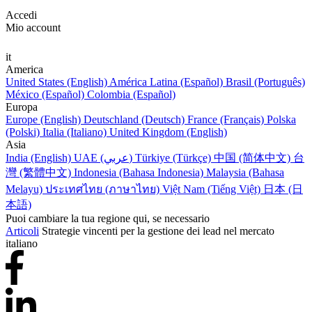
Accedi
Mio account
it
America
United States (English)
América Latina (Español)
Brasil (Português)
México (Español)
Colombia (Español)
Europa
Europe (English)
Deutschland (Deutsch)
France (Français)
Polska
(Polski)
Italia (Italiano)
United Kingdom (English)
Asia
India (English)
UAE (عربي)
Türkiye (Türkçe)
中国 (简体中文)
台
灣 (繁體中文)
Indonesia (Bahasa Indonesia)
Malaysia (Bahasa
Melayu)
ประเทศไทย (ภาษาไทย)
Việt Nam (Tiếng Việt)
日本 (日
本語)
Puoi cambiare la tua regione qui, se necessario
Articoli
Strategie vincenti per la gestione dei lead nel mercato
italiano