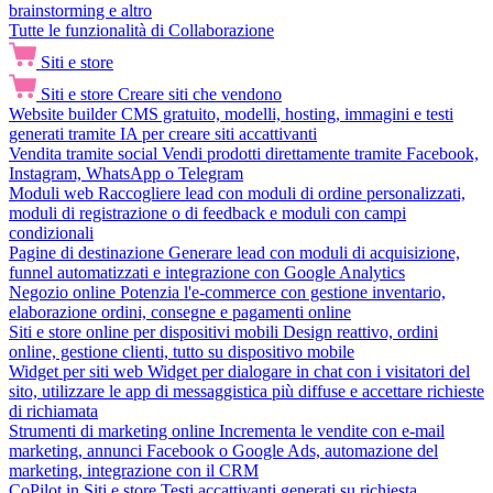
brainstorming e altro
Tutte le funzionalità di Collaborazione
Siti e store
Siti e store
Creare siti che vendono
Website builder
CMS gratuito, modelli, hosting, immagini e testi
generati tramite IA per creare siti accattivanti
Vendita tramite social
Vendi prodotti direttamente tramite Facebook,
Instagram, WhatsApp o Telegram
Moduli web
Raccogliere lead con moduli di ordine personalizzati,
moduli di registrazione o di feedback e moduli con campi
condizionali
Pagine di destinazione
Generare lead con moduli di acquisizione,
funnel automatizzati e integrazione con Google Analytics
Negozio online
Potenzia l'e-commerce con gestione inventario,
elaborazione ordini, consegne e pagamenti online
Siti e store online per dispositivi mobili
Design reattivo, ordini
online, gestione clienti, tutto su dispositivo mobile
Widget per siti web
Widget per dialogare in chat con i visitatori del
sito, utilizzare le app di messaggistica più diffuse e accettare richieste
di richiamata
Strumenti di marketing online
Incrementa le vendite con e-mail
marketing, annunci Facebook o Google Ads, automazione del
marketing, integrazione con il CRM
CoPilot in Siti e store
Testi accattivanti generati su richiesta,