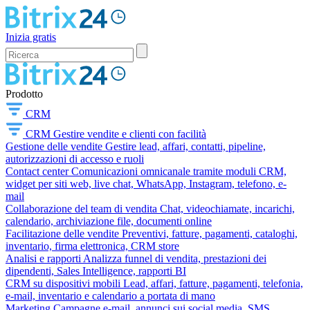
Inizia gratis
Prodotto
CRM
CRM
Gestire vendite e clienti con facilità
Gestione delle vendite
Gestire lead, affari, contatti, pipeline,
autorizzazioni di accesso e ruoli
Contact center
Comunicazioni omnicanale tramite moduli CRM,
widget per siti web, live chat, WhatsApp, Instagram, telefono, e-
mail
Collaborazione del team di vendita
Chat, videochiamate, incarichi,
calendario, archiviazione file, documenti online
Facilitazione delle vendite
Preventivi, fatture, pagamenti, cataloghi,
inventario, firma elettronica, CRM store
Analisi e rapporti
Analizza funnel di vendita, prestazioni dei
dipendenti, Sales Intelligence, rapporti BI
CRM su dispositivi mobili
Lead, affari, fatture, pagamenti, telefonia,
e-mail, inventario e calendario a portata di mano
Marketing
Campagne e-mail, annunci sui social media, SMS,