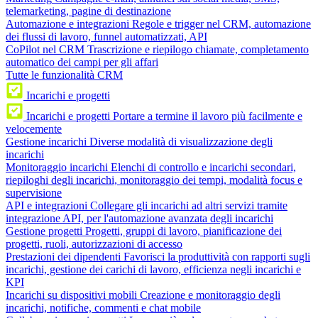
telemarketing, pagine di destinazione
Automazione e integrazioni
Regole e trigger nel CRM, automazione
dei flussi di lavoro, funnel automatizzati, API
CoPilot nel CRM
Trascrizione e riepilogo chiamate, completamento
automatico dei campi per gli affari
Tutte le funzionalità CRM
Incarichi e progetti
Incarichi e progetti
Portare a termine il lavoro più facilmente e
velocemente
Gestione incarichi
Diverse modalità di visualizzazione degli
incarichi
Monitoraggio incarichi
Elenchi di controllo e incarichi secondari,
riepiloghi degli incarichi, monitoraggio dei tempi, modalità focus e
supervisione
API e integrazioni
Collegare gli incarichi ad altri servizi tramite
integrazione API, per l'automazione avanzata degli incarichi
Gestione progetti
Progetti, gruppi di lavoro, pianificazione dei
progetti, ruoli, autorizzazioni di accesso
Prestazioni dei dipendenti
Favorisci la produttività con rapporti sugli
incarichi, gestione dei carichi di lavoro, efficienza negli incarichi e
KPI
Incarichi su dispositivi mobili
Creazione e monitoraggio degli
incarichi, notifiche, commenti e chat mobile