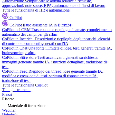
Automazione
Semplificare le attività relative a richieste,
approvazioni, note spese, RPA, automazione dei flussi di lavoro
Tutte le funzionalità di HR e automazione
CoPilot
CoPilot
Il tuo assistente IA in Bitrix24
CoPilot nel CRM
Trascrizione e riepilogo chiamate, completamento
automatico dei campi per gli affari
CoPilot in Incarichi
Descrizioni e riepiloghi degli incarichi, elenchi
di controllo e commenti generati con l'IA
CoPilot in Chat
Una fonte illimitata di idee, testi generati tramite IA,
brainstorming e altro
CoPilot in Siti e store
Testi accattivanti generati su richiesta,
immagini generate tramite IA, istruzioni dettagliate, traduzione di
testi
CoPilot in Feed
Riepilogo dei thread, idee generate tramite IA,
modifica e creazione di testi, scrittura di risposte tramite IA,
traduzione di testi
Tutte le funzionalità CoPilot
Tutti gli strumenti
Prezzi
Risorse
Materiale di formazione
Webinar
Helpdesk