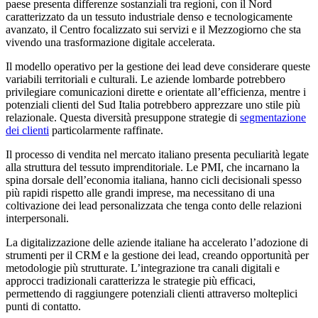
paese presenta differenze sostanziali tra regioni, con il Nord
caratterizzato da un tessuto industriale denso e tecnologicamente
avanzato, il Centro focalizzato sui servizi e il Mezzogiorno che sta
vivendo una trasformazione digitale accelerata.
Il modello operativo per la gestione dei lead deve considerare queste
variabili territoriali e culturali. Le aziende lombarde potrebbero
privilegiare comunicazioni dirette e orientate all’efficienza, mentre i
potenziali clienti del Sud Italia potrebbero apprezzare uno stile più
relazionale. Questa diversità presuppone strategie di
segmentazione
dei clienti
particolarmente raffinate.
Il processo di vendita nel mercato italiano presenta peculiarità legate
alla struttura del tessuto imprenditoriale. Le PMI, che incarnano la
spina dorsale dell’economia italiana, hanno cicli decisionali spesso
più rapidi rispetto alle grandi imprese, ma necessitano di una
coltivazione dei lead personalizzata che tenga conto delle relazioni
interpersonali.
La digitalizzazione delle aziende italiane ha accelerato l’adozione di
strumenti per il CRM e la gestione dei lead, creando opportunità per
metodologie più strutturate. L’integrazione tra canali digitali e
approcci tradizionali caratterizza le strategie più efficaci,
permettendo di raggiungere potenziali clienti attraverso molteplici
punti di contatto.