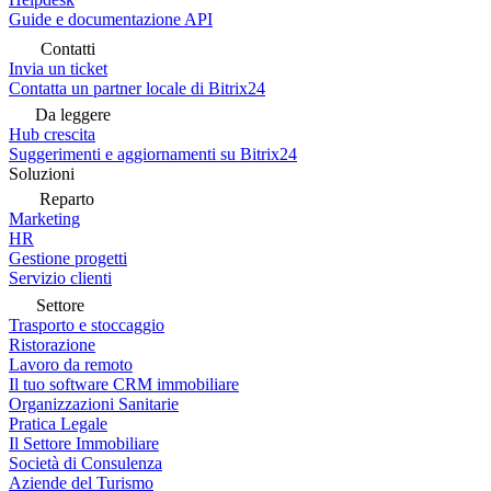
Guide e documentazione API
Contatti
Invia un ticket
Contatta un partner locale di Bitrix24
Da leggere
Hub crescita
Suggerimenti e aggiornamenti su Bitrix24
Soluzioni
Reparto
Marketing
HR
Gestione progetti
Servizio clienti
Settore
Trasporto e stoccaggio
Ristorazione
Lavoro da remoto
Il tuo software CRM immobiliare
Organizzazioni Sanitarie
Pratica Legale
Il Settore Immobiliare
Società di Consulenza
Aziende del Turismo