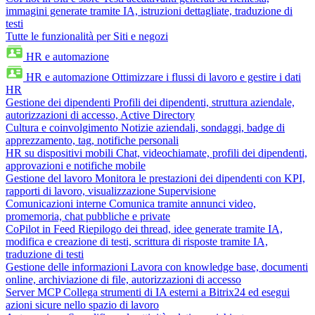
immagini generate tramite IA, istruzioni dettagliate, traduzione di
testi
Tutte le funzionalità per Siti e negozi
HR e automazione
HR e automazione
Ottimizzare i flussi di lavoro e gestire i dati
HR
Gestione dei dipendenti
Profili dei dipendenti, struttura aziendale,
autorizzazioni di accesso, Active Directory
Cultura e coinvolgimento
Notizie aziendali, sondaggi, badge di
apprezzamento, tag, notifiche personali
HR su dispositivi mobili
Chat, videochiamate, profili dei dipendenti,
approvazioni e notifiche mobile
Gestione del lavoro
Monitora le prestazioni dei dipendenti con KPI,
rapporti di lavoro, visualizzazione Supervisione
Comunicazioni interne
Comunica tramite annunci video,
promemoria, chat pubbliche e private
CoPilot in Feed
Riepilogo dei thread, idee generate tramite IA,
modifica e creazione di testi, scrittura di risposte tramite IA,
traduzione di testi
Gestione delle informazioni
Lavora con knowledge base, documenti
online, archiviazione di file, autorizzazioni di accesso
Server MCP
Collega strumenti di IA esterni a Bitrix24 ed esegui
azioni sicure nello spazio di lavoro