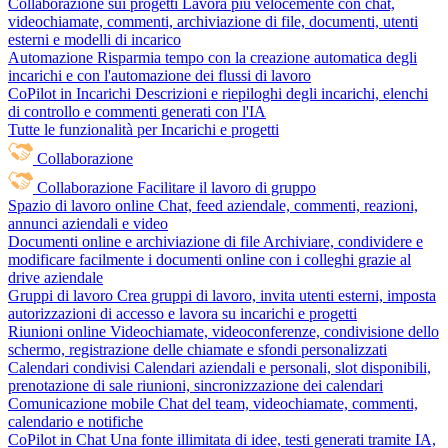
Collaborazione sui progetti
Lavora più velocemente con chat,
videochiamate, commenti, archiviazione di file, documenti, utenti
esterni e modelli di incarico
Automazione
Risparmia tempo con la creazione automatica degli
incarichi e con l'automazione dei flussi di lavoro
CoPilot in Incarichi
Descrizioni e riepiloghi degli incarichi, elenchi
di controllo e commenti generati con l'IA
Tutte le funzionalità per Incarichi e progetti
Collaborazione
Collaborazione
Facilitare il lavoro di gruppo
Spazio di lavoro online
Chat, feed aziendale, commenti, reazioni,
annunci aziendali e video
Documenti online e archiviazione di file
Archiviare, condividere e
modificare facilmente i documenti online con i colleghi grazie al
drive aziendale
Gruppi di lavoro
Crea gruppi di lavoro, invita utenti esterni, imposta
autorizzazioni di accesso e lavora su incarichi e progetti
Riunioni online
Videochiamate, videoconferenze, condivisione dello
schermo, registrazione delle chiamate e sfondi personalizzati
Calendari condivisi
Calendari aziendali e personali, slot disponibili,
prenotazione di sale riunioni, sincronizzazione dei calendari
Comunicazione mobile
Chat del team, videochiamate, commenti,
calendario e notifiche
CoPilot in Chat
Una fonte illimitata di idee, testi generati tramite IA,