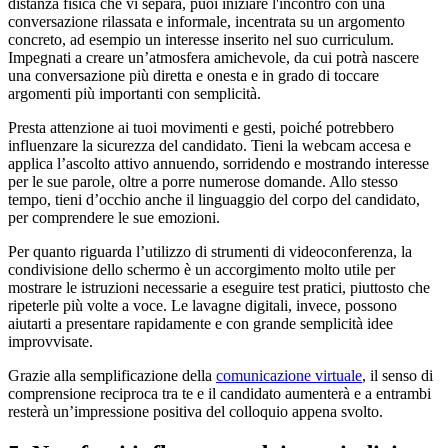
distanza fisica che vi separa, puoi iniziare l'incontro con una
conversazione rilassata e informale, incentrata su un argomento
concreto, ad esempio un interesse inserito nel suo curriculum.
Impegnati a creare un’atmosfera amichevole, da cui potrà nascere
una conversazione più diretta e onesta e in grado di toccare
argomenti più importanti con semplicità.
Presta attenzione ai tuoi movimenti e gesti, poiché potrebbero
influenzare la sicurezza del candidato. Tieni la webcam accesa e
applica l’ascolto attivo annuendo, sorridendo e mostrando interesse
per le sue parole, oltre a porre numerose domande. Allo stesso
tempo, tieni d’occhio anche il linguaggio del corpo del candidato,
per comprendere le sue emozioni.
Per quanto riguarda l’utilizzo di strumenti di videoconferenza, la
condivisione dello schermo è un accorgimento molto utile per
mostrare le istruzioni necessarie a eseguire test pratici, piuttosto che
ripeterle più volte a voce. Le lavagne digitali, invece, possono
aiutarti a presentare rapidamente e con grande semplicità idee
improvvisate.
Grazie alla semplificazione della
comunicazione virtuale
, il senso di
comprensione reciproca tra te e il candidato aumenterà e a entrambi
resterà un’impressione positiva del colloquio appena svolto.