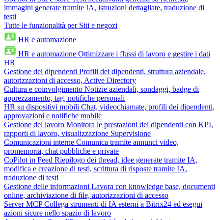
immagini generate tramite IA, istruzioni dettagliate, traduzione di
testi
Tutte le funzionalità per Siti e negozi
HR e automazione
HR e automazione
Ottimizzare i flussi di lavoro e gestire i dati
HR
Gestione dei dipendenti
Profili dei dipendenti, struttura aziendale,
autorizzazioni di accesso, Active Directory
Cultura e coinvolgimento
Notizie aziendali, sondaggi, badge di
apprezzamento, tag, notifiche personali
HR su dispositivi mobili
Chat, videochiamate, profili dei dipendenti,
approvazioni e notifiche mobile
Gestione del lavoro
Monitora le prestazioni dei dipendenti con KPI,
rapporti di lavoro, visualizzazione Supervisione
Comunicazioni interne
Comunica tramite annunci video,
promemoria, chat pubbliche e private
CoPilot in Feed
Riepilogo dei thread, idee generate tramite IA,
modifica e creazione di testi, scrittura di risposte tramite IA,
traduzione di testi
Gestione delle informazioni
Lavora con knowledge base, documenti
online, archiviazione di file, autorizzazioni di accesso
Server MCP
Collega strumenti di IA esterni a Bitrix24 ed esegui
azioni sicure nello spazio di lavoro