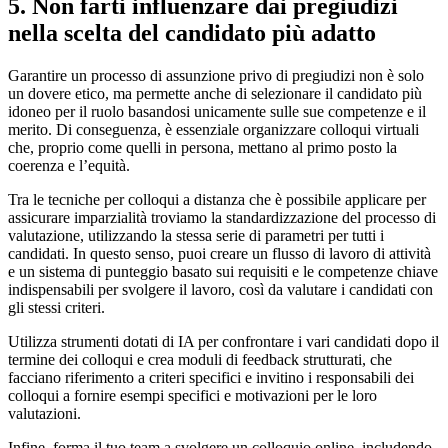
5. Non farti influenzare dai pregiudizi
nella scelta del candidato più adatto
Garantire un processo di assunzione privo di pregiudizi non è solo
un dovere etico, ma permette anche di selezionare il candidato più
idoneo per il ruolo basandosi unicamente sulle sue competenze e il
merito. Di conseguenza, è essenziale organizzare colloqui virtuali
che, proprio come quelli in persona, mettano al primo posto la
coerenza e l’equità.
Tra le tecniche per colloqui a distanza che è possibile applicare per
assicurare imparzialità troviamo la standardizzazione del processo di
valutazione, utilizzando la stessa serie di parametri per tutti i
candidati. In questo senso, puoi creare un flusso di lavoro di attività
e un sistema di punteggio basato sui requisiti e le competenze chiave
indispensabili per svolgere il lavoro, così da valutare i candidati con
gli stessi criteri.
Utilizza strumenti dotati di IA per confrontare i vari candidati dopo il
termine dei colloqui e crea moduli di feedback strutturati, che
facciano riferimento a criteri specifici e invitino i responsabili dei
colloqui a fornire esempi specifici e motivazioni per le loro
valutazioni.
Infine, forma il tuo team a svolgere un colloquio online, includendo