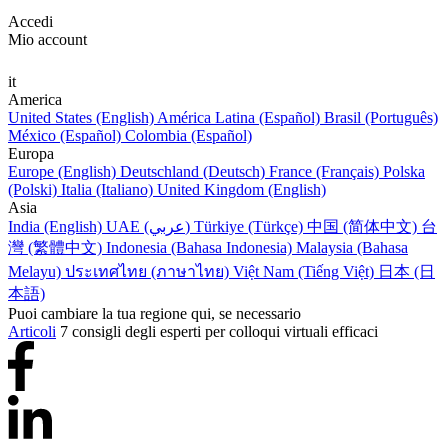
Accedi
Mio account
it
America
United States (English)
América Latina (Español)
Brasil (Português)
México (Español)
Colombia (Español)
Europa
Europe (English)
Deutschland (Deutsch)
France (Français)
Polska
(Polski)
Italia (Italiano)
United Kingdom (English)
Asia
India (English)
UAE (عربي)
Türkiye (Türkçe)
中国 (简体中文)
台
灣 (繁體中文)
Indonesia (Bahasa Indonesia)
Malaysia (Bahasa
Melayu)
ประเทศไทย (ภาษาไทย)
Việt Nam (Tiếng Việt)
日本 (日
本語)
Puoi cambiare la tua regione qui, se necessario
Articoli
7 consigli degli esperti per colloqui virtuali efficaci