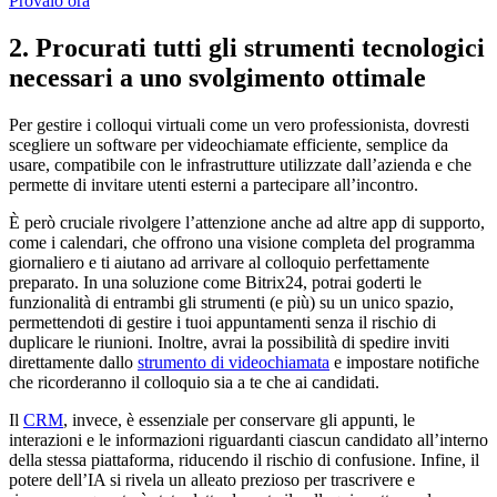
Provalo ora
2. Procurati tutti gli strumenti tecnologici
necessari a uno svolgimento ottimale
Per gestire i colloqui virtuali come un vero professionista, dovresti
scegliere un software per videochiamate efficiente, semplice da
usare, compatibile con le infrastrutture utilizzate dall’azienda e che
permette di invitare utenti esterni a partecipare all’incontro.
È però cruciale rivolgere l’attenzione anche ad altre app di supporto,
come i calendari, che offrono una visione completa del programma
giornaliero e ti aiutano ad arrivare al colloquio perfettamente
preparato. In una soluzione come Bitrix24, potrai goderti le
funzionalità di entrambi gli strumenti (e più) su un unico spazio,
permettendoti di gestire i tuoi appuntamenti senza il rischio di
duplicare le riunioni. Inoltre, avrai la possibilità di spedire inviti
direttamente dallo
strumento di videochiamata
e impostare notifiche
che ricorderanno il colloquio sia a te che ai candidati.
Il
CRM
, invece, è essenziale per conservare gli appunti, le
interazioni e le informazioni riguardanti ciascun candidato all’interno
della stessa piattaforma, riducendo il rischio di confusione. Infine, il
potere dell’IA si rivela un alleato prezioso per trascrivere e