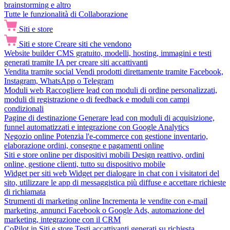
brainstorming e altro
Tutte le funzionalità di Collaborazione
Siti e store
Siti e store
Creare siti che vendono
Website builder
CMS gratuito, modelli, hosting, immagini e testi
generati tramite IA per creare siti accattivanti
Vendita tramite social
Vendi prodotti direttamente tramite Facebook,
Instagram, WhatsApp o Telegram
Moduli web
Raccogliere lead con moduli di ordine personalizzati,
moduli di registrazione o di feedback e moduli con campi
condizionali
Pagine di destinazione
Generare lead con moduli di acquisizione,
funnel automatizzati e integrazione con Google Analytics
Negozio online
Potenzia l'e-commerce con gestione inventario,
elaborazione ordini, consegne e pagamenti online
Siti e store online per dispositivi mobili
Design reattivo, ordini
online, gestione clienti, tutto su dispositivo mobile
Widget per siti web
Widget per dialogare in chat con i visitatori del
sito, utilizzare le app di messaggistica più diffuse e accettare richieste
di richiamata
Strumenti di marketing online
Incrementa le vendite con e-mail
marketing, annunci Facebook o Google Ads, automazione del
marketing, integrazione con il CRM
CoPilot in Siti e store
Testi accattivanti generati su richiesta,