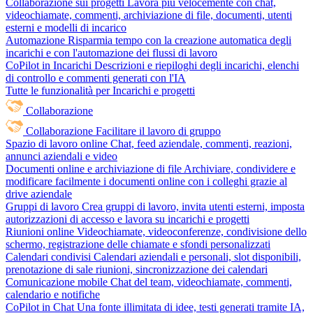
Collaborazione sui progetti
Lavora più velocemente con chat,
videochiamate, commenti, archiviazione di file, documenti, utenti
esterni e modelli di incarico
Automazione
Risparmia tempo con la creazione automatica degli
incarichi e con l'automazione dei flussi di lavoro
CoPilot in Incarichi
Descrizioni e riepiloghi degli incarichi, elenchi
di controllo e commenti generati con l'IA
Tutte le funzionalità per Incarichi e progetti
Collaborazione
Collaborazione
Facilitare il lavoro di gruppo
Spazio di lavoro online
Chat, feed aziendale, commenti, reazioni,
annunci aziendali e video
Documenti online e archiviazione di file
Archiviare, condividere e
modificare facilmente i documenti online con i colleghi grazie al
drive aziendale
Gruppi di lavoro
Crea gruppi di lavoro, invita utenti esterni, imposta
autorizzazioni di accesso e lavora su incarichi e progetti
Riunioni online
Videochiamate, videoconferenze, condivisione dello
schermo, registrazione delle chiamate e sfondi personalizzati
Calendari condivisi
Calendari aziendali e personali, slot disponibili,
prenotazione di sale riunioni, sincronizzazione dei calendari
Comunicazione mobile
Chat del team, videochiamate, commenti,
calendario e notifiche
CoPilot in Chat
Una fonte illimitata di idee, testi generati tramite IA,