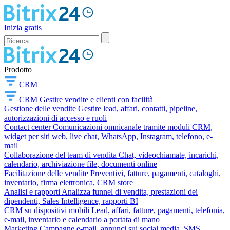
Inizia gratis
Prodotto
CRM
CRM
Gestire vendite e clienti con facilità
Gestione delle vendite
Gestire lead, affari, contatti, pipeline,
autorizzazioni di accesso e ruoli
Contact center
Comunicazioni omnicanale tramite moduli CRM,
widget per siti web, live chat, WhatsApp, Instagram, telefono, e-
mail
Collaborazione del team di vendita
Chat, videochiamate, incarichi,
calendario, archiviazione file, documenti online
Facilitazione delle vendite
Preventivi, fatture, pagamenti, cataloghi,
inventario, firma elettronica, CRM store
Analisi e rapporti
Analizza funnel di vendita, prestazioni dei
dipendenti, Sales Intelligence, rapporti BI
CRM su dispositivi mobili
Lead, affari, fatture, pagamenti, telefonia,
e-mail, inventario e calendario a portata di mano
Marketing
Campagne e-mail, annunci sui social media, SMS,