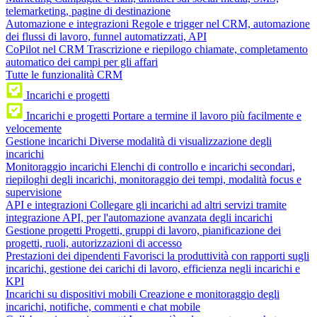
telemarketing, pagine di destinazione
Automazione e integrazioni
Regole e trigger nel CRM, automazione
dei flussi di lavoro, funnel automatizzati, API
CoPilot nel CRM
Trascrizione e riepilogo chiamate, completamento
automatico dei campi per gli affari
Tutte le funzionalità CRM
Incarichi e progetti
Incarichi e progetti
Portare a termine il lavoro più facilmente e
velocemente
Gestione incarichi
Diverse modalità di visualizzazione degli
incarichi
Monitoraggio incarichi
Elenchi di controllo e incarichi secondari,
riepiloghi degli incarichi, monitoraggio dei tempi, modalità focus e
supervisione
API e integrazioni
Collegare gli incarichi ad altri servizi tramite
integrazione API, per l'automazione avanzata degli incarichi
Gestione progetti
Progetti, gruppi di lavoro, pianificazione dei
progetti, ruoli, autorizzazioni di accesso
Prestazioni dei dipendenti
Favorisci la produttività con rapporti sugli
incarichi, gestione dei carichi di lavoro, efficienza negli incarichi e
KPI
Incarichi su dispositivi mobili
Creazione e monitoraggio degli
incarichi, notifiche, commenti e chat mobile