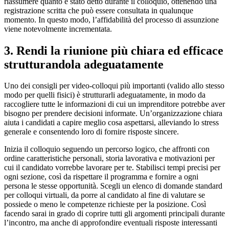
riassumere quanto è stato detto durante il colloquio, ottenendo una
registrazione scritta che può essere consultata in qualunque
momento. In questo modo, l’affidabilità del processo di assunzione
viene notevolmente incrementata.
3. Rendi la riunione più chiara ed efficace
strutturandola adeguatamente
Uno dei consigli per video-colloqui più importanti (valido allo stesso
modo per quelli fisici) è strutturarli adeguatamente, in modo da
raccogliere tutte le informazioni di cui un imprenditore potrebbe aver
bisogno per prendere decisioni informate. Un’organizzazione chiara
aiuta i candidati a capire meglio cosa aspettarsi, alleviando lo stress
generale e consentendo loro di fornire risposte sincere.
Inizia il colloquio seguendo un percorso logico, che affronti con
ordine caratteristiche personali, storia lavorativa e motivazioni per
cui il candidato vorrebbe lavorare per te. Stabilisci tempi precisi per
ogni sezione, così da rispettare il programma e fornire a ogni
persona le stesse opportunità. Scegli un elenco di domande standard
per colloqui virtuali, da porre al candidato al fine di valutare se
possiede o meno le competenze richieste per la posizione. Così
facendo sarai in grado di coprire tutti gli argomenti principali durante
l’incontro, ma anche di approfondire eventuali risposte interessanti