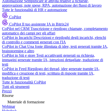
Automazione
Semplificare le attività relative a richieste,
approvazioni, note spese, RPA, automazione dei flussi di lavoro
Tutte le funzionalità di HR e automazione
CoPilot
CoPilot
Il tuo assistente IA in Bitrix24
CoPilot nel CRM
Trascrizione e riepilogo chiamate, completamento
automatico dei campi per gli affari
CoPilot in Incarichi
Descrizioni e riepiloghi degli incarichi, elenchi
di controllo e commenti generati con l'IA
CoPilot in Chat
Una fonte illimitata di idee, testi generati tramite IA,
brainstorming e altro
CoPilot in Siti e store
Testi accattivanti generati su richiesta,
immagini generate tramite IA, istruzioni dettagliate, traduzione di
testi
CoPilot in Feed
Riepilogo dei thread, idee generate tramite IA,
modifica e creazione di testi, scrittura di risposte tramite IA,
traduzione di testi
Tutte le funzionalità CoPilot
Tutti gli strumenti
Prezzi
Risorse
Materiale di formazione
Webinar
Helpdesk