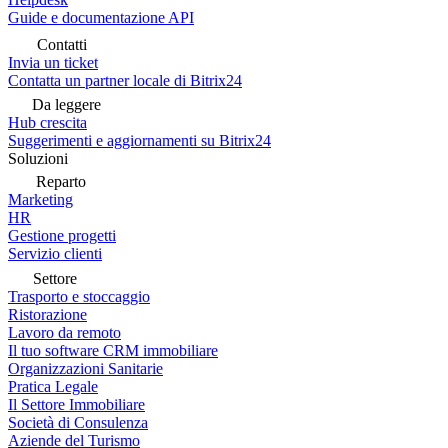
Guide e documentazione API
Contatti
Invia un ticket
Contatta un partner locale di Bitrix24
Da leggere
Hub crescita
Suggerimenti e aggiornamenti su Bitrix24
Soluzioni
Reparto
Marketing
HR
Gestione progetti
Servizio clienti
Settore
Trasporto e stoccaggio
Ristorazione
Lavoro da remoto
Il tuo software CRM immobiliare
Organizzazioni Sanitarie
Pratica Legale
Il Settore Immobiliare
Società di Consulenza
Aziende del Turismo