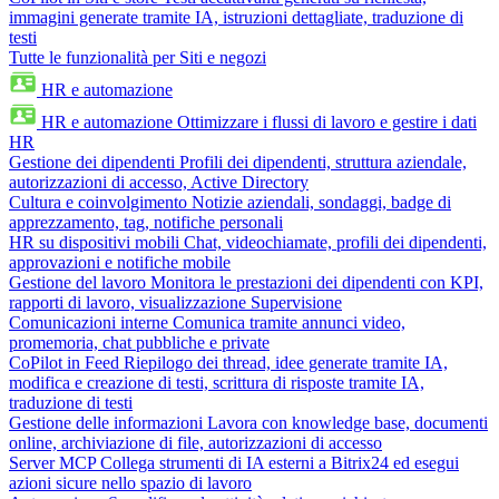
immagini generate tramite IA, istruzioni dettagliate, traduzione di
testi
Tutte le funzionalità per Siti e negozi
HR e automazione
HR e automazione
Ottimizzare i flussi di lavoro e gestire i dati
HR
Gestione dei dipendenti
Profili dei dipendenti, struttura aziendale,
autorizzazioni di accesso, Active Directory
Cultura e coinvolgimento
Notizie aziendali, sondaggi, badge di
apprezzamento, tag, notifiche personali
HR su dispositivi mobili
Chat, videochiamate, profili dei dipendenti,
approvazioni e notifiche mobile
Gestione del lavoro
Monitora le prestazioni dei dipendenti con KPI,
rapporti di lavoro, visualizzazione Supervisione
Comunicazioni interne
Comunica tramite annunci video,
promemoria, chat pubbliche e private
CoPilot in Feed
Riepilogo dei thread, idee generate tramite IA,
modifica e creazione di testi, scrittura di risposte tramite IA,
traduzione di testi
Gestione delle informazioni
Lavora con knowledge base, documenti
online, archiviazione di file, autorizzazioni di accesso
Server MCP
Collega strumenti di IA esterni a Bitrix24 ed esegui
azioni sicure nello spazio di lavoro