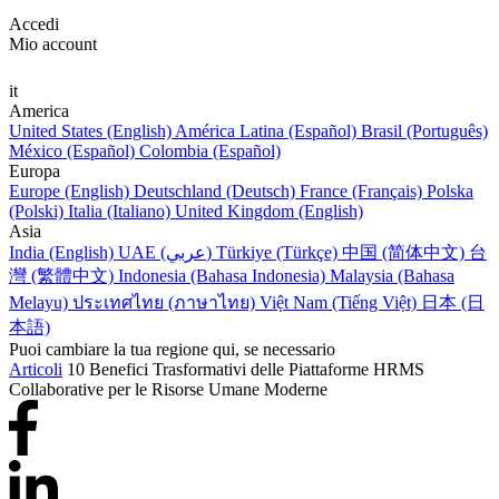
Accedi
Mio account
it
America
United States (English)
América Latina (Español)
Brasil (Português)
México (Español)
Colombia (Español)
Europa
Europe (English)
Deutschland (Deutsch)
France (Français)
Polska
(Polski)
Italia (Italiano)
United Kingdom (English)
Asia
India (English)
UAE (عربي)
Türkiye (Türkçe)
中国 (简体中文)
台
灣 (繁體中文)
Indonesia (Bahasa Indonesia)
Malaysia (Bahasa
Melayu)
ประเทศไทย (ภาษาไทย)
Việt Nam (Tiếng Việt)
日本 (日
本語)
Puoi cambiare la tua regione qui, se necessario
Articoli
10 Benefici Trasformativi delle Piattaforme HRMS
Collaborative per le Risorse Umane Moderne