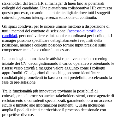
stakeholder, dal team HR ai manager di linea fino ai potenziali
colleghi del candidato. Una piattaforma collaborativa HR ottimizza
questo processo, creando un ambiente digitale dove tutti i soggetti
coinvolti possono interagire senza soluzione di continuità.
Gli spazi condivisi per le risorse umane mettono a disposizione di
tutti i membri del comitato di selezione l’
accesso ai profili dei
candidati
, per condividere valutazioni e coordinarsi per i colloqui. I
manager possono specificare dettagliatamente i requisiti della
posizione, mentre i colleghi possono fornire input preziosi sulle
competenze tecniche e culturali necessarie.
La tecnologia automatizza le attività ripetitive come lo screening
iniziale dei CV, decongestionando il carico operativo e orientando le
risorse verso attività a maggior valore aggiunto come i colloqui
approfonditi. Gli algoritmi di matching possono identificare i
candidati più promettenti in base a criteri predefiniti, accelerando la
fase di pre-selezione.
Tra le funzionalità più innovative troviamo la possibilità di
coinvolgere nel processo anche stakeholder esterni, come agenzie di
reclutamento o consulenti specializzati, garantendo loro un accesso
sicuro e limitato alle informazioni pertinenti. Questa inclusione
amplia il pool di talenti e arricchisce il processo decisionale con
prospettive diverse.