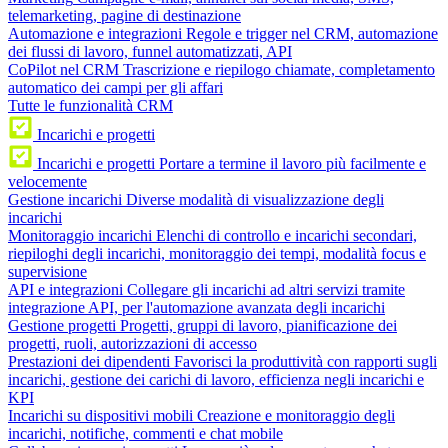
telemarketing, pagine di destinazione
Automazione e integrazioni
Regole e trigger nel CRM, automazione
dei flussi di lavoro, funnel automatizzati, API
CoPilot nel CRM
Trascrizione e riepilogo chiamate, completamento
automatico dei campi per gli affari
Tutte le funzionalità CRM
Incarichi e progetti
Incarichi e progetti
Portare a termine il lavoro più facilmente e
velocemente
Gestione incarichi
Diverse modalità di visualizzazione degli
incarichi
Monitoraggio incarichi
Elenchi di controllo e incarichi secondari,
riepiloghi degli incarichi, monitoraggio dei tempi, modalità focus e
supervisione
API e integrazioni
Collegare gli incarichi ad altri servizi tramite
integrazione API, per l'automazione avanzata degli incarichi
Gestione progetti
Progetti, gruppi di lavoro, pianificazione dei
progetti, ruoli, autorizzazioni di accesso
Prestazioni dei dipendenti
Favorisci la produttività con rapporti sugli
incarichi, gestione dei carichi di lavoro, efficienza negli incarichi e
KPI
Incarichi su dispositivi mobili
Creazione e monitoraggio degli
incarichi, notifiche, commenti e chat mobile