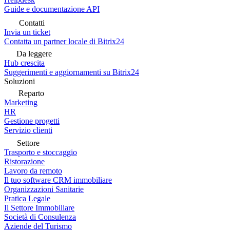
Guide e documentazione API
Contatti
Invia un ticket
Contatta un partner locale di Bitrix24
Da leggere
Hub crescita
Suggerimenti e aggiornamenti su Bitrix24
Soluzioni
Reparto
Marketing
HR
Gestione progetti
Servizio clienti
Settore
Trasporto e stoccaggio
Ristorazione
Lavoro da remoto
Il tuo software CRM immobiliare
Organizzazioni Sanitarie
Pratica Legale
Il Settore Immobiliare
Società di Consulenza
Aziende del Turismo