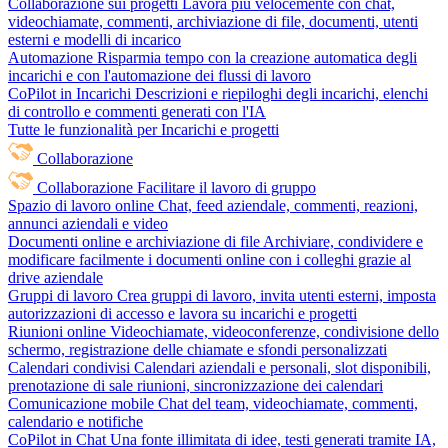
Collaborazione sui progetti
Lavora più velocemente con chat,
videochiamate, commenti, archiviazione di file, documenti, utenti
esterni e modelli di incarico
Automazione
Risparmia tempo con la creazione automatica degli
incarichi e con l'automazione dei flussi di lavoro
CoPilot in Incarichi
Descrizioni e riepiloghi degli incarichi, elenchi
di controllo e commenti generati con l'IA
Tutte le funzionalità per Incarichi e progetti
Collaborazione
Collaborazione
Facilitare il lavoro di gruppo
Spazio di lavoro online
Chat, feed aziendale, commenti, reazioni,
annunci aziendali e video
Documenti online e archiviazione di file
Archiviare, condividere e
modificare facilmente i documenti online con i colleghi grazie al
drive aziendale
Gruppi di lavoro
Crea gruppi di lavoro, invita utenti esterni, imposta
autorizzazioni di accesso e lavora su incarichi e progetti
Riunioni online
Videochiamate, videoconferenze, condivisione dello
schermo, registrazione delle chiamate e sfondi personalizzati
Calendari condivisi
Calendari aziendali e personali, slot disponibili,
prenotazione di sale riunioni, sincronizzazione dei calendari
Comunicazione mobile
Chat del team, videochiamate, commenti,
calendario e notifiche
CoPilot in Chat
Una fonte illimitata di idee, testi generati tramite IA,