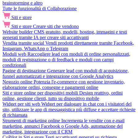
brainstorming e altro
Tutte le funzionalità di Collaborazione
Siti e store
Siti e store
Creare siti che vendono
Website builder
CMS gratuito, modelli, hosting, immagini e testi
generati tramite IA per creare siti accattivanti
Vendita tramite social
Vendi prodotti direttamente tramite Facebook,
Instagram, WhatsApp o Telegram
Moduli web
Raccogliere lead con moduli di ordine personalizzati,
moduli di registrazione o di feedback e moduli con campi
condizionali
Pagine di destinazione
Generare lead con moduli di acquisizione,
funnel automatizzati e integrazione con Google Analytics
Negozio online
Potenzia l'e-commerce con gestione inventario,
elaborazione ordini, consegne e pagamenti online
Siti e store online per dispositivi mobili
Design reattivo, ordini
online, gestione clienti, tutto su dispositivo mobile
Widget per siti web
Widget per dialogare in chat con i visitatori del
sito, utilizzare le app di messaggistica più diffuse e accettare richieste
di richiamata
Strumenti di marketing online
Incrementa le vendite con e-mail
marketing, annunci Facebook o Google Ads, automazione del
marketing, integrazione con il CRM
CoPilot in Siti e store
Testi accattivanti generati su richiesta,