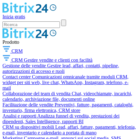
Inizia gratis
Prodotto
CRM
CRM
Gestire vendite e clienti con facilità
Gestione delle vendite
Gestire lead, affari, contatti, pipeline,
autorizzazioni di accesso e ruoli
Contact center
Comunicazioni omnicanale tramite moduli CRM,
widget per siti web, live chat, WhatsApp, Instagram, telefono, e-
mail
Collaborazione del team di vendita
Chat, videochiamate, incarichi,
calendario, archiviazione file, documenti online
Facilitazione delle vendite
Preventivi, fatture, pagamenti, cataloghi,
inventario, firma elettronica, CRM store
Analisi e rapporti
Analizza funnel di vendita, prestazioni dei
dipendenti, Sales Intelligence, rapporti BI
CRM su dispositivi mobili
Lead, affari, fatture, pagamenti, telefonia,
e-mail, inventario e calendario a portata di mano
Marketing
Campagne e-mail, annunci sui social media, SMS,