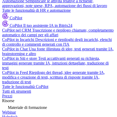
Automazione
Semplificare le attività relative a richieste,
approvazioni, note spese, RPA, automazione dei flussi di lavoro
Tutte le funzionalità di HR e automazione
CoPilot
CoPilot
Il tuo assistente IA in Bitrix24
CoPilot nel CRM
Trascrizione e riepilogo chiamate, completamento
automatico dei campi per gli affari
CoPilot in Incarichi
Descrizioni e riepiloghi degli incarichi, elenchi
di controllo e commenti generati con l'IA
CoPilot in Chat
Una fonte illimitata di idee, testi generati tramite IA,
brainstorming e altro
CoPilot in Siti e store
Testi accattivanti generati su richiesta,
immagini generate tramite IA, istruzioni dettagliate, traduzione di
testi
CoPilot in Feed
Riepilogo dei thread, idee generate tramite IA,
modifica e creazione di testi, scrittura di risposte tramite IA,
traduzione di testi
Tutte le funzionalità CoPilot
Tutti gli strumenti
Prezzi
Risorse
Materiale di formazione
Webinar
Helpdesk