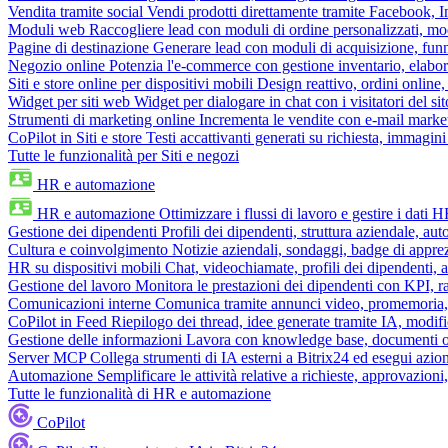
Vendita tramite social
Vendi prodotti direttamente tramite Facebook,
Moduli web
Raccogliere lead con moduli di ordine personalizzati, mo
Pagine di destinazione
Generare lead con moduli di acquisizione, fun
Negozio online
Potenzia l'e-commerce con gestione inventario, elabo
Siti e store online per dispositivi mobili
Design reattivo, ordini online, 
Widget per siti web
Widget per dialogare in chat con i visitatori del sit
Strumenti di marketing online
Incrementa le vendite con e-mail mark
CoPilot in Siti e store
Testi accattivanti generati su richiesta, immagini 
Tutte le funzionalità per Siti e negozi
HR e automazione
HR e automazione
Ottimizzare i flussi di lavoro e gestire i dati 
Gestione dei dipendenti
Profili dei dipendenti, struttura aziendale, au
Cultura e coinvolgimento
Notizie aziendali, sondaggi, badge di apprez
HR su dispositivi mobili
Chat, videochiamate, profili dei dipendenti, 
Gestione del lavoro
Monitora le prestazioni dei dipendenti con KPI, r
Comunicazioni interne
Comunica tramite annunci video, promemoria, 
CoPilot in Feed
Riepilogo dei thread, idee generate tramite IA, modifica
Gestione delle informazioni
Lavora con knowledge base, documenti onli
Server MCP
Collega strumenti di IA esterni a Bitrix24 ed esegui azion
Automazione
Semplificare le attività relative a richieste, approvazio
Tutte le funzionalità di HR e automazione
CoPilot