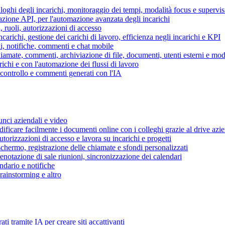
piloghi degli incarichi, monitoraggio dei tempi, modalità focus e supervi
grazione API, per l'automazione avanzata degli incarichi
, ruoli, autorizzazioni di accesso
ncarichi, gestione dei carichi di lavoro, efficienza negli incarichi e KPI
i, notifiche, commenti e chat mobile
mate, commenti, archiviazione di file, documenti, utenti esterni e mode
ichi e con l'automazione dei flussi di lavoro
i controllo e commenti generati con l'IA
unci aziendali e video
ificare facilmente i documenti online con i colleghi grazie al drive azi
utorizzazioni di accesso e lavora su incarichi e progetti
hermo, registrazione delle chiamate e sfondi personalizzati
renotazione di sale riunioni, sincronizzazione dei calendari
dario e notifiche
brainstorming e altro
ti tramite IA per creare siti accattivanti