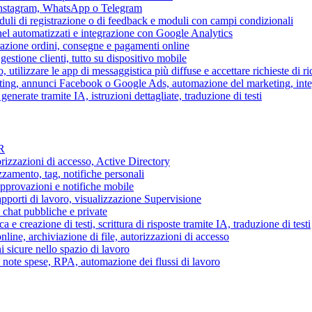
 Instagram, WhatsApp o Telegram
duli di registrazione o di feedback e moduli con campi condizionali
nel automatizzati e integrazione con Google Analytics
razione ordini, consegne e pagamenti online
gestione clienti, tutto su dispositivo mobile
o, utilizzare le app di messaggistica più diffuse e accettare richieste di r
eting, annunci Facebook o Google Ads, automazione del marketing, in
generate tramite IA, istruzioni dettagliate, traduzione di testi
HR
torizzazioni di accesso, Active Directory
zamento, tag, notifiche personali
approvazioni e notifiche mobile
apporti di lavoro, visualizzazione Supervisione
chat pubbliche e private
 e creazione di testi, scrittura di risposte tramite IA, traduzione di testi
ne, archiviazione di file, autorizzazioni di accesso
i sicure nello spazio di lavoro
ni, note spese, RPA, automazione dei flussi di lavoro