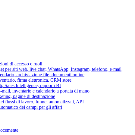
azioni di accesso e ruoli
per siti web, live chat, WhatsApp, Instagram, telefono, e-mail
lendario, archiviazione file, documenti online
nventario, firma elettronica, CRM store
i, Sales Intelligence, rapporti BI
 e-mail, inventario e calendario a portata di mano
eting, pagine di destinazione
 flussi di lavoro, funnel automatizzati, API
tomatico dei campi per gli affari
elocemente