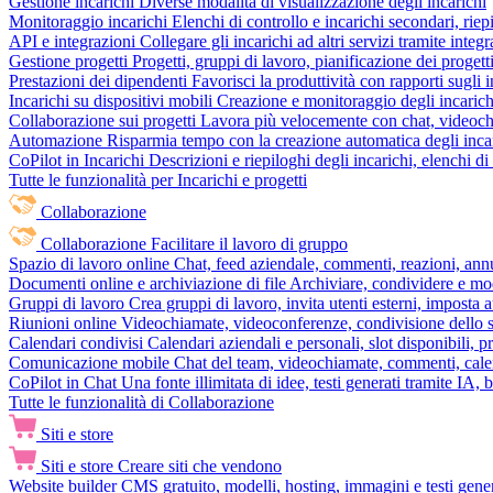
Gestione incarichi
Diverse modalità di visualizzazione degli incarichi
Monitoraggio incarichi
Elenchi di controllo e incarichi secondari, rie
API e integrazioni
Collegare gli incarichi ad altri servizi tramite inte
Gestione progetti
Progetti, gruppi di lavoro, pianificazione dei progetti
Prestazioni dei dipendenti
Favorisci la produttività con rapporti sugli i
Incarichi su dispositivi mobili
Creazione e monitoraggio degli incarich
Collaborazione sui progetti
Lavora più velocemente con chat, videochia
Automazione
Risparmia tempo con la creazione automatica degli incar
CoPilot in Incarichi
Descrizioni e riepiloghi degli incarichi, elenchi d
Tutte le funzionalità per Incarichi e progetti
Collaborazione
Collaborazione
Facilitare il lavoro di gruppo
Spazio di lavoro online
Chat, feed aziendale, commenti, reazioni, ann
Documenti online e archiviazione di file
Archiviare, condividere e mod
Gruppi di lavoro
Crea gruppi di lavoro, invita utenti esterni, imposta a
Riunioni online
Videochiamate, videoconferenze, condivisione dello sc
Calendari condivisi
Calendari aziendali e personali, slot disponibili, p
Comunicazione mobile
Chat del team, videochiamate, commenti, calen
CoPilot in Chat
Una fonte illimitata di idee, testi generati tramite IA, 
Tutte le funzionalità di Collaborazione
Siti e store
Siti e store
Creare siti che vendono
Website builder
CMS gratuito, modelli, hosting, immagini e testi genera