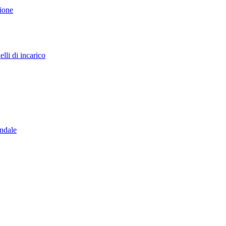
sione
lli di incarico
endale