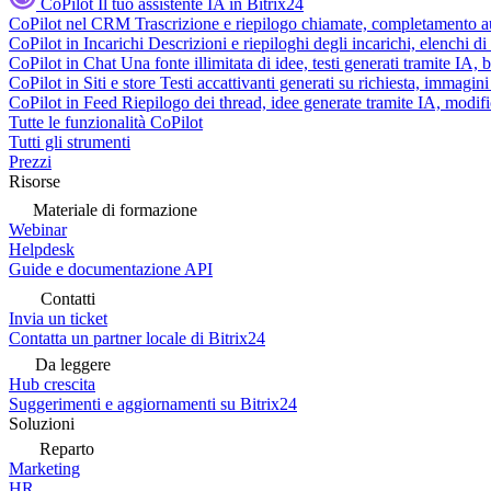
CoPilot
Il tuo assistente IA in Bitrix24
CoPilot nel CRM
Trascrizione e riepilogo chiamate, completamento au
CoPilot in Incarichi
Descrizioni e riepiloghi degli incarichi, elenchi d
CoPilot in Chat
Una fonte illimitata di idee, testi generati tramite IA, 
CoPilot in Siti e store
Testi accattivanti generati su richiesta, immagini 
CoPilot in Feed
Riepilogo dei thread, idee generate tramite IA, modifica
Tutte le funzionalità CoPilot
Tutti gli strumenti
Prezzi
Risorse
Materiale di formazione
Webinar
Helpdesk
Guide e documentazione API
Contatti
Invia un ticket
Contatta un partner locale di Bitrix24
Da leggere
Hub crescita
Suggerimenti e aggiornamenti su Bitrix24
Soluzioni
Reparto
Marketing
HR