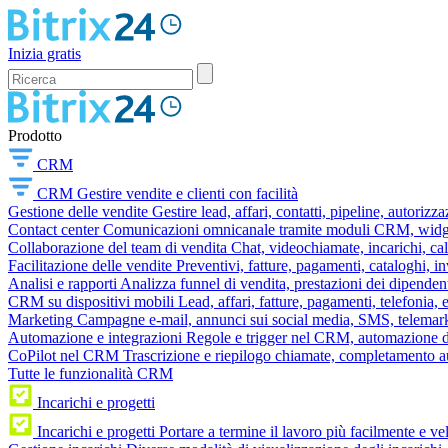
Inizia gratis
Prodotto
CRM
CRM
Gestire vendite e clienti con facilità
Gestione delle vendite
Gestire lead, affari, contatti, pipeline, autorizz
Contact center
Comunicazioni omnicanale tramite moduli CRM, widget 
Collaborazione del team di vendita
Chat, videochiamate, incarichi, ca
Facilitazione delle vendite
Preventivi, fatture, pagamenti, cataloghi, i
Analisi e rapporti
Analizza funnel di vendita, prestazioni dei dipendent
CRM su dispositivi mobili
Lead, affari, fatture, pagamenti, telefonia,
Marketing
Campagne e-mail, annunci sui social media, SMS, telemark
Automazione e integrazioni
Regole e trigger nel CRM, automazione dei
CoPilot nel CRM
Trascrizione e riepilogo chiamate, completamento au
Tutte le funzionalità CRM
Incarichi e progetti
Incarichi e progetti
Portare a termine il lavoro più facilmente e v