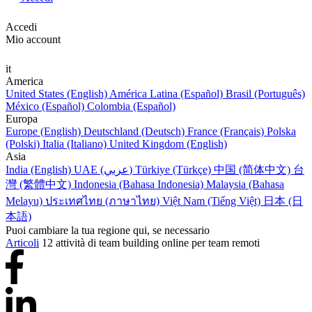
Accedi
Mio account
it
America
United States (English)
América Latina (Español)
Brasil (Português)
México (Español)
Colombia (Español)
Europa
Europe (English)
Deutschland (Deutsch)
France (Français)
Polska
(Polski)
Italia (Italiano)
United Kingdom (English)
Asia
India (English)
UAE (عربي)
Türkiye (Türkçe)
中国 (简体中文)
台
灣 (繁體中文)
Indonesia (Bahasa Indonesia)
Malaysia (Bahasa
Melayu)
ประเทศไทย (ภาษาไทย)
Việt Nam (Tiếng Việt)
日本 (日
本語)
Puoi cambiare la tua regione qui, se necessario
Articoli
12 attività di team building online per team remoti