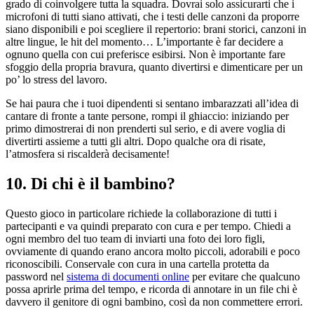
grado di coinvolgere tutta la squadra. Dovrai solo assicurarti che i
microfoni di tutti siano attivati, che i testi delle canzoni da proporre
siano disponibili e poi scegliere il repertorio: brani storici, canzoni in
altre lingue, le hit del momento… L’importante è far decidere a
ognuno quella con cui preferisce esibirsi. Non è importante fare
sfoggio della propria bravura, quanto divertirsi e dimenticare per un
po’ lo stress del lavoro.
Se hai paura che i tuoi dipendenti si sentano imbarazzati all’idea di
cantare di fronte a tante persone, rompi il ghiaccio: iniziando per
primo dimostrerai di non prenderti sul serio, e di avere voglia di
divertirti assieme a tutti gli altri. Dopo qualche ora di risate,
l’atmosfera si riscalderà decisamente!
10. Di chi è il bambino?
Questo gioco in particolare richiede la collaborazione di tutti i
partecipanti e va quindi preparato con cura e per tempo. Chiedi a
ogni membro del tuo team di inviarti una foto dei loro figli,
ovviamente di quando erano ancora molto piccoli, adorabili e poco
riconoscibili. Conservale con cura in una cartella protetta da
password nel
sistema di documenti online
per evitare che qualcuno
possa aprirle prima del tempo, e ricorda di annotare in un file chi è
davvero il genitore di ogni bambino, così da non commettere errori.