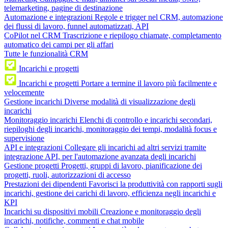
telemarketing, pagine di destinazione
Automazione e integrazioni
Regole e trigger nel CRM, automazione
dei flussi di lavoro, funnel automatizzati, API
CoPilot nel CRM
Trascrizione e riepilogo chiamate, completamento
automatico dei campi per gli affari
Tutte le funzionalità CRM
Incarichi e progetti
Incarichi e progetti
Portare a termine il lavoro più facilmente e
velocemente
Gestione incarichi
Diverse modalità di visualizzazione degli
incarichi
Monitoraggio incarichi
Elenchi di controllo e incarichi secondari,
riepiloghi degli incarichi, monitoraggio dei tempi, modalità focus e
supervisione
API e integrazioni
Collegare gli incarichi ad altri servizi tramite
integrazione API, per l'automazione avanzata degli incarichi
Gestione progetti
Progetti, gruppi di lavoro, pianificazione dei
progetti, ruoli, autorizzazioni di accesso
Prestazioni dei dipendenti
Favorisci la produttività con rapporti sugli
incarichi, gestione dei carichi di lavoro, efficienza negli incarichi e
KPI
Incarichi su dispositivi mobili
Creazione e monitoraggio degli
incarichi, notifiche, commenti e chat mobile