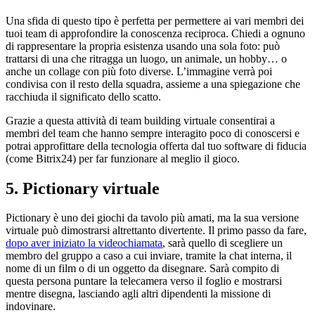
Una sfida di questo tipo è perfetta per permettere ai vari membri dei
tuoi team di approfondire la conoscenza reciproca. Chiedi a ognuno
di rappresentare la propria esistenza usando una sola foto: può
trattarsi di una che ritragga un luogo, un animale, un hobby… o
anche un collage con più foto diverse. L’immagine verrà poi
condivisa con il resto della squadra, assieme a una spiegazione che
racchiuda il significato dello scatto.
Grazie a questa attività di team building virtuale consentirai a
membri del team che hanno sempre interagito poco di conoscersi e
potrai approfittare della tecnologia offerta dal tuo software di fiducia
(come Bitrix24) per far funzionare al meglio il gioco.
5. Pictionary virtuale
Pictionary è uno dei giochi da tavolo più amati, ma la sua versione
virtuale può dimostrarsi altrettanto divertente. Il primo passo da fare,
dopo aver iniziato la videochiamata
, sarà quello di scegliere un
membro del gruppo a caso a cui inviare, tramite la chat interna, il
nome di un film o di un oggetto da disegnare. Sarà compito di
questa persona puntare la telecamera verso il foglio e mostrarsi
mentre disegna, lasciando agli altri dipendenti la missione di
indovinare.