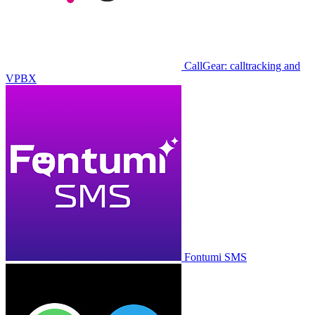
CallGear: calltracking and
VPBX
Fontumi SMS