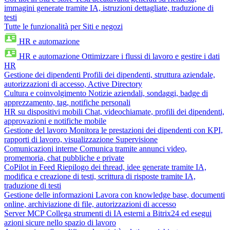
immagini generate tramite IA, istruzioni dettagliate, traduzione di
testi
Tutte le funzionalità per Siti e negozi
HR e automazione
HR e automazione
Ottimizzare i flussi di lavoro e gestire i dati
HR
Gestione dei dipendenti
Profili dei dipendenti, struttura aziendale,
autorizzazioni di accesso, Active Directory
Cultura e coinvolgimento
Notizie aziendali, sondaggi, badge di
apprezzamento, tag, notifiche personali
HR su dispositivi mobili
Chat, videochiamate, profili dei dipendenti,
approvazioni e notifiche mobile
Gestione del lavoro
Monitora le prestazioni dei dipendenti con KPI,
rapporti di lavoro, visualizzazione Supervisione
Comunicazioni interne
Comunica tramite annunci video,
promemoria, chat pubbliche e private
CoPilot in Feed
Riepilogo dei thread, idee generate tramite IA,
modifica e creazione di testi, scrittura di risposte tramite IA,
traduzione di testi
Gestione delle informazioni
Lavora con knowledge base, documenti
online, archiviazione di file, autorizzazioni di accesso
Server MCP
Collega strumenti di IA esterni a Bitrix24 ed esegui
azioni sicure nello spazio di lavoro