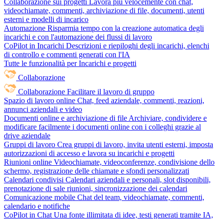
Collaborazione sui progetti
Lavora più velocemente con chat,
videochiamate, commenti, archiviazione di file, documenti, utenti
esterni e modelli di incarico
Automazione
Risparmia tempo con la creazione automatica degli
incarichi e con l'automazione dei flussi di lavoro
CoPilot in Incarichi
Descrizioni e riepiloghi degli incarichi, elenchi
di controllo e commenti generati con l'IA
Tutte le funzionalità per Incarichi e progetti
Collaborazione
Collaborazione
Facilitare il lavoro di gruppo
Spazio di lavoro online
Chat, feed aziendale, commenti, reazioni,
annunci aziendali e video
Documenti online e archiviazione di file
Archiviare, condividere e
modificare facilmente i documenti online con i colleghi grazie al
drive aziendale
Gruppi di lavoro
Crea gruppi di lavoro, invita utenti esterni, imposta
autorizzazioni di accesso e lavora su incarichi e progetti
Riunioni online
Videochiamate, videoconferenze, condivisione dello
schermo, registrazione delle chiamate e sfondi personalizzati
Calendari condivisi
Calendari aziendali e personali, slot disponibili,
prenotazione di sale riunioni, sincronizzazione dei calendari
Comunicazione mobile
Chat del team, videochiamate, commenti,
calendario e notifiche
CoPilot in Chat
Una fonte illimitata di idee, testi generati tramite IA,