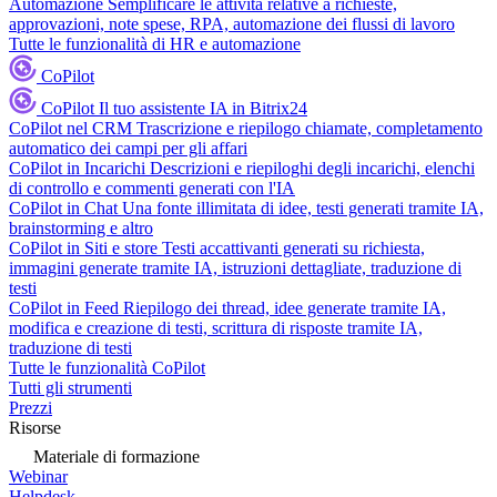
Automazione
Semplificare le attività relative a richieste,
approvazioni, note spese, RPA, automazione dei flussi di lavoro
Tutte le funzionalità di HR e automazione
CoPilot
CoPilot
Il tuo assistente IA in Bitrix24
CoPilot nel CRM
Trascrizione e riepilogo chiamate, completamento
automatico dei campi per gli affari
CoPilot in Incarichi
Descrizioni e riepiloghi degli incarichi, elenchi
di controllo e commenti generati con l'IA
CoPilot in Chat
Una fonte illimitata di idee, testi generati tramite IA,
brainstorming e altro
CoPilot in Siti e store
Testi accattivanti generati su richiesta,
immagini generate tramite IA, istruzioni dettagliate, traduzione di
testi
CoPilot in Feed
Riepilogo dei thread, idee generate tramite IA,
modifica e creazione di testi, scrittura di risposte tramite IA,
traduzione di testi
Tutte le funzionalità CoPilot
Tutti gli strumenti
Prezzi
Risorse
Materiale di formazione
Webinar
Helpdesk