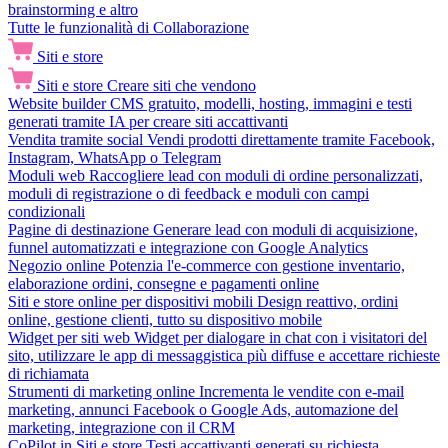
brainstorming e altro
Tutte le funzionalità di Collaborazione
Siti e store
Siti e store
Creare siti che vendono
Website builder
CMS gratuito, modelli, hosting, immagini e testi
generati tramite IA per creare siti accattivanti
Vendita tramite social
Vendi prodotti direttamente tramite Facebook,
Instagram, WhatsApp o Telegram
Moduli web
Raccogliere lead con moduli di ordine personalizzati,
moduli di registrazione o di feedback e moduli con campi
condizionali
Pagine di destinazione
Generare lead con moduli di acquisizione,
funnel automatizzati e integrazione con Google Analytics
Negozio online
Potenzia l'e-commerce con gestione inventario,
elaborazione ordini, consegne e pagamenti online
Siti e store online per dispositivi mobili
Design reattivo, ordini
online, gestione clienti, tutto su dispositivo mobile
Widget per siti web
Widget per dialogare in chat con i visitatori del
sito, utilizzare le app di messaggistica più diffuse e accettare richieste
di richiamata
Strumenti di marketing online
Incrementa le vendite con e-mail
marketing, annunci Facebook o Google Ads, automazione del
marketing, integrazione con il CRM
CoPilot in Siti e store
Testi accattivanti generati su richiesta,