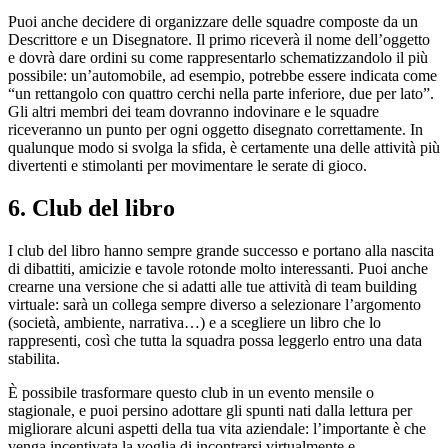
Puoi anche decidere di organizzare delle squadre composte da un
Descrittore e un Disegnatore. Il primo riceverà il nome dell’oggetto
e dovrà dare ordini su come rappresentarlo schematizzandolo il più
possibile: un’automobile, ad esempio, potrebbe essere indicata come
“un rettangolo con quattro cerchi nella parte inferiore, due per lato”.
Gli altri membri dei team dovranno indovinare e le squadre
riceveranno un punto per ogni oggetto disegnato correttamente. In
qualunque modo si svolga la sfida, è certamente una delle attività più
divertenti e stimolanti per movimentare le serate di gioco.
6. Club del libro
I club del libro hanno sempre grande successo e portano alla nascita
di dibattiti, amicizie e tavole rotonde molto interessanti. Puoi anche
crearne una versione che si adatti alle tue attività di team building
virtuale: sarà un collega sempre diverso a selezionare l’argomento
(società, ambiente, narrativa…) e a scegliere un libro che lo
rappresenti, così che tutta la squadra possa leggerlo entro una data
stabilita.
È possibile trasformare questo club in un evento mensile o
stagionale, e puoi persino adottare gli spunti nati dalla lettura per
migliorare alcuni aspetti della tua vita aziendale: l’importante è che
venga incentivata la voglia di incontrarsi virtualmente e