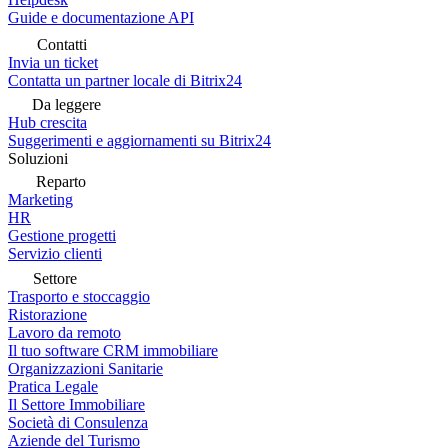
Guide e documentazione API
Contatti
Invia un ticket
Contatta un partner locale di Bitrix24
Da leggere
Hub crescita
Suggerimenti e aggiornamenti su Bitrix24
Soluzioni
Reparto
Marketing
HR
Gestione progetti
Servizio clienti
Settore
Trasporto e stoccaggio
Ristorazione
Lavoro da remoto
Il tuo software CRM immobiliare
Organizzazioni Sanitarie
Pratica Legale
Il Settore Immobiliare
Società di Consulenza
Aziende del Turismo