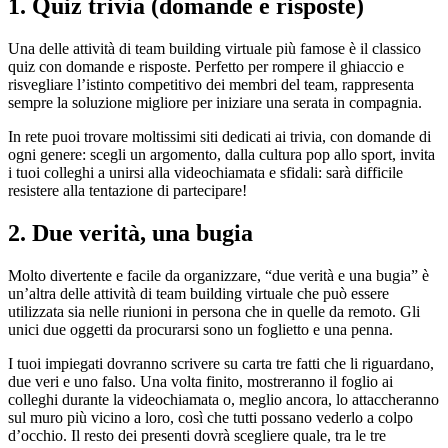
1. Quiz trivia (domande e risposte)
Una delle attività di team building virtuale più famose è il classico
quiz con domande e risposte. Perfetto per rompere il ghiaccio e
risvegliare l’istinto competitivo dei membri del team, rappresenta
sempre la soluzione migliore per iniziare una serata in compagnia.
In rete puoi trovare moltissimi siti dedicati ai trivia, con domande di
ogni genere: scegli un argomento, dalla cultura pop allo sport, invita
i tuoi colleghi a unirsi alla videochiamata e sfidali: sarà difficile
resistere alla tentazione di partecipare!
2. Due verità, una bugia
Molto divertente e facile da organizzare, “due verità e una bugia” è
un’altra delle attività di team building virtuale che può essere
utilizzata sia nelle riunioni in persona che in quelle da remoto. Gli
unici due oggetti da procurarsi sono un foglietto e una penna.
I tuoi impiegati dovranno scrivere su carta tre fatti che li riguardano,
due veri e uno falso. Una volta finito, mostreranno il foglio ai
colleghi durante la videochiamata o, meglio ancora, lo attaccheranno
sul muro più vicino a loro, così che tutti possano vederlo a colpo
d’occhio. Il resto dei presenti dovrà scegliere quale, tra le tre