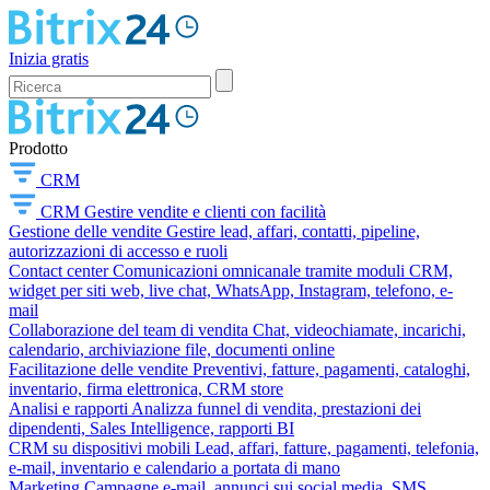
Inizia gratis
Prodotto
CRM
CRM
Gestire vendite e clienti con facilità
Gestione delle vendite
Gestire lead, affari, contatti, pipeline,
autorizzazioni di accesso e ruoli
Contact center
Comunicazioni omnicanale tramite moduli CRM,
widget per siti web, live chat, WhatsApp, Instagram, telefono, e-
mail
Collaborazione del team di vendita
Chat, videochiamate, incarichi,
calendario, archiviazione file, documenti online
Facilitazione delle vendite
Preventivi, fatture, pagamenti, cataloghi,
inventario, firma elettronica, CRM store
Analisi e rapporti
Analizza funnel di vendita, prestazioni dei
dipendenti, Sales Intelligence, rapporti BI
CRM su dispositivi mobili
Lead, affari, fatture, pagamenti, telefonia,
e-mail, inventario e calendario a portata di mano
Marketing
Campagne e-mail, annunci sui social media, SMS,