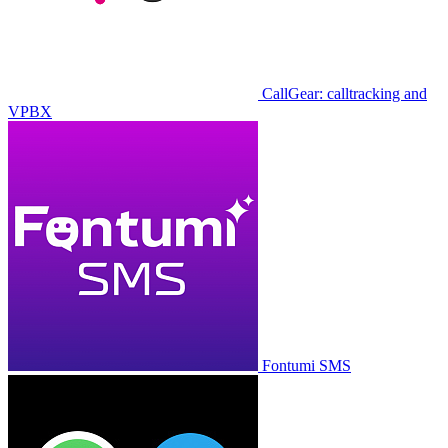
CallGear: calltracking and
VPBX
Fontumi SMS