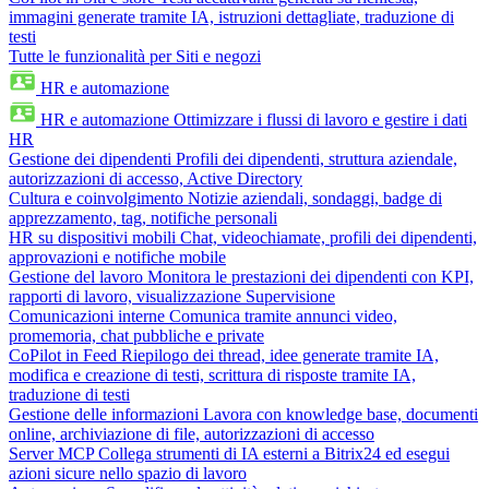
immagini generate tramite IA, istruzioni dettagliate, traduzione di
testi
Tutte le funzionalità per Siti e negozi
HR e automazione
HR e automazione
Ottimizzare i flussi di lavoro e gestire i dati
HR
Gestione dei dipendenti
Profili dei dipendenti, struttura aziendale,
autorizzazioni di accesso, Active Directory
Cultura e coinvolgimento
Notizie aziendali, sondaggi, badge di
apprezzamento, tag, notifiche personali
HR su dispositivi mobili
Chat, videochiamate, profili dei dipendenti,
approvazioni e notifiche mobile
Gestione del lavoro
Monitora le prestazioni dei dipendenti con KPI,
rapporti di lavoro, visualizzazione Supervisione
Comunicazioni interne
Comunica tramite annunci video,
promemoria, chat pubbliche e private
CoPilot in Feed
Riepilogo dei thread, idee generate tramite IA,
modifica e creazione di testi, scrittura di risposte tramite IA,
traduzione di testi
Gestione delle informazioni
Lavora con knowledge base, documenti
online, archiviazione di file, autorizzazioni di accesso
Server MCP
Collega strumenti di IA esterni a Bitrix24 ed esegui
azioni sicure nello spazio di lavoro