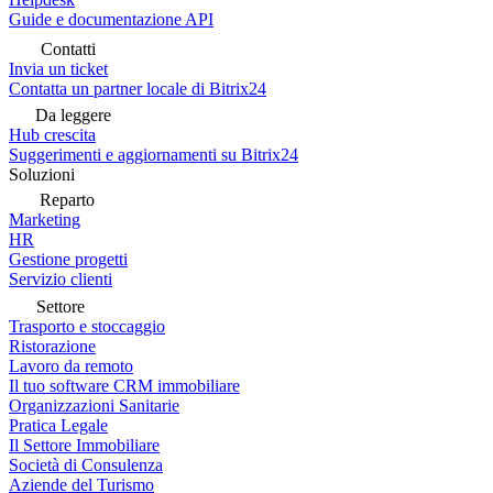
Guide e documentazione API
Contatti
Invia un ticket
Contatta un partner locale di Bitrix24
Da leggere
Hub crescita
Suggerimenti e aggiornamenti su Bitrix24
Soluzioni
Reparto
Marketing
HR
Gestione progetti
Servizio clienti
Settore
Trasporto e stoccaggio
Ristorazione
Lavoro da remoto
Il tuo software CRM immobiliare
Organizzazioni Sanitarie
Pratica Legale
Il Settore Immobiliare
Società di Consulenza
Aziende del Turismo