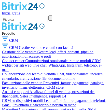
Inizia gratis
Prodotto
CRM
CRM
Gestire vendite e clienti con facilità
Gestione delle vendite
Gestire lead, affari, contatti, pipeline,
autorizzazioni di accesso e ruoli
Contact center
Comunicazioni omnicanale tramite moduli CRM,
widget per siti web, live chat, WhatsApp, Instagram, telefono, e-
mail
Collaborazione del team di vendita
Chat, videochiamate, incarichi,
calendario, archiviazione file, documenti online
Facilitazione delle vendite
Preventivi, fatture, pagamenti, cataloghi,
inventario, firma elettronica, CRM store
Analisi e rapporti
Analizza funnel di vendita, prestazioni dei
dipendenti, Sales Intelligence, rapporti BI
CRM su dispositivi mobili
Lead, affari, fatture, pagamenti, telefonia,
e-mail, inventario e calendario a portata di mano
Marketing
Campagne e-mail, annunci sui social media, SMS,