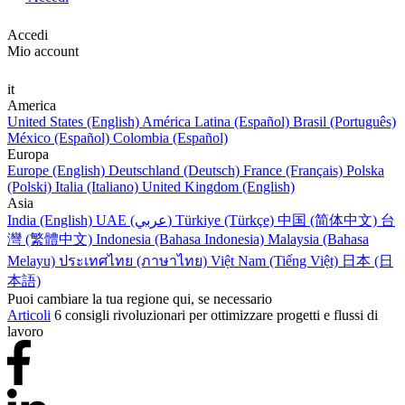
Accedi
Mio account
it
America
United States (English)
América Latina (Español)
Brasil (Português)
México (Español)
Colombia (Español)
Europa
Europe (English)
Deutschland (Deutsch)
France (Français)
Polska
(Polski)
Italia (Italiano)
United Kingdom (English)
Asia
India (English)
UAE (عربي)
Türkiye (Türkçe)
中国 (简体中文)
台
灣 (繁體中文)
Indonesia (Bahasa Indonesia)
Malaysia (Bahasa
Melayu)
ประเทศไทย (ภาษาไทย)
Việt Nam (Tiếng Việt)
日本 (日
本語)
Puoi cambiare la tua regione qui, se necessario
Articoli
6 consigli rivoluzionari per ottimizzare progetti e flussi di
lavoro