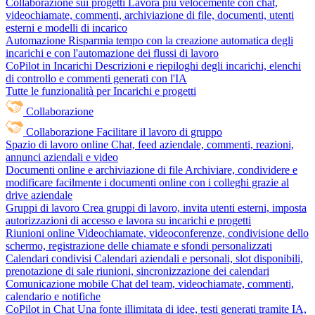
Collaborazione sui progetti
Lavora più velocemente con chat,
videochiamate, commenti, archiviazione di file, documenti, utenti
esterni e modelli di incarico
Automazione
Risparmia tempo con la creazione automatica degli
incarichi e con l'automazione dei flussi di lavoro
CoPilot in Incarichi
Descrizioni e riepiloghi degli incarichi, elenchi
di controllo e commenti generati con l'IA
Tutte le funzionalità per Incarichi e progetti
Collaborazione
Collaborazione
Facilitare il lavoro di gruppo
Spazio di lavoro online
Chat, feed aziendale, commenti, reazioni,
annunci aziendali e video
Documenti online e archiviazione di file
Archiviare, condividere e
modificare facilmente i documenti online con i colleghi grazie al
drive aziendale
Gruppi di lavoro
Crea gruppi di lavoro, invita utenti esterni, imposta
autorizzazioni di accesso e lavora su incarichi e progetti
Riunioni online
Videochiamate, videoconferenze, condivisione dello
schermo, registrazione delle chiamate e sfondi personalizzati
Calendari condivisi
Calendari aziendali e personali, slot disponibili,
prenotazione di sale riunioni, sincronizzazione dei calendari
Comunicazione mobile
Chat del team, videochiamate, commenti,
calendario e notifiche
CoPilot in Chat
Una fonte illimitata di idee, testi generati tramite IA,