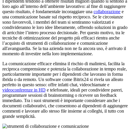
I dipendenti tendono a ottenere risultati migliori quando si sentono a
loro agio all’interno dell’ambiente lavorativo: al fine di raggiungere
questo risultato, è fondamentale incoraggiare una
collaborazione
e
una comunicazione basate sul rispetto reciproco. Se le circostanze
sono favorevoli, i membri del team si sentiranno valorizzati e
condivideranno le loro idee liberamente, offrendo soluzioni in grado
di arricchire l’intero processo decisionale. Per questo motivo, tra le
tecniche di ottimizzazione del progetto più efficaci rientra anche
l’acquisto di strumenti di collaborazione e comunicazione
all'avanguardia. Se la tua azienda non ne fa ancora uso, è arrivato il
momento di investire nella loro implementazione.
La comunicazione efficace elimina il rischio di malintesi, facilita la
reciproca comprensione e potenzia la collaborazione in tempo reale,
particolarmente importante per i dipendenti che lavorano in forma
ibrida o da remoto. Un software come Bitrix24 si rivela un alleato
perfetto in questo senso: offre infatti chat, videochiamate e
videoconferenze in HD
e telefonate, ideali per condividere pareri,
programmare sessioni di brainstorming o ricevere un feedback
immediato. Tra i suoi strumenti è importante considerare anche i
documenti collaborativi, che consentono ai dipendenti di aggiungere
commenti e lavorare allo stesso file insieme ai colleghi, il tutto con
grande semplicità.