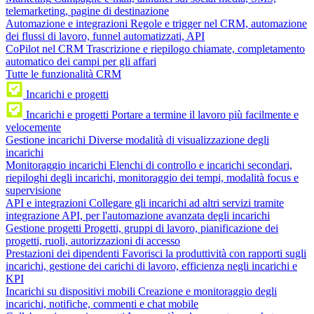
telemarketing, pagine di destinazione
Automazione e integrazioni
Regole e trigger nel CRM, automazione
dei flussi di lavoro, funnel automatizzati, API
CoPilot nel CRM
Trascrizione e riepilogo chiamate, completamento
automatico dei campi per gli affari
Tutte le funzionalità CRM
Incarichi e progetti
Incarichi e progetti
Portare a termine il lavoro più facilmente e
velocemente
Gestione incarichi
Diverse modalità di visualizzazione degli
incarichi
Monitoraggio incarichi
Elenchi di controllo e incarichi secondari,
riepiloghi degli incarichi, monitoraggio dei tempi, modalità focus e
supervisione
API e integrazioni
Collegare gli incarichi ad altri servizi tramite
integrazione API, per l'automazione avanzata degli incarichi
Gestione progetti
Progetti, gruppi di lavoro, pianificazione dei
progetti, ruoli, autorizzazioni di accesso
Prestazioni dei dipendenti
Favorisci la produttività con rapporti sugli
incarichi, gestione dei carichi di lavoro, efficienza negli incarichi e
KPI
Incarichi su dispositivi mobili
Creazione e monitoraggio degli
incarichi, notifiche, commenti e chat mobile