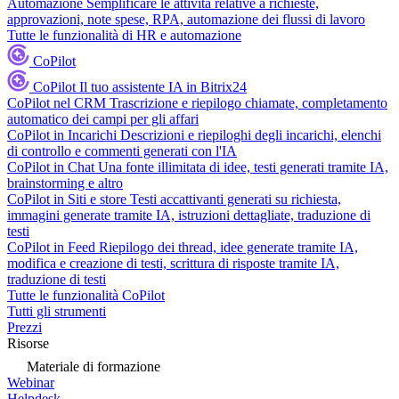
Automazione
Semplificare le attività relative a richieste,
approvazioni, note spese, RPA, automazione dei flussi di lavoro
Tutte le funzionalità di HR e automazione
CoPilot
CoPilot
Il tuo assistente IA in Bitrix24
CoPilot nel CRM
Trascrizione e riepilogo chiamate, completamento
automatico dei campi per gli affari
CoPilot in Incarichi
Descrizioni e riepiloghi degli incarichi, elenchi
di controllo e commenti generati con l'IA
CoPilot in Chat
Una fonte illimitata di idee, testi generati tramite IA,
brainstorming e altro
CoPilot in Siti e store
Testi accattivanti generati su richiesta,
immagini generate tramite IA, istruzioni dettagliate, traduzione di
testi
CoPilot in Feed
Riepilogo dei thread, idee generate tramite IA,
modifica e creazione di testi, scrittura di risposte tramite IA,
traduzione di testi
Tutte le funzionalità CoPilot
Tutti gli strumenti
Prezzi
Risorse
Materiale di formazione
Webinar
Helpdesk