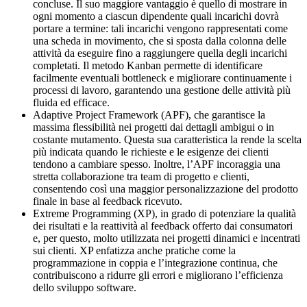
concluse. Il suo maggiore vantaggio è quello di mostrare in
ogni momento a ciascun dipendente quali incarichi dovrà
portare a termine: tali incarichi vengono rappresentati come
una scheda in movimento, che si sposta dalla colonna delle
attività da eseguire fino a raggiungere quella degli incarichi
completati. Il metodo Kanban permette di identificare
facilmente eventuali bottleneck e migliorare continuamente i
processi di lavoro, garantendo una gestione delle attività più
fluida ed efficace.
Adaptive Project Framework (APF), che garantisce la
massima flessibilità nei progetti dai dettagli ambigui o in
costante mutamento. Questa sua caratteristica la rende la scelta
più indicata quando le richieste e le esigenze dei clienti
tendono a cambiare spesso. Inoltre, l’APF incoraggia una
stretta collaborazione tra team di progetto e clienti,
consentendo così una maggior personalizzazione del prodotto
finale in base al feedback ricevuto.
Extreme Programming (XP), in grado di potenziare la qualità
dei risultati e la reattività al feedback offerto dai consumatori
e, per questo, molto utilizzata nei progetti dinamici e incentrati
sui clienti. XP enfatizza anche pratiche come la
programmazione in coppia e l’integrazione continua, che
contribuiscono a ridurre gli errori e migliorano l’efficienza
dello sviluppo software.