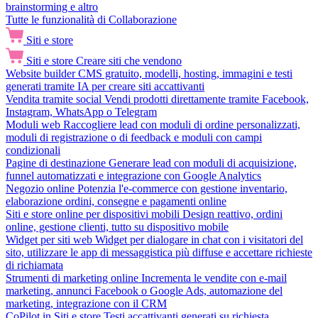
brainstorming e altro
Tutte le funzionalità di Collaborazione
Siti e store
Siti e store
Creare siti che vendono
Website builder
CMS gratuito, modelli, hosting, immagini e testi
generati tramite IA per creare siti accattivanti
Vendita tramite social
Vendi prodotti direttamente tramite Facebook,
Instagram, WhatsApp o Telegram
Moduli web
Raccogliere lead con moduli di ordine personalizzati,
moduli di registrazione o di feedback e moduli con campi
condizionali
Pagine di destinazione
Generare lead con moduli di acquisizione,
funnel automatizzati e integrazione con Google Analytics
Negozio online
Potenzia l'e-commerce con gestione inventario,
elaborazione ordini, consegne e pagamenti online
Siti e store online per dispositivi mobili
Design reattivo, ordini
online, gestione clienti, tutto su dispositivo mobile
Widget per siti web
Widget per dialogare in chat con i visitatori del
sito, utilizzare le app di messaggistica più diffuse e accettare richieste
di richiamata
Strumenti di marketing online
Incrementa le vendite con e-mail
marketing, annunci Facebook o Google Ads, automazione del
marketing, integrazione con il CRM
CoPilot in Siti e store
Testi accattivanti generati su richiesta,