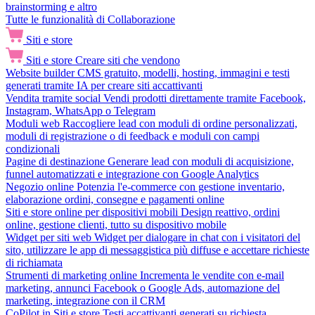
brainstorming e altro
Tutte le funzionalità di Collaborazione
Siti e store
Siti e store
Creare siti che vendono
Website builder
CMS gratuito, modelli, hosting, immagini e testi
generati tramite IA per creare siti accattivanti
Vendita tramite social
Vendi prodotti direttamente tramite Facebook,
Instagram, WhatsApp o Telegram
Moduli web
Raccogliere lead con moduli di ordine personalizzati,
moduli di registrazione o di feedback e moduli con campi
condizionali
Pagine di destinazione
Generare lead con moduli di acquisizione,
funnel automatizzati e integrazione con Google Analytics
Negozio online
Potenzia l'e-commerce con gestione inventario,
elaborazione ordini, consegne e pagamenti online
Siti e store online per dispositivi mobili
Design reattivo, ordini
online, gestione clienti, tutto su dispositivo mobile
Widget per siti web
Widget per dialogare in chat con i visitatori del
sito, utilizzare le app di messaggistica più diffuse e accettare richieste
di richiamata
Strumenti di marketing online
Incrementa le vendite con e-mail
marketing, annunci Facebook o Google Ads, automazione del
marketing, integrazione con il CRM
CoPilot in Siti e store
Testi accattivanti generati su richiesta,