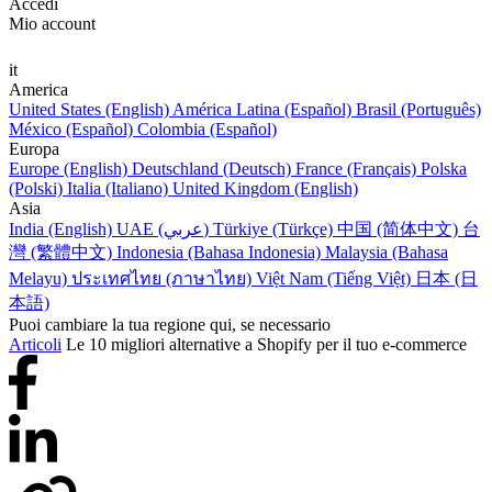
Accedi
Mio account
it
America
United States (English)
América Latina (Español)
Brasil (Português)
México (Español)
Colombia (Español)
Europa
Europe (English)
Deutschland (Deutsch)
France (Français)
Polska
(Polski)
Italia (Italiano)
United Kingdom (English)
Asia
India (English)
UAE (عربي)
Türkiye (Türkçe)
中国 (简体中文)
台
灣 (繁體中文)
Indonesia (Bahasa Indonesia)
Malaysia (Bahasa
Melayu)
ประเทศไทย (ภาษาไทย)
Việt Nam (Tiếng Việt)
日本 (日
本語)
Puoi cambiare la tua regione qui, se necessario
Articoli
Le 10 migliori alternative a Shopify per il tuo e-commerce