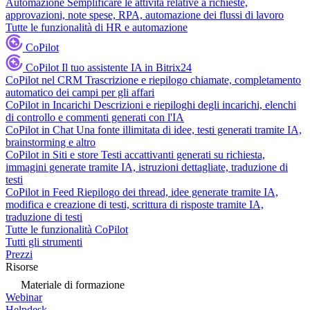
Automazione
Semplificare le attività relative a richieste,
approvazioni, note spese, RPA, automazione dei flussi di lavoro
Tutte le funzionalità di HR e automazione
CoPilot
CoPilot
Il tuo assistente IA in Bitrix24
CoPilot nel CRM
Trascrizione e riepilogo chiamate, completamento
automatico dei campi per gli affari
CoPilot in Incarichi
Descrizioni e riepiloghi degli incarichi, elenchi
di controllo e commenti generati con l'IA
CoPilot in Chat
Una fonte illimitata di idee, testi generati tramite IA,
brainstorming e altro
CoPilot in Siti e store
Testi accattivanti generati su richiesta,
immagini generate tramite IA, istruzioni dettagliate, traduzione di
testi
CoPilot in Feed
Riepilogo dei thread, idee generate tramite IA,
modifica e creazione di testi, scrittura di risposte tramite IA,
traduzione di testi
Tutte le funzionalità CoPilot
Tutti gli strumenti
Prezzi
Risorse
Materiale di formazione
Webinar
Helpdesk