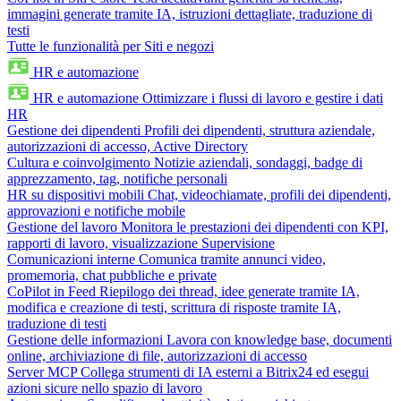
immagini generate tramite IA, istruzioni dettagliate, traduzione di
testi
Tutte le funzionalità per Siti e negozi
HR e automazione
HR e automazione
Ottimizzare i flussi di lavoro e gestire i dati
HR
Gestione dei dipendenti
Profili dei dipendenti, struttura aziendale,
autorizzazioni di accesso, Active Directory
Cultura e coinvolgimento
Notizie aziendali, sondaggi, badge di
apprezzamento, tag, notifiche personali
HR su dispositivi mobili
Chat, videochiamate, profili dei dipendenti,
approvazioni e notifiche mobile
Gestione del lavoro
Monitora le prestazioni dei dipendenti con KPI,
rapporti di lavoro, visualizzazione Supervisione
Comunicazioni interne
Comunica tramite annunci video,
promemoria, chat pubbliche e private
CoPilot in Feed
Riepilogo dei thread, idee generate tramite IA,
modifica e creazione di testi, scrittura di risposte tramite IA,
traduzione di testi
Gestione delle informazioni
Lavora con knowledge base, documenti
online, archiviazione di file, autorizzazioni di accesso
Server MCP
Collega strumenti di IA esterni a Bitrix24 ed esegui
azioni sicure nello spazio di lavoro