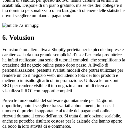
volumi di vendite: per questo motivo, risulta carente in termini di
scalabilità. Dispone di un piano gratuito, ma se desideri collegare il
tuo dominio personalizzato o hai bisogno di ottenere delle statistiche
dovrai scegliere un piano a pagamento.
6. Volusion
Volusion è un’alternativa a Shopify perfetta per le piccole imprese e
caratterizzata da una grande semplicità d’uso: l’azienda produttrice
ha infatti realizzato una serie di tutorial completi, che semplificano la
creazione del negozio online passo dopo passo. A livello di
personalizzazione, presenta svariati modelli che potrai utilizzare per
rendere unico il negozio web, includendo foto dei tuoi prodotti e
mettendo in risalto gli articoli in promozione. Utilizza le funzioni
SEO per rendere visibile il tuo negozio ai motori di ricerca e
visualizza il ROI con rapporti completi.
Prova le funzionalità del software gratuitamente per 14 giorni:
dopodiché, potrai scegliere tra svariati abbonamenti, in base al
numero di prodotti supportati e al totale dei pagamenti online
ricevuti durante il corso dell'anno. Si tratta di un'opzione scalabile,
anche se potrebbe risultare costosa per le aziende che hanno aperto
da poco la loro attività di e-commerce.