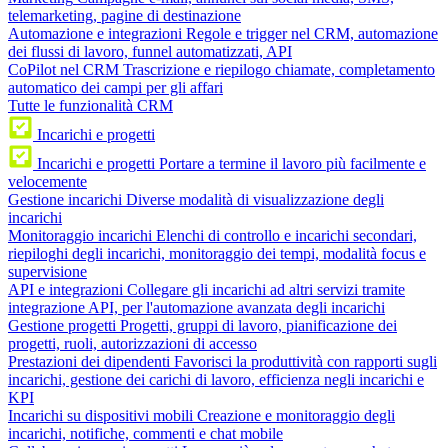
telemarketing, pagine di destinazione
Automazione e integrazioni
Regole e trigger nel CRM, automazione
dei flussi di lavoro, funnel automatizzati, API
CoPilot nel CRM
Trascrizione e riepilogo chiamate, completamento
automatico dei campi per gli affari
Tutte le funzionalità CRM
Incarichi e progetti
Incarichi e progetti
Portare a termine il lavoro più facilmente e
velocemente
Gestione incarichi
Diverse modalità di visualizzazione degli
incarichi
Monitoraggio incarichi
Elenchi di controllo e incarichi secondari,
riepiloghi degli incarichi, monitoraggio dei tempi, modalità focus e
supervisione
API e integrazioni
Collegare gli incarichi ad altri servizi tramite
integrazione API, per l'automazione avanzata degli incarichi
Gestione progetti
Progetti, gruppi di lavoro, pianificazione dei
progetti, ruoli, autorizzazioni di accesso
Prestazioni dei dipendenti
Favorisci la produttività con rapporti sugli
incarichi, gestione dei carichi di lavoro, efficienza negli incarichi e
KPI
Incarichi su dispositivi mobili
Creazione e monitoraggio degli
incarichi, notifiche, commenti e chat mobile