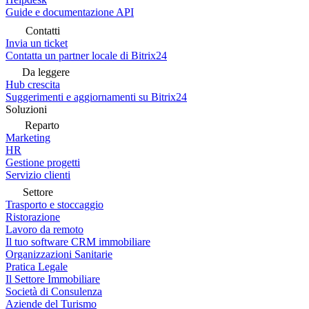
Guide e documentazione API
Contatti
Invia un ticket
Contatta un partner locale di Bitrix24
Da leggere
Hub crescita
Suggerimenti e aggiornamenti su Bitrix24
Soluzioni
Reparto
Marketing
HR
Gestione progetti
Servizio clienti
Settore
Trasporto e stoccaggio
Ristorazione
Lavoro da remoto
Il tuo software CRM immobiliare
Organizzazioni Sanitarie
Pratica Legale
Il Settore Immobiliare
Società di Consulenza
Aziende del Turismo