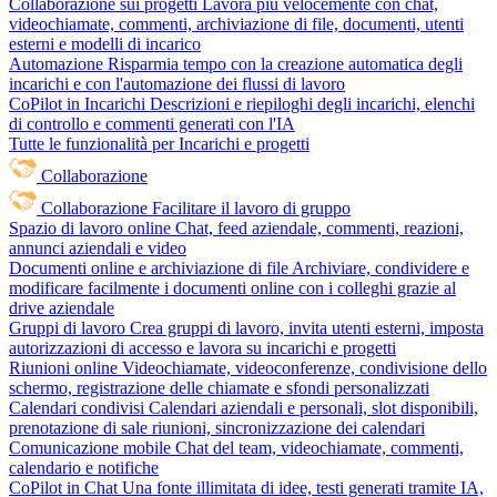
Collaborazione sui progetti
Lavora più velocemente con chat,
videochiamate, commenti, archiviazione di file, documenti, utenti
esterni e modelli di incarico
Automazione
Risparmia tempo con la creazione automatica degli
incarichi e con l'automazione dei flussi di lavoro
CoPilot in Incarichi
Descrizioni e riepiloghi degli incarichi, elenchi
di controllo e commenti generati con l'IA
Tutte le funzionalità per Incarichi e progetti
Collaborazione
Collaborazione
Facilitare il lavoro di gruppo
Spazio di lavoro online
Chat, feed aziendale, commenti, reazioni,
annunci aziendali e video
Documenti online e archiviazione di file
Archiviare, condividere e
modificare facilmente i documenti online con i colleghi grazie al
drive aziendale
Gruppi di lavoro
Crea gruppi di lavoro, invita utenti esterni, imposta
autorizzazioni di accesso e lavora su incarichi e progetti
Riunioni online
Videochiamate, videoconferenze, condivisione dello
schermo, registrazione delle chiamate e sfondi personalizzati
Calendari condivisi
Calendari aziendali e personali, slot disponibili,
prenotazione di sale riunioni, sincronizzazione dei calendari
Comunicazione mobile
Chat del team, videochiamate, commenti,
calendario e notifiche
CoPilot in Chat
Una fonte illimitata di idee, testi generati tramite IA,