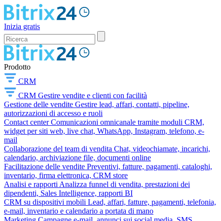
Inizia gratis
Prodotto
CRM
CRM
Gestire vendite e clienti con facilità
Gestione delle vendite
Gestire lead, affari, contatti, pipeline,
autorizzazioni di accesso e ruoli
Contact center
Comunicazioni omnicanale tramite moduli CRM,
widget per siti web, live chat, WhatsApp, Instagram, telefono, e-
mail
Collaborazione del team di vendita
Chat, videochiamate, incarichi,
calendario, archiviazione file, documenti online
Facilitazione delle vendite
Preventivi, fatture, pagamenti, cataloghi,
inventario, firma elettronica, CRM store
Analisi e rapporti
Analizza funnel di vendita, prestazioni dei
dipendenti, Sales Intelligence, rapporti BI
CRM su dispositivi mobili
Lead, affari, fatture, pagamenti, telefonia,
e-mail, inventario e calendario a portata di mano
Marketing
Campagne e-mail, annunci sui social media, SMS,