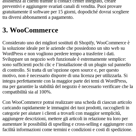
assistenza ai clienti tramite il contact center integrato, creare
preventivi e aggiungere svariati canali di vendita. Puoi provare
gratuitamente il software per 15 giorni, dopodiché dovrai scegliere
tra diversi abbonamenti a pagamento.
3. WooCommerce
Considerato uno dei migliori sostituti di Shopify, WooCommerce è
la soluzione ideale per le aziende che possiedono un sito web su
WordPress e non vogliono perdere tempo a trasferire i dati.
Sviluppare un negozio web funzionale è estremamente semplice:
sono sufficienti pochi clic e l’installazione di un plugin sul pannello
di controllo. Si tratta di un’opzione open source e, per questo
motivo, non è necessario disporre di una licenza per utilizzarla. Si
integra perfettamente con la maggior parte dei temi di WordPress,
ma per garantire la stabilità del negozio è necessario verificare che la
compatibilità sia al 100%.
Con WooCommerce potrai realizzare una scheda di ciascun articolo
caricando rapidamente le immagini dei tuoi prodotti, raccoglierli in
categorie per aiutare i clienti a trovarli con maggior semplicità,
aggiungere descrizioni, mettere gli articoli in relazione tra loro per
aumentare le possibilità di upselling e cross-selling e aggiungere con
facilità informazioni come termini e condizioni e costi di spedizione.