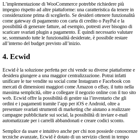
L’implementazione di WooCommerce potrebbe richiedere più
impegno rispetto ad altre piattaforme: una caratteristica da tenere in
considerazione prima di sceglierlo. Se desideri ottenere funzionalità
come gateway di pagamento con carta di credito o PayPal e la
possibilità di generare fatture, ad esempio, potresti aver bisogno di
scaricare svariati plugin a pagamento. È quindi necessario valutare
se, sommando tutte le funzionalità desiderate, è possibile restare
all’interno del budget previsto all’inizio.
4. Ecwid
Ecwid è la soluzione perfetta per chi vende su diverse piattaforme e
desidera giungere a una maggior centralizzazione. Potrai infatti
unificare le tue vendite su social come Instagram e Facebook con
mercati di dimensioni maggiori come Amazon o eBay, il tutto nella
massima semplicità, oltre a collegare il negozio online con il tuo sito
web. Ecwid offre la possibilità di gestire sia l’inventario che gli
ordini e i pagamenti tramite l’app per iOS e Android, oltre a
presentare svariati strumenti di marketing che aiutano a realizzare
campagne pubblicitarie sui social, la possibilità di inviare e-mail
automatizzate per i carrelli abbandonati e creare codici sconto.
Semplice da usare e intuitivo anche per chi non possiede conoscenze
tecniche avanzate, Ecwid è dotato di un servizio clienti in tempo