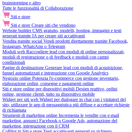
brainstorming e altro
Tutte le funzionalità di Collaborazione
Siti e store
Siti e store
Creare siti che vendono
Website builder
CMS gratuito, modelli, hosting, immagini e testi
generati tramite IA per creare siti accattivanti
Vendita tramite social
Vendi prodotti direttamente tramite Facebook,
Instagram, WhatsApp o Telegram
Moduli web
Raccogliere lead con moduli di ordine personalizzati,
moduli di registrazione o di feedback e moduli con campi
condizionali
Pagine di destinazione
Generare lead con moduli di acquisizione,
funnel automatizzati e integrazione con Google Analytics
Negozio online
Potenzia l'e-commerce con gestione inventario,
elaborazione ordini, consegne e pagamenti online
Siti e store online per dispositivi mobili
Design reattivo, ordini
online, gestione clienti, tutto su dispositivo mobile
Widget per siti web
Widget per dialogare in chat con i visitatori del
sito, utilizzare le app di messaggistica più diffuse e accettare richieste
di richiamata
Strumenti di marketing online
Incrementa le vendite con e-mail
marketing, annunci Facebook o Google Ads, automazione del
marketing, integrazione con il CRM
CoPilot in Siti e store
Testi accattivanti generati su richiesta,