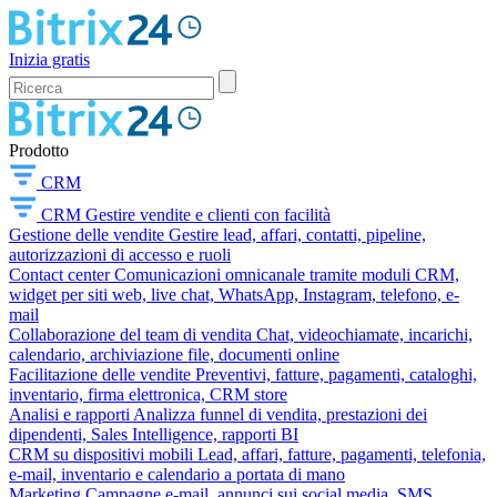
Inizia gratis
Prodotto
CRM
CRM
Gestire vendite e clienti con facilità
Gestione delle vendite
Gestire lead, affari, contatti, pipeline,
autorizzazioni di accesso e ruoli
Contact center
Comunicazioni omnicanale tramite moduli CRM,
widget per siti web, live chat, WhatsApp, Instagram, telefono, e-
mail
Collaborazione del team di vendita
Chat, videochiamate, incarichi,
calendario, archiviazione file, documenti online
Facilitazione delle vendite
Preventivi, fatture, pagamenti, cataloghi,
inventario, firma elettronica, CRM store
Analisi e rapporti
Analizza funnel di vendita, prestazioni dei
dipendenti, Sales Intelligence, rapporti BI
CRM su dispositivi mobili
Lead, affari, fatture, pagamenti, telefonia,
e-mail, inventario e calendario a portata di mano
Marketing
Campagne e-mail, annunci sui social media, SMS,