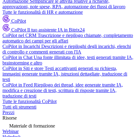
Automazione
Semplificare le attività relative a richieste,
approvazioni, note spese, RPA, automazione dei flussi di lavoro
Tutte le funzionalità di HR e automazione
CoPilot
CoPilot
Il tuo assistente IA in Bitrix24
CoPilot nel CRM
Trascrizione e riepilogo chiamate, completamento
automatico dei campi per gli affari
CoPilot in Incarichi
Descrizioni e riepiloghi degli incarichi, elenchi
di controllo e commenti generati con l'IA
CoPilot in Chat
Una fonte illimitata di idee, testi generati tramite IA,
brainstorming e altro
CoPilot in Siti e store
Testi accattivanti generati su richiesta,
immagini generate tramite IA, istruzioni dettagliate, traduzione di
testi
CoPilot in Feed
Riepilogo dei thread, idee generate tramite IA,
modifica e creazione di testi, scrittura di risposte tramite IA,
traduzione di testi
Tutte le funzionalità CoPilot
Tutti gli strumenti
Prezzi
Risorse
Materiale di formazione
Webinar
Helpdesk