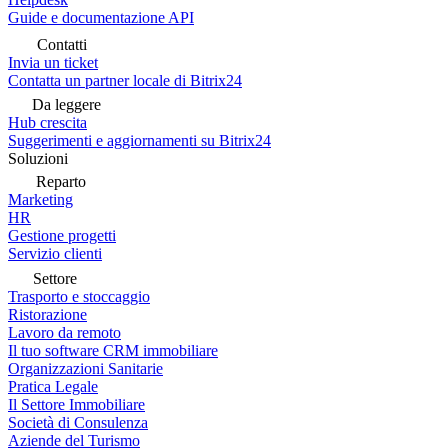
Guide e documentazione API
Contatti
Invia un ticket
Contatta un partner locale di Bitrix24
Da leggere
Hub crescita
Suggerimenti e aggiornamenti su Bitrix24
Soluzioni
Reparto
Marketing
HR
Gestione progetti
Servizio clienti
Settore
Trasporto e stoccaggio
Ristorazione
Lavoro da remoto
Il tuo software CRM immobiliare
Organizzazioni Sanitarie
Pratica Legale
Il Settore Immobiliare
Società di Consulenza
Aziende del Turismo