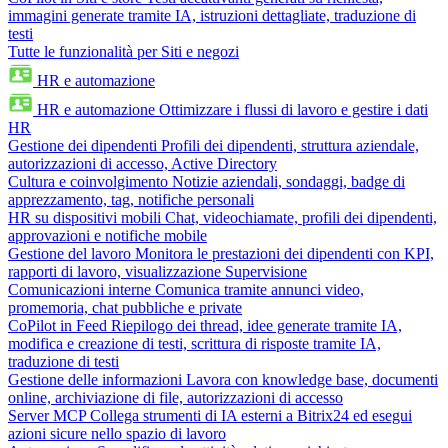
immagini generate tramite IA, istruzioni dettagliate, traduzione di
testi
Tutte le funzionalità per Siti e negozi
HR e automazione
HR e automazione
Ottimizzare i flussi di lavoro e gestire i dati
HR
Gestione dei dipendenti
Profili dei dipendenti, struttura aziendale,
autorizzazioni di accesso, Active Directory
Cultura e coinvolgimento
Notizie aziendali, sondaggi, badge di
apprezzamento, tag, notifiche personali
HR su dispositivi mobili
Chat, videochiamate, profili dei dipendenti,
approvazioni e notifiche mobile
Gestione del lavoro
Monitora le prestazioni dei dipendenti con KPI,
rapporti di lavoro, visualizzazione Supervisione
Comunicazioni interne
Comunica tramite annunci video,
promemoria, chat pubbliche e private
CoPilot in Feed
Riepilogo dei thread, idee generate tramite IA,
modifica e creazione di testi, scrittura di risposte tramite IA,
traduzione di testi
Gestione delle informazioni
Lavora con knowledge base, documenti
online, archiviazione di file, autorizzazioni di accesso
Server MCP
Collega strumenti di IA esterni a Bitrix24 ed esegui
azioni sicure nello spazio di lavoro