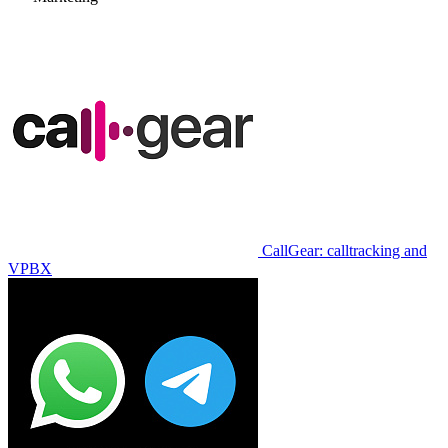
CallGear: calltracking and
VPBX