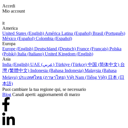
Accedi
Mio account
it
America
United States (English)
América Latina (Español)
Brasil (Português)
México (Español)
Colombia (Español)
Europa
Europe (English)
Deutschland (Deutsch)
France (Français)
Polska
(Polski)
Italia (Italiano)
United Kingdom (English)
Asia
India (English)
UAE (عربي)
Türkiye (Türkçe)
中国 (简体中文)
台
灣 (繁體中文)
Indonesia (Bahasa Indonesia)
Malaysia (Bahasa
Melayu)
ประเทศไทย (ภาษาไทย)
Việt Nam (Tiếng Việt)
日本 (日
本語)
Puoi cambiare la tua regione qui, se necessario
Blog
Canali aperti: aggiornamenti di marzo