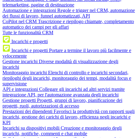
telemarketing, pagine di destinazione
Automazione e integrazioni
Regole e trigger nel CRM, automazione
dei flussi di lavoro, funnel automatizzati, API
CoPilot nel CRM
Trascrizione e riepilogo chiamate, completamento
automatico dei campi per gli affari
Tutte le funzionalità CRM
Incarichi e progetti
Incarichi e progetti
Portare a termine il lavoro più facilmente e
velocemente
Gestione incarichi
Diverse modalità di visualizzazione degli
incarichi
Monitoraggio incarichi
Elenchi di controllo e incarichi secondari,
riepiloghi degli incarichi, monitoraggio dei tempi, modalità focus e
supervisione
API e integrazioni
Collegare gli incarichi ad altri servizi tramite
integrazione API, per l'automazione avanzata degli incarichi
Gestione progetti
Progetti, gruppi di lavoro, pianificazione dei
progetti, ruoli, autorizzazioni di accesso
Prestazioni dei dipendenti
Favorisci la produttività con rapporti sugli
incarichi, gestione dei carichi di lavoro, efficienza negli incarichi e
KPI
Incarichi su dispositivi mobili
Creazione e monitoraggio degli
incarichi, notifiche, commenti e chat mobile