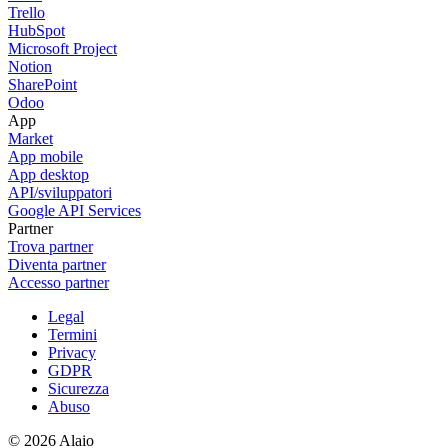
Trello
HubSpot
Microsoft Project
Notion
SharePoint
Odoo
App
Market
App mobile
App desktop
API/sviluppatori
Google API Services
Partner
Trova partner
Diventa partner
Accesso partner
Legal
Termini
Privacy
GDPR
Sicurezza
Abuso
© 2026 Alaio