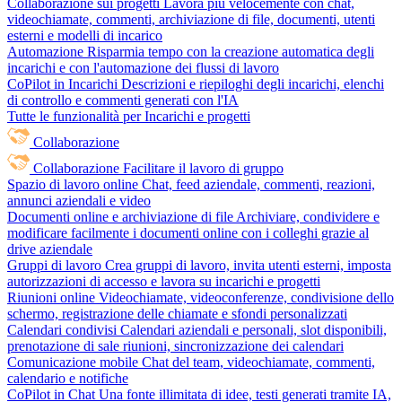
Collaborazione sui progetti
Lavora più velocemente con chat,
videochiamate, commenti, archiviazione di file, documenti, utenti
esterni e modelli di incarico
Automazione
Risparmia tempo con la creazione automatica degli
incarichi e con l'automazione dei flussi di lavoro
CoPilot in Incarichi
Descrizioni e riepiloghi degli incarichi, elenchi
di controllo e commenti generati con l'IA
Tutte le funzionalità per Incarichi e progetti
Collaborazione
Collaborazione
Facilitare il lavoro di gruppo
Spazio di lavoro online
Chat, feed aziendale, commenti, reazioni,
annunci aziendali e video
Documenti online e archiviazione di file
Archiviare, condividere e
modificare facilmente i documenti online con i colleghi grazie al
drive aziendale
Gruppi di lavoro
Crea gruppi di lavoro, invita utenti esterni, imposta
autorizzazioni di accesso e lavora su incarichi e progetti
Riunioni online
Videochiamate, videoconferenze, condivisione dello
schermo, registrazione delle chiamate e sfondi personalizzati
Calendari condivisi
Calendari aziendali e personali, slot disponibili,
prenotazione di sale riunioni, sincronizzazione dei calendari
Comunicazione mobile
Chat del team, videochiamate, commenti,
calendario e notifiche
CoPilot in Chat
Una fonte illimitata di idee, testi generati tramite IA,