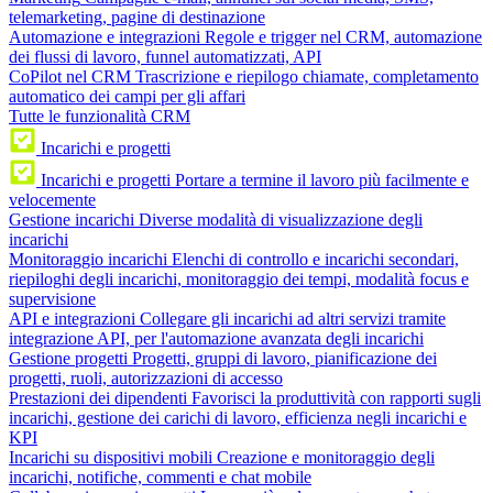
telemarketing, pagine di destinazione
Automazione e integrazioni
Regole e trigger nel CRM, automazione
dei flussi di lavoro, funnel automatizzati, API
CoPilot nel CRM
Trascrizione e riepilogo chiamate, completamento
automatico dei campi per gli affari
Tutte le funzionalità CRM
Incarichi e progetti
Incarichi e progetti
Portare a termine il lavoro più facilmente e
velocemente
Gestione incarichi
Diverse modalità di visualizzazione degli
incarichi
Monitoraggio incarichi
Elenchi di controllo e incarichi secondari,
riepiloghi degli incarichi, monitoraggio dei tempi, modalità focus e
supervisione
API e integrazioni
Collegare gli incarichi ad altri servizi tramite
integrazione API, per l'automazione avanzata degli incarichi
Gestione progetti
Progetti, gruppi di lavoro, pianificazione dei
progetti, ruoli, autorizzazioni di accesso
Prestazioni dei dipendenti
Favorisci la produttività con rapporti sugli
incarichi, gestione dei carichi di lavoro, efficienza negli incarichi e
KPI
Incarichi su dispositivi mobili
Creazione e monitoraggio degli
incarichi, notifiche, commenti e chat mobile