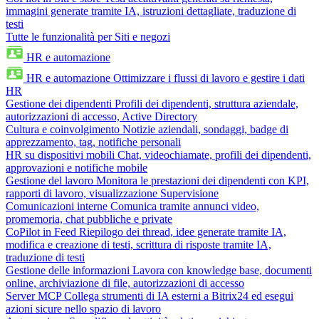
immagini generate tramite IA, istruzioni dettagliate, traduzione di
testi
Tutte le funzionalità per Siti e negozi
HR e automazione
HR e automazione
Ottimizzare i flussi di lavoro e gestire i dati
HR
Gestione dei dipendenti
Profili dei dipendenti, struttura aziendale,
autorizzazioni di accesso, Active Directory
Cultura e coinvolgimento
Notizie aziendali, sondaggi, badge di
apprezzamento, tag, notifiche personali
HR su dispositivi mobili
Chat, videochiamate, profili dei dipendenti,
approvazioni e notifiche mobile
Gestione del lavoro
Monitora le prestazioni dei dipendenti con KPI,
rapporti di lavoro, visualizzazione Supervisione
Comunicazioni interne
Comunica tramite annunci video,
promemoria, chat pubbliche e private
CoPilot in Feed
Riepilogo dei thread, idee generate tramite IA,
modifica e creazione di testi, scrittura di risposte tramite IA,
traduzione di testi
Gestione delle informazioni
Lavora con knowledge base, documenti
online, archiviazione di file, autorizzazioni di accesso
Server MCP
Collega strumenti di IA esterni a Bitrix24 ed esegui
azioni sicure nello spazio di lavoro