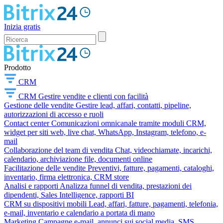
Inizia gratis
Prodotto
CRM
CRM
Gestire vendite e clienti con facilità
Gestione delle vendite
Gestire lead, affari, contatti, pipeline,
autorizzazioni di accesso e ruoli
Contact center
Comunicazioni omnicanale tramite moduli CRM,
widget per siti web, live chat, WhatsApp, Instagram, telefono, e-
mail
Collaborazione del team di vendita
Chat, videochiamate, incarichi,
calendario, archiviazione file, documenti online
Facilitazione delle vendite
Preventivi, fatture, pagamenti, cataloghi,
inventario, firma elettronica, CRM store
Analisi e rapporti
Analizza funnel di vendita, prestazioni dei
dipendenti, Sales Intelligence, rapporti BI
CRM su dispositivi mobili
Lead, affari, fatture, pagamenti, telefonia,
e-mail, inventario e calendario a portata di mano
Marketing
Campagne e-mail, annunci sui social media, SMS,