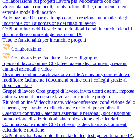
Collaborazione sui progetti
Lavora più velocemente con chat,
videochiamate, commenti, archiviazione di file, documenti, utenti
esterni e modelli di incarico
Automazione
Risparmia tempo con la creazione automatica degli
incarichi e con l'automazione dei flussi di lavoro
CoPilot in Incarichi
Descrizioni e riepiloghi degli incarichi, elenchi
di controllo e commenti generati con l'IA
Tutte le funzionalità per Incarichi e progetti
Collaborazione
Collaborazione
Facilitare il lavoro di gruppo
Spazio di lavoro online
Chat, feed aziendale, commenti, reazioni,
annunci aziendali e video
Documenti online e archiviazione di file
Archiviare, condividere e
modificare facilmente i documenti online con i colleghi grazie al
drive aziendale
Gruppi di lavoro
Crea gruppi di lavoro, invita utenti esterni, imposta
autorizzazioni di accesso e lavora su incarichi e progetti
Riunioni online
Videochiamate, videoconferenze, condivisione dello
schermo, registrazione delle chiamate e sfondi personalizzati
Calendari condivisi
Calendari aziendali e personali, slot disponibili,
prenotazione di sale riunioni, sincronizzazione dei calendari
Comunicazione mobile
Chat del team, videochiamate, commenti,
calendario e notifiche
CoPilot in Chat
Una fonte illimitata di idee, testi generati tramite IA,