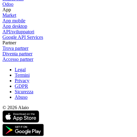
Odoo
App
Market
App mobile
App desktop
API/sviluppatori
Google API Services
Partner
Trova partner
Diventa partner
Accesso partner
Legal
Termini
Privacy
GDPR
Sicurezza
Abuso
© 2026 Alaio