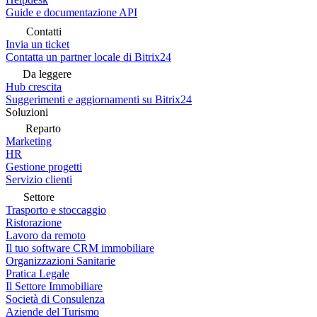
Guide e documentazione API
Contatti
Invia un ticket
Contatta un partner locale di Bitrix24
Da leggere
Hub crescita
Suggerimenti e aggiornamenti su Bitrix24
Soluzioni
Reparto
Marketing
HR
Gestione progetti
Servizio clienti
Settore
Trasporto e stoccaggio
Ristorazione
Lavoro da remoto
Il tuo software CRM immobiliare
Organizzazioni Sanitarie
Pratica Legale
Il Settore Immobiliare
Società di Consulenza
Aziende del Turismo