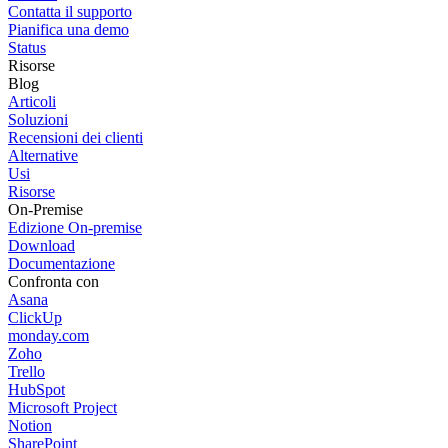
Contatta il supporto
Pianifica una demo
Status
Risorse
Blog
Articoli
Soluzioni
Recensioni dei clienti
Alternative
Usi
Risorse
On-Premise
Edizione On-premise
Download
Documentazione
Confronta con
Asana
ClickUp
monday.com
Zoho
Trello
HubSpot
Microsoft Project
Notion
SharePoint