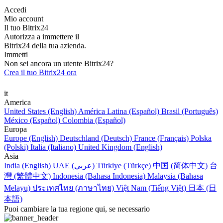
Accedi
Mio account
Il tuo Bitrix24
Autorizza a immettere il
Bitrix24 della tua azienda.
Immetti
Non sei ancora un utente Bitrix24?
Crea il tuo Bitrix24 ora
it
America
United States (English)
América Latina (Español)
Brasil (Português)
México (Español)
Colombia (Español)
Europa
Europe (English)
Deutschland (Deutsch)
France (Français)
Polska
(Polski)
Italia (Italiano)
United Kingdom (English)
Asia
India (English)
UAE (عربي)
Türkiye (Türkçe)
中国 (简体中文)
台
灣 (繁體中文)
Indonesia (Bahasa Indonesia)
Malaysia (Bahasa
Melayu)
ประเทศไทย (ภาษาไทย)
Việt Nam (Tiếng Việt)
日本 (日
本語)
Puoi cambiare la tua regione qui, se necessario