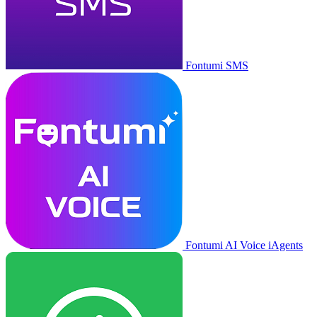
Fontumi SMS
Fontumi AI Voice iAgents