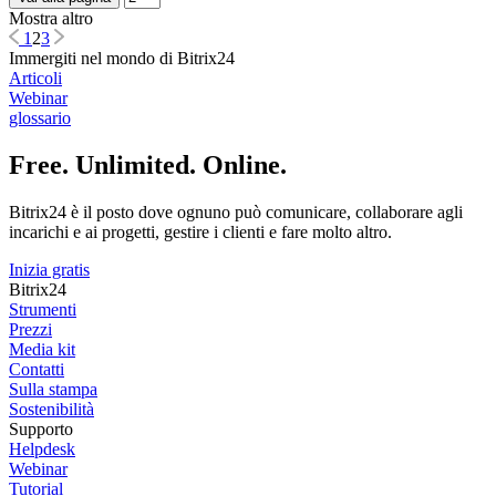
Mostra altro
1
2
3
Immergiti nel mondo di Bitrix24
Articoli
Webinar
glossario
Free. Unlimited. Online.
Bitrix24 è il posto dove ognuno può comunicare, collaborare agli
incarichi e ai progetti, gestire i clienti e fare molto altro.
Inizia gratis
Bitrix24
Strumenti
Prezzi
Media kit
Contatti
Sulla stampa
Sostenibilità
Supporto
Helpdesk
Webinar
Tutorial