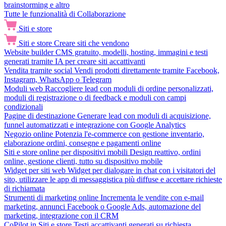
brainstorming e altro
Tutte le funzionalità di Collaborazione
Siti e store
Siti e store
Creare siti che vendono
Website builder
CMS gratuito, modelli, hosting, immagini e testi
generati tramite IA per creare siti accattivanti
Vendita tramite social
Vendi prodotti direttamente tramite Facebook,
Instagram, WhatsApp o Telegram
Moduli web
Raccogliere lead con moduli di ordine personalizzati,
moduli di registrazione o di feedback e moduli con campi
condizionali
Pagine di destinazione
Generare lead con moduli di acquisizione,
funnel automatizzati e integrazione con Google Analytics
Negozio online
Potenzia l'e-commerce con gestione inventario,
elaborazione ordini, consegne e pagamenti online
Siti e store online per dispositivi mobili
Design reattivo, ordini
online, gestione clienti, tutto su dispositivo mobile
Widget per siti web
Widget per dialogare in chat con i visitatori del
sito, utilizzare le app di messaggistica più diffuse e accettare richieste
di richiamata
Strumenti di marketing online
Incrementa le vendite con e-mail
marketing, annunci Facebook o Google Ads, automazione del
marketing, integrazione con il CRM
CoPilot in Siti e store
Testi accattivanti generati su richiesta,