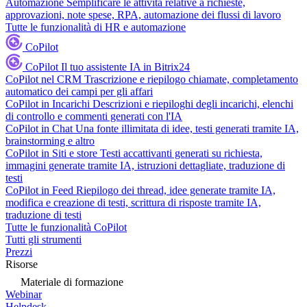
Automazione
Semplificare le attività relative a richieste,
approvazioni, note spese, RPA, automazione dei flussi di lavoro
Tutte le funzionalità di HR e automazione
CoPilot
CoPilot
Il tuo assistente IA in Bitrix24
CoPilot nel CRM
Trascrizione e riepilogo chiamate, completamento
automatico dei campi per gli affari
CoPilot in Incarichi
Descrizioni e riepiloghi degli incarichi, elenchi
di controllo e commenti generati con l'IA
CoPilot in Chat
Una fonte illimitata di idee, testi generati tramite IA,
brainstorming e altro
CoPilot in Siti e store
Testi accattivanti generati su richiesta,
immagini generate tramite IA, istruzioni dettagliate, traduzione di
testi
CoPilot in Feed
Riepilogo dei thread, idee generate tramite IA,
modifica e creazione di testi, scrittura di risposte tramite IA,
traduzione di testi
Tutte le funzionalità CoPilot
Tutti gli strumenti
Prezzi
Risorse
Materiale di formazione
Webinar
Helpdesk