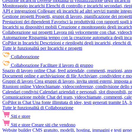
Gestione incarichi
Diverse modalità di visualizzazione degli incarichi
Monitoraggio incarichi
Elenchi di controllo e incarichi secondari, rie
API e integrazioni
Collegare gli incarichi ad altri servizi tramite inte
Gestione progetti
Progetti, gruppi di lavoro, pianificazione dei progetti
Prestazioni dei dipendenti
Favorisci la produttività con rapporti sugli i
Incarichi su dispositivi mobili
Creazione e monitoraggio degli incarich
Collaborazione sui progetti
Lavora più velocemente con chat, videochia
Automazione
Risparmia tempo con la creazione automatica degli incar
CoPilot in Incarichi
Descrizioni e riepiloghi degli incarichi, elenchi d
Tutte le funzionalità per Incarichi e progetti
Collaborazione
Collaborazione
Facilitare il lavoro di gruppo
Spazio di lavoro online
Chat, feed aziendale, commenti, reazioni, ann
Documenti online e archiviazione di file
Archiviare, condividere e mod
Gruppi di lavoro
Crea gruppi di lavoro, invita utenti esterni, imposta a
Riunioni online
Videochiamate, videoconferenze, condivisione dello sc
Calendari condivisi
Calendari aziendali e personali, slot disponibili, p
Comunicazione mobile
Chat del team, videochiamate, commenti, calen
CoPilot in Chat
Una fonte illimitata di idee, testi generati tramite IA, 
Tutte le funzionalità di Collaborazione
Siti e store
Siti e store
Creare siti che vendono
Website builder
CMS gratuito, modelli, hosting, immagini e testi genera