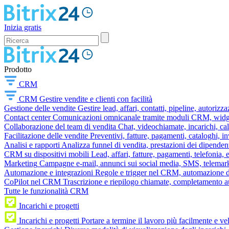
Inizia gratis
Prodotto
CRM
CRM
Gestire vendite e clienti con facilità
Gestione delle vendite
Gestire lead, affari, contatti, pipeline, autorizz
Contact center
Comunicazioni omnicanale tramite moduli CRM, widget 
Collaborazione del team di vendita
Chat, videochiamate, incarichi, ca
Facilitazione delle vendite
Preventivi, fatture, pagamenti, cataloghi, i
Analisi e rapporti
Analizza funnel di vendita, prestazioni dei dipendent
CRM su dispositivi mobili
Lead, affari, fatture, pagamenti, telefonia,
Marketing
Campagne e-mail, annunci sui social media, SMS, telemark
Automazione e integrazioni
Regole e trigger nel CRM, automazione dei
CoPilot nel CRM
Trascrizione e riepilogo chiamate, completamento au
Tutte le funzionalità CRM
Incarichi e progetti
Incarichi e progetti
Portare a termine il lavoro più facilmente e v