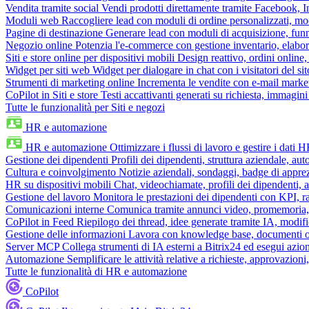
Vendita tramite social
Vendi prodotti direttamente tramite Facebook,
Moduli web
Raccogliere lead con moduli di ordine personalizzati, mo
Pagine di destinazione
Generare lead con moduli di acquisizione, fun
Negozio online
Potenzia l'e-commerce con gestione inventario, elabo
Siti e store online per dispositivi mobili
Design reattivo, ordini online, 
Widget per siti web
Widget per dialogare in chat con i visitatori del sit
Strumenti di marketing online
Incrementa le vendite con e-mail mark
CoPilot in Siti e store
Testi accattivanti generati su richiesta, immagini 
Tutte le funzionalità per Siti e negozi
HR e automazione
HR e automazione
Ottimizzare i flussi di lavoro e gestire i dati 
Gestione dei dipendenti
Profili dei dipendenti, struttura aziendale, au
Cultura e coinvolgimento
Notizie aziendali, sondaggi, badge di apprez
HR su dispositivi mobili
Chat, videochiamate, profili dei dipendenti, 
Gestione del lavoro
Monitora le prestazioni dei dipendenti con KPI, r
Comunicazioni interne
Comunica tramite annunci video, promemoria, 
CoPilot in Feed
Riepilogo dei thread, idee generate tramite IA, modifica
Gestione delle informazioni
Lavora con knowledge base, documenti onli
Server MCP
Collega strumenti di IA esterni a Bitrix24 ed esegui azion
Automazione
Semplificare le attività relative a richieste, approvazio
Tutte le funzionalità di HR e automazione
CoPilot