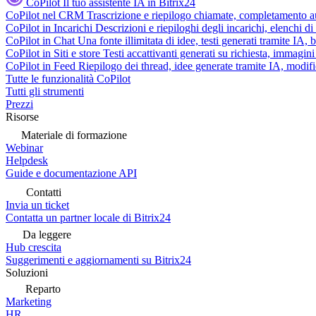
CoPilot
Il tuo assistente IA in Bitrix24
CoPilot nel CRM
Trascrizione e riepilogo chiamate, completamento au
CoPilot in Incarichi
Descrizioni e riepiloghi degli incarichi, elenchi d
CoPilot in Chat
Una fonte illimitata di idee, testi generati tramite IA, 
CoPilot in Siti e store
Testi accattivanti generati su richiesta, immagini 
CoPilot in Feed
Riepilogo dei thread, idee generate tramite IA, modifica
Tutte le funzionalità CoPilot
Tutti gli strumenti
Prezzi
Risorse
Materiale di formazione
Webinar
Helpdesk
Guide e documentazione API
Contatti
Invia un ticket
Contatta un partner locale di Bitrix24
Da leggere
Hub crescita
Suggerimenti e aggiornamenti su Bitrix24
Soluzioni
Reparto
Marketing
HR