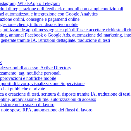
 Instagram, WhatsApp o Telegram
duli di registrazione o di feedback e moduli con campi condizionali
nel automatizzati e integrazione con Google Analytics
razione ordini, consegne e pagamenti online
gestione clienti, tutto su dispositivo mobile
o, utilizzare le app di messaggistica più diffuse e accettare richieste di r
eting, annunci Facebook o Google Ads, automazione del marketing, in
generate tramite IA, istruzioni dettagliate, traduzione di testi
HR
torizzazioni di accesso, Active Directory
zamento, tag, notifiche personali
approvazioni e notifiche mobile
apporti di lavoro, visualizzazione Supervisione
chat pubbliche e private
 e creazione di testi, scrittura di risposte tramite IA, traduzione di testi
ne, archiviazione di file, autorizzazioni di accesso
i sicure nello spazio di lavoro
ni, note spese, RPA, automazione dei flussi di lavoro