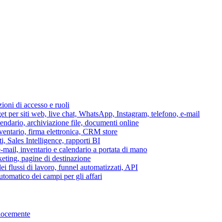
azioni di accesso e ruoli
per siti web, live chat, WhatsApp, Instagram, telefono, e-mail
lendario, archiviazione file, documenti online
nventario, firma elettronica, CRM store
i, Sales Intelligence, rapporti BI
 e-mail, inventario e calendario a portata di mano
eting, pagine di destinazione
 flussi di lavoro, funnel automatizzati, API
tomatico dei campi per gli affari
elocemente