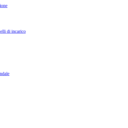
sione
lli di incarico
endale