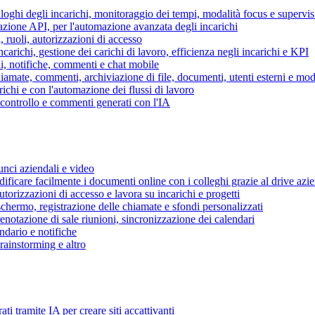
piloghi degli incarichi, monitoraggio dei tempi, modalità focus e supervi
grazione API, per l'automazione avanzata degli incarichi
, ruoli, autorizzazioni di accesso
ncarichi, gestione dei carichi di lavoro, efficienza negli incarichi e KPI
i, notifiche, commenti e chat mobile
mate, commenti, archiviazione di file, documenti, utenti esterni e mode
ichi e con l'automazione dei flussi di lavoro
i controllo e commenti generati con l'IA
unci aziendali e video
ificare facilmente i documenti online con i colleghi grazie al drive azi
utorizzazioni di accesso e lavora su incarichi e progetti
hermo, registrazione delle chiamate e sfondi personalizzati
renotazione di sale riunioni, sincronizzazione dei calendari
dario e notifiche
brainstorming e altro
ti tramite IA per creare siti accattivanti