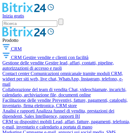
Inizia gratis
Prodotto
CRM
CRM
Gestire vendite e clienti con facilità
Gestione delle vendite
Gestire lead, affari, contatti, pipeline,
autorizzazioni di accesso e ruoli
Contact center
Comunicazioni omnicanale tramite moduli CRM,
widget per siti web, live chat, WhatsApp, Instagram, telefono, e-
mail
Collaborazione del team di vendita
Chat, videochiamate, incarichi,
calendario, archiviazione file, documenti online
Facilitazione delle vendite
Preventivi, fatture, pagamenti, cataloghi,
inventario, firma elettronica, CRM store
Analisi e rapporti
Analizza funnel di vendita, prestazioni dei
dipendenti, Sales Intelligence, rapporti BI
CRM su dispositivi mobili
Lead, affari, fatture, pagamenti, telefonia,
e-mail, inventario e calendario a portata di mano
Marketing
Campagne e-mail, annunci sui social media, SMS,