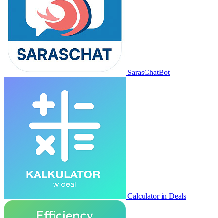
SarasChatBot
Calculator in Deals