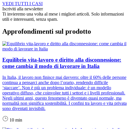
VEDI TUTTI I CASI
Iscriviti alla newsletter
Ti invieremo una volta al mese i migliori articoli. Solo informazioni
utili e interessanti, senza spam.
Approfondimenti sul prodotto
Equilibrio vita-lavoro e diritto alla disconnessione:
come cambia il modo di lavorare in Italia
In Italia, il lavoro non finisce mai davvero: oltre il 60% delle persone
continua a pensarci anche dopo l’orario, rendendo difficile
‘staccare’. Non è più un problema individuale: è un modello
operativo diffuso, che coinvolge tutti i settori e i livelli professionali.
Negli ultimi anni, questo fenomeno è diventato quasi normale, ma
normalità non significa sostenibilità. I confini tra lavoro e vita privata
sono diventati invisibili.
10 min