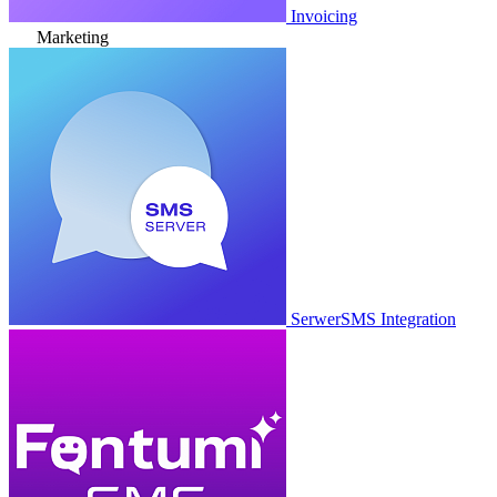
Invoicing
Marketing
SerwerSMS Integration