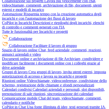
Collaborazione sui progetti
Lavora più velocemente con chat,
videochiamate, commenti, archiviazione di file, documenti, utenti
esterni e modelli di incarico
Automazione
Risparmia tempo con la creazione automatica degli
incarichi e con l'automazione dei flussi di lavoro
CoPilot in Incarichi
Descrizioni e riepiloghi degli incarichi, elenchi
di controllo e commenti generati con l'IA
Tutte le funzionalità per Incarichi e progetti
Collaborazione
Collaborazione
Facilitare il lavoro di gruppo
Spazio di lavoro online
Chat, feed aziendale, commenti, reazioni,
annunci aziendali e video
Documenti online e archiviazione di file
Archiviare, condividere e
modificare facilmente i documenti online con i colleghi grazie al
drive aziendale
Gruppi di lavoro
Crea gruppi di lavoro, invita utenti esterni, imposta
autorizzazioni di accesso e lavora su incarichi e progetti
Riunioni online
Videochiamate, videoconferenze, condivisione dello
schermo, registrazione delle chiamate e sfondi personalizzati
Calendari condivisi
Calendari aziendali e personali, slot disponibili,
prenotazione di sale riunioni, sincronizzazione dei calendari
Comunicazione mobile
Chat del team, videochiamate, commenti,
calendario e notifiche
CoPilot in Chat
Una fonte illimitata di idee, testi generati tramite IA,