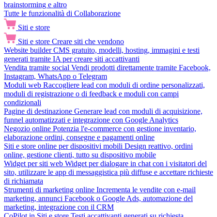
brainstorming e altro
Tutte le funzionalità di Collaborazione
Siti e store
Siti e store
Creare siti che vendono
Website builder
CMS gratuito, modelli, hosting, immagini e testi
generati tramite IA per creare siti accattivanti
Vendita tramite social
Vendi prodotti direttamente tramite Facebook,
Instagram, WhatsApp o Telegram
Moduli web
Raccogliere lead con moduli di ordine personalizzati,
moduli di registrazione o di feedback e moduli con campi
condizionali
Pagine di destinazione
Generare lead con moduli di acquisizione,
funnel automatizzati e integrazione con Google Analytics
Negozio online
Potenzia l'e-commerce con gestione inventario,
elaborazione ordini, consegne e pagamenti online
Siti e store online per dispositivi mobili
Design reattivo, ordini
online, gestione clienti, tutto su dispositivo mobile
Widget per siti web
Widget per dialogare in chat con i visitatori del
sito, utilizzare le app di messaggistica più diffuse e accettare richieste
di richiamata
Strumenti di marketing online
Incrementa le vendite con e-mail
marketing, annunci Facebook o Google Ads, automazione del
marketing, integrazione con il CRM
CoPilot in Siti e store
Testi accattivanti generati su richiesta,