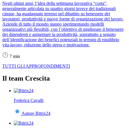
Negli ultimi anni, l’idea della settimana lavorativa “corta”,
generalmente articolata su quattro giorni invece dei tradizionali
cinque, ha guadagnato terreno nel dibattito su benessere dei
lavoratori, produttività e nuove forme di organizzazione del lavoro.
Aziende di tutto il mondo stanno sperimentando modelli
organizzativi più flessibili, con l’obiettivo di migliorare il benessere
dei dipendenti e aumentare la produttività, soprattutto a seguito
dell’identificazione dei benefici potenziali in termini di equilibrio
vita-lavoro, riduzione dello stress e motivazione.
7 min
TUTTI GLI APPROFONDIMENTI
Il team Crescita
Federica Cavalli
Autore Bitrix24