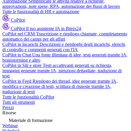
Automazione
Semplificare le attività relative a richieste,
approvazioni, note spese, RPA, automazione dei flussi di lavoro
Tutte le funzionalità di HR e automazione
CoPilot
CoPilot
Il tuo assistente IA in Bitrix24
CoPilot nel CRM
Trascrizione e riepilogo chiamate, completamento
automatico dei campi per gli affari
CoPilot in Incarichi
Descrizioni e riepiloghi degli incarichi, elenchi
di controllo e commenti generati con l'IA
CoPilot in Chat
Una fonte illimitata di idee, testi generati tramite IA,
brainstorming e altro
CoPilot in Siti e store
Testi accattivanti generati su richiesta,
immagini generate tramite IA, istruzioni dettagliate, traduzione di
testi
CoPilot in Feed
Riepilogo dei thread, idee generate tramite IA,
modifica e creazione di testi, scrittura di risposte tramite IA,
traduzione di testi
Tutte le funzionalità CoPilot
Tutti gli strumenti
Prezzi
Risorse
Materiale di formazione
Webinar
Helpdesk