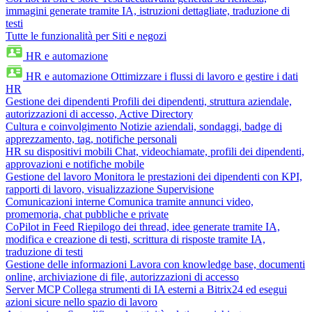
immagini generate tramite IA, istruzioni dettagliate, traduzione di
testi
Tutte le funzionalità per Siti e negozi
HR e automazione
HR e automazione
Ottimizzare i flussi di lavoro e gestire i dati
HR
Gestione dei dipendenti
Profili dei dipendenti, struttura aziendale,
autorizzazioni di accesso, Active Directory
Cultura e coinvolgimento
Notizie aziendali, sondaggi, badge di
apprezzamento, tag, notifiche personali
HR su dispositivi mobili
Chat, videochiamate, profili dei dipendenti,
approvazioni e notifiche mobile
Gestione del lavoro
Monitora le prestazioni dei dipendenti con KPI,
rapporti di lavoro, visualizzazione Supervisione
Comunicazioni interne
Comunica tramite annunci video,
promemoria, chat pubbliche e private
CoPilot in Feed
Riepilogo dei thread, idee generate tramite IA,
modifica e creazione di testi, scrittura di risposte tramite IA,
traduzione di testi
Gestione delle informazioni
Lavora con knowledge base, documenti
online, archiviazione di file, autorizzazioni di accesso
Server MCP
Collega strumenti di IA esterni a Bitrix24 ed esegui
azioni sicure nello spazio di lavoro