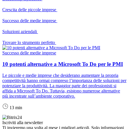
Crescita delle piccole imprese
Successo delle medie imprese
Soluzioni aziendali
Trovare lo strumento perfetto
Successo delle medie imprese
10 potenti alternative a Microsoft To Do per le PMI
Le piccole e medie imprese che desiderano aumentare la propria
competitività hanno ormai compreso l’importanza delle soluzioni per
potenziare la produttività. La maggior parte dei professionisti si
affida a Microsoft To Do. Tuttavia, esistono numerose alternative
più incentrate sull’ambiente corporativo.
13 min
Iscriviti alla newsletter
Ti invieremo una volta al mese i migliori articoli. Solo informazioni