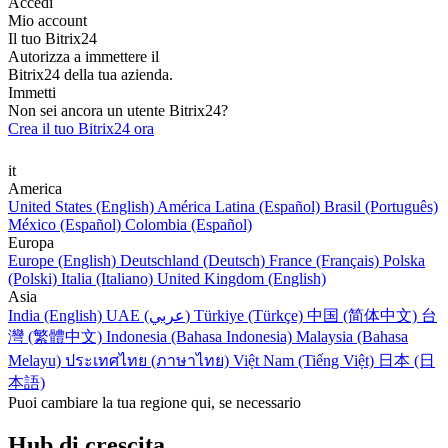
Accedi
Mio account
Il tuo Bitrix24
Autorizza a immettere il
Bitrix24 della tua azienda.
Immetti
Non sei ancora un utente Bitrix24?
Crea il tuo Bitrix24 ora
it
America
United States (English)
América Latina (Español)
Brasil (Português)
México (Español)
Colombia (Español)
Europa
Europe (English)
Deutschland (Deutsch)
France (Français)
Polska
(Polski)
Italia (Italiano)
United Kingdom (English)
Asia
India (English)
UAE (عربي)
Türkiye (Türkçe)
中国 (简体中文)
台
灣 (繁體中文)
Indonesia (Bahasa Indonesia)
Malaysia (Bahasa
Melayu)
ประเทศไทย (ภาษาไทย)
Việt Nam (Tiếng Việt)
日本 (日
本語)
Puoi cambiare la tua regione qui, se necessario
Hub di crescita