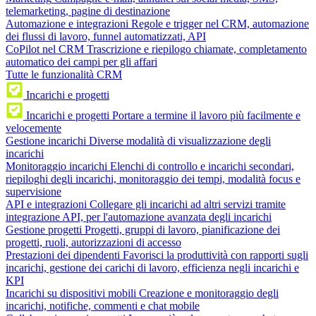
telemarketing, pagine di destinazione
Automazione e integrazioni
Regole e trigger nel CRM, automazione
dei flussi di lavoro, funnel automatizzati, API
CoPilot nel CRM
Trascrizione e riepilogo chiamate, completamento
automatico dei campi per gli affari
Tutte le funzionalità CRM
Incarichi e progetti
Incarichi e progetti
Portare a termine il lavoro più facilmente e
velocemente
Gestione incarichi
Diverse modalità di visualizzazione degli
incarichi
Monitoraggio incarichi
Elenchi di controllo e incarichi secondari,
riepiloghi degli incarichi, monitoraggio dei tempi, modalità focus e
supervisione
API e integrazioni
Collegare gli incarichi ad altri servizi tramite
integrazione API, per l'automazione avanzata degli incarichi
Gestione progetti
Progetti, gruppi di lavoro, pianificazione dei
progetti, ruoli, autorizzazioni di accesso
Prestazioni dei dipendenti
Favorisci la produttività con rapporti sugli
incarichi, gestione dei carichi di lavoro, efficienza negli incarichi e
KPI
Incarichi su dispositivi mobili
Creazione e monitoraggio degli
incarichi, notifiche, commenti e chat mobile