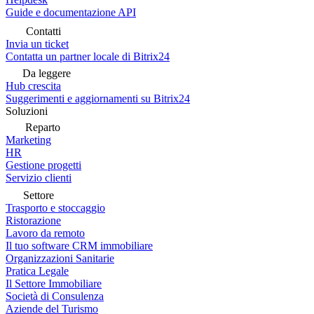
Guide e documentazione API
Contatti
Invia un ticket
Contatta un partner locale di Bitrix24
Da leggere
Hub crescita
Suggerimenti e aggiornamenti su Bitrix24
Soluzioni
Reparto
Marketing
HR
Gestione progetti
Servizio clienti
Settore
Trasporto e stoccaggio
Ristorazione
Lavoro da remoto
Il tuo software CRM immobiliare
Organizzazioni Sanitarie
Pratica Legale
Il Settore Immobiliare
Società di Consulenza
Aziende del Turismo