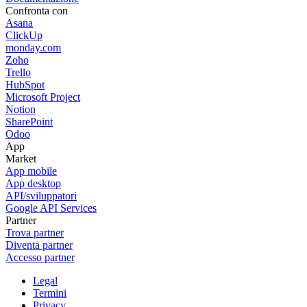
Confronta con
Asana
ClickUp
monday.com
Zoho
Trello
HubSpot
Microsoft Project
Notion
SharePoint
Odoo
App
Market
App mobile
App desktop
API/sviluppatori
Google API Services
Partner
Trova partner
Diventa partner
Accesso partner
Legal
Termini
Privacy