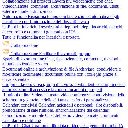
Collaborazione sui progetti
Lavora più velocemente con chat,
videochiamate, commenti, archiviazione di file, documenti, utenti
esterni e modelli di incarico
Automazione
Risparmia tempo con la creazione automatica degli
incarichi e con l'automazione dei flussi di lavoro
CoPilot in Incarichi
Descrizioni e riepiloghi degli incarichi, elenchi
di controllo e commenti generati con l'IA
Tutte le funzionalità per Incarichi e progetti
Collaborazione
Collaborazione
Facilitare il lavoro di gruppo
Spazio di lavoro online
Chat, feed aziendale, commenti, reazioni,
annunci aziendali e video
Documenti online e archiviazione di file
Archiviare, condividere e
modificare facilmente i documenti online con i colleghi grazie al
drive aziendale
Gruppi di lavoro
Crea gruppi di lavoro, invita utenti esterni, imposta
autorizzazioni di accesso e lavora su incarichi e progetti
Riunioni online
Videochiamate, videoconferenze, condivisione dello
schermo, registrazione delle chiamate e sfondi personalizzati
Calendari condivisi
Calendari aziendali e personali, slot disponibili,
prenotazione di sale riunioni, sincronizzazione dei calendari
Comunicazione mobile
Chat del team, videochiamate, commenti,
calendario e notifiche
CoPilot in Chat
Una fonte illimitata di idee, testi generati tramite IA,