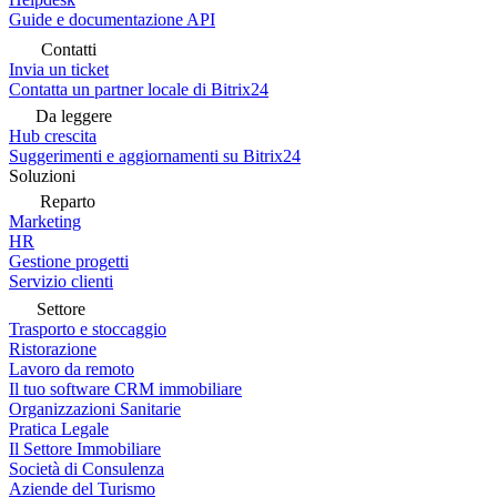
Guide e documentazione API
Contatti
Invia un ticket
Contatta un partner locale di Bitrix24
Da leggere
Hub crescita
Suggerimenti e aggiornamenti su Bitrix24
Soluzioni
Reparto
Marketing
HR
Gestione progetti
Servizio clienti
Settore
Trasporto e stoccaggio
Ristorazione
Lavoro da remoto
Il tuo software CRM immobiliare
Organizzazioni Sanitarie
Pratica Legale
Il Settore Immobiliare
Società di Consulenza
Aziende del Turismo