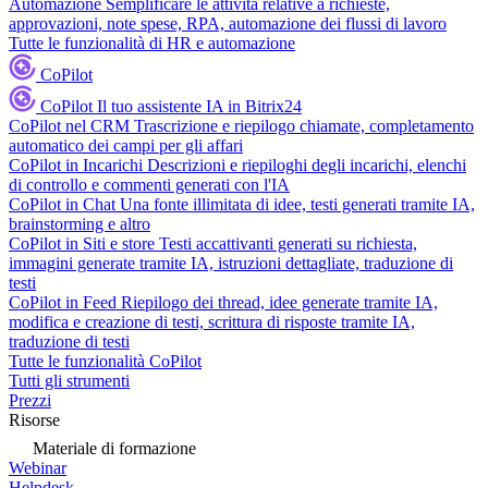
Automazione
Semplificare le attività relative a richieste,
approvazioni, note spese, RPA, automazione dei flussi di lavoro
Tutte le funzionalità di HR e automazione
CoPilot
CoPilot
Il tuo assistente IA in Bitrix24
CoPilot nel CRM
Trascrizione e riepilogo chiamate, completamento
automatico dei campi per gli affari
CoPilot in Incarichi
Descrizioni e riepiloghi degli incarichi, elenchi
di controllo e commenti generati con l'IA
CoPilot in Chat
Una fonte illimitata di idee, testi generati tramite IA,
brainstorming e altro
CoPilot in Siti e store
Testi accattivanti generati su richiesta,
immagini generate tramite IA, istruzioni dettagliate, traduzione di
testi
CoPilot in Feed
Riepilogo dei thread, idee generate tramite IA,
modifica e creazione di testi, scrittura di risposte tramite IA,
traduzione di testi
Tutte le funzionalità CoPilot
Tutti gli strumenti
Prezzi
Risorse
Materiale di formazione
Webinar
Helpdesk