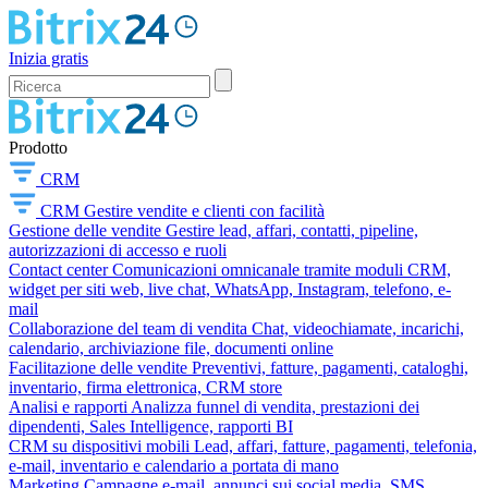
Inizia gratis
Prodotto
CRM
CRM
Gestire vendite e clienti con facilità
Gestione delle vendite
Gestire lead, affari, contatti, pipeline,
autorizzazioni di accesso e ruoli
Contact center
Comunicazioni omnicanale tramite moduli CRM,
widget per siti web, live chat, WhatsApp, Instagram, telefono, e-
mail
Collaborazione del team di vendita
Chat, videochiamate, incarichi,
calendario, archiviazione file, documenti online
Facilitazione delle vendite
Preventivi, fatture, pagamenti, cataloghi,
inventario, firma elettronica, CRM store
Analisi e rapporti
Analizza funnel di vendita, prestazioni dei
dipendenti, Sales Intelligence, rapporti BI
CRM su dispositivi mobili
Lead, affari, fatture, pagamenti, telefonia,
e-mail, inventario e calendario a portata di mano
Marketing
Campagne e-mail, annunci sui social media, SMS,