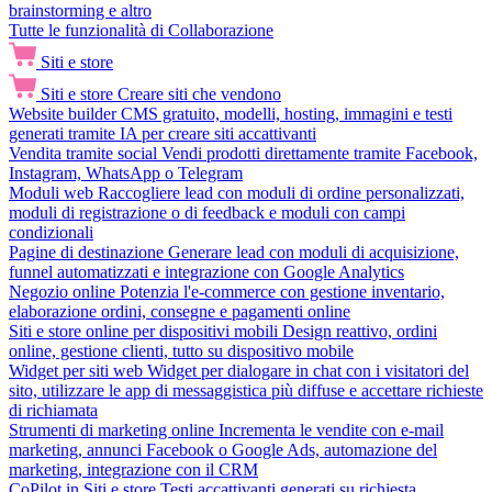
brainstorming e altro
Tutte le funzionalità di Collaborazione
Siti e store
Siti e store
Creare siti che vendono
Website builder
CMS gratuito, modelli, hosting, immagini e testi
generati tramite IA per creare siti accattivanti
Vendita tramite social
Vendi prodotti direttamente tramite Facebook,
Instagram, WhatsApp o Telegram
Moduli web
Raccogliere lead con moduli di ordine personalizzati,
moduli di registrazione o di feedback e moduli con campi
condizionali
Pagine di destinazione
Generare lead con moduli di acquisizione,
funnel automatizzati e integrazione con Google Analytics
Negozio online
Potenzia l'e-commerce con gestione inventario,
elaborazione ordini, consegne e pagamenti online
Siti e store online per dispositivi mobili
Design reattivo, ordini
online, gestione clienti, tutto su dispositivo mobile
Widget per siti web
Widget per dialogare in chat con i visitatori del
sito, utilizzare le app di messaggistica più diffuse e accettare richieste
di richiamata
Strumenti di marketing online
Incrementa le vendite con e-mail
marketing, annunci Facebook o Google Ads, automazione del
marketing, integrazione con il CRM
CoPilot in Siti e store
Testi accattivanti generati su richiesta,