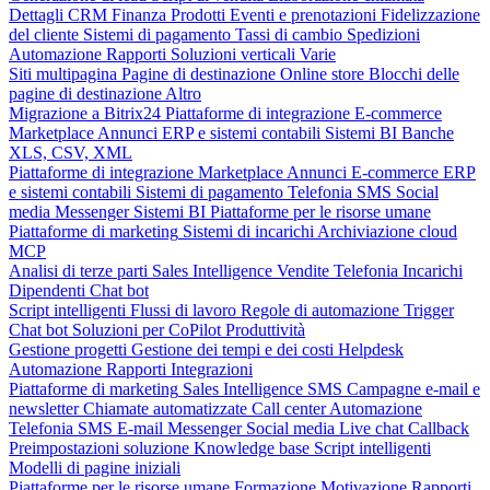
Dettagli CRM
Finanza
Prodotti
Eventi e prenotazioni
Fidelizzazione
del cliente
Sistemi di pagamento
Tassi di cambio
Spedizioni
Automazione
Rapporti
Soluzioni verticali
Varie
Siti multipagina
Pagine di destinazione
Online store
Blocchi delle
pagine di destinazione
Altro
Migrazione a Bitrix24
Piattaforme di integrazione
E-commerce
Marketplace
Annunci
ERP e sistemi contabili
Sistemi BI
Banche
XLS, CSV, XML
Piattaforme di integrazione
Marketplace
Annunci
E-commerce
ERP
e sistemi contabili
Sistemi di pagamento
Telefonia
SMS
Social
media
Messenger
Sistemi BI
Piattaforme per le risorse umane
Piattaforme di marketing
Sistemi di incarichi
Archiviazione cloud
MCP
Analisi di terze parti
Sales Intelligence
Vendite
Telefonia
Incarichi
Dipendenti
Chat bot
Script intelligenti
Flussi di lavoro
Regole di automazione
Trigger
Chat bot
Soluzioni per CoPilot
Produttività
Gestione progetti
Gestione dei tempi e dei costi
Helpdesk
Automazione
Rapporti
Integrazioni
Piattaforme di marketing
Sales Intelligence
SMS
Campagne e-mail e
newsletter
Chiamate automatizzate
Call center
Automazione
Telefonia
SMS
E-mail
Messenger
Social media
Live chat
Callback
Preimpostazioni soluzione
Knowledge base
Script intelligenti
Modelli di pagine iniziali
Piattaforme per le risorse umane
Formazione
Motivazione
Rapporti