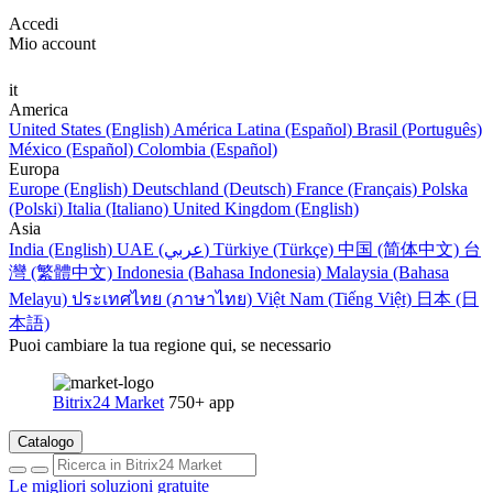
Accedi
Mio account
it
America
United States (English)
América Latina (Español)
Brasil (Português)
México (Español)
Colombia (Español)
Europa
Europe (English)
Deutschland (Deutsch)
France (Français)
Polska
(Polski)
Italia (Italiano)
United Kingdom (English)
Asia
India (English)
UAE (عربي)
Türkiye (Türkçe)
中国 (简体中文)
台
灣 (繁體中文)
Indonesia (Bahasa Indonesia)
Malaysia (Bahasa
Melayu)
ประเทศไทย (ภาษาไทย)
Việt Nam (Tiếng Việt)
日本 (日
本語)
Puoi cambiare la tua regione qui, se necessario
Bitrix24 Market
750+ app
Catalogo
Le migliori soluzioni gratuite