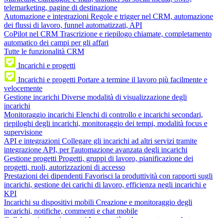
telemarketing, pagine di destinazione
Automazione e integrazioni
Regole e trigger nel CRM, automazione
dei flussi di lavoro, funnel automatizzati, API
CoPilot nel CRM
Trascrizione e riepilogo chiamate, completamento
automatico dei campi per gli affari
Tutte le funzionalità CRM
Incarichi e progetti
Incarichi e progetti
Portare a termine il lavoro più facilmente e
velocemente
Gestione incarichi
Diverse modalità di visualizzazione degli
incarichi
Monitoraggio incarichi
Elenchi di controllo e incarichi secondari,
riepiloghi degli incarichi, monitoraggio dei tempi, modalità focus e
supervisione
API e integrazioni
Collegare gli incarichi ad altri servizi tramite
integrazione API, per l'automazione avanzata degli incarichi
Gestione progetti
Progetti, gruppi di lavoro, pianificazione dei
progetti, ruoli, autorizzazioni di accesso
Prestazioni dei dipendenti
Favorisci la produttività con rapporti sugli
incarichi, gestione dei carichi di lavoro, efficienza negli incarichi e
KPI
Incarichi su dispositivi mobili
Creazione e monitoraggio degli
incarichi, notifiche, commenti e chat mobile