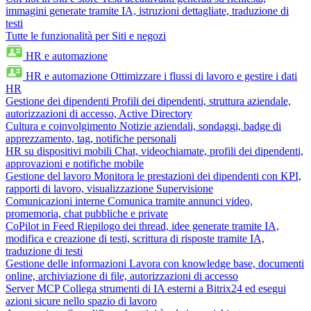
immagini generate tramite IA, istruzioni dettagliate, traduzione di
testi
Tutte le funzionalità per Siti e negozi
HR e automazione
HR e automazione
Ottimizzare i flussi di lavoro e gestire i dati
HR
Gestione dei dipendenti
Profili dei dipendenti, struttura aziendale,
autorizzazioni di accesso, Active Directory
Cultura e coinvolgimento
Notizie aziendali, sondaggi, badge di
apprezzamento, tag, notifiche personali
HR su dispositivi mobili
Chat, videochiamate, profili dei dipendenti,
approvazioni e notifiche mobile
Gestione del lavoro
Monitora le prestazioni dei dipendenti con KPI,
rapporti di lavoro, visualizzazione Supervisione
Comunicazioni interne
Comunica tramite annunci video,
promemoria, chat pubbliche e private
CoPilot in Feed
Riepilogo dei thread, idee generate tramite IA,
modifica e creazione di testi, scrittura di risposte tramite IA,
traduzione di testi
Gestione delle informazioni
Lavora con knowledge base, documenti
online, archiviazione di file, autorizzazioni di accesso
Server MCP
Collega strumenti di IA esterni a Bitrix24 ed esegui
azioni sicure nello spazio di lavoro