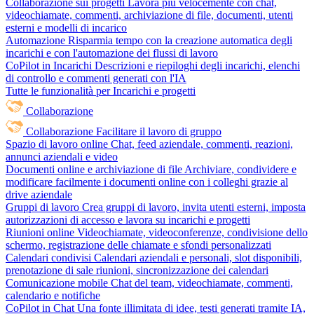
Collaborazione sui progetti
Lavora più velocemente con chat,
videochiamate, commenti, archiviazione di file, documenti, utenti
esterni e modelli di incarico
Automazione
Risparmia tempo con la creazione automatica degli
incarichi e con l'automazione dei flussi di lavoro
CoPilot in Incarichi
Descrizioni e riepiloghi degli incarichi, elenchi
di controllo e commenti generati con l'IA
Tutte le funzionalità per Incarichi e progetti
Collaborazione
Collaborazione
Facilitare il lavoro di gruppo
Spazio di lavoro online
Chat, feed aziendale, commenti, reazioni,
annunci aziendali e video
Documenti online e archiviazione di file
Archiviare, condividere e
modificare facilmente i documenti online con i colleghi grazie al
drive aziendale
Gruppi di lavoro
Crea gruppi di lavoro, invita utenti esterni, imposta
autorizzazioni di accesso e lavora su incarichi e progetti
Riunioni online
Videochiamate, videoconferenze, condivisione dello
schermo, registrazione delle chiamate e sfondi personalizzati
Calendari condivisi
Calendari aziendali e personali, slot disponibili,
prenotazione di sale riunioni, sincronizzazione dei calendari
Comunicazione mobile
Chat del team, videochiamate, commenti,
calendario e notifiche
CoPilot in Chat
Una fonte illimitata di idee, testi generati tramite IA,