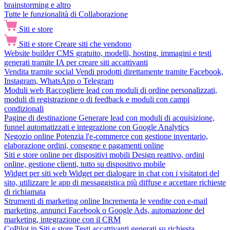
brainstorming e altro
Tutte le funzionalità di Collaborazione
Siti e store
Siti e store
Creare siti che vendono
Website builder
CMS gratuito, modelli, hosting, immagini e testi
generati tramite IA per creare siti accattivanti
Vendita tramite social
Vendi prodotti direttamente tramite Facebook,
Instagram, WhatsApp o Telegram
Moduli web
Raccogliere lead con moduli di ordine personalizzati,
moduli di registrazione o di feedback e moduli con campi
condizionali
Pagine di destinazione
Generare lead con moduli di acquisizione,
funnel automatizzati e integrazione con Google Analytics
Negozio online
Potenzia l'e-commerce con gestione inventario,
elaborazione ordini, consegne e pagamenti online
Siti e store online per dispositivi mobili
Design reattivo, ordini
online, gestione clienti, tutto su dispositivo mobile
Widget per siti web
Widget per dialogare in chat con i visitatori del
sito, utilizzare le app di messaggistica più diffuse e accettare richieste
di richiamata
Strumenti di marketing online
Incrementa le vendite con e-mail
marketing, annunci Facebook o Google Ads, automazione del
marketing, integrazione con il CRM
CoPilot in Siti e store
Testi accattivanti generati su richiesta,