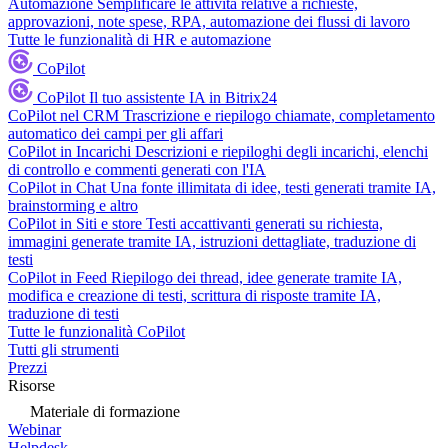
Automazione
Semplificare le attività relative a richieste,
approvazioni, note spese, RPA, automazione dei flussi di lavoro
Tutte le funzionalità di HR e automazione
CoPilot
CoPilot
Il tuo assistente IA in Bitrix24
CoPilot nel CRM
Trascrizione e riepilogo chiamate, completamento
automatico dei campi per gli affari
CoPilot in Incarichi
Descrizioni e riepiloghi degli incarichi, elenchi
di controllo e commenti generati con l'IA
CoPilot in Chat
Una fonte illimitata di idee, testi generati tramite IA,
brainstorming e altro
CoPilot in Siti e store
Testi accattivanti generati su richiesta,
immagini generate tramite IA, istruzioni dettagliate, traduzione di
testi
CoPilot in Feed
Riepilogo dei thread, idee generate tramite IA,
modifica e creazione di testi, scrittura di risposte tramite IA,
traduzione di testi
Tutte le funzionalità CoPilot
Tutti gli strumenti
Prezzi
Risorse
Materiale di formazione
Webinar
Helpdesk