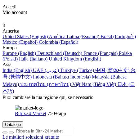
Accedi
Mio account
it
America
United States (English)
América Latina (Español)
Brasil (Português)
México (Español)
Colombia (Español)
Europa
Europe (English)
Deutschland (Deutsch)
France (Français)
Polska
(Polski)
Italia (Italiano)
United Kingdom (English)
Asia
India (English)
UAE (عربي)
Türkiye (Türkçe)
中国 (简体中文)
台
灣 (繁體中文)
Indonesia (Bahasa Indonesia)
Malaysia (Bahasa
Melayu)
ประเทศไทย (ภาษาไทย)
Việt Nam (Tiếng Việt)
日本 (日
本語)
Puoi cambiare la tua regione qui, se necessario
Bitrix24 Market
750+ app
Catalogo
Le migliori soluzioni gratuite