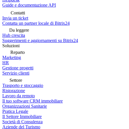
Guide e documentazione API
Contatti
Invia un ticket
Contatta un partner locale di Bitrix24
Da leggere
Hub crescita
Suggerimenti e aggiornamenti su Bitrix24
Soluzioni
Reparto
Marketing
HR
Gestione progetti
Servizio clienti
Settore
Trasporto e stoccaggio
Ristorazione
Lavoro da remoto
Il tuo software CRM immobiliare
Organizzazioni Sanitarie
Pratica Legale
Il Settore Immobiliare
Società di Consulenza
Aziende del Turismo