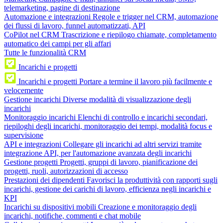
telemarketing, pagine di destinazione
Automazione e integrazioni
Regole e trigger nel CRM, automazione
dei flussi di lavoro, funnel automatizzati, API
CoPilot nel CRM
Trascrizione e riepilogo chiamate, completamento
automatico dei campi per gli affari
Tutte le funzionalità CRM
Incarichi e progetti
Incarichi e progetti
Portare a termine il lavoro più facilmente e
velocemente
Gestione incarichi
Diverse modalità di visualizzazione degli
incarichi
Monitoraggio incarichi
Elenchi di controllo e incarichi secondari,
riepiloghi degli incarichi, monitoraggio dei tempi, modalità focus e
supervisione
API e integrazioni
Collegare gli incarichi ad altri servizi tramite
integrazione API, per l'automazione avanzata degli incarichi
Gestione progetti
Progetti, gruppi di lavoro, pianificazione dei
progetti, ruoli, autorizzazioni di accesso
Prestazioni dei dipendenti
Favorisci la produttività con rapporti sugli
incarichi, gestione dei carichi di lavoro, efficienza negli incarichi e
KPI
Incarichi su dispositivi mobili
Creazione e monitoraggio degli
incarichi, notifiche, commenti e chat mobile