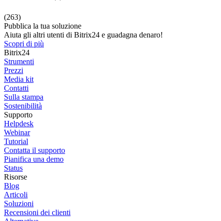
(263)
Pubblica la tua soluzione
Aiuta gli altri utenti di Bitrix24 e guadagna denaro!
Scopri di più
Bitrix24
Strumenti
Prezzi
Media kit
Contatti
Sulla stampa
Sostenibilità
Supporto
Helpdesk
Webinar
Tutorial
Contatta il supporto
Pianifica una demo
Status
Risorse
Blog
Articoli
Soluzioni
Recensioni dei clienti