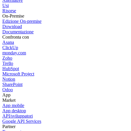
Alternative
Usi
Risorse
On-Premise
Edizione On-premise
Download
Documentazione
Confronta con
Asana
ClickUp
monday.com
Zoho
Trello
HubSpot
Microsoft Project
Notion
SharePoint
Odoo
App
Market
App mobile
App desktop
API/sviluppatori
Google API Services
Partner