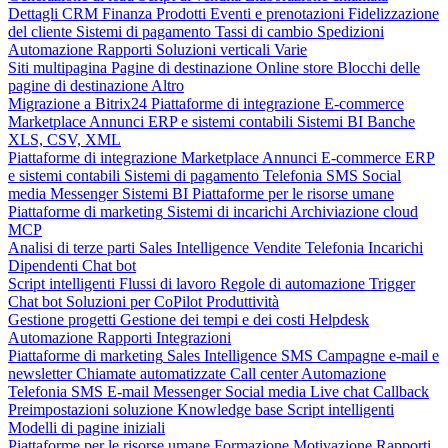
Dettagli CRM
Finanza
Prodotti
Eventi e prenotazioni
Fidelizzazione
del cliente
Sistemi di pagamento
Tassi di cambio
Spedizioni
Automazione
Rapporti
Soluzioni verticali
Varie
Siti multipagina
Pagine di destinazione
Online store
Blocchi delle
pagine di destinazione
Altro
Migrazione a Bitrix24
Piattaforme di integrazione
E-commerce
Marketplace
Annunci
ERP e sistemi contabili
Sistemi BI
Banche
XLS, CSV, XML
Piattaforme di integrazione
Marketplace
Annunci
E-commerce
ERP
e sistemi contabili
Sistemi di pagamento
Telefonia
SMS
Social
media
Messenger
Sistemi BI
Piattaforme per le risorse umane
Piattaforme di marketing
Sistemi di incarichi
Archiviazione cloud
MCP
Analisi di terze parti
Sales Intelligence
Vendite
Telefonia
Incarichi
Dipendenti
Chat bot
Script intelligenti
Flussi di lavoro
Regole di automazione
Trigger
Chat bot
Soluzioni per CoPilot
Produttività
Gestione progetti
Gestione dei tempi e dei costi
Helpdesk
Automazione
Rapporti
Integrazioni
Piattaforme di marketing
Sales Intelligence
SMS
Campagne e-mail e
newsletter
Chiamate automatizzate
Call center
Automazione
Telefonia
SMS
E-mail
Messenger
Social media
Live chat
Callback
Preimpostazioni soluzione
Knowledge base
Script intelligenti
Modelli di pagine iniziali
Piattaforme per le risorse umane
Formazione
Motivazione
Rapporti