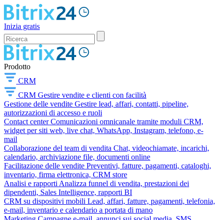
Inizia gratis
Prodotto
CRM
CRM
Gestire vendite e clienti con facilità
Gestione delle vendite
Gestire lead, affari, contatti, pipeline,
autorizzazioni di accesso e ruoli
Contact center
Comunicazioni omnicanale tramite moduli CRM,
widget per siti web, live chat, WhatsApp, Instagram, telefono, e-
mail
Collaborazione del team di vendita
Chat, videochiamate, incarichi,
calendario, archiviazione file, documenti online
Facilitazione delle vendite
Preventivi, fatture, pagamenti, cataloghi,
inventario, firma elettronica, CRM store
Analisi e rapporti
Analizza funnel di vendita, prestazioni dei
dipendenti, Sales Intelligence, rapporti BI
CRM su dispositivi mobili
Lead, affari, fatture, pagamenti, telefonia,
e-mail, inventario e calendario a portata di mano
Marketing
Campagne e-mail, annunci sui social media, SMS,