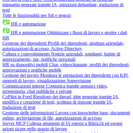
immagini generate tramite IA, istruzioni dettagliate, traduzione di
testi
Tutte le funzionalità per Siti e negozi
HR e automazione
HR e automazione
Ottimizzare i flussi di lavoro e gestire i dati
HR
Gestione dei dipendenti
Profili dei dipendenti, struttura aziendale,
autorizzazioni di accesso, Active Directory
Cultura e coinvolgimento
Notizie aziendali, sondaggi, badge di
apprezzamento, tag, notifiche personali
HR su dispositivi mobili
Chat, videochiamate, profili dei dipendenti,
approvazioni e notifiche mobile
Gestione del lavoro
Monitora le prestazioni dei dipendenti con KPI,
rapporti di lavoro, visualizzazione Supervisione
Comunicazioni interne
Comunica tramite annunci video,
promemoria, chat pubbliche e private
CoPilot in Feed
Riepilogo dei thread, idee generate tramite IA,
modifica e creazione di testi, scrittura di risposte tramite IA,
traduzione di testi
Gestione delle informazioni
Lavora con knowledge base, documenti
online, archiviazione di file, autorizzazioni di accesso
Server MCP
Collega strumenti di IA esterni a Bitrix24 ed esegui
azioni sicure nello spazio di lavoro