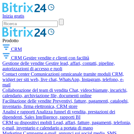
Inizia gratis
Prodotto
CRM
CRM
Gestire vendite e clienti con facilità
Gestione delle vendite
Gestire lead, affari, contatti, pipeline,
autorizzazioni di accesso e ruoli
Contact center
Comunicazioni omnicanale tramite moduli CRM,
widget per siti web, live chat, WhatsApp, Instagram, telefono, e-
mail
Collaborazione del team di vendita
Chat, videochiamate, incarichi,
calendario, archiviazione file, documenti online
Facilitazione delle vendite
Preventivi, fatture, pagamenti, cataloghi,
inventario, firma elettronica, CRM store
Analisi e rapporti
Analizza funnel di vendita, prestazioni dei
dipendenti, Sales Intelligence, rapporti BI
CRM su dispositivi mobili
Lead, affari, fatture, pagamenti, telefonia,
e-mail, inventario e calendario a portata di mano
Marketing
Campagne e-mail, annunci sui social media, SMS,