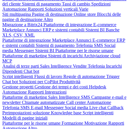
del cliente
Sistemi di pagamento
Tassi di cambio
Spedizioni
Automazione
Rapporti
Soluzioni verticali
Varie
Siti multipagina
Pagine di destinazione
Online store
Blocchi delle
pagine di destinazione
Altro
Migrazione a Bitrix24
Piattaforme di integrazione
E-commerce
Marketplace
Annunci
ERP e sistemi contabili
Sistemi BI
Banche
XLS, CSV, XML
Piattaforme di integrazione
Marketplace
Annunci
E-commerce
ERP
e sistemi contabili
Sistemi di pagamento
Telefonia
SMS
Social
media
Messenger
Sistemi BI
Piattaforme per le risorse umane
Piattaforme di marketing
Sistemi di incarichi
Archiviazione cloud
MCP
Analisi di terze parti
Sales Intelligence
Vendite
Telefonia
Incarichi
Dipendenti
Chat bot
Script intelligenti
Flussi di lavoro
Regole di automazione
Trigger
Chat bot
Soluzioni per CoPilot
Produttività
Gestione progetti
Gestione dei tempi e dei costi
Helpdesk
Automazione
Rapporti
Integrazioni
Piattaforme di marketing
Sales Intelligence
SMS
Campagne e-mail e
newsletter
Chiamate automatizzate
Call center
Automazione
Telefonia
SMS
E-mail
Messenger
Social media
Live chat
Callback
Preimpostazioni soluzione
Knowledge base
Script intelligenti
Modelli di pagine iniziali
Piattaforme per le risorse umane
Formazione
Motivazione
Rapporti
Automazione
Altro