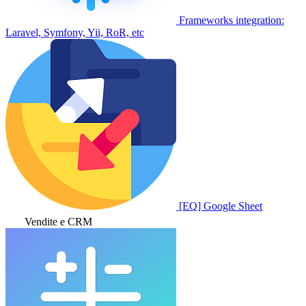
Frameworks integration:
Laravel, Symfony, Yii, RoR, etc
[EQ] Google Sheet
Vendite e CRM