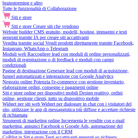
brainstorming e altro
Tutte le funzionalità di Collaborazione
Siti e store
Siti e store
Creare siti che vendono
Website builder
CMS gratuito, modelli, hosting, immagini e testi
generati tramite IA per creare siti accattivanti
Vendita tramite social
Vendi prodotti direttamente tramite Facebook,
Instagram, WhatsApp o Telegram
Moduli web
Raccogliere lead con moduli di ordine personalizzati,
moduli di registrazione o di feedback e moduli con campi
condizionali
Pagine di destinazione
Generare lead con moduli di acquisizione,
funnel automatizzati e integrazione con Google Analytics
Negozio online
Potenzia l'e-commerce con gestione inventario,
elaborazione ordini, consegne e pagamenti online
Siti e store online per dispositivi mobili
Design reattivo, ordini
online, gestione clienti, tutto su dispositivo mobile
Widget per siti web
Widget per dialogare in chat con i visitatori del
sito, utilizzare le app di messaggistica più diffuse e accettare richieste
di richiamata
Strumenti di marketing online
Incrementa le vendite con e-mail
marketing, annunci Facebook o Google Ads, automazione del
marketing, integrazione con il CRM
CoPilot in Siti e store
Testi accattivanti generati su richiesta,