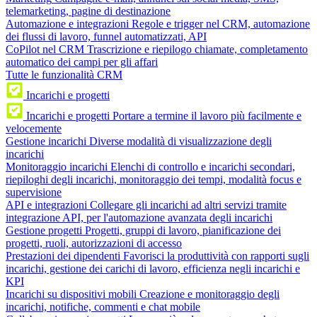
telemarketing, pagine di destinazione
Automazione e integrazioni
Regole e trigger nel CRM, automazione
dei flussi di lavoro, funnel automatizzati, API
CoPilot nel CRM
Trascrizione e riepilogo chiamate, completamento
automatico dei campi per gli affari
Tutte le funzionalità CRM
Incarichi e progetti
Incarichi e progetti
Portare a termine il lavoro più facilmente e
velocemente
Gestione incarichi
Diverse modalità di visualizzazione degli
incarichi
Monitoraggio incarichi
Elenchi di controllo e incarichi secondari,
riepiloghi degli incarichi, monitoraggio dei tempi, modalità focus e
supervisione
API e integrazioni
Collegare gli incarichi ad altri servizi tramite
integrazione API, per l'automazione avanzata degli incarichi
Gestione progetti
Progetti, gruppi di lavoro, pianificazione dei
progetti, ruoli, autorizzazioni di accesso
Prestazioni dei dipendenti
Favorisci la produttività con rapporti sugli
incarichi, gestione dei carichi di lavoro, efficienza negli incarichi e
KPI
Incarichi su dispositivi mobili
Creazione e monitoraggio degli
incarichi, notifiche, commenti e chat mobile