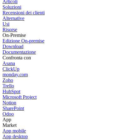
Articoli
Soluzioni
Recensioni dei clienti
Alternative
Usi
Risorse
On-Premise
Edizione On-premise
Download
Documentazione
Confronta con
Asana
ClickUp
monday.com
Zoho
Trello
HubSpot
Microsoft Project
Notion
SharePoint
Odoo
App
Market
App mobile
App desktop