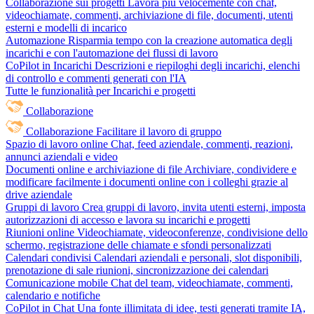
Collaborazione sui progetti
Lavora più velocemente con chat,
videochiamate, commenti, archiviazione di file, documenti, utenti
esterni e modelli di incarico
Automazione
Risparmia tempo con la creazione automatica degli
incarichi e con l'automazione dei flussi di lavoro
CoPilot in Incarichi
Descrizioni e riepiloghi degli incarichi, elenchi
di controllo e commenti generati con l'IA
Tutte le funzionalità per Incarichi e progetti
Collaborazione
Collaborazione
Facilitare il lavoro di gruppo
Spazio di lavoro online
Chat, feed aziendale, commenti, reazioni,
annunci aziendali e video
Documenti online e archiviazione di file
Archiviare, condividere e
modificare facilmente i documenti online con i colleghi grazie al
drive aziendale
Gruppi di lavoro
Crea gruppi di lavoro, invita utenti esterni, imposta
autorizzazioni di accesso e lavora su incarichi e progetti
Riunioni online
Videochiamate, videoconferenze, condivisione dello
schermo, registrazione delle chiamate e sfondi personalizzati
Calendari condivisi
Calendari aziendali e personali, slot disponibili,
prenotazione di sale riunioni, sincronizzazione dei calendari
Comunicazione mobile
Chat del team, videochiamate, commenti,
calendario e notifiche
CoPilot in Chat
Una fonte illimitata di idee, testi generati tramite IA,