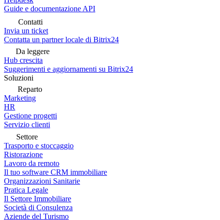
Guide e documentazione API
Contatti
Invia un ticket
Contatta un partner locale di Bitrix24
Da leggere
Hub crescita
Suggerimenti e aggiornamenti su Bitrix24
Soluzioni
Reparto
Marketing
HR
Gestione progetti
Servizio clienti
Settore
Trasporto e stoccaggio
Ristorazione
Lavoro da remoto
Il tuo software CRM immobiliare
Organizzazioni Sanitarie
Pratica Legale
Il Settore Immobiliare
Società di Consulenza
Aziende del Turismo