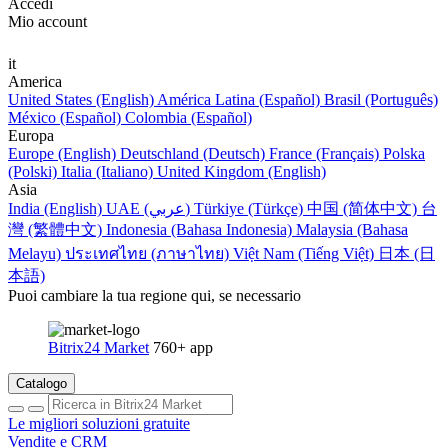
Accedi
Mio account
it
America
United States (English)
América Latina (Español)
Brasil (Português)
México (Español)
Colombia (Español)
Europa
Europe (English)
Deutschland (Deutsch)
France (Français)
Polska
(Polski)
Italia (Italiano)
United Kingdom (English)
Asia
India (English)
UAE (عربي)
Türkiye (Türkçe)
中国 (简体中文)
台
灣 (繁體中文)
Indonesia (Bahasa Indonesia)
Malaysia (Bahasa
Melayu)
ประเทศไทย (ภาษาไทย)
Việt Nam (Tiếng Việt)
日本 (日
本語)
Puoi cambiare la tua regione qui, se necessario
Bitrix24 Market
760+ app
Catalogo
Le migliori soluzioni gratuite
Vendite e CRM