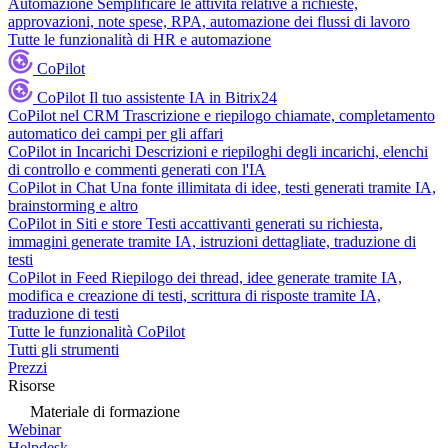
Automazione
Semplificare le attività relative a richieste,
approvazioni, note spese, RPA, automazione dei flussi di lavoro
Tutte le funzionalità di HR e automazione
CoPilot
CoPilot
Il tuo assistente IA in Bitrix24
CoPilot nel CRM
Trascrizione e riepilogo chiamate, completamento
automatico dei campi per gli affari
CoPilot in Incarichi
Descrizioni e riepiloghi degli incarichi, elenchi
di controllo e commenti generati con l'IA
CoPilot in Chat
Una fonte illimitata di idee, testi generati tramite IA,
brainstorming e altro
CoPilot in Siti e store
Testi accattivanti generati su richiesta,
immagini generate tramite IA, istruzioni dettagliate, traduzione di
testi
CoPilot in Feed
Riepilogo dei thread, idee generate tramite IA,
modifica e creazione di testi, scrittura di risposte tramite IA,
traduzione di testi
Tutte le funzionalità CoPilot
Tutti gli strumenti
Prezzi
Risorse
Materiale di formazione
Webinar
Helpdesk