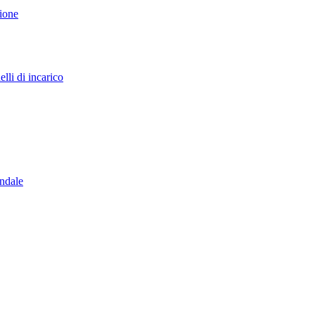
sione
lli di incarico
endale