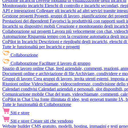
Gestione incarichi
Diverse modalità di visualizzazione degli incarichi
Monitoraggio incarichi
Elenchi di controllo e incarichi secondari, rie
API e integrazioni
Collegare gli incarichi ad altri servizi tramite inte
Gestione progetti
Progetti, gruppi di lavoro, pianificazione dei progetti
Prestazioni dei dipendenti
Favorisci la produttività con rapporti sugli i
Incarichi su dispositivi mobili
Creazione e monitoraggio degli incarich
Collaborazione sui progetti
Lavora più velocemente con chat, videochia
Automazione
Risparmia tempo con la creazione automatica degli incar
CoPilot in Incarichi
Descrizioni e riepiloghi degli incarichi, elenchi d
Tutte le funzionalità per Incarichi e progetti
Collaborazione
Collaborazione
Facilitare il lavoro di gruppo
Spazio di lavoro online
Chat, feed aziendale, commenti, reazioni, ann
Documenti online e archiviazione di file
Archiviare, condividere e mod
Gruppi di lavoro
Crea gruppi di lavoro, invita utenti esterni, imposta a
Riunioni online
Videochiamate, videoconferenze, condivisione dello sc
Calendari condivisi
Calendari aziendali e personali, slot disponibili, p
Comunicazione mobile
Chat del team, videochiamate, commenti, calen
CoPilot in Chat
Una fonte illimitata di idee, testi generati tramite IA, 
Tutte le funzionalità di Collaborazione
Siti e store
Siti e store
Creare siti che vendono
Website builder
CMS gratuito, modelli, hosting, immagini e testi genera