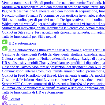
Vendita tramite social
Vendi prodotti direttamente tramite Facebook,
Moduli web
Raccogliere lead con moduli di ordine personalizzati, mo
Pagine di destinazione
Generare lead con moduli di acquisizione, fun
Negozio online
Potenzia l'e-commerce con gestione inventario, elabo
Siti e store online per dispositivi mobili
Design reattivo, ordini online, 
Widget per siti web
Widget per dialogare in chat con i visitatori del sit
Strumenti di marketing online
Incrementa le vendite con e-mail mark
CoPilot in Siti e store
Testi accattivanti generati su richiesta, immagini 
Tutte le funzionalità per Siti e negozi
HR e automazione
HR e automazione
Ottimizzare i flussi di lavoro e gestire i dati 
Gestione dei dipendenti
Profili dei dipendenti, struttura aziendale, au
Cultura e coinvolgimento
Notizie aziendali, sondaggi, badge di apprez
HR su dispositivi mobili
Chat, videochiamate, profili dei dipendenti, 
Gestione del lavoro
Monitora le prestazioni dei dipendenti con KPI, r
Comunicazioni interne
Comunica tramite annunci video, promemoria, 
CoPilot in Feed
Riepilogo dei thread, idee generate tramite IA, modifica
Gestione delle informazioni
Lavora con knowledge base, documenti onli
Server MCP
Collega strumenti di IA esterni a Bitrix24 ed esegui azion
Automazione
Semplificare le attività relative a richieste, approvazio
Tutte le funzionalità di HR e automazione
CoPilot