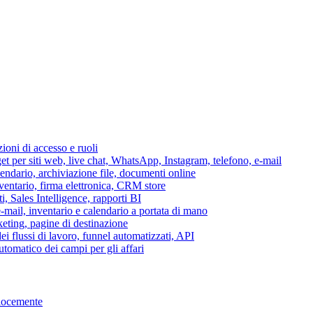
azioni di accesso e ruoli
per siti web, live chat, WhatsApp, Instagram, telefono, e-mail
lendario, archiviazione file, documenti online
nventario, firma elettronica, CRM store
i, Sales Intelligence, rapporti BI
 e-mail, inventario e calendario a portata di mano
eting, pagine di destinazione
 flussi di lavoro, funnel automatizzati, API
tomatico dei campi per gli affari
elocemente