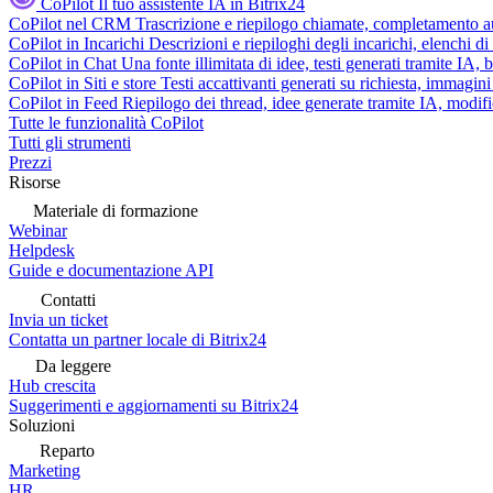
CoPilot
Il tuo assistente IA in Bitrix24
CoPilot nel CRM
Trascrizione e riepilogo chiamate, completamento au
CoPilot in Incarichi
Descrizioni e riepiloghi degli incarichi, elenchi d
CoPilot in Chat
Una fonte illimitata di idee, testi generati tramite IA, 
CoPilot in Siti e store
Testi accattivanti generati su richiesta, immagini 
CoPilot in Feed
Riepilogo dei thread, idee generate tramite IA, modifica
Tutte le funzionalità CoPilot
Tutti gli strumenti
Prezzi
Risorse
Materiale di formazione
Webinar
Helpdesk
Guide e documentazione API
Contatti
Invia un ticket
Contatta un partner locale di Bitrix24
Da leggere
Hub crescita
Suggerimenti e aggiornamenti su Bitrix24
Soluzioni
Reparto
Marketing
HR