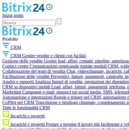
Inizia gratis
Prodotto
CRM
CRM
Gestire vendite e clienti con facilità
Gestione delle vendite
Gestire lead, affari, contatti, pipeline, autorizz
Contact center
Comunicazioni omnicanale tramite moduli CRM, widget 
Collaborazione del team di vendita
Chat, videochiamate, incarichi, ca
Facilitazione delle vendite
Preventivi, fatture, pagamenti, cataloghi, i
Analisi e rapporti
Analizza funnel di vendita, prestazioni dei dipendent
CRM su dispositivi mobili
Lead, affari, fatture, pagamenti, telefonia,
Marketing
Campagne e-mail, annunci sui social media, SMS, telemark
Automazione e integrazioni
Regole e trigger nel CRM, automazione dei
CoPilot nel CRM
Trascrizione e riepilogo chiamate, completamento au
Tutte le funzionalità CRM
Incarichi e progetti
Incarichi e progetti
Portare a termine il lavoro più facilmente e v