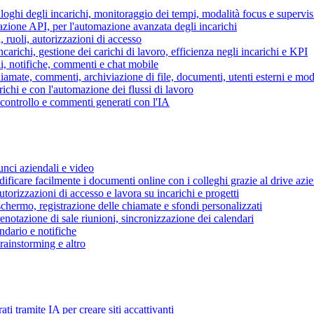
piloghi degli incarichi, monitoraggio dei tempi, modalità focus e supervi
grazione API, per l'automazione avanzata degli incarichi
, ruoli, autorizzazioni di accesso
ncarichi, gestione dei carichi di lavoro, efficienza negli incarichi e KPI
i, notifiche, commenti e chat mobile
mate, commenti, archiviazione di file, documenti, utenti esterni e mode
ichi e con l'automazione dei flussi di lavoro
i controllo e commenti generati con l'IA
unci aziendali e video
ificare facilmente i documenti online con i colleghi grazie al drive azi
utorizzazioni di accesso e lavora su incarichi e progetti
hermo, registrazione delle chiamate e sfondi personalizzati
renotazione di sale riunioni, sincronizzazione dei calendari
dario e notifiche
brainstorming e altro
ti tramite IA per creare siti accattivanti