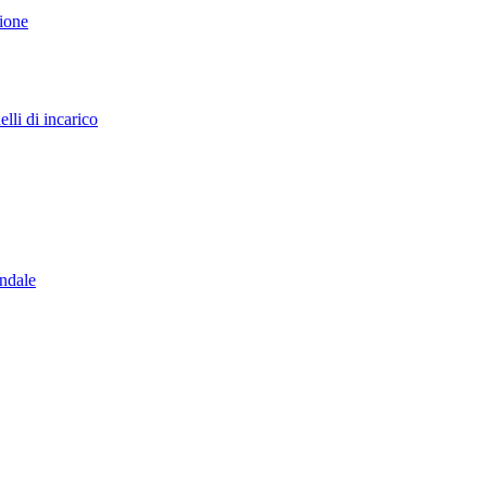
sione
lli di incarico
endale