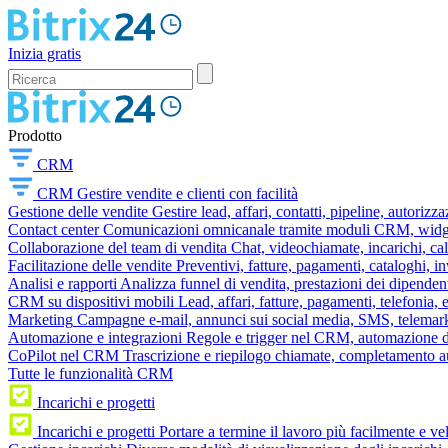
Inizia gratis
Prodotto
CRM
CRM
Gestire vendite e clienti con facilità
Gestione delle vendite
Gestire lead, affari, contatti, pipeline, autorizz
Contact center
Comunicazioni omnicanale tramite moduli CRM, widget 
Collaborazione del team di vendita
Chat, videochiamate, incarichi, ca
Facilitazione delle vendite
Preventivi, fatture, pagamenti, cataloghi, i
Analisi e rapporti
Analizza funnel di vendita, prestazioni dei dipendent
CRM su dispositivi mobili
Lead, affari, fatture, pagamenti, telefonia,
Marketing
Campagne e-mail, annunci sui social media, SMS, telemark
Automazione e integrazioni
Regole e trigger nel CRM, automazione dei
CoPilot nel CRM
Trascrizione e riepilogo chiamate, completamento au
Tutte le funzionalità CRM
Incarichi e progetti
Incarichi e progetti
Portare a termine il lavoro più facilmente e v