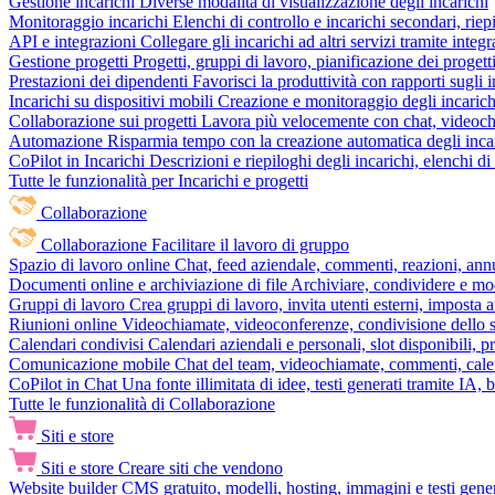
Gestione incarichi
Diverse modalità di visualizzazione degli incarichi
Monitoraggio incarichi
Elenchi di controllo e incarichi secondari, rie
API e integrazioni
Collegare gli incarichi ad altri servizi tramite inte
Gestione progetti
Progetti, gruppi di lavoro, pianificazione dei progetti
Prestazioni dei dipendenti
Favorisci la produttività con rapporti sugli i
Incarichi su dispositivi mobili
Creazione e monitoraggio degli incarich
Collaborazione sui progetti
Lavora più velocemente con chat, videochia
Automazione
Risparmia tempo con la creazione automatica degli incar
CoPilot in Incarichi
Descrizioni e riepiloghi degli incarichi, elenchi d
Tutte le funzionalità per Incarichi e progetti
Collaborazione
Collaborazione
Facilitare il lavoro di gruppo
Spazio di lavoro online
Chat, feed aziendale, commenti, reazioni, ann
Documenti online e archiviazione di file
Archiviare, condividere e mod
Gruppi di lavoro
Crea gruppi di lavoro, invita utenti esterni, imposta a
Riunioni online
Videochiamate, videoconferenze, condivisione dello sc
Calendari condivisi
Calendari aziendali e personali, slot disponibili, p
Comunicazione mobile
Chat del team, videochiamate, commenti, calen
CoPilot in Chat
Una fonte illimitata di idee, testi generati tramite IA, 
Tutte le funzionalità di Collaborazione
Siti e store
Siti e store
Creare siti che vendono
Website builder
CMS gratuito, modelli, hosting, immagini e testi genera