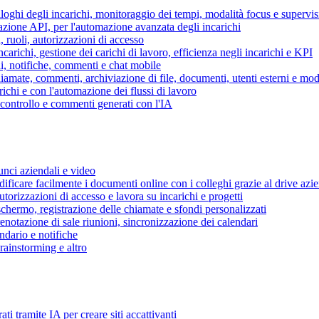
piloghi degli incarichi, monitoraggio dei tempi, modalità focus e supervi
grazione API, per l'automazione avanzata degli incarichi
, ruoli, autorizzazioni di accesso
ncarichi, gestione dei carichi di lavoro, efficienza negli incarichi e KPI
i, notifiche, commenti e chat mobile
mate, commenti, archiviazione di file, documenti, utenti esterni e mode
ichi e con l'automazione dei flussi di lavoro
i controllo e commenti generati con l'IA
unci aziendali e video
ificare facilmente i documenti online con i colleghi grazie al drive azi
utorizzazioni di accesso e lavora su incarichi e progetti
hermo, registrazione delle chiamate e sfondi personalizzati
renotazione di sale riunioni, sincronizzazione dei calendari
dario e notifiche
brainstorming e altro
ti tramite IA per creare siti accattivanti