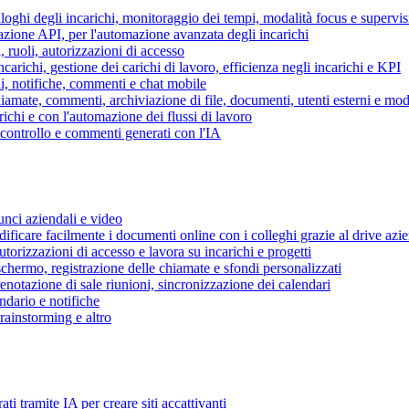
piloghi degli incarichi, monitoraggio dei tempi, modalità focus e supervi
grazione API, per l'automazione avanzata degli incarichi
, ruoli, autorizzazioni di accesso
ncarichi, gestione dei carichi di lavoro, efficienza negli incarichi e KPI
i, notifiche, commenti e chat mobile
mate, commenti, archiviazione di file, documenti, utenti esterni e mode
ichi e con l'automazione dei flussi di lavoro
i controllo e commenti generati con l'IA
unci aziendali e video
ificare facilmente i documenti online con i colleghi grazie al drive azi
utorizzazioni di accesso e lavora su incarichi e progetti
hermo, registrazione delle chiamate e sfondi personalizzati
renotazione di sale riunioni, sincronizzazione dei calendari
dario e notifiche
brainstorming e altro
ti tramite IA per creare siti accattivanti