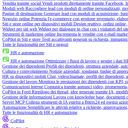
Vendita tramite social
Vendi prodotti direttamente tramite Facebook,
Moduli web
Raccogliere lead con moduli di ordine personalizzati, mo
Pagine di destinazione
Generare lead con moduli di acquisizione, fun
Negozio online
Potenzia l'e-commerce con gestione inventario, elabo
Siti e store online per dispositivi mobili
Design reattivo, ordini online, 
Widget per siti web
Widget per dialogare in chat con i visitatori del sit
Strumenti di marketing online
Incrementa le vendite con e-mail mark
CoPilot in Siti e store
Testi accattivanti generati su richiesta, immagini 
Tutte le funzionalità per Siti e negozi
HR e automazione
HR e automazione
Ottimizzare i flussi di lavoro e gestire i dati 
Gestione dei dipendenti
Profili dei dipendenti, struttura aziendale, au
Cultura e coinvolgimento
Notizie aziendali, sondaggi, badge di apprez
HR su dispositivi mobili
Chat, videochiamate, profili dei dipendenti, 
Gestione del lavoro
Monitora le prestazioni dei dipendenti con KPI, r
Comunicazioni interne
Comunica tramite annunci video, promemoria, 
CoPilot in Feed
Riepilogo dei thread, idee generate tramite IA, modifica
Gestione delle informazioni
Lavora con knowledge base, documenti onli
Server MCP
Collega strumenti di IA esterni a Bitrix24 ed esegui azion
Automazione
Semplificare le attività relative a richieste, approvazio
Tutte le funzionalità di HR e automazione
CoPilot