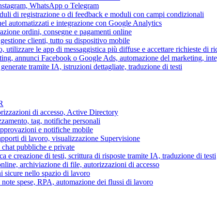
 Instagram, WhatsApp o Telegram
duli di registrazione o di feedback e moduli con campi condizionali
nel automatizzati e integrazione con Google Analytics
razione ordini, consegne e pagamenti online
gestione clienti, tutto su dispositivo mobile
o, utilizzare le app di messaggistica più diffuse e accettare richieste di r
eting, annunci Facebook o Google Ads, automazione del marketing, in
generate tramite IA, istruzioni dettagliate, traduzione di testi
HR
torizzazioni di accesso, Active Directory
zamento, tag, notifiche personali
approvazioni e notifiche mobile
apporti di lavoro, visualizzazione Supervisione
chat pubbliche e private
 e creazione di testi, scrittura di risposte tramite IA, traduzione di testi
ne, archiviazione di file, autorizzazioni di accesso
i sicure nello spazio di lavoro
ni, note spese, RPA, automazione dei flussi di lavoro