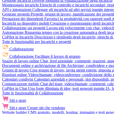
Gestione incarichi
Diverse modalità di visualizzazione degli incarichi
Monitoraggio incarichi
Elenchi di controllo e incarichi secondari, rie
API e integrazioni
Collegare gli incarichi ad altri servizi tramite inte
Gestione progetti
Progetti, gruppi di lavoro, pianificazione dei progetti
Prestazioni dei dipendenti
Favorisci la produttività con rapporti sugli i
Incarichi su dispositivi mobili
Creazione e monitoraggio degli incarich
Collaborazione sui progetti
Lavora più velocemente con chat, videochia
Automazione
Risparmia tempo con la creazione automatica degli incar
CoPilot in Incarichi
Descrizioni e riepiloghi degli incarichi, elenchi d
Tutte le funzionalità per Incarichi e progetti
Collaborazione
Collaborazione
Facilitare il lavoro di gruppo
Spazio di lavoro online
Chat, feed aziendale, commenti, reazioni, ann
Documenti online e archiviazione di file
Archiviare, condividere e mod
Gruppi di lavoro
Crea gruppi di lavoro, invita utenti esterni, imposta a
Riunioni online
Videochiamate, videoconferenze, condivisione dello sc
Calendari condivisi
Calendari aziendali e personali, slot disponibili, p
Comunicazione mobile
Chat del team, videochiamate, commenti, calen
CoPilot in Chat
Una fonte illimitata di idee, testi generati tramite IA, 
Tutte le funzionalità di Collaborazione
Siti e store
Siti e store
Creare siti che vendono
Website builder
CMS gratuito, modelli, hosting, immagini e testi genera