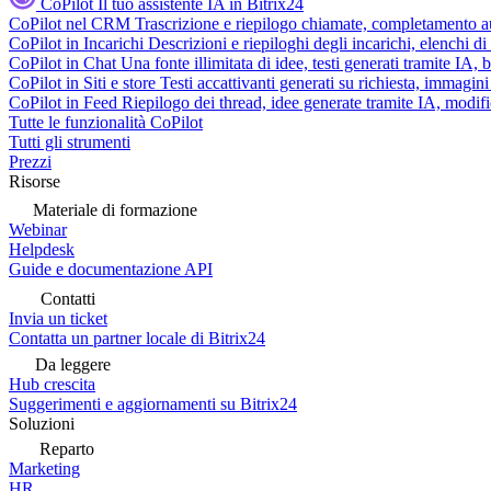
CoPilot
Il tuo assistente IA in Bitrix24
CoPilot nel CRM
Trascrizione e riepilogo chiamate, completamento au
CoPilot in Incarichi
Descrizioni e riepiloghi degli incarichi, elenchi d
CoPilot in Chat
Una fonte illimitata di idee, testi generati tramite IA, 
CoPilot in Siti e store
Testi accattivanti generati su richiesta, immagini 
CoPilot in Feed
Riepilogo dei thread, idee generate tramite IA, modifica
Tutte le funzionalità CoPilot
Tutti gli strumenti
Prezzi
Risorse
Materiale di formazione
Webinar
Helpdesk
Guide e documentazione API
Contatti
Invia un ticket
Contatta un partner locale di Bitrix24
Da leggere
Hub crescita
Suggerimenti e aggiornamenti su Bitrix24
Soluzioni
Reparto
Marketing
HR