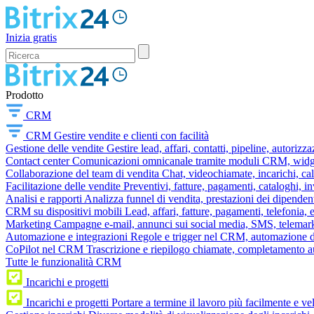
Inizia gratis
Prodotto
CRM
CRM
Gestire vendite e clienti con facilità
Gestione delle vendite
Gestire lead, affari, contatti, pipeline, autorizz
Contact center
Comunicazioni omnicanale tramite moduli CRM, widget 
Collaborazione del team di vendita
Chat, videochiamate, incarichi, ca
Facilitazione delle vendite
Preventivi, fatture, pagamenti, cataloghi, i
Analisi e rapporti
Analizza funnel di vendita, prestazioni dei dipendent
CRM su dispositivi mobili
Lead, affari, fatture, pagamenti, telefonia,
Marketing
Campagne e-mail, annunci sui social media, SMS, telemark
Automazione e integrazioni
Regole e trigger nel CRM, automazione dei
CoPilot nel CRM
Trascrizione e riepilogo chiamate, completamento au
Tutte le funzionalità CRM
Incarichi e progetti
Incarichi e progetti
Portare a termine il lavoro più facilmente e v