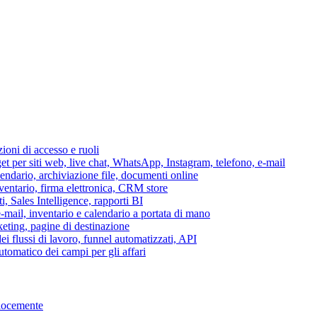
azioni di accesso e ruoli
per siti web, live chat, WhatsApp, Instagram, telefono, e-mail
lendario, archiviazione file, documenti online
nventario, firma elettronica, CRM store
i, Sales Intelligence, rapporti BI
 e-mail, inventario e calendario a portata di mano
eting, pagine di destinazione
 flussi di lavoro, funnel automatizzati, API
tomatico dei campi per gli affari
elocemente