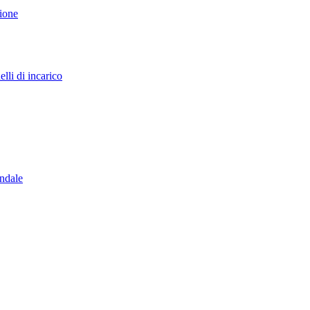
sione
lli di incarico
endale