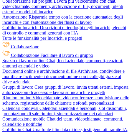
Collaborazione sui progetti
Lavora più velocemente con chat,
videochiamate, commenti, archiviazione di file, documenti, utenti
esterni e modelli di incarico
Automazione
Risparmia tempo con la creazione automatica degli
incarichi e con l'automazione dei flussi di lavoro
CoPilot in Incarichi
Descrizioni e riepiloghi degli incarichi, elenchi
di controllo e commenti generati con l'IA
Tutte le funzionalità per Incarichi e progetti
Collaborazione
Collaborazione
Facilitare il lavoro di gruppo
Spazio di lavoro online
Chat, feed aziendale, commenti, reazioni,
annunci aziendali e video
Documenti online e archiviazione di file
Archiviare, condividere e
modificare facilmente i documenti online con i colleghi grazie al
drive aziendale
Gruppi di lavoro
Crea gruppi di lavoro, invita utenti esterni, imposta
autorizzazioni di accesso e lavora su incarichi e progetti
Riunioni online
Videochiamate, videoconferenze, condivisione dello
schermo, registrazione delle chiamate e sfondi personalizzati
Calendari condivisi
Calendari aziendali e personali, slot disponibili,
prenotazione di sale riunioni, sincronizzazione dei calendari
Comunicazione mobile
Chat del team, videochiamate, commenti,
calendario e notifiche
CoPilot in Chat
Una fonte illimitata di idee, testi generati tramite IA,