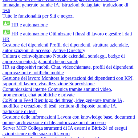
immagini generate tramite IA, istruzioni dettagliate, traduzione di
testi
Tutte le funzionalità per Siti e negozi
HR e automazione
HR e automazione
Ottimizzare i flussi di lavoro e gestire i dati
HR
Gestione dei dipendenti
Profili dei dipendenti, struttura aziendale,
autorizzazioni di accesso, Active Directory
Cultura e coinvolgimento
Notizie aziendali, sondaggi, badge di
apprezzamento, tag, notifiche personali
HR su dispositivi mobili
Chat, videochiamate, profili dei dipendenti,
approvazioni e notifiche mobile
Gestione del lavoro
Monitora le prestazioni dei dipendenti con KPI,
rapporti di lavoro, visualizzazione Supervisione
Comunicazioni interne
Comunica tramite annunci video,
promemoria, chat pubbliche e private
CoPilot in Feed
Riepilogo dei thread, idee generate tramite IA,
modifica e creazione di testi, scrittura di risposte tramite IA,
traduzione di testi
Gestione delle informazioni
Lavora con knowledge base, documenti
online, archiviazione di file, autorizzazioni di accesso
Server MCP
Collega strumenti di IA esterni a Bitrix24 ed esegui
azioni sicure nello spazio di lavoro