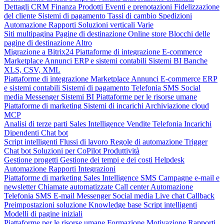
Dettagli CRM
Finanza
Prodotti
Eventi e prenotazioni
Fidelizzazione
del cliente
Sistemi di pagamento
Tassi di cambio
Spedizioni
Automazione
Rapporti
Soluzioni verticali
Varie
Siti multipagina
Pagine di destinazione
Online store
Blocchi delle
pagine di destinazione
Altro
Migrazione a Bitrix24
Piattaforme di integrazione
E-commerce
Marketplace
Annunci
ERP e sistemi contabili
Sistemi BI
Banche
XLS, CSV, XML
Piattaforme di integrazione
Marketplace
Annunci
E-commerce
ERP
e sistemi contabili
Sistemi di pagamento
Telefonia
SMS
Social
media
Messenger
Sistemi BI
Piattaforme per le risorse umane
Piattaforme di marketing
Sistemi di incarichi
Archiviazione cloud
MCP
Analisi di terze parti
Sales Intelligence
Vendite
Telefonia
Incarichi
Dipendenti
Chat bot
Script intelligenti
Flussi di lavoro
Regole di automazione
Trigger
Chat bot
Soluzioni per CoPilot
Produttività
Gestione progetti
Gestione dei tempi e dei costi
Helpdesk
Automazione
Rapporti
Integrazioni
Piattaforme di marketing
Sales Intelligence
SMS
Campagne e-mail e
newsletter
Chiamate automatizzate
Call center
Automazione
Telefonia
SMS
E-mail
Messenger
Social media
Live chat
Callback
Preimpostazioni soluzione
Knowledge base
Script intelligenti
Modelli di pagine iniziali
Piattaforme per le risorse umane
Formazione
Motivazione
Rapporti