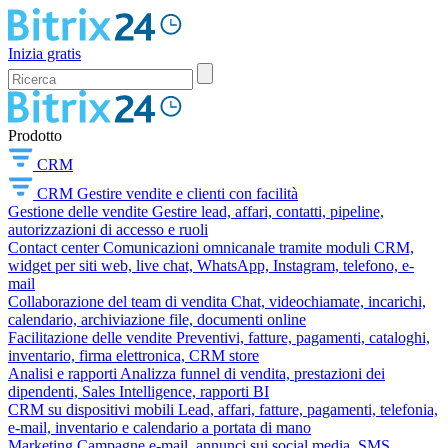
Inizia gratis
Prodotto
CRM
CRM
Gestire vendite e clienti con facilità
Gestione delle vendite
Gestire lead, affari, contatti, pipeline,
autorizzazioni di accesso e ruoli
Contact center
Comunicazioni omnicanale tramite moduli CRM,
widget per siti web, live chat, WhatsApp, Instagram, telefono, e-
mail
Collaborazione del team di vendita
Chat, videochiamate, incarichi,
calendario, archiviazione file, documenti online
Facilitazione delle vendite
Preventivi, fatture, pagamenti, cataloghi,
inventario, firma elettronica, CRM store
Analisi e rapporti
Analizza funnel di vendita, prestazioni dei
dipendenti, Sales Intelligence, rapporti BI
CRM su dispositivi mobili
Lead, affari, fatture, pagamenti, telefonia,
e-mail, inventario e calendario a portata di mano
Marketing
Campagne e-mail, annunci sui social media, SMS,