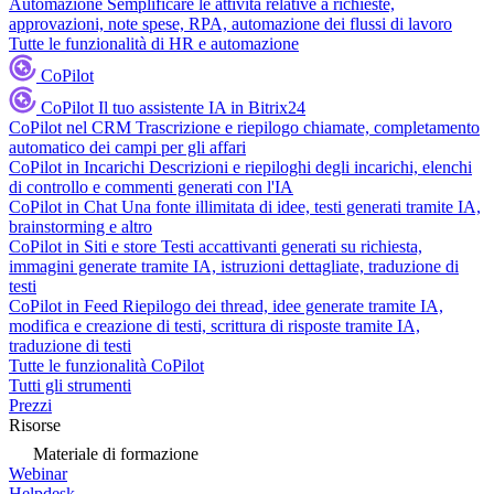
Automazione
Semplificare le attività relative a richieste,
approvazioni, note spese, RPA, automazione dei flussi di lavoro
Tutte le funzionalità di HR e automazione
CoPilot
CoPilot
Il tuo assistente IA in Bitrix24
CoPilot nel CRM
Trascrizione e riepilogo chiamate, completamento
automatico dei campi per gli affari
CoPilot in Incarichi
Descrizioni e riepiloghi degli incarichi, elenchi
di controllo e commenti generati con l'IA
CoPilot in Chat
Una fonte illimitata di idee, testi generati tramite IA,
brainstorming e altro
CoPilot in Siti e store
Testi accattivanti generati su richiesta,
immagini generate tramite IA, istruzioni dettagliate, traduzione di
testi
CoPilot in Feed
Riepilogo dei thread, idee generate tramite IA,
modifica e creazione di testi, scrittura di risposte tramite IA,
traduzione di testi
Tutte le funzionalità CoPilot
Tutti gli strumenti
Prezzi
Risorse
Materiale di formazione
Webinar
Helpdesk