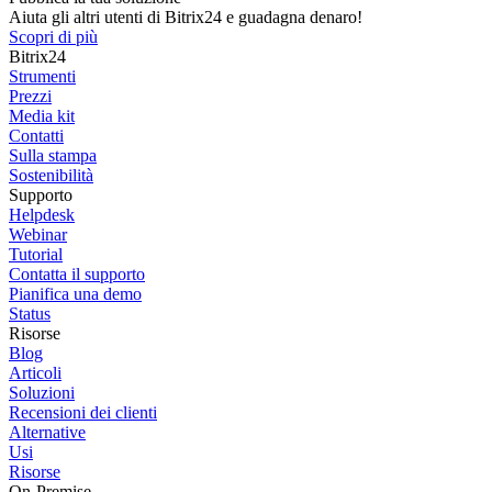
Aiuta gli altri utenti di Bitrix24 e guadagna denaro!
Scopri di più
Bitrix24
Strumenti
Prezzi
Media kit
Contatti
Sulla stampa
Sostenibilità
Supporto
Helpdesk
Webinar
Tutorial
Contatta il supporto
Pianifica una demo
Status
Risorse
Blog
Articoli
Soluzioni
Recensioni dei clienti
Alternative
Usi
Risorse
On-Premise