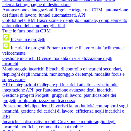
telemarketing, pagine di destinazione
Automazione e integrazioni
Regole e trigger nel CRM, automazione
dei flussi di lavoro, funnel automatizzati, API
CoPilot nel CRM
Trascrizione e riepilogo chiamate, completamento
automatico dei campi per gli affari
Tutte le funzionalità CRM
Incarichi e progetti
Incarichi e progetti
Portare a termine il lavoro più facilmente e
velocemente
Gestione incarichi
Diverse modalità di visualizzazione degli
incarichi
Monitoraggio incarichi
Elenchi di controllo e incarichi secondari,
riepiloghi degli incarichi, monitoraggio dei tempi, modalità focus e
supervisione
API e integrazioni
Collegare gli incarichi ad altri servizi tramite
integrazione API, per l'automazione avanzata degli incarichi
Gestione progetti
Progetti, gruppi di lavoro, pianificazione dei
progetti, ruoli, autorizzazioni di accesso
Prestazioni dei dipendenti
Favorisci la produttività con rapporti sugli
incarichi, gestione dei carichi di lavoro, efficienza negli incarichi e
KPI
Incarichi su dispositivi mobili
Creazione e monitoraggio degli
incarichi, notifiche, commenti e chat mobile