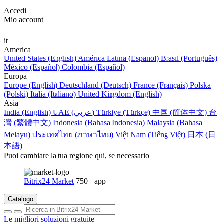
Accedi
Mio account
it
America
United States (English)
América Latina (Español)
Brasil (Português)
México (Español)
Colombia (Español)
Europa
Europe (English)
Deutschland (Deutsch)
France (Français)
Polska
(Polski)
Italia (Italiano)
United Kingdom (English)
Asia
India (English)
UAE (عربي)
Türkiye (Türkçe)
中国 (简体中文)
台
灣 (繁體中文)
Indonesia (Bahasa Indonesia)
Malaysia (Bahasa
Melayu)
ประเทศไทย (ภาษาไทย)
Việt Nam (Tiếng Việt)
日本 (日
本語)
Puoi cambiare la tua regione qui, se necessario
Bitrix24 Market
750+ app
Catalogo
Le migliori soluzioni gratuite