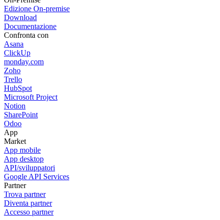
Edizione On-premise
Download
Documentazione
Confronta con
Asana
ClickUp
monday.com
Zoho
Trello
HubSpot
Microsoft Project
Notion
SharePoint
Odoo
App
Market
App mobile
App desktop
API/sviluppatori
Google API Services
Partner
Trova partner
Diventa partner
Accesso partner