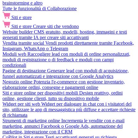
brainstorming e altro
Tutte le funzionalità di Collaborazione
Siti e store
Siti e store
Creare siti che vendono
Website builder
CMS gratuito, modelli, hosting, immagini e testi
generati tramite IA per creare siti accattivanti
Vendita tramite social
Vendi prodotti direttamente tramite Facebook,
Instagram, WhatsApp o Telegram
Moduli web
Raccogliere lead con moduli di ordine personalizzati,
moduli di registrazione o di feedback e moduli con campi
condizionali
Pagine di destinazione
Generare lead con moduli di acquisizione,
funnel automatizzati e integrazione con Google Analytics
Negozio online
Potenzia l'e-commerce con gestione inventario,
elaborazione ordini, consegne e pagamenti online
Siti e store online per dispositivi mobili
Design reattivo, ordini
online, gestione clienti, tutto su dispositivo mobile
Widget per siti web
Widget per dialogare in chat con i visitatori del
sito, utilizzare le app di messaggistica più diffuse e accettare richieste
di richiamata
Strumenti di marketing online
Incrementa le vendite con e-mail
marketing, annunci Facebook o Google Ads, automazione del
marketing, integrazione con il CRM
CoPilot in Siti e store
Testi accattivanti generati su richiesta,