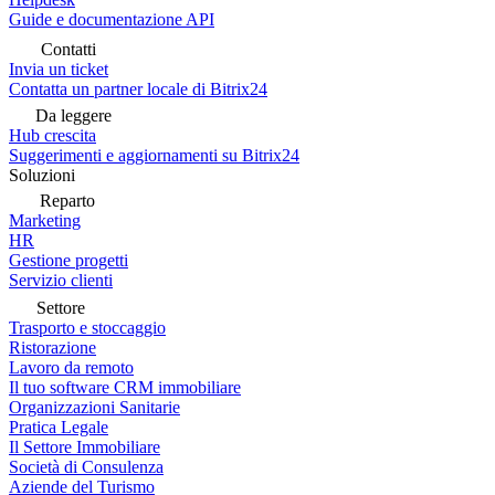
Guide e documentazione API
Contatti
Invia un ticket
Contatta un partner locale di Bitrix24
Da leggere
Hub crescita
Suggerimenti e aggiornamenti su Bitrix24
Soluzioni
Reparto
Marketing
HR
Gestione progetti
Servizio clienti
Settore
Trasporto e stoccaggio
Ristorazione
Lavoro da remoto
Il tuo software CRM immobiliare
Organizzazioni Sanitarie
Pratica Legale
Il Settore Immobiliare
Società di Consulenza
Aziende del Turismo