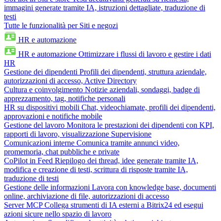
immagini generate tramite IA, istruzioni dettagliate, traduzione di
testi
Tutte le funzionalità per Siti e negozi
HR e automazione
HR e automazione
Ottimizzare i flussi di lavoro e gestire i dati
HR
Gestione dei dipendenti
Profili dei dipendenti, struttura aziendale,
autorizzazioni di accesso, Active Directory
Cultura e coinvolgimento
Notizie aziendali, sondaggi, badge di
apprezzamento, tag, notifiche personali
HR su dispositivi mobili
Chat, videochiamate, profili dei dipendenti,
approvazioni e notifiche mobile
Gestione del lavoro
Monitora le prestazioni dei dipendenti con KPI,
rapporti di lavoro, visualizzazione Supervisione
Comunicazioni interne
Comunica tramite annunci video,
promemoria, chat pubbliche e private
CoPilot in Feed
Riepilogo dei thread, idee generate tramite IA,
modifica e creazione di testi, scrittura di risposte tramite IA,
traduzione di testi
Gestione delle informazioni
Lavora con knowledge base, documenti
online, archiviazione di file, autorizzazioni di accesso
Server MCP
Collega strumenti di IA esterni a Bitrix24 ed esegui
azioni sicure nello spazio di lavoro