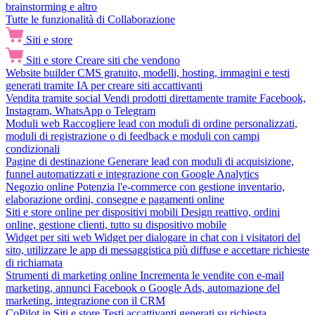
brainstorming e altro
Tutte le funzionalità di Collaborazione
Siti e store
Siti e store
Creare siti che vendono
Website builder
CMS gratuito, modelli, hosting, immagini e testi
generati tramite IA per creare siti accattivanti
Vendita tramite social
Vendi prodotti direttamente tramite Facebook,
Instagram, WhatsApp o Telegram
Moduli web
Raccogliere lead con moduli di ordine personalizzati,
moduli di registrazione o di feedback e moduli con campi
condizionali
Pagine di destinazione
Generare lead con moduli di acquisizione,
funnel automatizzati e integrazione con Google Analytics
Negozio online
Potenzia l'e-commerce con gestione inventario,
elaborazione ordini, consegne e pagamenti online
Siti e store online per dispositivi mobili
Design reattivo, ordini
online, gestione clienti, tutto su dispositivo mobile
Widget per siti web
Widget per dialogare in chat con i visitatori del
sito, utilizzare le app di messaggistica più diffuse e accettare richieste
di richiamata
Strumenti di marketing online
Incrementa le vendite con e-mail
marketing, annunci Facebook o Google Ads, automazione del
marketing, integrazione con il CRM
CoPilot in Siti e store
Testi accattivanti generati su richiesta,