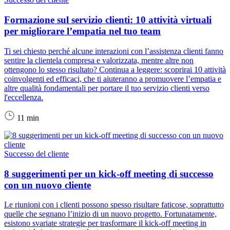
Formazione sul servizio clienti: 10 attività virtuali
per migliorare l’empatia nel tuo team
Ti sei chiesto perché alcune interazioni con l’assistenza clienti fanno
sentire la clientela compresa e valorizzata, mentre altre non
ottengono lo stesso risultato? Continua a leggere: scoprirai 10 attività
coinvolgenti ed efficaci, che ti aiuteranno a promuovere l’empatia e
altre qualità fondamentali per portare il tuo servizio clienti verso
l'eccellenza.
11 min
Successo del cliente
8 suggerimenti per un kick-off meeting di successo
con un nuovo cliente
Le riunioni con i clienti possono spesso risultare faticose, soprattutto
quelle che segnano l’inizio di un nuovo progetto. Fortunatamente,
esistono svariate strategie per trasformare il kick-off meeting in