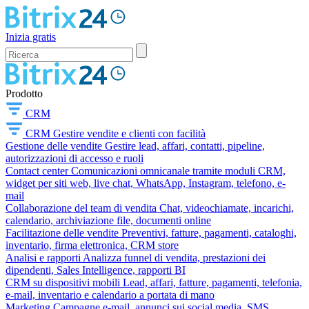
Inizia gratis
Prodotto
CRM
CRM
Gestire vendite e clienti con facilità
Gestione delle vendite
Gestire lead, affari, contatti, pipeline,
autorizzazioni di accesso e ruoli
Contact center
Comunicazioni omnicanale tramite moduli CRM,
widget per siti web, live chat, WhatsApp, Instagram, telefono, e-
mail
Collaborazione del team di vendita
Chat, videochiamate, incarichi,
calendario, archiviazione file, documenti online
Facilitazione delle vendite
Preventivi, fatture, pagamenti, cataloghi,
inventario, firma elettronica, CRM store
Analisi e rapporti
Analizza funnel di vendita, prestazioni dei
dipendenti, Sales Intelligence, rapporti BI
CRM su dispositivi mobili
Lead, affari, fatture, pagamenti, telefonia,
e-mail, inventario e calendario a portata di mano
Marketing
Campagne e-mail, annunci sui social media, SMS,