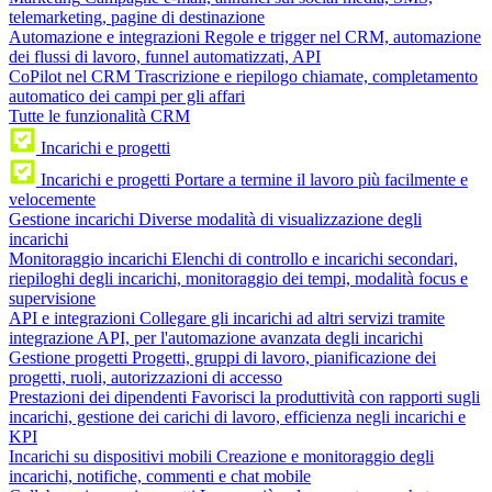
telemarketing, pagine di destinazione
Automazione e integrazioni
Regole e trigger nel CRM, automazione
dei flussi di lavoro, funnel automatizzati, API
CoPilot nel CRM
Trascrizione e riepilogo chiamate, completamento
automatico dei campi per gli affari
Tutte le funzionalità CRM
Incarichi e progetti
Incarichi e progetti
Portare a termine il lavoro più facilmente e
velocemente
Gestione incarichi
Diverse modalità di visualizzazione degli
incarichi
Monitoraggio incarichi
Elenchi di controllo e incarichi secondari,
riepiloghi degli incarichi, monitoraggio dei tempi, modalità focus e
supervisione
API e integrazioni
Collegare gli incarichi ad altri servizi tramite
integrazione API, per l'automazione avanzata degli incarichi
Gestione progetti
Progetti, gruppi di lavoro, pianificazione dei
progetti, ruoli, autorizzazioni di accesso
Prestazioni dei dipendenti
Favorisci la produttività con rapporti sugli
incarichi, gestione dei carichi di lavoro, efficienza negli incarichi e
KPI
Incarichi su dispositivi mobili
Creazione e monitoraggio degli
incarichi, notifiche, commenti e chat mobile