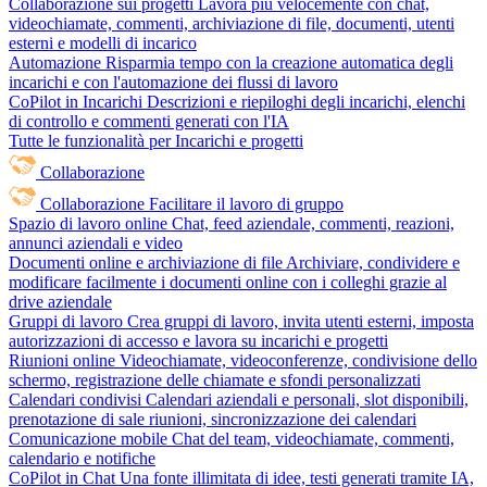
Collaborazione sui progetti
Lavora più velocemente con chat,
videochiamate, commenti, archiviazione di file, documenti, utenti
esterni e modelli di incarico
Automazione
Risparmia tempo con la creazione automatica degli
incarichi e con l'automazione dei flussi di lavoro
CoPilot in Incarichi
Descrizioni e riepiloghi degli incarichi, elenchi
di controllo e commenti generati con l'IA
Tutte le funzionalità per Incarichi e progetti
Collaborazione
Collaborazione
Facilitare il lavoro di gruppo
Spazio di lavoro online
Chat, feed aziendale, commenti, reazioni,
annunci aziendali e video
Documenti online e archiviazione di file
Archiviare, condividere e
modificare facilmente i documenti online con i colleghi grazie al
drive aziendale
Gruppi di lavoro
Crea gruppi di lavoro, invita utenti esterni, imposta
autorizzazioni di accesso e lavora su incarichi e progetti
Riunioni online
Videochiamate, videoconferenze, condivisione dello
schermo, registrazione delle chiamate e sfondi personalizzati
Calendari condivisi
Calendari aziendali e personali, slot disponibili,
prenotazione di sale riunioni, sincronizzazione dei calendari
Comunicazione mobile
Chat del team, videochiamate, commenti,
calendario e notifiche
CoPilot in Chat
Una fonte illimitata di idee, testi generati tramite IA,