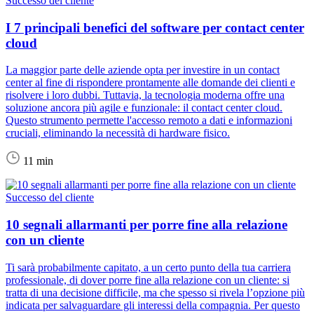
Successo del cliente
I 7 principali benefici del software per contact center
cloud
La maggior parte delle aziende opta per investire in un contact
center al fine di rispondere prontamente alle domande dei clienti e
risolvere i loro dubbi. Tuttavia, la tecnologia moderna offre una
soluzione ancora più agile e funzionale: il contact center cloud.
Questo strumento permette l'accesso remoto a dati e informazioni
cruciali, eliminando la necessità di hardware fisico.
11 min
Successo del cliente
10 segnali allarmanti per porre fine alla relazione
con un cliente
Ti sarà probabilmente capitato, a un certo punto della tua carriera
professionale, di dover porre fine alla relazione con un cliente: si
tratta di una decisione difficile, ma che spesso si rivela l’opzione più
indicata per salvaguardare gli interessi della compagnia. Per questo