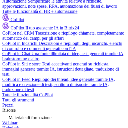
Automazione
Semplificare le attività relative a richieste,
approvazioni, note spese, RPA, automazione dei flussi di lavoro
Tutte le funzionalità di HR e automazione
CoPilot
CoPilot
Il tuo assistente IA in Bitrix24
CoPilot nel CRM
Trascrizione e riepilogo chiamate, completamento
automatico dei campi per gli affari
CoPilot in Incarichi
Descrizioni e riepiloghi degli incarichi, elenchi
di controllo e commenti generati con l'IA
CoPilot in Chat
Una fonte illimitata di idee, testi generati tramite IA,
brainstorming e altro
CoPilot in Siti e store
Testi accattivanti generati su richiesta,
immagini generate tramite IA, istruzioni dettagliate, traduzione di
testi
CoPilot in Feed
Riepilogo dei thread, idee generate tramite IA,
modifica e creazione di testi, scrittura di risposte tramite IA,
traduzione di testi
Tutte le funzionalità CoPilot
Tutti gli strumenti
Prezzi
Risorse
Materiale di formazione
Webinar
Helpdesk