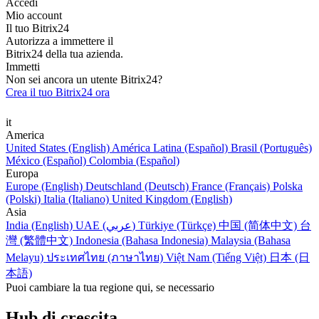
Accedi
Mio account
Il tuo Bitrix24
Autorizza a immettere il
Bitrix24 della tua azienda.
Immetti
Non sei ancora un utente Bitrix24?
Crea il tuo Bitrix24 ora
it
America
United States (English)
América Latina (Español)
Brasil (Português)
México (Español)
Colombia (Español)
Europa
Europe (English)
Deutschland (Deutsch)
France (Français)
Polska
(Polski)
Italia (Italiano)
United Kingdom (English)
Asia
India (English)
UAE (عربي)
Türkiye (Türkçe)
中国 (简体中文)
台
灣 (繁體中文)
Indonesia (Bahasa Indonesia)
Malaysia (Bahasa
Melayu)
ประเทศไทย (ภาษาไทย)
Việt Nam (Tiếng Việt)
日本 (日
本語)
Puoi cambiare la tua regione qui, se necessario
Hub di crescita