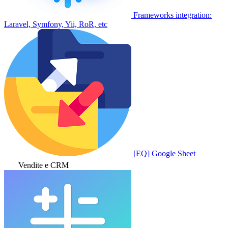
Frameworks integration:
Laravel, Symfony, Yii, RoR, etc
[EQ] Google Sheet
Vendite e CRM