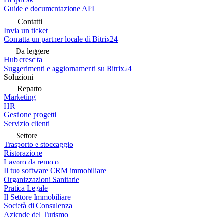
Guide e documentazione API
Contatti
Invia un ticket
Contatta un partner locale di Bitrix24
Da leggere
Hub crescita
Suggerimenti e aggiornamenti su Bitrix24
Soluzioni
Reparto
Marketing
HR
Gestione progetti
Servizio clienti
Settore
Trasporto e stoccaggio
Ristorazione
Lavoro da remoto
Il tuo software CRM immobiliare
Organizzazioni Sanitarie
Pratica Legale
Il Settore Immobiliare
Società di Consulenza
Aziende del Turismo