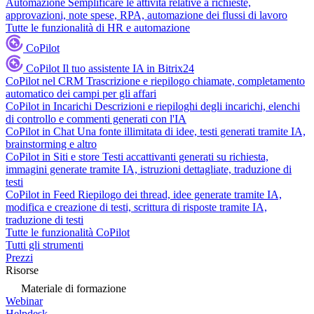
Automazione
Semplificare le attività relative a richieste,
approvazioni, note spese, RPA, automazione dei flussi di lavoro
Tutte le funzionalità di HR e automazione
CoPilot
CoPilot
Il tuo assistente IA in Bitrix24
CoPilot nel CRM
Trascrizione e riepilogo chiamate, completamento
automatico dei campi per gli affari
CoPilot in Incarichi
Descrizioni e riepiloghi degli incarichi, elenchi
di controllo e commenti generati con l'IA
CoPilot in Chat
Una fonte illimitata di idee, testi generati tramite IA,
brainstorming e altro
CoPilot in Siti e store
Testi accattivanti generati su richiesta,
immagini generate tramite IA, istruzioni dettagliate, traduzione di
testi
CoPilot in Feed
Riepilogo dei thread, idee generate tramite IA,
modifica e creazione di testi, scrittura di risposte tramite IA,
traduzione di testi
Tutte le funzionalità CoPilot
Tutti gli strumenti
Prezzi
Risorse
Materiale di formazione
Webinar
Helpdesk