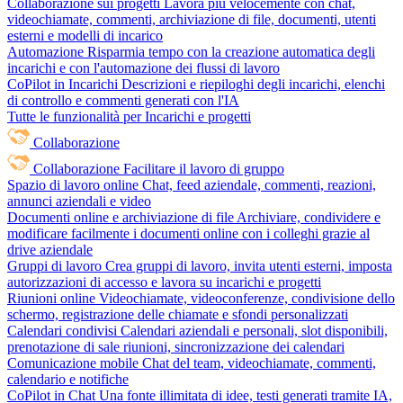
Collaborazione sui progetti
Lavora più velocemente con chat,
videochiamate, commenti, archiviazione di file, documenti, utenti
esterni e modelli di incarico
Automazione
Risparmia tempo con la creazione automatica degli
incarichi e con l'automazione dei flussi di lavoro
CoPilot in Incarichi
Descrizioni e riepiloghi degli incarichi, elenchi
di controllo e commenti generati con l'IA
Tutte le funzionalità per Incarichi e progetti
Collaborazione
Collaborazione
Facilitare il lavoro di gruppo
Spazio di lavoro online
Chat, feed aziendale, commenti, reazioni,
annunci aziendali e video
Documenti online e archiviazione di file
Archiviare, condividere e
modificare facilmente i documenti online con i colleghi grazie al
drive aziendale
Gruppi di lavoro
Crea gruppi di lavoro, invita utenti esterni, imposta
autorizzazioni di accesso e lavora su incarichi e progetti
Riunioni online
Videochiamate, videoconferenze, condivisione dello
schermo, registrazione delle chiamate e sfondi personalizzati
Calendari condivisi
Calendari aziendali e personali, slot disponibili,
prenotazione di sale riunioni, sincronizzazione dei calendari
Comunicazione mobile
Chat del team, videochiamate, commenti,
calendario e notifiche
CoPilot in Chat
Una fonte illimitata di idee, testi generati tramite IA,