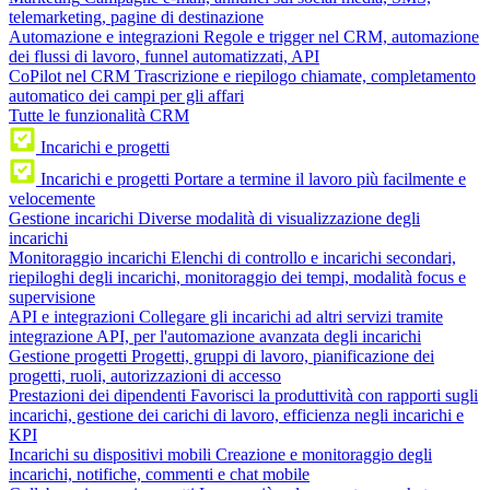
telemarketing, pagine di destinazione
Automazione e integrazioni
Regole e trigger nel CRM, automazione
dei flussi di lavoro, funnel automatizzati, API
CoPilot nel CRM
Trascrizione e riepilogo chiamate, completamento
automatico dei campi per gli affari
Tutte le funzionalità CRM
Incarichi e progetti
Incarichi e progetti
Portare a termine il lavoro più facilmente e
velocemente
Gestione incarichi
Diverse modalità di visualizzazione degli
incarichi
Monitoraggio incarichi
Elenchi di controllo e incarichi secondari,
riepiloghi degli incarichi, monitoraggio dei tempi, modalità focus e
supervisione
API e integrazioni
Collegare gli incarichi ad altri servizi tramite
integrazione API, per l'automazione avanzata degli incarichi
Gestione progetti
Progetti, gruppi di lavoro, pianificazione dei
progetti, ruoli, autorizzazioni di accesso
Prestazioni dei dipendenti
Favorisci la produttività con rapporti sugli
incarichi, gestione dei carichi di lavoro, efficienza negli incarichi e
KPI
Incarichi su dispositivi mobili
Creazione e monitoraggio degli
incarichi, notifiche, commenti e chat mobile