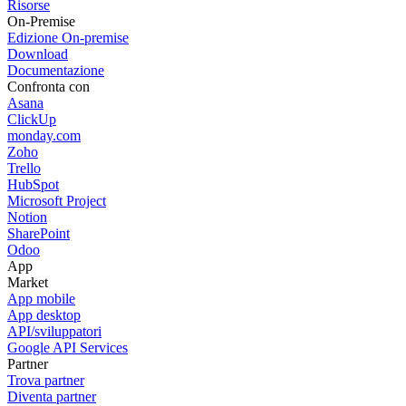
Risorse
On-Premise
Edizione On-premise
Download
Documentazione
Confronta con
Asana
ClickUp
monday.com
Zoho
Trello
HubSpot
Microsoft Project
Notion
SharePoint
Odoo
App
Market
App mobile
App desktop
API/sviluppatori
Google API Services
Partner
Trova partner
Diventa partner