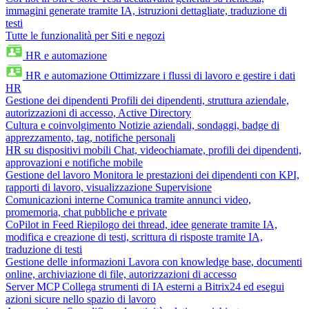
immagini generate tramite IA, istruzioni dettagliate, traduzione di
testi
Tutte le funzionalità per Siti e negozi
HR e automazione
HR e automazione
Ottimizzare i flussi di lavoro e gestire i dati
HR
Gestione dei dipendenti
Profili dei dipendenti, struttura aziendale,
autorizzazioni di accesso, Active Directory
Cultura e coinvolgimento
Notizie aziendali, sondaggi, badge di
apprezzamento, tag, notifiche personali
HR su dispositivi mobili
Chat, videochiamate, profili dei dipendenti,
approvazioni e notifiche mobile
Gestione del lavoro
Monitora le prestazioni dei dipendenti con KPI,
rapporti di lavoro, visualizzazione Supervisione
Comunicazioni interne
Comunica tramite annunci video,
promemoria, chat pubbliche e private
CoPilot in Feed
Riepilogo dei thread, idee generate tramite IA,
modifica e creazione di testi, scrittura di risposte tramite IA,
traduzione di testi
Gestione delle informazioni
Lavora con knowledge base, documenti
online, archiviazione di file, autorizzazioni di accesso
Server MCP
Collega strumenti di IA esterni a Bitrix24 ed esegui
azioni sicure nello spazio di lavoro