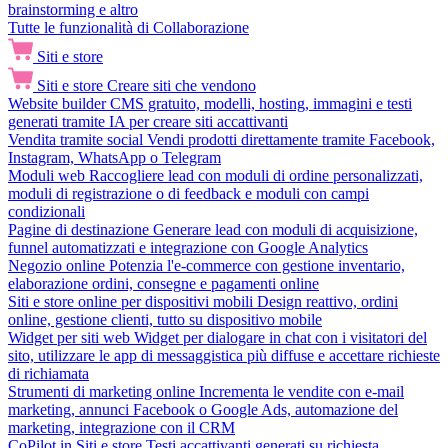
brainstorming e altro
Tutte le funzionalità di Collaborazione
Siti e store
Siti e store
Creare siti che vendono
Website builder
CMS gratuito, modelli, hosting, immagini e testi
generati tramite IA per creare siti accattivanti
Vendita tramite social
Vendi prodotti direttamente tramite Facebook,
Instagram, WhatsApp o Telegram
Moduli web
Raccogliere lead con moduli di ordine personalizzati,
moduli di registrazione o di feedback e moduli con campi
condizionali
Pagine di destinazione
Generare lead con moduli di acquisizione,
funnel automatizzati e integrazione con Google Analytics
Negozio online
Potenzia l'e-commerce con gestione inventario,
elaborazione ordini, consegne e pagamenti online
Siti e store online per dispositivi mobili
Design reattivo, ordini
online, gestione clienti, tutto su dispositivo mobile
Widget per siti web
Widget per dialogare in chat con i visitatori del
sito, utilizzare le app di messaggistica più diffuse e accettare richieste
di richiamata
Strumenti di marketing online
Incrementa le vendite con e-mail
marketing, annunci Facebook o Google Ads, automazione del
marketing, integrazione con il CRM
CoPilot in Siti e store
Testi accattivanti generati su richiesta,