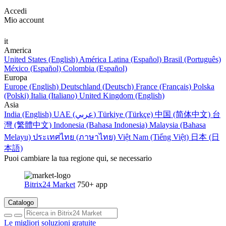
Accedi
Mio account
it
America
United States (English)
América Latina (Español)
Brasil (Português)
México (Español)
Colombia (Español)
Europa
Europe (English)
Deutschland (Deutsch)
France (Français)
Polska
(Polski)
Italia (Italiano)
United Kingdom (English)
Asia
India (English)
UAE (عربي)
Türkiye (Türkçe)
中国 (简体中文)
台
灣 (繁體中文)
Indonesia (Bahasa Indonesia)
Malaysia (Bahasa
Melayu)
ประเทศไทย (ภาษาไทย)
Việt Nam (Tiếng Việt)
日本 (日
本語)
Puoi cambiare la tua regione qui, se necessario
Bitrix24 Market
750+ app
Catalogo
Le migliori soluzioni gratuite