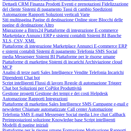
Dettagli CRM
Finanza
Prodotti
Eventi e prenotazioni
Fidelizzazione
del cliente
Sistemi di pagamento
Tassi di cambio
Spedizioni
Automazione
Rapporti
Soluzioni verticali
Varie
Siti multipagina
Pagine di destinazione
Online store
Blocchi delle
pagine di destinazione
Altro
Migrazione a Bitrix24
Piattaforme di integrazione
E-commerce
Marketplace
Annunci
ERP e sistemi contabili
Sistemi BI
Banche
XLS, CSV, XML
Piattaforme di integrazione
Marketplace
Annunci
E-commerce
ERP
e sistemi contabili
Sistemi di pagamento
Telefonia
SMS
Social
media
Messenger
Sistemi BI
Piattaforme per le risorse umane
Piattaforme di marketing
Sistemi di incarichi
Archiviazione cloud
MCP
Analisi di terze parti
Sales Intelligence
Vendite
Telefonia
Incarichi
Dipendenti
Chat bot
Script intelligenti
Flussi di lavoro
Regole di automazione
Trigger
Chat bot
Soluzioni per CoPilot
Produttività
Gestione progetti
Gestione dei tempi e dei costi
Helpdesk
Automazione
Rapporti
Integrazioni
Piattaforme di marketing
Sales Intelligence
SMS
Campagne e-mail e
newsletter
Chiamate automatizzate
Call center
Automazione
Telefonia
SMS
E-mail
Messenger
Social media
Live chat
Callback
Preimpostazioni soluzione
Knowledge base
Script intelligenti
Modelli di pagine iniziali
Piattaforme per le risorse umane
Formazione
Motivazione
Rapporti