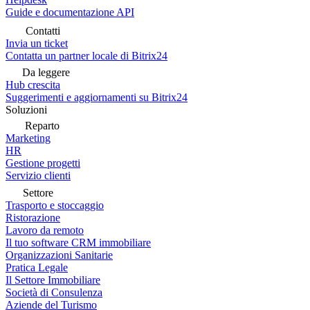
Guide e documentazione API
Contatti
Invia un ticket
Contatta un partner locale di Bitrix24
Da leggere
Hub crescita
Suggerimenti e aggiornamenti su Bitrix24
Soluzioni
Reparto
Marketing
HR
Gestione progetti
Servizio clienti
Settore
Trasporto e stoccaggio
Ristorazione
Lavoro da remoto
Il tuo software CRM immobiliare
Organizzazioni Sanitarie
Pratica Legale
Il Settore Immobiliare
Società di Consulenza
Aziende del Turismo