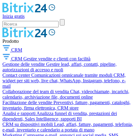
Inizia gratis
Prodotto
CRM
CRM
Gestire vendite e clienti con facilità
Gestione delle vendite
Gestire lead, affari, contatti, pipeline,
autorizzazioni di accesso e ruoli
Contact center
Comunicazioni omnicanale tramite moduli CRM,
widget per siti web, live chat, WhatsApp, Instagram, telefono, e-
mail
Collaborazione del team di vendita
Chat, videochiamate, incarichi,
calendario, archiviazione file, documenti online
Facilitazione delle vendite
Preventivi, fatture, pagamenti, cataloghi,
inventario, firma elettronica, CRM store
Analisi e rapporti
Analizza funnel di vendita, prestazioni dei
dipendenti, Sales Intelligence, rapporti BI
CRM su dispositivi mobili
Lead, affari, fatture, pagamenti, telefonia,
e-mail, inventario e calendario a portata di mano
Marketing
Campagne e-mail, annunci sui social media, SMS,