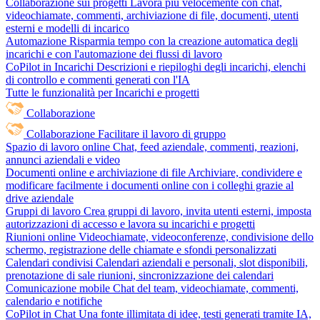
Collaborazione sui progetti
Lavora più velocemente con chat,
videochiamate, commenti, archiviazione di file, documenti, utenti
esterni e modelli di incarico
Automazione
Risparmia tempo con la creazione automatica degli
incarichi e con l'automazione dei flussi di lavoro
CoPilot in Incarichi
Descrizioni e riepiloghi degli incarichi, elenchi
di controllo e commenti generati con l'IA
Tutte le funzionalità per Incarichi e progetti
Collaborazione
Collaborazione
Facilitare il lavoro di gruppo
Spazio di lavoro online
Chat, feed aziendale, commenti, reazioni,
annunci aziendali e video
Documenti online e archiviazione di file
Archiviare, condividere e
modificare facilmente i documenti online con i colleghi grazie al
drive aziendale
Gruppi di lavoro
Crea gruppi di lavoro, invita utenti esterni, imposta
autorizzazioni di accesso e lavora su incarichi e progetti
Riunioni online
Videochiamate, videoconferenze, condivisione dello
schermo, registrazione delle chiamate e sfondi personalizzati
Calendari condivisi
Calendari aziendali e personali, slot disponibili,
prenotazione di sale riunioni, sincronizzazione dei calendari
Comunicazione mobile
Chat del team, videochiamate, commenti,
calendario e notifiche
CoPilot in Chat
Una fonte illimitata di idee, testi generati tramite IA,