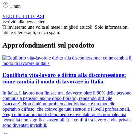
1 min
VEDI TUTTI I CASI
Iscriviti alla newsletter
Ti invieremo una volta al mese i migliori articoli. Solo informazioni
utili e interessanti, senza spam.
Approfondimenti sul prodotto
Equilibrio vita-lavoro e diritto alla disconnessione:
come cambia il modo di lavorare in Italia
In Italia, il lavoro non finisce mai davvero: oltre il 60% delle persone
continua a pensarci anche dopo l’orario, rendendo difficile
‘staccare’. Non è più un problema individuale: è un modello
operativo diffuso, che coinvolge tutti i settori e i livelli professionali.
Negli ultimi anni, questo fenomeno è diventato quasi normale, ma
normalità non significa sostenibilità. I confini tra lavoro e vita privata
sono diventati invisibili.