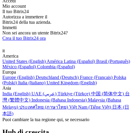
Accedi
Mio account
Il tuo Bitrix24
Autorizza a immettere il
Bitrix24 della tua azienda.
Immetti
Non sei ancora un utente Bitrix24?
Crea il tuo Bitrix24 ora
it
America
United States (English)
América Latina (Español)
Brasil (Português)
México (Español)
Colombia (Español)
Europa
Europe (English)
Deutschland (Deutsch)
France (Français)
Polska
(Polski)
Italia (Italiano)
United Kingdom (English)
Asia
India (English)
UAE (عربي)
Türkiye (Türkçe)
中国 (简体中文)
台
灣 (繁體中文)
Indonesia (Bahasa Indonesia)
Malaysia (Bahasa
Melayu)
ประเทศไทย (ภาษาไทย)
Việt Nam (Tiếng Việt)
日本 (日
本語)
Puoi cambiare la tua regione qui, se necessario
Hub di crescita