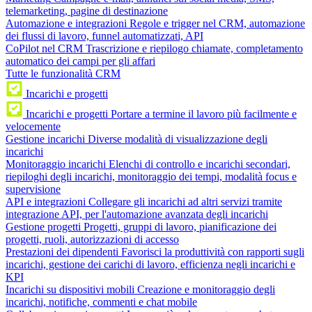
telemarketing, pagine di destinazione
Automazione e integrazioni
Regole e trigger nel CRM, automazione
dei flussi di lavoro, funnel automatizzati, API
CoPilot nel CRM
Trascrizione e riepilogo chiamate, completamento
automatico dei campi per gli affari
Tutte le funzionalità CRM
Incarichi e progetti
Incarichi e progetti
Portare a termine il lavoro più facilmente e
velocemente
Gestione incarichi
Diverse modalità di visualizzazione degli
incarichi
Monitoraggio incarichi
Elenchi di controllo e incarichi secondari,
riepiloghi degli incarichi, monitoraggio dei tempi, modalità focus e
supervisione
API e integrazioni
Collegare gli incarichi ad altri servizi tramite
integrazione API, per l'automazione avanzata degli incarichi
Gestione progetti
Progetti, gruppi di lavoro, pianificazione dei
progetti, ruoli, autorizzazioni di accesso
Prestazioni dei dipendenti
Favorisci la produttività con rapporti sugli
incarichi, gestione dei carichi di lavoro, efficienza negli incarichi e
KPI
Incarichi su dispositivi mobili
Creazione e monitoraggio degli
incarichi, notifiche, commenti e chat mobile