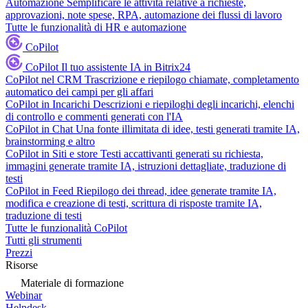
Automazione
Semplificare le attività relative a richieste,
approvazioni, note spese, RPA, automazione dei flussi di lavoro
Tutte le funzionalità di HR e automazione
CoPilot
CoPilot
Il tuo assistente IA in Bitrix24
CoPilot nel CRM
Trascrizione e riepilogo chiamate, completamento
automatico dei campi per gli affari
CoPilot in Incarichi
Descrizioni e riepiloghi degli incarichi, elenchi
di controllo e commenti generati con l'IA
CoPilot in Chat
Una fonte illimitata di idee, testi generati tramite IA,
brainstorming e altro
CoPilot in Siti e store
Testi accattivanti generati su richiesta,
immagini generate tramite IA, istruzioni dettagliate, traduzione di
testi
CoPilot in Feed
Riepilogo dei thread, idee generate tramite IA,
modifica e creazione di testi, scrittura di risposte tramite IA,
traduzione di testi
Tutte le funzionalità CoPilot
Tutti gli strumenti
Prezzi
Risorse
Materiale di formazione
Webinar
Helpdesk