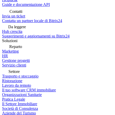
Guide e documentazione API
Contatti
Invia un ticket
Contatta un partner locale di Bitrix24
Da leggere
Hub crescita
Suggerimenti e aggiornamenti su Bitrix24
Soluzioni
Reparto
Marketing
HR
Gestione progetti
Servizio clienti
Settore
Trasporto e stoccaggio
Ristorazione
Lavoro da remoto
Il tuo software CRM immobiliare
Organizzazioni Sanitarie
Pratica Legale
Il Settore Immobiliare
Società di Consulenza
Aziende del Turismo