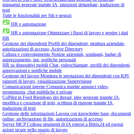
immagini generate tramite IA, istruzioni dettagliate, traduzione di
testi
Tutte le funzionalità per Siti e negozi
HR e automazione
HR e automazione
Ottimizzare i flussi di lavoro e gestire i dati
HR
Gestione dei dipendenti
Profili dei dipendenti, struttura aziendale,
autorizzazioni di accesso, Active Directory
Cultura e coinvolgimento
Notizie aziendali, sondaggi, badge di
apprezzamento, tag, notifiche personali
HR su dispositivi mobili
Chat, videochiamate, profili dei dipendenti,
approvazioni e notifiche mobile
Gestione del lavoro
Monitora le prestazioni dei dipendenti con KPI,
rapporti di lavoro, visualizzazione Supervisione
Comunicazioni interne
Comunica tramite annunci video,
promemoria, chat pubbliche e private
CoPilot in Feed
Riepilogo dei thread, idee generate tramite IA,
modifica e creazione di testi, scrittura di risposte tramite IA,
traduzione di testi
Gestione delle informazioni
Lavora con knowledge base, documenti
online, archiviazione di file, autorizzazioni di accesso
Server MCP
Collega strumenti di IA esterni a Bitrix24 ed esegui
azioni sicure nello spazio di lavoro