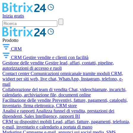
Inizia gratis
Prodotto
CRM
CRM
Gestire vendite e clienti con facilità
Gestione delle vendite
Gestire lead, affari, contatti, pipeline,
autorizzazioni di accesso e ruoli
Contact center
Comunicazioni omnicanale tramite moduli CRM,
widget per siti web, live chat, WhatsApp, Instagram, telefono, e-
mail
Collaborazione del team di vendita
Chat, videochiamate, incarichi,
calendario, archiviazione file, documenti online
Facilitazione delle vendite
Preventivi, fatture, pagamenti, cataloghi,
inventario, firma elettronica, CRM store
Analisi e rapporti
Analizza funnel di vendita, prestazioni dei
dipendenti, Sales Intelligence, rapporti BI
CRM su dispositivi mobili
Lead, affari, fatture, pagamenti, telefonia,
e-mail, inventario e calendario a portata di mano
Marketing
Campagne e-mail, annunci sui social media, SMS,