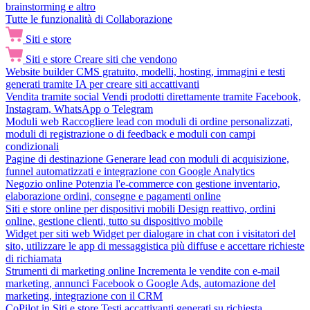
brainstorming e altro
Tutte le funzionalità di Collaborazione
Siti e store
Siti e store
Creare siti che vendono
Website builder
CMS gratuito, modelli, hosting, immagini e testi
generati tramite IA per creare siti accattivanti
Vendita tramite social
Vendi prodotti direttamente tramite Facebook,
Instagram, WhatsApp o Telegram
Moduli web
Raccogliere lead con moduli di ordine personalizzati,
moduli di registrazione o di feedback e moduli con campi
condizionali
Pagine di destinazione
Generare lead con moduli di acquisizione,
funnel automatizzati e integrazione con Google Analytics
Negozio online
Potenzia l'e-commerce con gestione inventario,
elaborazione ordini, consegne e pagamenti online
Siti e store online per dispositivi mobili
Design reattivo, ordini
online, gestione clienti, tutto su dispositivo mobile
Widget per siti web
Widget per dialogare in chat con i visitatori del
sito, utilizzare le app di messaggistica più diffuse e accettare richieste
di richiamata
Strumenti di marketing online
Incrementa le vendite con e-mail
marketing, annunci Facebook o Google Ads, automazione del
marketing, integrazione con il CRM
CoPilot in Siti e store
Testi accattivanti generati su richiesta,