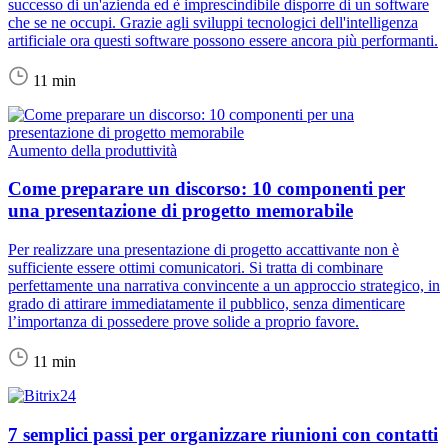
successo di un'azienda ed è imprescindibile disporre di un software
che se ne occupi. Grazie agli sviluppi tecnologici dell'intelligenza
artificiale ora questi software possono essere ancora più performanti.
11 min
Aumento della produttività
Come preparare un discorso: 10 componenti per
una presentazione di progetto memorabile
Per realizzare una presentazione di progetto accattivante non è
sufficiente essere ottimi comunicatori. Si tratta di combinare
perfettamente una narrativa convincente a un approccio strategico, in
grado di attirare immediatamente il pubblico, senza dimenticare
l’importanza di possedere prove solide a proprio favore.
11 min
7 semplici passi per organizzare riunioni con contatti