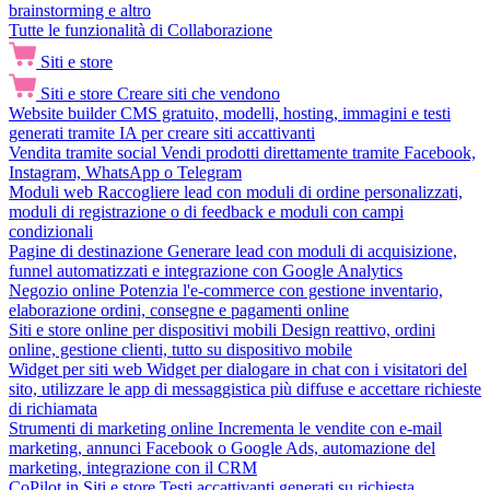
brainstorming e altro
Tutte le funzionalità di Collaborazione
Siti e store
Siti e store
Creare siti che vendono
Website builder
CMS gratuito, modelli, hosting, immagini e testi
generati tramite IA per creare siti accattivanti
Vendita tramite social
Vendi prodotti direttamente tramite Facebook,
Instagram, WhatsApp o Telegram
Moduli web
Raccogliere lead con moduli di ordine personalizzati,
moduli di registrazione o di feedback e moduli con campi
condizionali
Pagine di destinazione
Generare lead con moduli di acquisizione,
funnel automatizzati e integrazione con Google Analytics
Negozio online
Potenzia l'e-commerce con gestione inventario,
elaborazione ordini, consegne e pagamenti online
Siti e store online per dispositivi mobili
Design reattivo, ordini
online, gestione clienti, tutto su dispositivo mobile
Widget per siti web
Widget per dialogare in chat con i visitatori del
sito, utilizzare le app di messaggistica più diffuse e accettare richieste
di richiamata
Strumenti di marketing online
Incrementa le vendite con e-mail
marketing, annunci Facebook o Google Ads, automazione del
marketing, integrazione con il CRM
CoPilot in Siti e store
Testi accattivanti generati su richiesta,