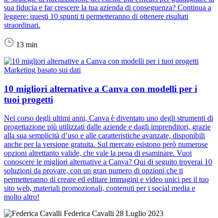
sua fiducia e far crescere la tua azienda di conseguenza? Continua a
leggere: questi 10 spunti ti permetteranno di ottenere risultati
straordinari.
13 min
Marketing basato sui dati
10 migliori alternative a Canva con modelli per i
tuoi progetti
Nel corso degli ultimi anni, Canva è diventato uno degli strumenti di
progettazione più utilizzati dalle aziende e dagli imprenditori, grazie
alla sua semplicità d’uso e alle caratteristiche avanzate, disponibili
anche per la versione gratuita. Sul mercato esistono però numerose
opzioni altrettanto valide, che vale la pena di esaminare. Vuoi
conoscere le migliori alternative a Canva? Qui di seguito troverai 10
soluzioni da provare, con un gran numero di opzioni che ti
permetteranno di creare ed editare immagini e video unici per il tuo
sito web, materiali promozionali, contenuti per i social media e
molto altro!
Federica Cavalli
28 Luglio 2023