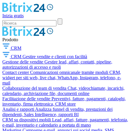
Inizia gratis
Prodotto
CRM
CRM
Gestire vendite e clienti con facilità
Gestione delle vendite
Gestire lead, affari, contatti, pipeline,
autorizzazioni di accesso e ruoli
Contact center
Comunicazioni omnicanale tramite moduli CRM,
widget per siti web, live chat, WhatsApp, Instagram, telefono, e-
mail
Collaborazione del team di vendita
Chat, videochiamate, incarichi,
calendario, archiviazione file, documenti online
Facilitazione delle vendite
Preventivi, fatture, pagamenti, cataloghi,
inventario, firma elettronica, CRM store
Analisi e rapporti
Analizza funnel di vendita, prestazioni dei
dipendenti, Sales Intelligence, rapporti BI
CRM su dispositivi mobili
Lead, affari, fatture, pagamenti, telefonia,
e-mail, inventario e calendario a portata di mano
Marketing
Campagne e-mail, annunci sui social media, SMS,