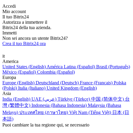
Accedi
Mio account
Il tuo Bitrix24
Autorizza a immettere il
Bitrix24 della tua azienda.
Immetti
Non sei ancora un utente Bitrix24?
Crea il tuo Bitrix24 ora
it
America
United States (English)
América Latina (Español)
Brasil (Português)
México (Español)
Colombia (Español)
Europa
Europe (English)
Deutschland (Deutsch)
France (Français)
Polska
(Polski)
Italia (Italiano)
United Kingdom (English)
Asia
India (English)
UAE (عربي)
Türkiye (Türkçe)
中国 (简体中文)
台
灣 (繁體中文)
Indonesia (Bahasa Indonesia)
Malaysia (Bahasa
Melayu)
ประเทศไทย (ภาษาไทย)
Việt Nam (Tiếng Việt)
日本 (日
本語)
Puoi cambiare la tua regione qui, se necessario