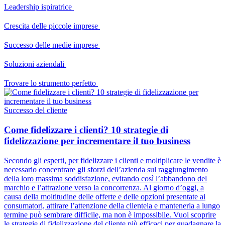
Leadership ispiratrice
Crescita delle piccole imprese
Successo delle medie imprese
Soluzioni aziendali
Trovare lo strumento perfetto
Successo del cliente
Come fidelizzare i clienti? 10 strategie di
fidelizzazione per incrementare il tuo business
Secondo gli esperti, per fidelizzare i clienti e moltiplicare le vendite è
necessario concentrare gli sforzi dell’azienda sul raggiungimento
della loro massima soddisfazione, evitando così l’abbandono del
marchio e l’attrazione verso la concorrenza. Al giorno d’oggi, a
causa della moltitudine delle offerte e delle opzioni presentate ai
consumatori, attirare l’attenzione della clientela e mantenerla a lungo
termine può sembrare difficile, ma non è impossibile. Vuoi scoprire
le strategie di fidelizzazione del cliente più efficaci per guadagnare la