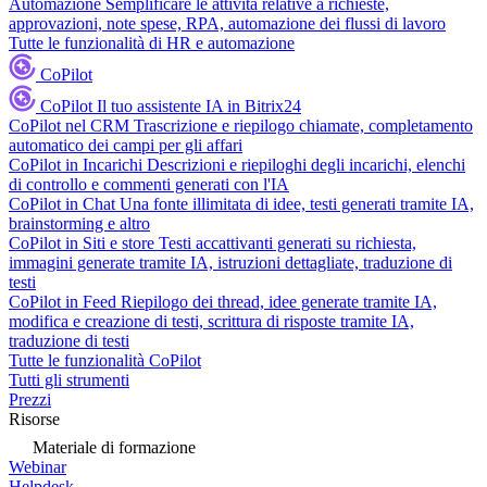
Automazione
Semplificare le attività relative a richieste,
approvazioni, note spese, RPA, automazione dei flussi di lavoro
Tutte le funzionalità di HR e automazione
CoPilot
CoPilot
Il tuo assistente IA in Bitrix24
CoPilot nel CRM
Trascrizione e riepilogo chiamate, completamento
automatico dei campi per gli affari
CoPilot in Incarichi
Descrizioni e riepiloghi degli incarichi, elenchi
di controllo e commenti generati con l'IA
CoPilot in Chat
Una fonte illimitata di idee, testi generati tramite IA,
brainstorming e altro
CoPilot in Siti e store
Testi accattivanti generati su richiesta,
immagini generate tramite IA, istruzioni dettagliate, traduzione di
testi
CoPilot in Feed
Riepilogo dei thread, idee generate tramite IA,
modifica e creazione di testi, scrittura di risposte tramite IA,
traduzione di testi
Tutte le funzionalità CoPilot
Tutti gli strumenti
Prezzi
Risorse
Materiale di formazione
Webinar
Helpdesk