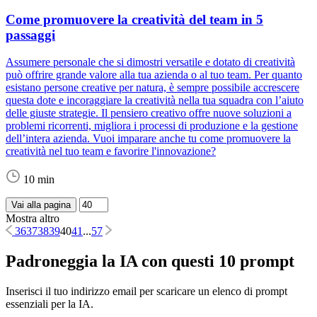
Come promuovere la creatività del team in 5
passaggi
Assumere personale che si dimostri versatile e dotato di creatività
può offrire grande valore alla tua azienda o al tuo team. Per quanto
esistano persone creative per natura, è sempre possibile accrescere
questa dote e incoraggiare la creatività nella tua squadra con l’aiuto
delle giuste strategie. Il pensiero creativo offre nuove soluzioni a
problemi ricorrenti, migliora i processi di produzione e la gestione
dell’intera azienda. Vuoi imparare anche tu come promuovere la
creatività nel tuo team e favorire l'innovazione?
10 min
Vai alla pagina
Mostra altro
36
37
38
39
40
41
...
57
Padroneggia la IA con questi 10 prompt
Inserisci il tuo indirizzo email per scaricare un elenco di prompt
essenziali per la IA.