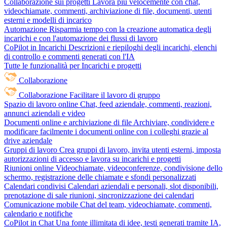
Collaborazione sui progetti
Lavora più velocemente con chat,
videochiamate, commenti, archiviazione di file, documenti, utenti
esterni e modelli di incarico
Automazione
Risparmia tempo con la creazione automatica degli
incarichi e con l'automazione dei flussi di lavoro
CoPilot in Incarichi
Descrizioni e riepiloghi degli incarichi, elenchi
di controllo e commenti generati con l'IA
Tutte le funzionalità per Incarichi e progetti
Collaborazione
Collaborazione
Facilitare il lavoro di gruppo
Spazio di lavoro online
Chat, feed aziendale, commenti, reazioni,
annunci aziendali e video
Documenti online e archiviazione di file
Archiviare, condividere e
modificare facilmente i documenti online con i colleghi grazie al
drive aziendale
Gruppi di lavoro
Crea gruppi di lavoro, invita utenti esterni, imposta
autorizzazioni di accesso e lavora su incarichi e progetti
Riunioni online
Videochiamate, videoconferenze, condivisione dello
schermo, registrazione delle chiamate e sfondi personalizzati
Calendari condivisi
Calendari aziendali e personali, slot disponibili,
prenotazione di sale riunioni, sincronizzazione dei calendari
Comunicazione mobile
Chat del team, videochiamate, commenti,
calendario e notifiche
CoPilot in Chat
Una fonte illimitata di idee, testi generati tramite IA,