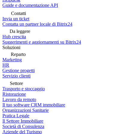
Guide e documentazione API
Contatti
Invia un ticket
Contatta un partner locale di Bitrix24
Da leggere
Hub crescita
Suggerimenti e aggiornamenti su Bitrix24
Soluzioni
Reparto
Marketing
HR
Gestione progetti
Servizio clienti
Settore
Trasporto e stoccaggio
Ristorazione
Lavoro da remoto
Il tuo software CRM immobiliare
Organizzazioni Sanitarie
Pratica Legale
Il Settore Immobiliare
Società di Consulenza
Aziende del Turismo