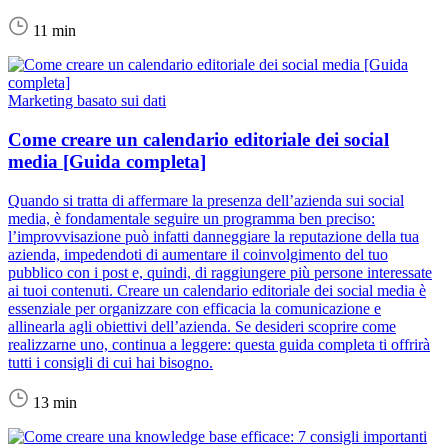
11 min
Marketing basato sui dati
Come creare un calendario editoriale dei social
media [Guida completa]
Quando si tratta di affermare la presenza dell’azienda sui social
media, è fondamentale seguire un programma ben preciso:
l’improvvisazione può infatti danneggiare la reputazione della tua
azienda, impedendoti di aumentare il coinvolgimento del tuo
pubblico con i post e, quindi, di raggiungere più persone interessate
ai tuoi contenuti. Creare un calendario editoriale dei social media è
essenziale per organizzare con efficacia la comunicazione e
allinearla agli obiettivi dell’azienda. Se desideri scoprire come
realizzarne uno, continua a leggere: questa guida completa ti offrirà
tutti i consigli di cui hai bisogno.
13 min