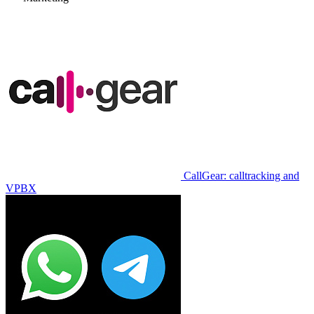
CallGear: calltracking and
VPBX