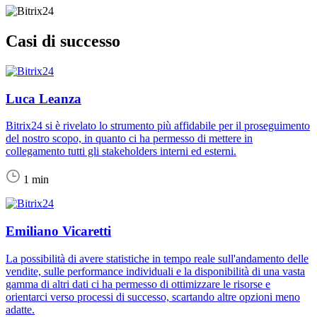
Casi di successo
Luca Leanza
Bitrix24 si è rivelato lo strumento più affidabile per il proseguimento
del nostro scopo, in quanto ci ha permesso di mettere in
collegamento tutti gli stakeholders interni ed esterni.
1 min
Emiliano Vicaretti
La possibilità di avere statistiche in tempo reale sull'andamento delle
vendite, sulle performance individuali e la disponibilità di una vasta
gamma di altri dati ci ha permesso di ottimizzare le risorse e
orientarci verso processi di successo, scartando altre opzioni meno
adatte.