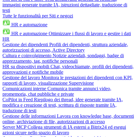
immagini generate tramite IA, istruzioni dettagliate, traduzione di
testi
Tutte le funzionalità per Siti e negozi
HR e automazione
HR e automazione
Ottimizzare i flussi di lavoro e gestire i dati
HR
Gestione dei dipendenti
Profili dei dipendenti, struttura aziendale,
autorizzazioni di accesso, Active Directory
Cultura e coinvolgimento
Notizie aziendali, sondaggi, badge di
apprezzamento, tag, notifiche personali
HR su dispositivi mobili
Chat, videochiamate, profili dei dipendenti,
approvazioni e notifiche mobile
Gestione del lavoro
Monitora le prestazioni dei dipendenti con KPI,
rapporti di lavoro, visualizzazione Supervisione
Comunicazioni interne
Comunica tramite annunci video,
promemoria, chat pubbliche e private
CoPilot in Feed
Riepilogo dei thread, idee generate tramite IA,
modifica e creazione di testi, scrittura di risposte tramite IA,
traduzione di testi
Gestione delle informazioni
Lavora con knowledge base, documenti
online, archiviazione di file, autorizzazioni di accesso
Server MCP
Collega strumenti di IA esterni a Bitrix24 ed esegui
azioni sicure nello spazio di lavoro