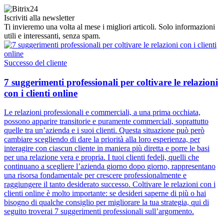
Iscriviti alla newsletter
Ti invieremo una volta al mese i migliori articoli. Solo informazioni
utili e interessanti, senza spam.
Successo del cliente
7 suggerimenti professionali per coltivare le relazioni
con i clienti online
Le relazioni professionali e commerciali, a una prima occhiata,
possono apparire transitorie e puramente commerciali, soprattutto
quelle tra un’azienda e i suoi clienti. Questa situazione può però
cambiare scegliendo di dare la priorità alla loro esperienza, per
interagire con ciascun cliente in maniera più diretta e porre le basi
per una relazione vera e propria. I tuoi clienti fedeli, quelli che
continuano a scegliere l’azienda giorno dopo giorno, rappresentano
una risorsa fondamentale per crescere professionalmente e
raggiungere il tanto desiderato successo. Coltivare le relazioni con i
clienti online è molto importante: se desideri saperne di più o hai
bisogno di qualche consiglio per migliorare la tua strategia, qui di
seguito troverai 7 suggerimenti professionali sull’argomento.