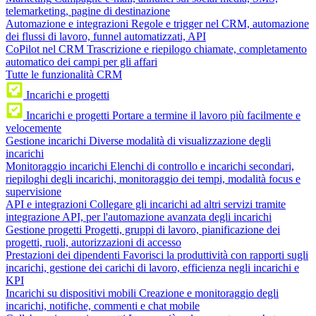
telemarketing, pagine di destinazione
Automazione e integrazioni
Regole e trigger nel CRM, automazione
dei flussi di lavoro, funnel automatizzati, API
CoPilot nel CRM
Trascrizione e riepilogo chiamate, completamento
automatico dei campi per gli affari
Tutte le funzionalità CRM
Incarichi e progetti
Incarichi e progetti
Portare a termine il lavoro più facilmente e
velocemente
Gestione incarichi
Diverse modalità di visualizzazione degli
incarichi
Monitoraggio incarichi
Elenchi di controllo e incarichi secondari,
riepiloghi degli incarichi, monitoraggio dei tempi, modalità focus e
supervisione
API e integrazioni
Collegare gli incarichi ad altri servizi tramite
integrazione API, per l'automazione avanzata degli incarichi
Gestione progetti
Progetti, gruppi di lavoro, pianificazione dei
progetti, ruoli, autorizzazioni di accesso
Prestazioni dei dipendenti
Favorisci la produttività con rapporti sugli
incarichi, gestione dei carichi di lavoro, efficienza negli incarichi e
KPI
Incarichi su dispositivi mobili
Creazione e monitoraggio degli
incarichi, notifiche, commenti e chat mobile