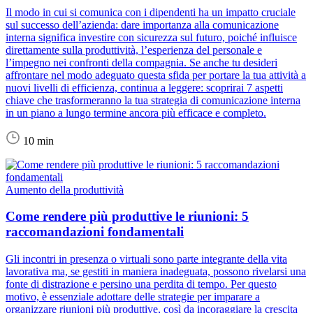
Il modo in cui si comunica con i dipendenti ha un impatto cruciale
sul successo dell’azienda: dare importanza alla comunicazione
interna significa investire con sicurezza sul futuro, poiché influisce
direttamente sulla produttività, l’esperienza del personale e
l’impegno nei confronti della compagnia. Se anche tu desideri
affrontare nel modo adeguato questa sfida per portare la tua attività a
nuovi livelli di efficienza, continua a leggere: scoprirai 7 aspetti
chiave che trasformeranno la tua strategia di comunicazione interna
in un piano a lungo termine ancora più efficace e completo.
10 min
Aumento della produttività
Come rendere più produttive le riunioni: 5
raccomandazioni fondamentali
Gli incontri in presenza o virtuali sono parte integrante della vita
lavorativa ma, se gestiti in maniera inadeguata, possono rivelarsi una
fonte di distrazione e persino una perdita di tempo. Per questo
motivo, è essenziale adottare delle strategie per imparare a
organizzare riunioni più produttive, così da incoraggiare la crescita