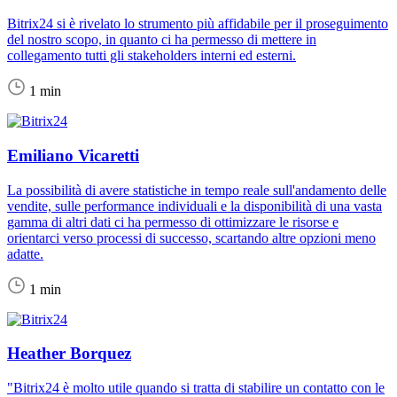
Bitrix24 si è rivelato lo strumento più affidabile per il proseguimento
del nostro scopo, in quanto ci ha permesso di mettere in
collegamento tutti gli stakeholders interni ed esterni.
1 min
Emiliano Vicaretti
La possibilità di avere statistiche in tempo reale sull'andamento delle
vendite, sulle performance individuali e la disponibilità di una vasta
gamma di altri dati ci ha permesso di ottimizzare le risorse e
orientarci verso processi di successo, scartando altre opzioni meno
adatte.
1 min
Heather Borquez
"Bitrix24 è molto utile quando si tratta di stabilire un contatto con le