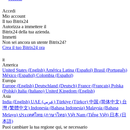
Accedi
Mio account
Il tuo Bitrix24
Autorizza a immettere il
Bitrix24 della tua azienda.
Immetti
Non sei ancora un utente Bitrix24?
Crea il tuo Bitrix24 ora
it
America
United States (English)
América Latina (Español)
Brasil (Português)
México (Español)
Colombia (Español)
Europa
Europe (English)
Deutschland (Deutsch)
France (Français)
Polska
(Polski)
Italia (Italiano)
United Kingdom (English)
Asia
India (English)
UAE (عربي)
Türkiye (Türkçe)
中国 (简体中文)
台
灣 (繁體中文)
Indonesia (Bahasa Indonesia)
Malaysia (Bahasa
Melayu)
ประเทศไทย (ภาษาไทย)
Việt Nam (Tiếng Việt)
日本 (日
本語)
Puoi cambiare la tua regione qui, se necessario