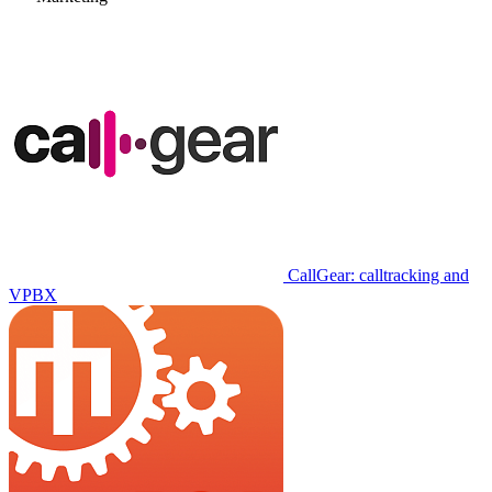
CallGear: calltracking and
VPBX