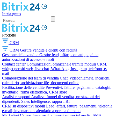
Inizia gratis
Prodotto
CRM
CRM
Gestire vendite e clienti con facilità
Gestione delle vendite
Gestire lead, affari, contatti, pipeline,
autorizzazioni di accesso e ruoli
Contact center
Comunicazioni omnicanale tramite moduli CRM,
widget per siti web, live chat, WhatsApp, Instagram, telefono, e-
mail
Collaborazione del team di vendita
Chat, videochiamate, incarichi,
calendario, archiviazione file, documenti online
Facilitazione delle vendite
Preventivi, fatture, pagamenti, cataloghi,
inventario, firma elettronica, CRM store
Analisi e rapporti
Analizza funnel di vendita, prestazioni dei
dipendenti, Sales Intelligence, rapporti BI
CRM su dispositivi mobili
Lead, affari, fatture, pagamenti, telefonia,
e-mail, inventario e calendario a portata di mano
Marketing
Campagne e-mail, annunci sui social media, SMS,