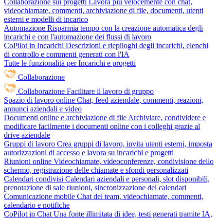
Collaborazione sui progetti
Lavora più velocemente con chat,
videochiamate, commenti, archiviazione di file, documenti, utenti
esterni e modelli di incarico
Automazione
Risparmia tempo con la creazione automatica degli
incarichi e con l'automazione dei flussi di lavoro
CoPilot in Incarichi
Descrizioni e riepiloghi degli incarichi, elenchi
di controllo e commenti generati con l'IA
Tutte le funzionalità per Incarichi e progetti
Collaborazione
Collaborazione
Facilitare il lavoro di gruppo
Spazio di lavoro online
Chat, feed aziendale, commenti, reazioni,
annunci aziendali e video
Documenti online e archiviazione di file
Archiviare, condividere e
modificare facilmente i documenti online con i colleghi grazie al
drive aziendale
Gruppi di lavoro
Crea gruppi di lavoro, invita utenti esterni, imposta
autorizzazioni di accesso e lavora su incarichi e progetti
Riunioni online
Videochiamate, videoconferenze, condivisione dello
schermo, registrazione delle chiamate e sfondi personalizzati
Calendari condivisi
Calendari aziendali e personali, slot disponibili,
prenotazione di sale riunioni, sincronizzazione dei calendari
Comunicazione mobile
Chat del team, videochiamate, commenti,
calendario e notifiche
CoPilot in Chat
Una fonte illimitata di idee, testi generati tramite IA,