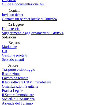
Guide e documentazione API
Contatti
Invia un ticket
Contatta un partner locale di Bitrix24
Da leggere
Hub crescita
Suggerimenti e aggiornamenti su Bitrix24
Soluzioni
Reparto
Marketing
HR
Gestione progetti
Servizio clienti
Settore
Trasporto e stoccaggio
Ristorazione
Lavoro da remoto
Il tuo software CRM immobiliare
Organizzazioni Sanitarie
Pratica Legale
Il Settore Immobiliare
Società di Consulenza
Aziende del Turismo