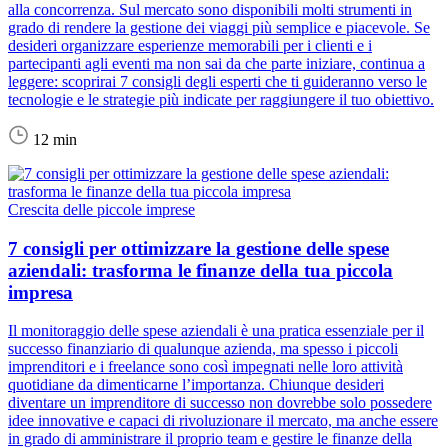
alla concorrenza. Sul mercato sono disponibili molti strumenti in
grado di rendere la gestione dei viaggi più semplice e piacevole. Se
desideri organizzare esperienze memorabili per i clienti e i
partecipanti agli eventi ma non sai da che parte iniziare, continua a
leggere: scoprirai 7 consigli degli esperti che ti guideranno verso le
tecnologie e le strategie più indicate per raggiungere il tuo obiettivo.
12 min
Crescita delle piccole imprese
7 consigli per ottimizzare la gestione delle spese
aziendali: trasforma le finanze della tua piccola
impresa
Il monitoraggio delle spese aziendali è una pratica essenziale per il
successo finanziario di qualunque azienda, ma spesso i piccoli
imprenditori e i freelance sono così impegnati nelle loro attività
quotidiane da dimenticarne l’importanza. Chiunque desideri
diventare un imprenditore di successo non dovrebbe solo possedere
idee innovative e capaci di rivoluzionare il mercato, ma anche essere
in grado di amministrare il proprio team e gestire le finanze della