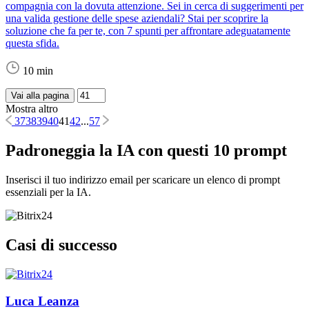
compagnia con la dovuta attenzione. Sei in cerca di suggerimenti per
una valida gestione delle spese aziendali? Stai per scoprire la
soluzione che fa per te, con 7 spunti per affrontare adeguatamente
questa sfida.
10 min
Vai alla pagina
Mostra altro
37
38
39
40
41
42
...
57
Padroneggia la IA con questi 10 prompt
Inserisci il tuo indirizzo email per scaricare un elenco di prompt
essenziali per la IA.
Casi di successo
Luca Leanza