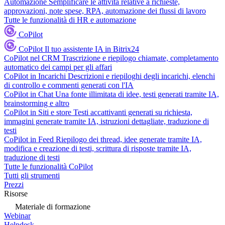
Automazione
Semplificare le attività relative a richieste,
approvazioni, note spese, RPA, automazione dei flussi di lavoro
Tutte le funzionalità di HR e automazione
CoPilot
CoPilot
Il tuo assistente IA in Bitrix24
CoPilot nel CRM
Trascrizione e riepilogo chiamate, completamento
automatico dei campi per gli affari
CoPilot in Incarichi
Descrizioni e riepiloghi degli incarichi, elenchi
di controllo e commenti generati con l'IA
CoPilot in Chat
Una fonte illimitata di idee, testi generati tramite IA,
brainstorming e altro
CoPilot in Siti e store
Testi accattivanti generati su richiesta,
immagini generate tramite IA, istruzioni dettagliate, traduzione di
testi
CoPilot in Feed
Riepilogo dei thread, idee generate tramite IA,
modifica e creazione di testi, scrittura di risposte tramite IA,
traduzione di testi
Tutte le funzionalità CoPilot
Tutti gli strumenti
Prezzi
Risorse
Materiale di formazione
Webinar
Helpdesk