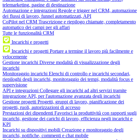
telemarketing, pagine di destinazione
Automazione e integrazioni
Regole e trigger nel CRM, automazione
dei flussi di lavoro, funnel automatizzati, API
CoPilot nel CRM
Trascrizione e riepilogo chiamate, completamento
automatico dei campi per gli affari
Tutte le funzionalità CRM
Incarichi e progetti
Incarichi e progetti
Portare a termine il lavoro più facilmente e
velocemente
Gestione incarichi
Diverse modalità di visualizzazione degli
incarichi
Monitoraggio incarichi
Elenchi di controllo e incarichi secondari,
riepiloghi degli incarichi, monitoraggio dei tempi, modalità focus e
supervisione
API e integrazioni
Collegare gli incarichi ad altri servizi tramite
integrazione API, per l'automazione avanzata degli incarichi
Gestione progetti
Progetti, gruppi di lavoro, pianificazione dei
progetti, ruoli, autorizzazioni di accesso
Prestazioni dei dipendenti
Favorisci la produttività con rapporti sugli
incarichi, gestione dei carichi di lavoro, efficienza negli incarichi e
KPI
Incarichi su dispositivi mobili
Creazione e monitoraggio degli
incarichi, notifiche, commenti e chat mobile