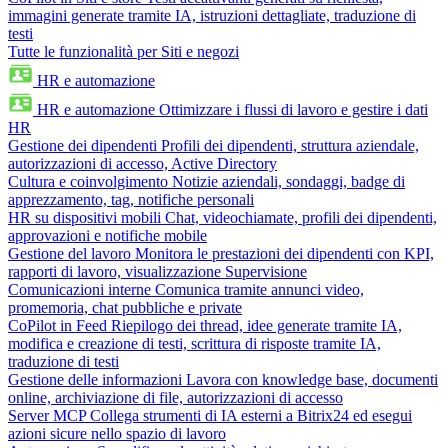
immagini generate tramite IA, istruzioni dettagliate, traduzione di
testi
Tutte le funzionalità per Siti e negozi
HR e automazione
HR e automazione
Ottimizzare i flussi di lavoro e gestire i dati
HR
Gestione dei dipendenti
Profili dei dipendenti, struttura aziendale,
autorizzazioni di accesso, Active Directory
Cultura e coinvolgimento
Notizie aziendali, sondaggi, badge di
apprezzamento, tag, notifiche personali
HR su dispositivi mobili
Chat, videochiamate, profili dei dipendenti,
approvazioni e notifiche mobile
Gestione del lavoro
Monitora le prestazioni dei dipendenti con KPI,
rapporti di lavoro, visualizzazione Supervisione
Comunicazioni interne
Comunica tramite annunci video,
promemoria, chat pubbliche e private
CoPilot in Feed
Riepilogo dei thread, idee generate tramite IA,
modifica e creazione di testi, scrittura di risposte tramite IA,
traduzione di testi
Gestione delle informazioni
Lavora con knowledge base, documenti
online, archiviazione di file, autorizzazioni di accesso
Server MCP
Collega strumenti di IA esterni a Bitrix24 ed esegui
azioni sicure nello spazio di lavoro