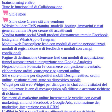
brainstorming e altro
Tutte le funzionalità di Collaborazione
Siti e store
Siti e store
Creare siti che vendono
Website builder
CMS gratuito, modelli, hosting, immagini e testi
generati tramite IA per creare siti accattivanti
Vendita tramite social
Vendi prodotti direttamente tramite Facebook,
Instagram, WhatsApp o Telegram
Moduli web
Raccogliere lead con moduli di ordine personalizzati,
moduli di registrazione o di feedback e moduli con campi
condizionali
Pagine di destinazione
Generare lead con moduli di acquisizione,
funnel automatizzati e integrazione con Google Analytics
Negozio online
Potenzia l'e-commerce con gestione inventario,
elaborazione ordini, consegne e pagamenti online
Siti e store online per dispositivi mobili
Design reattivo, ordini
online, gestione clienti, tutto su dispositivo mobile
Widget per siti web
Widget per dialogare in chat con i visitatori del
sito, utilizzare le app di messaggistica più diffuse e accettare richieste
di richiamata
Strumenti di marketing online
Incrementa le vendite con e-mail
marketing, annunci Facebook o Google Ads, automazione del
marketing, integrazione con il CRM
CoPilot in Siti e store
Testi accattivanti generati su richiesta,