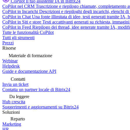
CoPilot
Il tuo assistente IA in Bitrix24
CoPilot nel CRM
Trascrizione e riepilogo chiamate, completamento au
CoPilot in Incarichi
Descrizioni e riepiloghi degli incarichi, elenchi d
CoPilot in Chat
Una fonte illimitata di idee, testi generati tramite IA, 
CoPilot in Siti e store
Testi accattivanti generati su richiesta, immagini 
CoPilot in Feed
Riepilogo dei thread, idee generate tramite IA, modifica
Tutte le funzionalità CoPilot
Tutti gli strumenti
Prezzi
Risorse
Materiale di formazione
Webinar
Helpdesk
Guide e documentazione API
Contatti
Invia un ticket
Contatta un partner locale di Bitrix24
Da leggere
Hub crescita
Suggerimenti e aggiornamenti su Bitrix24
Soluzioni
Reparto
Marketing
HR