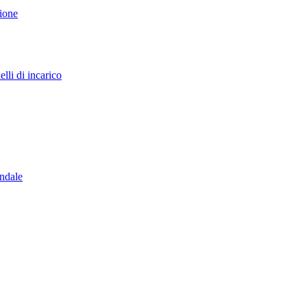
sione
lli di incarico
endale