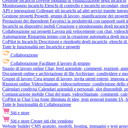
Gestione incarichi
Diverse modalità di visualizzazione degli incarichi
Monitoraggio incarichi
Elenchi di controllo e incarichi secondari, rie
API e integrazioni
Collegare gli incarichi ad altri servizi tramite inte
Gestione progetti
Progetti, gruppi di lavoro, pianificazione dei progetti
Prestazioni dei dipendenti
Favorisci la produttività con rapporti sugli i
Incarichi su dispositivi mobili
Creazione e monitoraggio degli incarich
Collaborazione sui progetti
Lavora più velocemente con chat, videochia
Automazione
Risparmia tempo con la creazione automatica degli incar
CoPilot in Incarichi
Descrizioni e riepiloghi degli incarichi, elenchi d
Tutte le funzionalità per Incarichi e progetti
Collaborazione
Collaborazione
Facilitare il lavoro di gruppo
Spazio di lavoro online
Chat, feed aziendale, commenti, reazioni, ann
Documenti online e archiviazione di file
Archiviare, condividere e mod
Gruppi di lavoro
Crea gruppi di lavoro, invita utenti esterni, imposta a
Riunioni online
Videochiamate, videoconferenze, condivisione dello sc
Calendari condivisi
Calendari aziendali e personali, slot disponibili, p
Comunicazione mobile
Chat del team, videochiamate, commenti, calen
CoPilot in Chat
Una fonte illimitata di idee, testi generati tramite IA, 
Tutte le funzionalità di Collaborazione
Siti e store
Siti e store
Creare siti che vendono
Website builder
CMS gratuito, modelli, hosting, immagini e testi genera