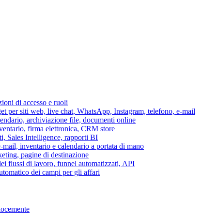
azioni di accesso e ruoli
per siti web, live chat, WhatsApp, Instagram, telefono, e-mail
lendario, archiviazione file, documenti online
nventario, firma elettronica, CRM store
i, Sales Intelligence, rapporti BI
 e-mail, inventario e calendario a portata di mano
eting, pagine di destinazione
 flussi di lavoro, funnel automatizzati, API
tomatico dei campi per gli affari
elocemente