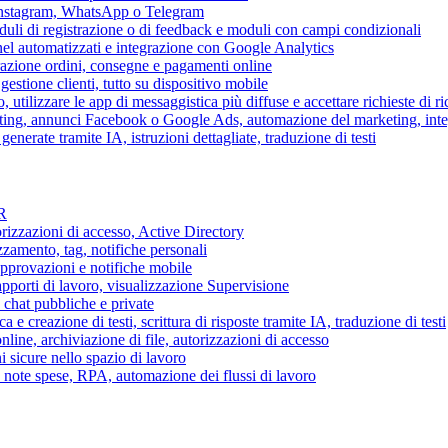
 Instagram, WhatsApp o Telegram
duli di registrazione o di feedback e moduli con campi condizionali
nel automatizzati e integrazione con Google Analytics
razione ordini, consegne e pagamenti online
gestione clienti, tutto su dispositivo mobile
o, utilizzare le app di messaggistica più diffuse e accettare richieste di r
eting, annunci Facebook o Google Ads, automazione del marketing, in
generate tramite IA, istruzioni dettagliate, traduzione di testi
HR
torizzazioni di accesso, Active Directory
zamento, tag, notifiche personali
approvazioni e notifiche mobile
apporti di lavoro, visualizzazione Supervisione
chat pubbliche e private
 e creazione di testi, scrittura di risposte tramite IA, traduzione di testi
ne, archiviazione di file, autorizzazioni di accesso
i sicure nello spazio di lavoro
ni, note spese, RPA, automazione dei flussi di lavoro