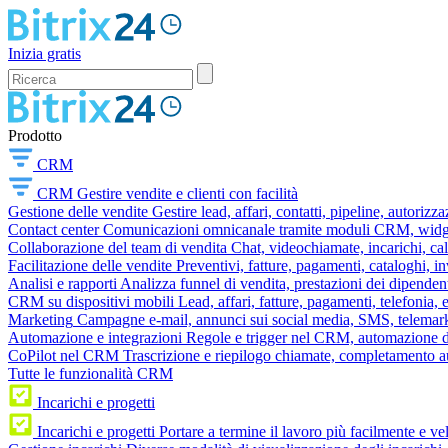
Inizia gratis
Prodotto
CRM
CRM
Gestire vendite e clienti con facilità
Gestione delle vendite
Gestire lead, affari, contatti, pipeline, autorizz
Contact center
Comunicazioni omnicanale tramite moduli CRM, widget 
Collaborazione del team di vendita
Chat, videochiamate, incarichi, ca
Facilitazione delle vendite
Preventivi, fatture, pagamenti, cataloghi, i
Analisi e rapporti
Analizza funnel di vendita, prestazioni dei dipendent
CRM su dispositivi mobili
Lead, affari, fatture, pagamenti, telefonia,
Marketing
Campagne e-mail, annunci sui social media, SMS, telemark
Automazione e integrazioni
Regole e trigger nel CRM, automazione dei
CoPilot nel CRM
Trascrizione e riepilogo chiamate, completamento au
Tutte le funzionalità CRM
Incarichi e progetti
Incarichi e progetti
Portare a termine il lavoro più facilmente e v