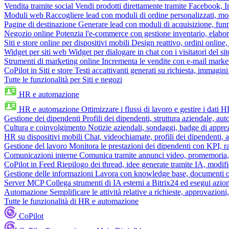
Vendita tramite social
Vendi prodotti direttamente tramite Facebook,
Moduli web
Raccogliere lead con moduli di ordine personalizzati, mo
Pagine di destinazione
Generare lead con moduli di acquisizione, fun
Negozio online
Potenzia l'e-commerce con gestione inventario, elabo
Siti e store online per dispositivi mobili
Design reattivo, ordini online, 
Widget per siti web
Widget per dialogare in chat con i visitatori del sit
Strumenti di marketing online
Incrementa le vendite con e-mail mark
CoPilot in Siti e store
Testi accattivanti generati su richiesta, immagini 
Tutte le funzionalità per Siti e negozi
HR e automazione
HR e automazione
Ottimizzare i flussi di lavoro e gestire i dati 
Gestione dei dipendenti
Profili dei dipendenti, struttura aziendale, au
Cultura e coinvolgimento
Notizie aziendali, sondaggi, badge di apprez
HR su dispositivi mobili
Chat, videochiamate, profili dei dipendenti, 
Gestione del lavoro
Monitora le prestazioni dei dipendenti con KPI, r
Comunicazioni interne
Comunica tramite annunci video, promemoria, 
CoPilot in Feed
Riepilogo dei thread, idee generate tramite IA, modifica
Gestione delle informazioni
Lavora con knowledge base, documenti onli
Server MCP
Collega strumenti di IA esterni a Bitrix24 ed esegui azion
Automazione
Semplificare le attività relative a richieste, approvazio
Tutte le funzionalità di HR e automazione
CoPilot