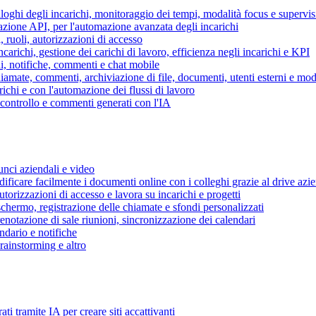
piloghi degli incarichi, monitoraggio dei tempi, modalità focus e supervi
grazione API, per l'automazione avanzata degli incarichi
, ruoli, autorizzazioni di accesso
ncarichi, gestione dei carichi di lavoro, efficienza negli incarichi e KPI
i, notifiche, commenti e chat mobile
mate, commenti, archiviazione di file, documenti, utenti esterni e mode
ichi e con l'automazione dei flussi di lavoro
i controllo e commenti generati con l'IA
unci aziendali e video
ificare facilmente i documenti online con i colleghi grazie al drive azi
utorizzazioni di accesso e lavora su incarichi e progetti
hermo, registrazione delle chiamate e sfondi personalizzati
renotazione di sale riunioni, sincronizzazione dei calendari
dario e notifiche
brainstorming e altro
ti tramite IA per creare siti accattivanti