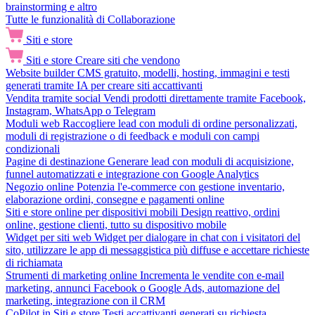
brainstorming e altro
Tutte le funzionalità di Collaborazione
Siti e store
Siti e store
Creare siti che vendono
Website builder
CMS gratuito, modelli, hosting, immagini e testi
generati tramite IA per creare siti accattivanti
Vendita tramite social
Vendi prodotti direttamente tramite Facebook,
Instagram, WhatsApp o Telegram
Moduli web
Raccogliere lead con moduli di ordine personalizzati,
moduli di registrazione o di feedback e moduli con campi
condizionali
Pagine di destinazione
Generare lead con moduli di acquisizione,
funnel automatizzati e integrazione con Google Analytics
Negozio online
Potenzia l'e-commerce con gestione inventario,
elaborazione ordini, consegne e pagamenti online
Siti e store online per dispositivi mobili
Design reattivo, ordini
online, gestione clienti, tutto su dispositivo mobile
Widget per siti web
Widget per dialogare in chat con i visitatori del
sito, utilizzare le app di messaggistica più diffuse e accettare richieste
di richiamata
Strumenti di marketing online
Incrementa le vendite con e-mail
marketing, annunci Facebook o Google Ads, automazione del
marketing, integrazione con il CRM
CoPilot in Siti e store
Testi accattivanti generati su richiesta,