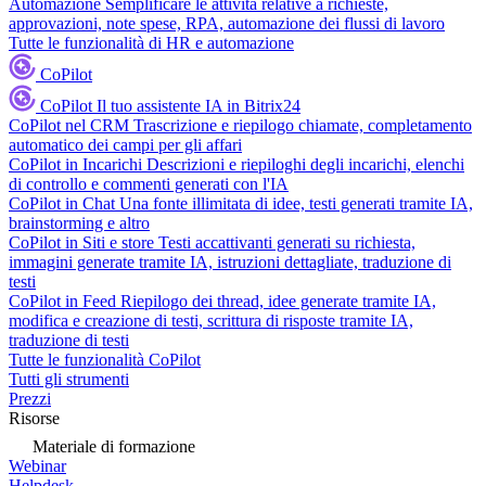
Automazione
Semplificare le attività relative a richieste,
approvazioni, note spese, RPA, automazione dei flussi di lavoro
Tutte le funzionalità di HR e automazione
CoPilot
CoPilot
Il tuo assistente IA in Bitrix24
CoPilot nel CRM
Trascrizione e riepilogo chiamate, completamento
automatico dei campi per gli affari
CoPilot in Incarichi
Descrizioni e riepiloghi degli incarichi, elenchi
di controllo e commenti generati con l'IA
CoPilot in Chat
Una fonte illimitata di idee, testi generati tramite IA,
brainstorming e altro
CoPilot in Siti e store
Testi accattivanti generati su richiesta,
immagini generate tramite IA, istruzioni dettagliate, traduzione di
testi
CoPilot in Feed
Riepilogo dei thread, idee generate tramite IA,
modifica e creazione di testi, scrittura di risposte tramite IA,
traduzione di testi
Tutte le funzionalità CoPilot
Tutti gli strumenti
Prezzi
Risorse
Materiale di formazione
Webinar
Helpdesk