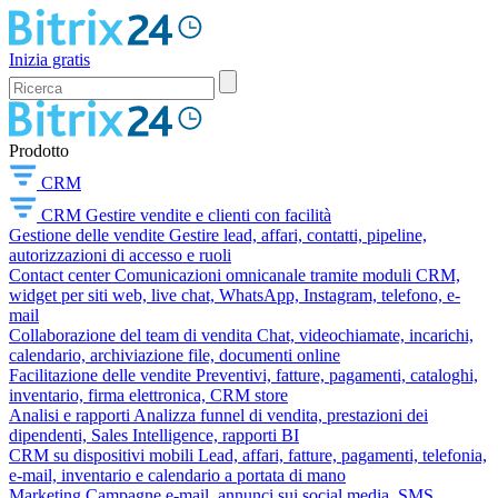
Inizia gratis
Prodotto
CRM
CRM
Gestire vendite e clienti con facilità
Gestione delle vendite
Gestire lead, affari, contatti, pipeline,
autorizzazioni di accesso e ruoli
Contact center
Comunicazioni omnicanale tramite moduli CRM,
widget per siti web, live chat, WhatsApp, Instagram, telefono, e-
mail
Collaborazione del team di vendita
Chat, videochiamate, incarichi,
calendario, archiviazione file, documenti online
Facilitazione delle vendite
Preventivi, fatture, pagamenti, cataloghi,
inventario, firma elettronica, CRM store
Analisi e rapporti
Analizza funnel di vendita, prestazioni dei
dipendenti, Sales Intelligence, rapporti BI
CRM su dispositivi mobili
Lead, affari, fatture, pagamenti, telefonia,
e-mail, inventario e calendario a portata di mano
Marketing
Campagne e-mail, annunci sui social media, SMS,