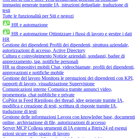
immagini generate tramite IA, istruzioni dettagliate, traduzione di
testi
Tutte le funzionalità per Siti e negozi
HR e automazione
HR e automazione
Ottimizzare i flussi di lavoro e gestire i dati
HR
Gestione dei dipendenti
Profili dei dipendenti, struttura aziendale,
autorizzazioni di accesso, Active Directory
Cultura e coinvolgimento
Notizie aziendali, sondaggi, badge di
apprezzamento, tag, notifiche personali
HR su dispositivi mobili
Chat, videochiamate, profili dei dipendenti,
approvazioni e notifiche mobile
Gestione del lavoro
Monitora le prestazioni dei dipendenti con KPI,
rapporti di lavoro, visualizzazione Supervisione
Comunicazioni interne
Comunica tramite annunci video,
promemoria, chat pubbliche e private
CoPilot in Feed
Riepilogo dei thread, idee generate tramite IA,
modifica e creazione di testi, scrittura di risposte tramite IA,
traduzione di testi
Gestione delle informazioni
Lavora con knowledge base, documenti
online, archiviazione di file, autorizzazioni di accesso
Server MCP
Collega strumenti di IA esterni a Bitrix24 ed esegui
azioni sicure nello spazio di lavoro