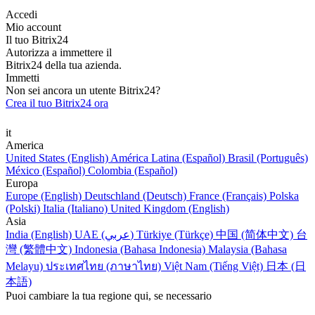
Accedi
Mio account
Il tuo Bitrix24
Autorizza a immettere il
Bitrix24 della tua azienda.
Immetti
Non sei ancora un utente Bitrix24?
Crea il tuo Bitrix24 ora
it
America
United States (English)
América Latina (Español)
Brasil (Português)
México (Español)
Colombia (Español)
Europa
Europe (English)
Deutschland (Deutsch)
France (Français)
Polska
(Polski)
Italia (Italiano)
United Kingdom (English)
Asia
India (English)
UAE (عربي)
Türkiye (Türkçe)
中国 (简体中文)
台
灣 (繁體中文)
Indonesia (Bahasa Indonesia)
Malaysia (Bahasa
Melayu)
ประเทศไทย (ภาษาไทย)
Việt Nam (Tiếng Việt)
日本 (日
本語)
Puoi cambiare la tua regione qui, se necessario