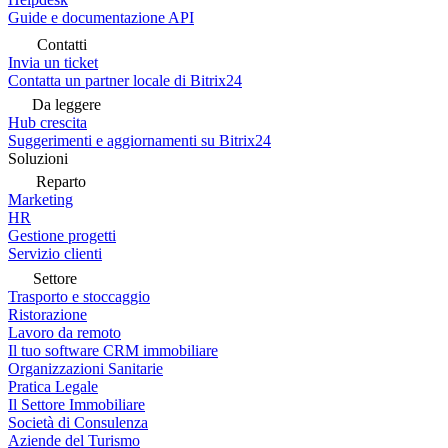
Guide e documentazione API
Contatti
Invia un ticket
Contatta un partner locale di Bitrix24
Da leggere
Hub crescita
Suggerimenti e aggiornamenti su Bitrix24
Soluzioni
Reparto
Marketing
HR
Gestione progetti
Servizio clienti
Settore
Trasporto e stoccaggio
Ristorazione
Lavoro da remoto
Il tuo software CRM immobiliare
Organizzazioni Sanitarie
Pratica Legale
Il Settore Immobiliare
Società di Consulenza
Aziende del Turismo