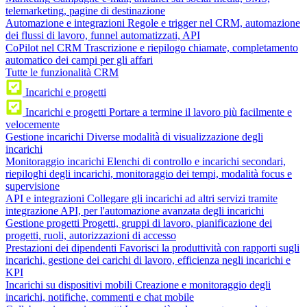
telemarketing, pagine di destinazione
Automazione e integrazioni
Regole e trigger nel CRM, automazione
dei flussi di lavoro, funnel automatizzati, API
CoPilot nel CRM
Trascrizione e riepilogo chiamate, completamento
automatico dei campi per gli affari
Tutte le funzionalità CRM
Incarichi e progetti
Incarichi e progetti
Portare a termine il lavoro più facilmente e
velocemente
Gestione incarichi
Diverse modalità di visualizzazione degli
incarichi
Monitoraggio incarichi
Elenchi di controllo e incarichi secondari,
riepiloghi degli incarichi, monitoraggio dei tempi, modalità focus e
supervisione
API e integrazioni
Collegare gli incarichi ad altri servizi tramite
integrazione API, per l'automazione avanzata degli incarichi
Gestione progetti
Progetti, gruppi di lavoro, pianificazione dei
progetti, ruoli, autorizzazioni di accesso
Prestazioni dei dipendenti
Favorisci la produttività con rapporti sugli
incarichi, gestione dei carichi di lavoro, efficienza negli incarichi e
KPI
Incarichi su dispositivi mobili
Creazione e monitoraggio degli
incarichi, notifiche, commenti e chat mobile