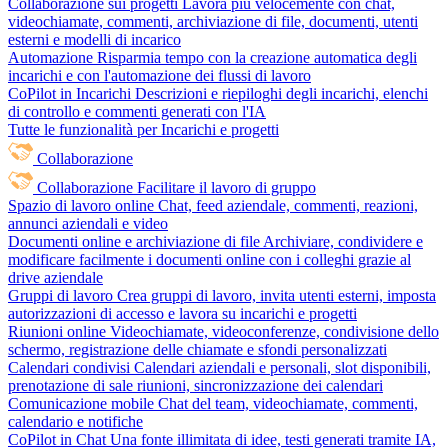
Collaborazione sui progetti
Lavora più velocemente con chat,
videochiamate, commenti, archiviazione di file, documenti, utenti
esterni e modelli di incarico
Automazione
Risparmia tempo con la creazione automatica degli
incarichi e con l'automazione dei flussi di lavoro
CoPilot in Incarichi
Descrizioni e riepiloghi degli incarichi, elenchi
di controllo e commenti generati con l'IA
Tutte le funzionalità per Incarichi e progetti
Collaborazione
Collaborazione
Facilitare il lavoro di gruppo
Spazio di lavoro online
Chat, feed aziendale, commenti, reazioni,
annunci aziendali e video
Documenti online e archiviazione di file
Archiviare, condividere e
modificare facilmente i documenti online con i colleghi grazie al
drive aziendale
Gruppi di lavoro
Crea gruppi di lavoro, invita utenti esterni, imposta
autorizzazioni di accesso e lavora su incarichi e progetti
Riunioni online
Videochiamate, videoconferenze, condivisione dello
schermo, registrazione delle chiamate e sfondi personalizzati
Calendari condivisi
Calendari aziendali e personali, slot disponibili,
prenotazione di sale riunioni, sincronizzazione dei calendari
Comunicazione mobile
Chat del team, videochiamate, commenti,
calendario e notifiche
CoPilot in Chat
Una fonte illimitata di idee, testi generati tramite IA,