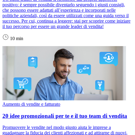
positivo: è sempre possibile diventarlo seguendo i giusti consigli,
che possono essere adattati all’esperienza e incorporati nelle
politiche aziendali, così da essere utilizzati come una guida verso il
successo. Per cui, continua a leggere: stai per scoprire come iniziare
il tuo percorso per essere un grande leader di vendita!
10 min
Aumento di vendite e fatturato
20 idee promozionali per te e il tuo team di vendita
Promuovere le vendite nel modo giusto aiuta le imprese a
guadagnare la fiducia dei clienti affezionati e ad attirarne di nuovi,