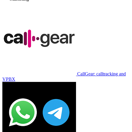
CallGear: calltracking and
VPBX