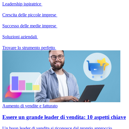
Leadership ispiratrice
Crescita delle piccole imprese
Successo delle medie imprese
Soluzioni aziendali
Trovare lo strumento perfetto
Aumento di vendite e fatturato
Essere un grande leader di vendita: 10 aspetti chiave
Un buon leader di vendita si riconosce dal proprio approccio