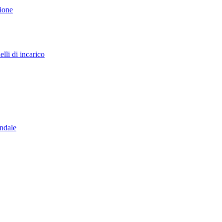
sione
lli di incarico
endale