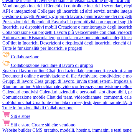
Gestione incarichi
Diverse modalità di visualizzazione degli incarichi
Monitoraggio incarichi
Elenchi di controllo e incarichi secondari, rie
API e integrazioni
Collegare gli incarichi ad altri servizi tramite inte
Gestione progetti
Progetti, gruppi di lavoro, pianificazione dei progetti
Prestazioni dei dipendenti
Favorisci la produttività con rapporti sugli i
Incarichi su dispositivi mobili
Creazione e monitoraggio degli incarich
Collaborazione sui progetti
Lavora più velocemente con chat, videochia
Automazione
Risparmia tempo con la creazione automatica degli incar
CoPilot in Incarichi
Descrizioni e riepiloghi degli incarichi, elenchi d
Tutte le funzionalità per Incarichi e progetti
Collaborazione
Collaborazione
Facilitare il lavoro di gruppo
Spazio di lavoro online
Chat, feed aziendale, commenti, reazioni, ann
Documenti online e archiviazione di file
Archiviare, condividere e mod
Gruppi di lavoro
Crea gruppi di lavoro, invita utenti esterni, imposta a
Riunioni online
Videochiamate, videoconferenze, condivisione dello sc
Calendari condivisi
Calendari aziendali e personali, slot disponibili, p
Comunicazione mobile
Chat del team, videochiamate, commenti, calen
CoPilot in Chat
Una fonte illimitata di idee, testi generati tramite IA, 
Tutte le funzionalità di Collaborazione
Siti e store
Siti e store
Creare siti che vendono
Website builder
CMS gratuito, modelli, hosting, immagini e testi genera