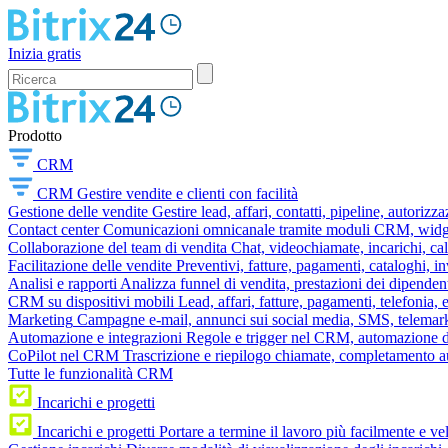
Inizia gratis
Prodotto
CRM
CRM
Gestire vendite e clienti con facilità
Gestione delle vendite
Gestire lead, affari, contatti, pipeline, autorizz
Contact center
Comunicazioni omnicanale tramite moduli CRM, widget 
Collaborazione del team di vendita
Chat, videochiamate, incarichi, ca
Facilitazione delle vendite
Preventivi, fatture, pagamenti, cataloghi, i
Analisi e rapporti
Analizza funnel di vendita, prestazioni dei dipendent
CRM su dispositivi mobili
Lead, affari, fatture, pagamenti, telefonia,
Marketing
Campagne e-mail, annunci sui social media, SMS, telemark
Automazione e integrazioni
Regole e trigger nel CRM, automazione dei
CoPilot nel CRM
Trascrizione e riepilogo chiamate, completamento au
Tutte le funzionalità CRM
Incarichi e progetti
Incarichi e progetti
Portare a termine il lavoro più facilmente e v