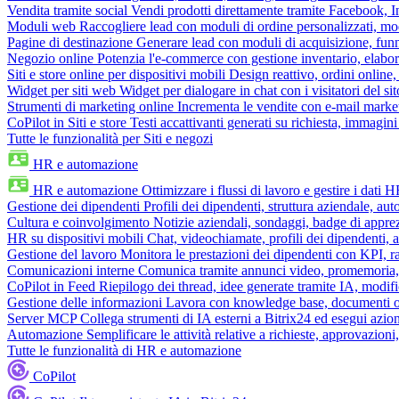
Vendita tramite social
Vendi prodotti direttamente tramite Facebook,
Moduli web
Raccogliere lead con moduli di ordine personalizzati, mo
Pagine di destinazione
Generare lead con moduli di acquisizione, fun
Negozio online
Potenzia l'e-commerce con gestione inventario, elabo
Siti e store online per dispositivi mobili
Design reattivo, ordini online, 
Widget per siti web
Widget per dialogare in chat con i visitatori del sit
Strumenti di marketing online
Incrementa le vendite con e-mail mark
CoPilot in Siti e store
Testi accattivanti generati su richiesta, immagini 
Tutte le funzionalità per Siti e negozi
HR e automazione
HR e automazione
Ottimizzare i flussi di lavoro e gestire i dati 
Gestione dei dipendenti
Profili dei dipendenti, struttura aziendale, au
Cultura e coinvolgimento
Notizie aziendali, sondaggi, badge di apprez
HR su dispositivi mobili
Chat, videochiamate, profili dei dipendenti, 
Gestione del lavoro
Monitora le prestazioni dei dipendenti con KPI, r
Comunicazioni interne
Comunica tramite annunci video, promemoria, 
CoPilot in Feed
Riepilogo dei thread, idee generate tramite IA, modifica
Gestione delle informazioni
Lavora con knowledge base, documenti onli
Server MCP
Collega strumenti di IA esterni a Bitrix24 ed esegui azion
Automazione
Semplificare le attività relative a richieste, approvazio
Tutte le funzionalità di HR e automazione
CoPilot