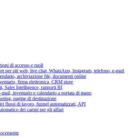
azioni di accesso e ruoli
per siti web, live chat, WhatsApp, Instagram, telefono, e-mail
lendario, archiviazione file, documenti online
nventario, firma elettronica, CRM store
i, Sales Intelligence, rapporti BI
 e-mail, inventario e calendario a portata di mano
eting, pagine di destinazione
 flussi di lavoro, funnel automatizzati, API
tomatico dei campi per gli affari
elocemente