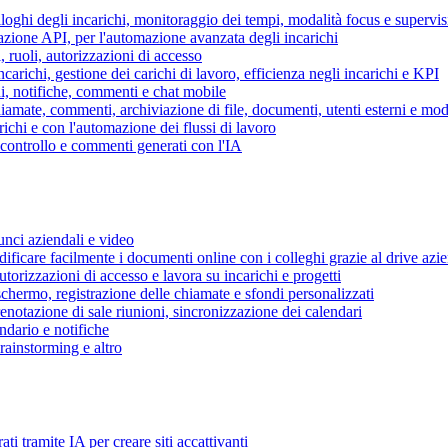
piloghi degli incarichi, monitoraggio dei tempi, modalità focus e supervi
grazione API, per l'automazione avanzata degli incarichi
, ruoli, autorizzazioni di accesso
ncarichi, gestione dei carichi di lavoro, efficienza negli incarichi e KPI
i, notifiche, commenti e chat mobile
mate, commenti, archiviazione di file, documenti, utenti esterni e mode
ichi e con l'automazione dei flussi di lavoro
i controllo e commenti generati con l'IA
unci aziendali e video
ificare facilmente i documenti online con i colleghi grazie al drive azi
utorizzazioni di accesso e lavora su incarichi e progetti
hermo, registrazione delle chiamate e sfondi personalizzati
renotazione di sale riunioni, sincronizzazione dei calendari
dario e notifiche
brainstorming e altro
ti tramite IA per creare siti accattivanti