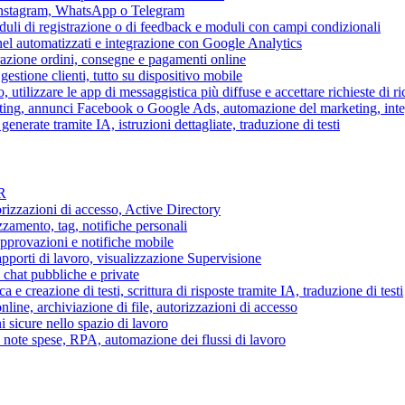
 Instagram, WhatsApp o Telegram
duli di registrazione o di feedback e moduli con campi condizionali
nel automatizzati e integrazione con Google Analytics
razione ordini, consegne e pagamenti online
gestione clienti, tutto su dispositivo mobile
o, utilizzare le app di messaggistica più diffuse e accettare richieste di r
eting, annunci Facebook o Google Ads, automazione del marketing, in
generate tramite IA, istruzioni dettagliate, traduzione di testi
HR
torizzazioni di accesso, Active Directory
zamento, tag, notifiche personali
approvazioni e notifiche mobile
apporti di lavoro, visualizzazione Supervisione
chat pubbliche e private
 e creazione di testi, scrittura di risposte tramite IA, traduzione di testi
ne, archiviazione di file, autorizzazioni di accesso
i sicure nello spazio di lavoro
ni, note spese, RPA, automazione dei flussi di lavoro