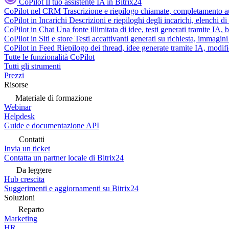
CoPilot
Il tuo assistente IA in Bitrix24
CoPilot nel CRM
Trascrizione e riepilogo chiamate, completamento au
CoPilot in Incarichi
Descrizioni e riepiloghi degli incarichi, elenchi d
CoPilot in Chat
Una fonte illimitata di idee, testi generati tramite IA, 
CoPilot in Siti e store
Testi accattivanti generati su richiesta, immagini 
CoPilot in Feed
Riepilogo dei thread, idee generate tramite IA, modifica
Tutte le funzionalità CoPilot
Tutti gli strumenti
Prezzi
Risorse
Materiale di formazione
Webinar
Helpdesk
Guide e documentazione API
Contatti
Invia un ticket
Contatta un partner locale di Bitrix24
Da leggere
Hub crescita
Suggerimenti e aggiornamenti su Bitrix24
Soluzioni
Reparto
Marketing
HR