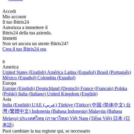
Accedi
Mio account
Il tuo Bitrix24
Autorizza a immettere il
Bitrix24 della tua azienda.
Immetti
Non sei ancora un utente Bitrix24?
Crea il tuo Bitrix24 ora
it
America
United States (English)
América Latina (Español)
Brasil (Português)
México (Español)
Colombia (Español)
Europa
Europe (English)
Deutschland (Deutsch)
France (Français)
Polska
(Polski)
Italia (Italiano)
United Kingdom (English)
Asia
India (English)
UAE (عربي)
Türkiye (Türkçe)
中国 (简体中文)
台
灣 (繁體中文)
Indonesia (Bahasa Indonesia)
Malaysia (Bahasa
Melayu)
ประเทศไทย (ภาษาไทย)
Việt Nam (Tiếng Việt)
日本 (日
本語)
Puoi cambiare la tua regione qui, se necessario