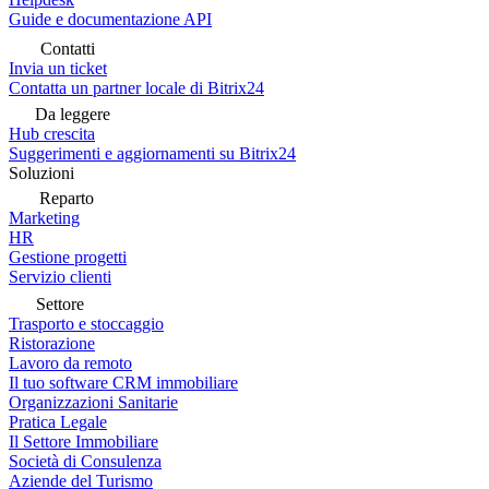
Guide e documentazione API
Contatti
Invia un ticket
Contatta un partner locale di Bitrix24
Da leggere
Hub crescita
Suggerimenti e aggiornamenti su Bitrix24
Soluzioni
Reparto
Marketing
HR
Gestione progetti
Servizio clienti
Settore
Trasporto e stoccaggio
Ristorazione
Lavoro da remoto
Il tuo software CRM immobiliare
Organizzazioni Sanitarie
Pratica Legale
Il Settore Immobiliare
Società di Consulenza
Aziende del Turismo