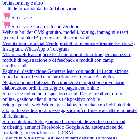
brainstorming e altro
Tutte le funzionalità di Collaborazione
Siti e store
Siti e store
Creare siti che vendono
Website builder
CMS gratuito, modelli, hosting, immagini e testi
generati tramite IA per creare siti accattivanti
Vendita tramite social
Vendi prodotti direttamente tramite Facebook,
Instagram, WhatsApp o Telegram
Moduli web
Raccogliere lead con moduli di ordine personalizzati,
moduli di registrazione o di feedback e moduli con campi
condizionali
Pagine di destinazione
Generare lead con moduli di acquisizione,
funnel automatizzati e integrazione con Google Analytics
Negozio online
Potenzia l'e-commerce con gestione inventario,
elaborazione ordini, consegne e pagamenti online
Siti e store online per dispositivi mobili
Design reattivo, ordini
online, gestione clienti, tutto su dispositivo mobile
Widget per siti web
Widget per dialogare in chat con i visitatori del
sito, utilizzare le app di messaggistica più diffuse e accettare richieste
di richiamata
Strumenti di marketing online
Incrementa le vendite con e-mail
marketing, annunci Facebook o Google Ads, automazione del
marketing, integrazione con il CRM
CoPilot in Siti e store
Testi accattivanti generati su richiesta,