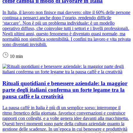
come cambia il modo di lavorare in Italia
In Italia, il lavoro non finisce mai davvero: oltre il 60% delle persone
continua a pensarci anche dopo l’orario, rendendo difficile
‘staccare’. Non è più un problema individuale: è un modello
operativo diffuso, che coinvolge tutti i settori e i livelli professionali.
Negli ultimi anni, questo fenomeno è diventato quasi normale, ma
normalità non significa sostenibilità. I confini tra lavoro e vita privata
sono diventati invisibili.
10 min
Rituali quotidiani e benessere aziendale: la maggior
parte degli italiani conferma un forte legame tra la
pausa caffè e la creatività
La pausa caffè in Italia è più di un semplice sorso: interrompe il
ritmo frenetico della giornata, favorisce conversazioni e costruisce
rapporti con colleghi, e a volte genera idee davanti alla macchinetta.
Questi brevi momenti sono parte della cultura aziendale quanto la
gestione delle scadenze. In un’epoca in cui benessere e produttività