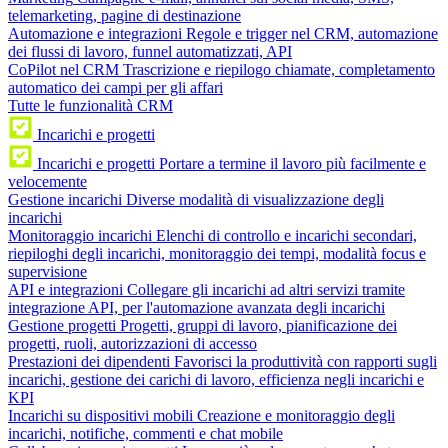
telemarketing, pagine di destinazione
Automazione e integrazioni
Regole e trigger nel CRM, automazione
dei flussi di lavoro, funnel automatizzati, API
CoPilot nel CRM
Trascrizione e riepilogo chiamate, completamento
automatico dei campi per gli affari
Tutte le funzionalità CRM
Incarichi e progetti
Incarichi e progetti
Portare a termine il lavoro più facilmente e
velocemente
Gestione incarichi
Diverse modalità di visualizzazione degli
incarichi
Monitoraggio incarichi
Elenchi di controllo e incarichi secondari,
riepiloghi degli incarichi, monitoraggio dei tempi, modalità focus e
supervisione
API e integrazioni
Collegare gli incarichi ad altri servizi tramite
integrazione API, per l'automazione avanzata degli incarichi
Gestione progetti
Progetti, gruppi di lavoro, pianificazione dei
progetti, ruoli, autorizzazioni di accesso
Prestazioni dei dipendenti
Favorisci la produttività con rapporti sugli
incarichi, gestione dei carichi di lavoro, efficienza negli incarichi e
KPI
Incarichi su dispositivi mobili
Creazione e monitoraggio degli
incarichi, notifiche, commenti e chat mobile