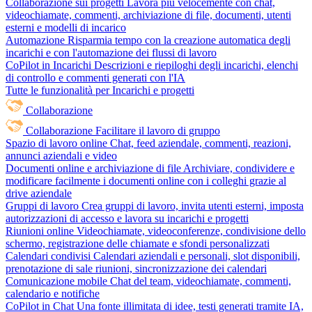
Collaborazione sui progetti
Lavora più velocemente con chat,
videochiamate, commenti, archiviazione di file, documenti, utenti
esterni e modelli di incarico
Automazione
Risparmia tempo con la creazione automatica degli
incarichi e con l'automazione dei flussi di lavoro
CoPilot in Incarichi
Descrizioni e riepiloghi degli incarichi, elenchi
di controllo e commenti generati con l'IA
Tutte le funzionalità per Incarichi e progetti
Collaborazione
Collaborazione
Facilitare il lavoro di gruppo
Spazio di lavoro online
Chat, feed aziendale, commenti, reazioni,
annunci aziendali e video
Documenti online e archiviazione di file
Archiviare, condividere e
modificare facilmente i documenti online con i colleghi grazie al
drive aziendale
Gruppi di lavoro
Crea gruppi di lavoro, invita utenti esterni, imposta
autorizzazioni di accesso e lavora su incarichi e progetti
Riunioni online
Videochiamate, videoconferenze, condivisione dello
schermo, registrazione delle chiamate e sfondi personalizzati
Calendari condivisi
Calendari aziendali e personali, slot disponibili,
prenotazione di sale riunioni, sincronizzazione dei calendari
Comunicazione mobile
Chat del team, videochiamate, commenti,
calendario e notifiche
CoPilot in Chat
Una fonte illimitata di idee, testi generati tramite IA,