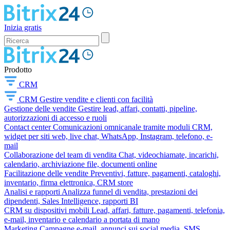
Inizia gratis
Prodotto
CRM
CRM
Gestire vendite e clienti con facilità
Gestione delle vendite
Gestire lead, affari, contatti, pipeline,
autorizzazioni di accesso e ruoli
Contact center
Comunicazioni omnicanale tramite moduli CRM,
widget per siti web, live chat, WhatsApp, Instagram, telefono, e-
mail
Collaborazione del team di vendita
Chat, videochiamate, incarichi,
calendario, archiviazione file, documenti online
Facilitazione delle vendite
Preventivi, fatture, pagamenti, cataloghi,
inventario, firma elettronica, CRM store
Analisi e rapporti
Analizza funnel di vendita, prestazioni dei
dipendenti, Sales Intelligence, rapporti BI
CRM su dispositivi mobili
Lead, affari, fatture, pagamenti, telefonia,
e-mail, inventario e calendario a portata di mano
Marketing
Campagne e-mail, annunci sui social media, SMS,