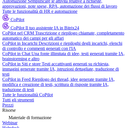
Automazione
Semplificare le attività relative a richieste,
approvazioni, note spese, RPA, automazione dei flussi di lavoro
Tutte le funzionalità di HR e automazione
CoPilot
CoPilot
Il tuo assistente IA in Bitrix24
CoPilot nel CRM
Trascrizione e riepilogo chiamate, completamento
automatico dei campi per gli affari
CoPilot in Incarichi
Descrizioni e riepiloghi degli incarichi, elenchi
di controllo e commenti generati con l'IA
CoPilot in Chat
Una fonte illimitata di idee, testi generati tramite IA,
brainstorming e altro
CoPilot in Siti e store
Testi accattivanti generati su richiesta,
immagini generate tramite IA, istruzioni dettagliate, traduzione di
testi
CoPilot in Feed
Riepilogo dei thread, idee generate tramite IA,
modifica e creazione di testi, scrittura di risposte tramite IA,
traduzione di testi
Tutte le funzionalità CoPilot
Tutti gli strumenti
Prezzi
Risorse
Materiale di formazione
Webinar
Helpdesk