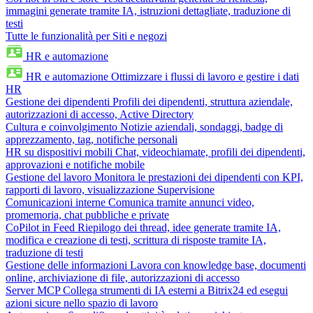
immagini generate tramite IA, istruzioni dettagliate, traduzione di
testi
Tutte le funzionalità per Siti e negozi
HR e automazione
HR e automazione
Ottimizzare i flussi di lavoro e gestire i dati
HR
Gestione dei dipendenti
Profili dei dipendenti, struttura aziendale,
autorizzazioni di accesso, Active Directory
Cultura e coinvolgimento
Notizie aziendali, sondaggi, badge di
apprezzamento, tag, notifiche personali
HR su dispositivi mobili
Chat, videochiamate, profili dei dipendenti,
approvazioni e notifiche mobile
Gestione del lavoro
Monitora le prestazioni dei dipendenti con KPI,
rapporti di lavoro, visualizzazione Supervisione
Comunicazioni interne
Comunica tramite annunci video,
promemoria, chat pubbliche e private
CoPilot in Feed
Riepilogo dei thread, idee generate tramite IA,
modifica e creazione di testi, scrittura di risposte tramite IA,
traduzione di testi
Gestione delle informazioni
Lavora con knowledge base, documenti
online, archiviazione di file, autorizzazioni di accesso
Server MCP
Collega strumenti di IA esterni a Bitrix24 ed esegui
azioni sicure nello spazio di lavoro