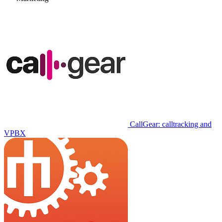
CallGear: calltracking and
VPBX